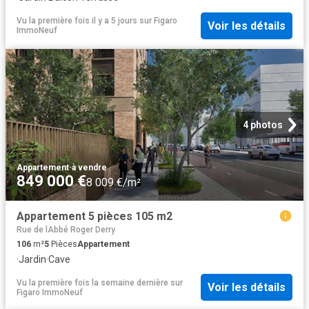
Vu la première fois il y a 5 jours
sur
Figaro
Voir les détails
ImmoNeuf
4 photos
Appartement
·
à vendre
849 000 €
8 009 €/m²
Appartement 5 pièces 105 m2
Rue de lAbbé Roger Derry
106
m²
5
Pièces
Appartement
·
Jardin
·
Cave
Vu la première fois la semaine dernière
sur
Voir les détails
Figaro ImmoNeuf