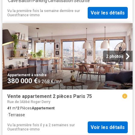
·
Cave
·
Balcon
·
Parking
·
Climatisation
·
Sécurité
Vu la première fois la semaine dernière
sur
Voir les détails
Ouestfrance-immo
2 photos
Appartement
·
à vendre
380 000 €
9 268 €/m²
Vente appartement 2 pièces Paris 75
Rue de lAbbé Roger Derry
41
m²
2
Pièces
Appartement
·
Terrasse
Vu la première fois il y a 2 semaines
sur
Voir les détails
Ouestfrance-immo