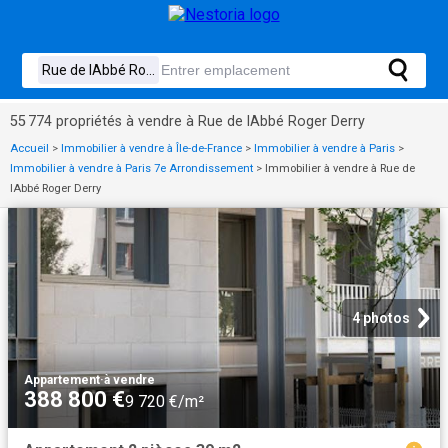
55 774 propriétés à vendre à Rue de lAbbé Roger Derry
Accueil
>
Immobilier à vendre à Île-de-France
>
Immobilier à vendre à Paris
>
Immobilier à vendre à Paris 7e Arrondissement
>
Immobilier à vendre à Rue de
lAbbé Roger Derry
4 photos
Appartement
·
à vendre
388 800 €
9 720 €/m²