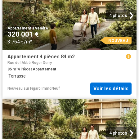
4 photos
Appartement
·
à vendre
320 001 €
NOUVEAU
3 764 €/m²
Appartement 4 pièces 84 m2
Rue de lAbbé Roger Derry
85
m²
4
Pièces
Appartement
·
Terrasse
Voir les détails
Nouveau
sur
Figaro ImmoNeuf
4 photos