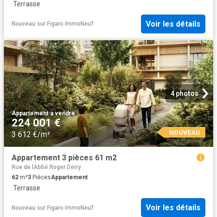
·
Terrasse
Voir les détails
Nouveau
sur
Figaro ImmoNeuf
4 photos
Appartement
·
à vendre
224 001 €
NOUVEAU
3 612 €/m²
Appartement 3 pièces 61 m2
Rue de lAbbé Roger Derry
62
m²
3
Pièces
Appartement
·
Terrasse
Voir les détails
Nouveau
sur
Figaro ImmoNeuf