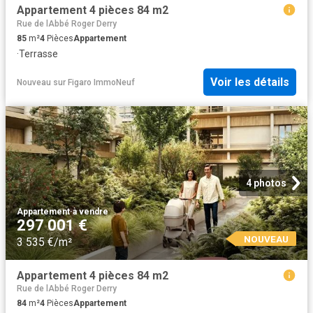
Appartement 4 pièces 84 m2
Rue de lAbbé Roger Derry
85
m²
4
Pièces
Appartement
·
Terrasse
Voir les détails
Nouveau
sur
Figaro ImmoNeuf
4 photos
Appartement
·
à vendre
297 001 €
NOUVEAU
3 535 €/m²
Appartement 4 pièces 84 m2
Rue de lAbbé Roger Derry
84
m²
4
Pièces
Appartement