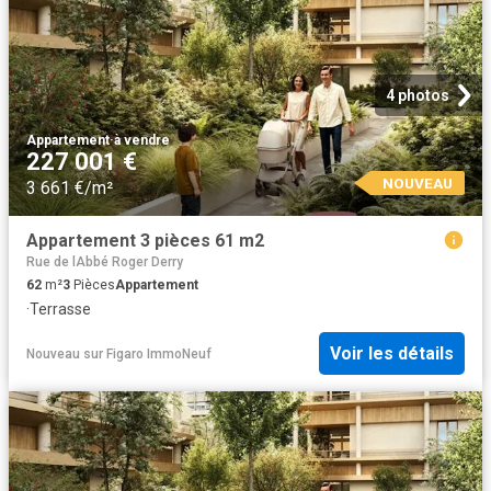
4 photos
Appartement
·
à vendre
227 001 €
NOUVEAU
3 661 €/m²
Appartement 3 pièces 61 m2
Rue de lAbbé Roger Derry
62
m²
3
Pièces
Appartement
·
Terrasse
Voir les détails
Nouveau
sur
Figaro ImmoNeuf