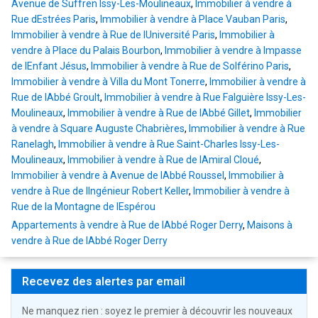
Avenue de Suffren Issy-Les-Moulineaux
,
Immobilier à vendre à
Rue dEstrées Paris
,
Immobilier à vendre à Place Vauban Paris
,
Immobilier à vendre à Rue de lUniversité Paris
,
Immobilier à
vendre à Place du Palais Bourbon
,
Immobilier à vendre à Impasse
de lEnfant Jésus
,
Immobilier à vendre à Rue de Solférino Paris
,
Immobilier à vendre à Villa du Mont Tonerre
,
Immobilier à vendre à
Rue de lAbbé Groult
,
Immobilier à vendre à Rue Falguière Issy-Les-
Moulineaux
,
Immobilier à vendre à Rue de lAbbé Gillet
,
Immobilier
à vendre à Square Auguste Chabrières
,
Immobilier à vendre à Rue
Ranelagh
,
Immobilier à vendre à Rue Saint-Charles Issy-Les-
Moulineaux
,
Immobilier à vendre à Rue de lAmiral Cloué
,
Immobilier à vendre à Avenue de lAbbé Roussel
,
Immobilier à
vendre à Rue de lIngénieur Robert Keller
,
Immobilier à vendre à
Rue de la Montagne de lEspérou
Appartements à vendre à Rue de lAbbé Roger Derry
,
Maisons à
vendre à Rue de lAbbé Roger Derry
Recevez des alertes par email
Ne manquez rien : soyez le premier à découvrir les nouveaux