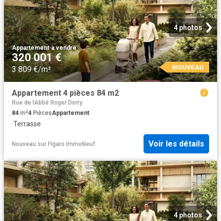
4 photos
Appartement
·
à vendre
320 001 €
NOUVEAU
3 809 €/m²
Appartement 4 pièces 84 m2
Rue de lAbbé Roger Derry
84
m²
4
Pièces
Appartement
·
Terrasse
Voir les détails
Nouveau
sur
Figaro ImmoNeuf
4 photos