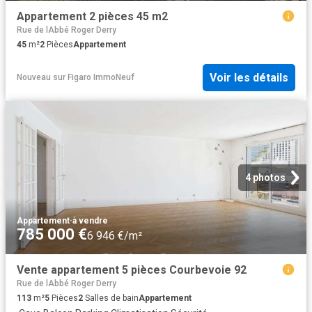
Appartement 2 pièces 45 m2
Rue de lAbbé Roger Derry
45
m²
2
Pièces
Appartement
Voir les détails
Nouveau
sur
Figaro ImmoNeuf
4 photos
Appartement
·
à vendre
785 000 €
6 946 €/m²
Vente appartement 5 pièces Courbevoie 92
Rue de lAbbé Roger Derry
113
m²
5
Pièces
2
Salles de bain
Appartement