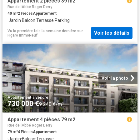
Appartement 2 pièces 39 m2
Rue de lAbbé Roger Derry
40
m²
2
Pièces
Appartement
·
Jardin
·
Balcon
·
Terrasse
·
Parking
Vu la première fois la semaine dernière
sur
Voir les détails
Figaro ImmoNeuf
Voir la photo
Appartement
·
à vendre
730 000 €
9 240 €/m²
Appartement 4 pièces 79 m2
Rue de lAbbé Roger Derry
79
m²
4
Pièces
Appartement
·
Jardin
·
Balcon
·
Terrasse