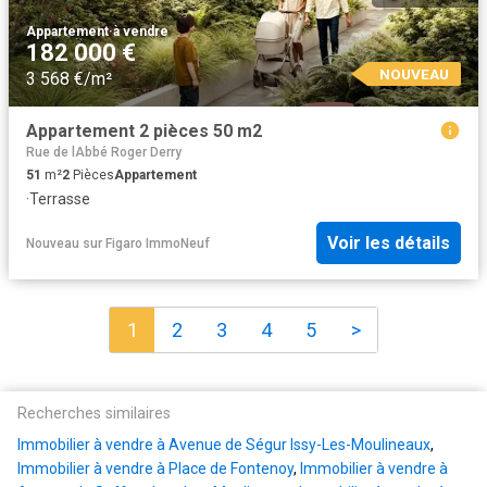
Appartement
·
à vendre
182 000 €
NOUVEAU
3 568 €/m²
Appartement 2 pièces 50 m2
Rue de lAbbé Roger Derry
51
m²
2
Pièces
Appartement
·
Terrasse
Voir les détails
Nouveau
sur
Figaro ImmoNeuf
1
2
3
4
5
>
Recherches similaires
Immobilier à vendre à Avenue de Ségur Issy-Les-Moulineaux
,
Immobilier à vendre à Place de Fontenoy
,
Immobilier à vendre à