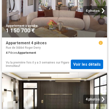
4 photos
Appartement
·
à vendre
1 150 700 €
Appartement 4 pièces
Rue de lAbbé Roger Derry
4
Pièces
Appartement
Vu la première fois il y a 3 semaines
sur
Figaro
Voir les détails
ImmoNeuf
4 photos