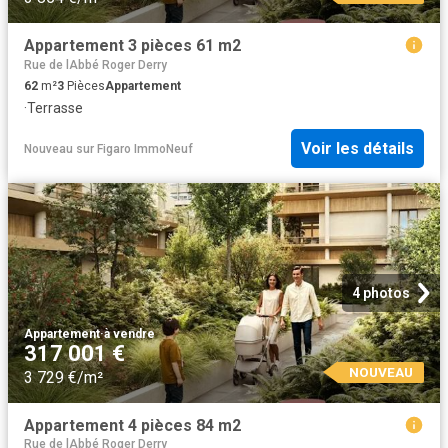
Appartement 3 pièces 61 m2
Rue de lAbbé Roger Derry
62
m²
3
Pièces
Appartement
·
Terrasse
Voir les détails
Nouveau
sur
Figaro ImmoNeuf
4 photos
Appartement
·
à vendre
317 001 €
NOUVEAU
3 729 €/m²
Appartement 4 pièces 84 m2
Rue de lAbbé Roger Derry