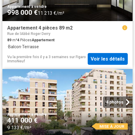
Appartement
·
à vendre
998 000 €
11 213 €/m²
Appartement 4 pièces 89 m2
Rue de lAbbé Roger Derry
89
m²
4
Pièces
Appartement
·
Balcon
·
Terrasse
Vu la première fois il y a 3 semaines
sur
Figaro
Voir les détails
ImmoNeuf
4 photos
Appartement
·
à vendre
411 000 €
MISE À JOUR
9 133 €/m²