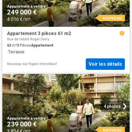
Appartement
·
à vendre
249 000 €
NOUVEAU
4 016 €/m²
Appartement 3 pièces 61 m2
Rue de lAbbé Roger Derry
62
m²
3
Pièces
Appartement
·
Terrasse
Voir les détails
Nouveau
sur
Figaro ImmoNeuf
4 photos
Appartement
·
à vendre
239 000 €
NOUVEAU
3 854 €/m²