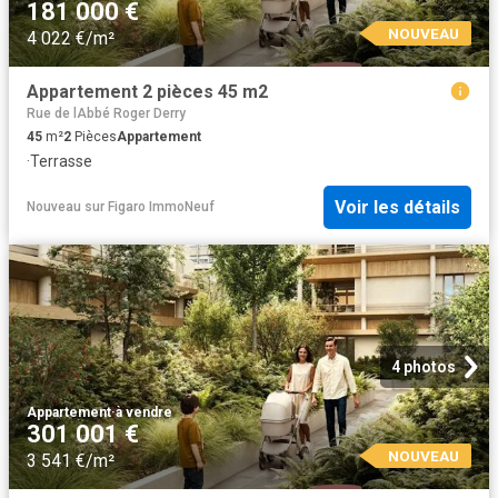
181 000 €
NOUVEAU
4 022 €/m²
Appartement 2 pièces 45 m2
Rue de lAbbé Roger Derry
45
m²
2
Pièces
Appartement
·
Terrasse
Voir les détails
Nouveau
sur
Figaro ImmoNeuf
4 photos
Appartement
·
à vendre
301 001 €
NOUVEAU
3 541 €/m²