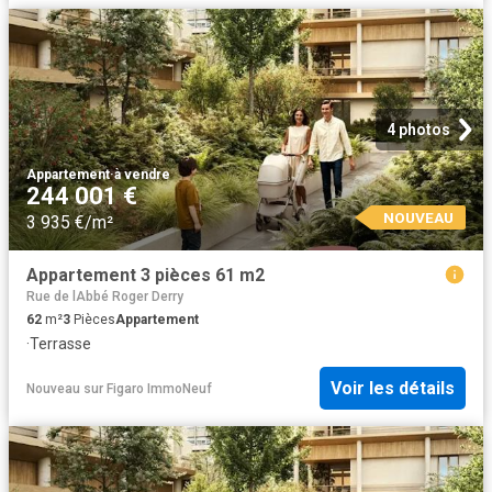
4 photos
Appartement
·
à vendre
244 001 €
NOUVEAU
3 935 €/m²
Appartement 3 pièces 61 m2
Rue de lAbbé Roger Derry
62
m²
3
Pièces
Appartement
·
Terrasse
Voir les détails
Nouveau
sur
Figaro ImmoNeuf