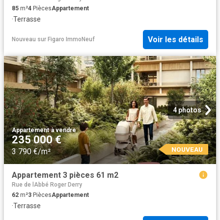
85
m²
4
Pièces
Appartement
·
Terrasse
Voir les détails
Nouveau
sur
Figaro ImmoNeuf
4 photos
Appartement
·
à vendre
235 000 €
NOUVEAU
3 790 €/m²
Appartement 3 pièces 61 m2
Rue de lAbbé Roger Derry
62
m²
3
Pièces
Appartement
·
Terrasse