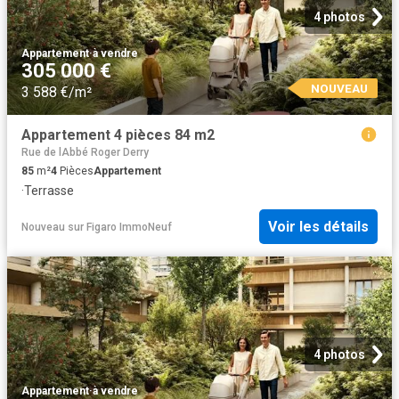
4 photos
Appartement
·
à vendre
305 000 €
NOUVEAU
3 588 €/m²
Appartement 4 pièces 84 m2
Rue de lAbbé Roger Derry
85
m²
4
Pièces
Appartement
·
Terrasse
Voir les détails
Nouveau
sur
Figaro ImmoNeuf
4 photos
Appartement
·
à vendre