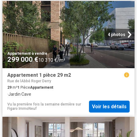
4 photos
Appartement
·
à vendre
299 000 €
10 310 €/m²
Appartement 1 pièce 29 m2
Rue de lAbbé Roger Derry
29
m²
1
Pièce
Appartement
·
Jardin
·
Cave
Vu la première fois la semaine dernière
sur
Voir les détails
Figaro ImmoNeuf