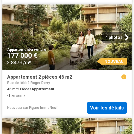
4 photos
Appartement
·
à vendre
177 000 €
NOUVEAU
3 847 €/m²
Appartement 2 pièces 46 m2
Rue de lAbbé Roger Derry
46
m²
2
Pièces
Appartement
·
Terrasse
Voir les détails
Nouveau
sur
Figaro ImmoNeuf