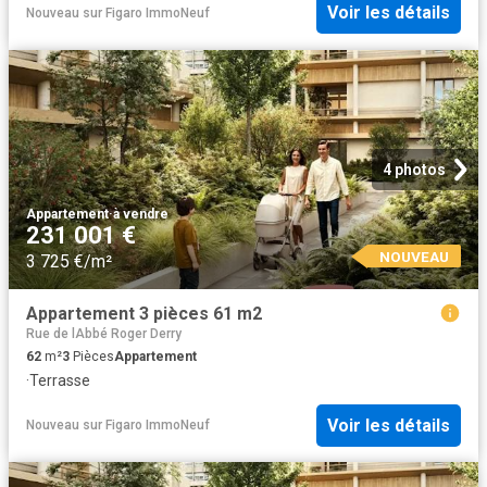
Voir les détails
Nouveau
sur
Figaro ImmoNeuf
4 photos
Appartement
·
à vendre
231 001 €
NOUVEAU
3 725 €/m²
Appartement 3 pièces 61 m2
Rue de lAbbé Roger Derry
62
m²
3
Pièces
Appartement
·
Terrasse
Voir les détails
Nouveau
sur
Figaro ImmoNeuf