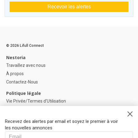
Recevoir les alertes
© 2026 Lifull Connect
Nestoria
Travaillez avec nous
À propos
Contactez-Nous
Politique légale
Vie Privée/Termes d'Utilisation
Politique de confidentialité
Politique de Cookies
Recevez des alertes par email et soyez le premier à voir
Paramètres des cookies
les nouvelles annonces
Aide