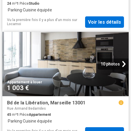
24
m²
1
Pièce
Studio
·
Parking
·
Cuisine équipée
Vu la première fois il y a plus d'un mois
sur
Voir les détails
Locamoi
10 photos
Appartement
·
à louer
1 003 €
Bd de la Libération, Marseille 13001
Rue Armand Bedarrides
45
m²
1
Pièce
Appartement
·
Parking
·
Cuisine équipée
Vu la première fois il y a plus d'un mois
sur