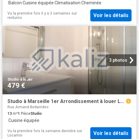
·
Balcon
·
Cuisine équipée
·
Climatisation
·
Cheminée
Vu la première fois il y a 3 semaines
sur
Voir les détails
rentumo
3 photos
Studio
·
à louer
479 €
Studio à Marseille 1er Arrondissement à louer Locagestion, expert en gestion locative
Rue Armand Bedarrides
13
m²
1
Pièce
Studio
·
Cuisine équipée
Vu la première fois la semaine dernière
sur
Voir les détails
Locamoi