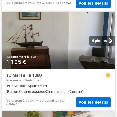
Voir les détails
Vu la première fois il y a 4 jours
sur
Locamoi
4 photos
Appartement
·
à louer
1 105 €
T3 Marseille 13001
Rue Armand Bedarrides
69
m²
3
Pièces
Appartement
·
Balcon
·
Cuisine équipée
·
Climatisation
·
Cheminée
Vu la première fois il y a 3 semaines
sur
Voir les détails
Rentola