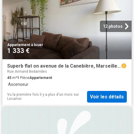
12 photos
Appartement
·
à louer
1 333 €
Superb flat on avenue de la Canebière, Marseille Amsterdam Apartments for Rent
Rue Armand Bedarrides
45
m²
1
Pièce
Appartement
·
Ascenseur
Vu la première fois il y a plus d'un mois
sur
Voir les détails
Locamoi