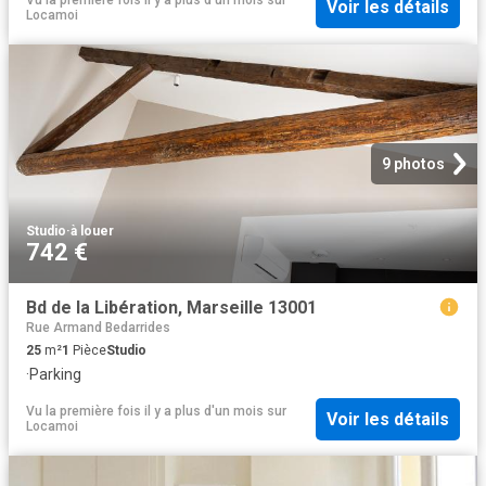
Voir les détails
Locamoi
9 photos
Studio
·
à louer
742 €
Bd de la Libération, Marseille 13001
Rue Armand Bedarrides
25
m²
1
Pièce
Studio
·
Parking
Vu la première fois il y a plus d'un mois
sur
Voir les détails
Locamoi