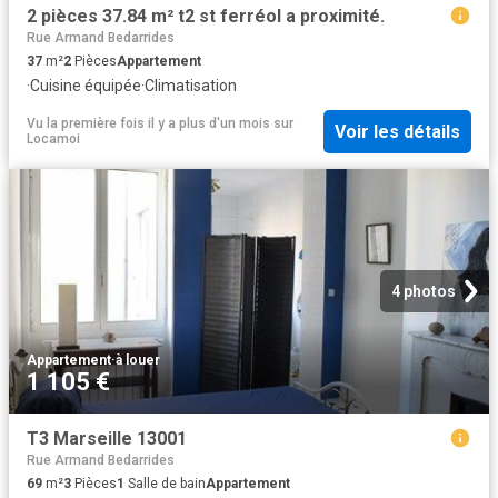
2 pièces 37.84 m² t2 st ferréol a proximité.
Rue Armand Bedarrides
37
m²
2
Pièces
Appartement
·
Cuisine équipée
·
Climatisation
Vu la première fois il y a plus d'un mois
sur
Voir les détails
Locamoi
4 photos
Appartement
·
à louer
1 105 €
T3 Marseille 13001
Rue Armand Bedarrides
69
m²
3
Pièces
1
Salle de bain
Appartement