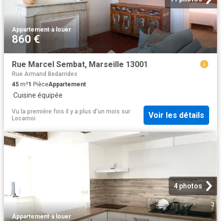
Appartement
·
à louer
860 €
Rue Marcel Sembat, Marseille 13001
Rue Armand Bedarrides
45
m²
1
Pièce
Appartement
·
Cuisine équipée
Vu la première fois il y a plus d'un mois
sur
Voir les détails
Locamoi
4 photos
Appartement
·
à louer