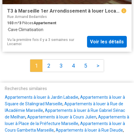
T3 à Marseille 1er Arrondissement à louer Locagestion, expert en gestion locative
Rue Armand Bedarrides
103
m²
3
Pièces
Appartement
·
Cave
·
Climatisation
Vu la première fois il y a 3 semaines
sur
Voir les détails
Locamoi
1
2
3
4
5
>
Recherches similaires
Appartements à louer à Jardin Labadie
,
Appartements à louer à
Square de Stalingrad Marseille
,
Appartements à louer à Rue de
lAcadémie Marseille
,
Appartements à louer à Rue Gabriel Sénac
de Meilhan
,
Appartements à louer à Cours Julien
,
Appartements à
louer à Place de la Préfecture Marseille
,
Appartements à louer à
Cours Gambetta Marseille
,
Appartements à louer à Rue Dieude
,