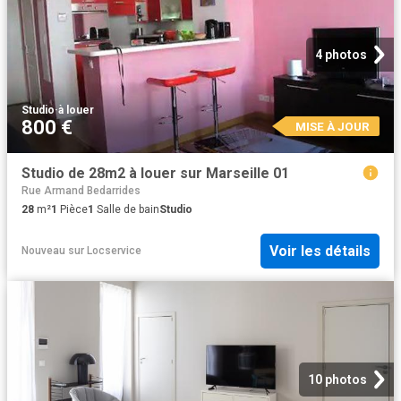
4 photos
Studio
·
à louer
800 €
MISE À JOUR
Studio de 28m2 à louer sur Marseille 01
Rue Armand Bedarrides
28
m²
1
Pièce
1
Salle de bain
Studio
Voir les détails
Nouveau
sur
Locservice
10 photos