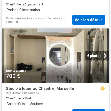
34
m²
1
Pièce
Appartement
·
Parking
·
Climatisation
Vu la première fois il y a plus d'un mois
sur
Voir les détails
Locamoi
6 photos
Studio
·
à louer
700 €
Studio à louer au Chapitre, Marseille
Rue Armand Bedarrides
23
m²
1
Pièce
Studio
·
Balcon
·
Cuisine équipée