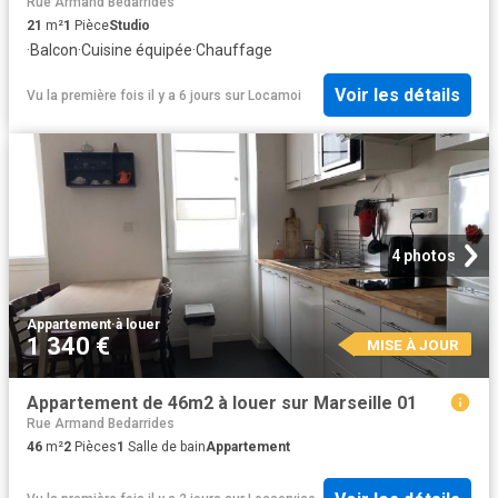
Rue Armand Bedarrides
21
m²
1
Pièce
Studio
·
Balcon
·
Cuisine équipée
·
Chauffage
Voir les détails
Vu la première fois il y a 6 jours
sur
Locamoi
4 photos
Appartement
·
à louer
1 340 €
MISE À JOUR
Appartement de 46m2 à louer sur Marseille 01
Rue Armand Bedarrides
46
m²
2
Pièces
1
Salle de bain
Appartement