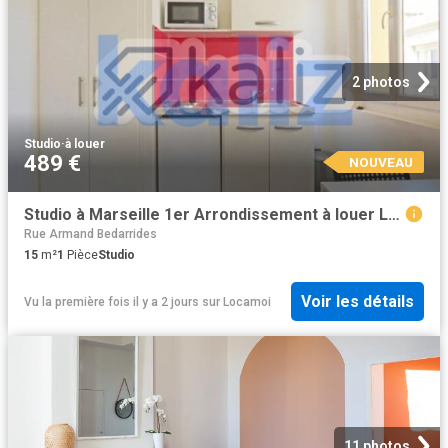
2 photos
Studio
·
à louer
489 €
NOUVEAU
Studio à Marseille 1er Arrondissement à louer Locagestion, expert en gestion locative
Rue Armand Bedarrides
15
m²
1
Pièce
Studio
Voir les détails
Vu la première fois il y a 2 jours
sur
Locamoi
11 photos