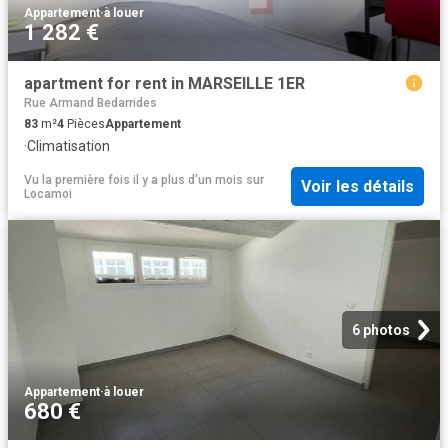
Appartement
·
à louer
1 282 €
apartment for rent in MARSEILLE 1ER
Rue Armand Bedarrides
83
m²
4
Pièces
Appartement
·
Climatisation
Vu la première fois il y a plus d'un mois
sur
Voir les détails
Locamoi
6 photos
Appartement
·
à louer
680 €