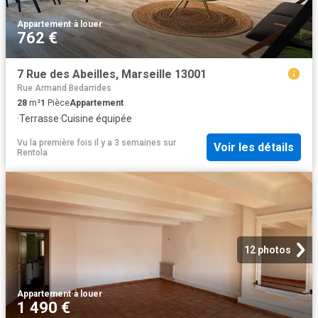
Appartement
·
à louer
762 €
7 Rue des Abeilles, Marseille 13001
Rue Armand Bedarrides
28
m²
1
Pièce
Appartement
·
Terrasse
·
Cuisine équipée
Vu la première fois il y a 3 semaines
sur
Voir les détails
Rentola
12 photos
Appartement
·
à louer
1 490 €