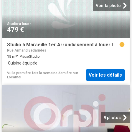
Voir la photo
Studio
·
à louer
479 €
Studio à Marseille 1er Arrondissement à louer Locagestion, expert en gestion locative
Rue Armand Bedarrides
15
m²
1
Pièce
Studio
·
Cuisine équipée
Vu la première fois la semaine dernière
sur
Voir les détails
Locamoi
9 photos