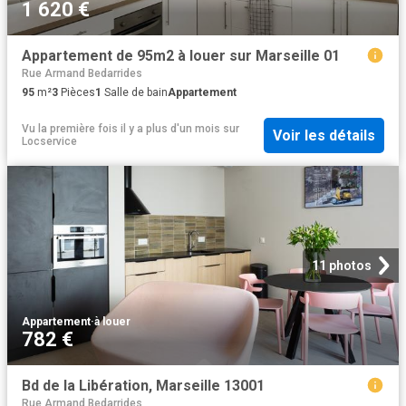
1 620 €
Appartement de 95m2 à louer sur Marseille 01
Rue Armand Bedarrides
95
m²
3
Pièces
1
Salle de bain
Appartement
Vu la première fois il y a plus d'un mois
sur
Voir les détails
Locservice
11 photos
Appartement
·
à louer
782 €
Bd de la Libération, Marseille 13001
Rue Armand Bedarrides