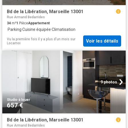
Bd de la Libération, Marseille 13001
Rue Armand Bedarrides
34
m²
1
Pièce
Appartement
·
Parking
·
Cuisine équipée
·
Climatisation
Vu la première fois il y a plus d'un mois
sur
Voir les détails
Locamoi
9 photos
Studio
·
à louer
657 €
Bd de la Libération, Marseille 13001
Rue Armand Bedarrides