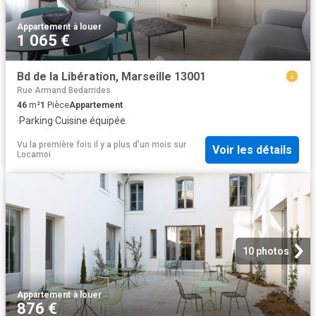
Appartement
·
à louer
1 065 €
Bd de la Libération, Marseille 13001
Rue Armand Bedarrides
46
m²
1
Pièce
Appartement
·
Parking
·
Cuisine équipée
Vu la première fois il y a plus d'un mois
sur
Voir les détails
Locamoi
10 photos
Appartement
·
à louer
876 €