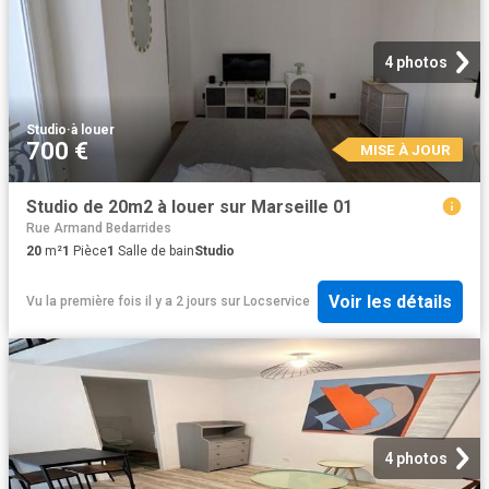
4 photos
Studio
·
à louer
700 €
MISE À JOUR
Studio de 20m2 à louer sur Marseille 01
Rue Armand Bedarrides
20
m²
1
Pièce
1
Salle de bain
Studio
Voir les détails
Vu la première fois il y a 2 jours
sur
Locservice
4 photos