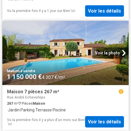
Voir les détails
Vu la première fois il y a 1 jour
sur
Bien´ici
Voir la photo
Maison
·
à vendre
1 150 000 €
4 307 €/m²
Maison 7 pièces 267 m²
Rue André Echeverlepo
267
m²
7
Pièces
Maison
·
Jardin
·
Parking
·
Terrasse
·
Piscine
Vu la première fois il y a plus d'un mois
sur
Bien
Voir les détails
´ici