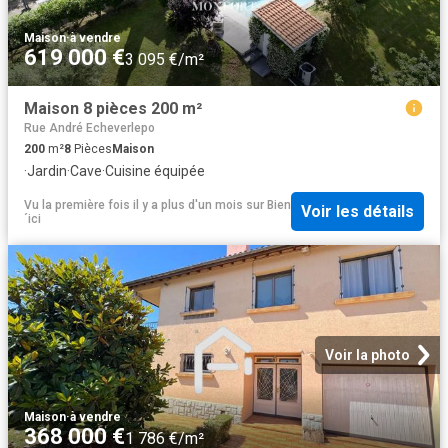
Maison
·
à vendre
619 000 €
3 095 €/m²
Maison 8 pièces 200 m²
Rue André Echeverlepo
200
m²
8
Pièces
Maison
·
Jardin
·
Cave
·
Cuisine équipée
Vu la première fois il y a plus d'un mois
sur
Bien
Voir les détails
´ici
Voir la photo
Maison
·
à vendre
368 000 €
1 786 €/m²