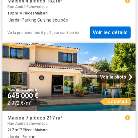
Maison 4 pièces 102 m²
Rue André Echeverlepo
102
m²
4
Pièces
Maison
·
Jardin
·
Parking
·
Cuisine équipée
Voir les détails
Vu la première fois il y a 1 jour
sur
Bien´ici
Voir la photo
Maison
·
à vendre
645 000 €
NOUVEAU
2 972 €/m²
Maison 7 pièces 217 m²
Rue André Echeverlepo
217
m²
7
Pièces
Maison
·
Jardin
·
Piscine