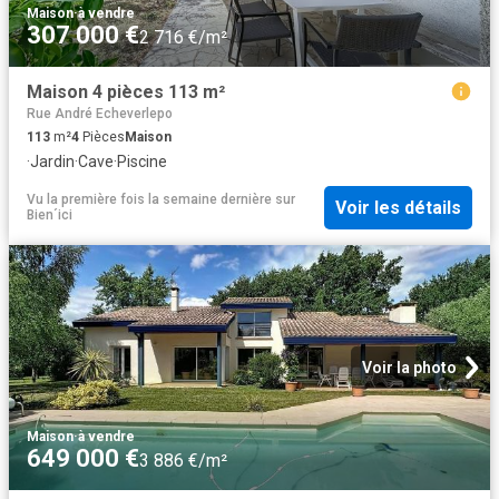
Maison
·
à vendre
307 000 €
2 716 €/m²
Maison 4 pièces 113 m²
Rue André Echeverlepo
113
m²
4
Pièces
Maison
·
Jardin
·
Cave
·
Piscine
Vu la première fois la semaine dernière
sur
Voir les détails
Bien´ici
Voir la photo
Maison
·
à vendre
649 000 €
3 886 €/m²