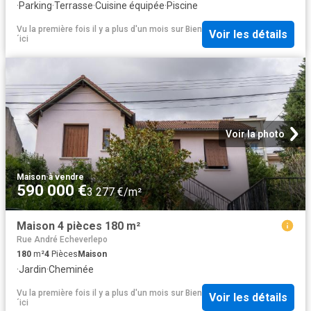
·
Parking
·
Terrasse
·
Cuisine équipée
·
Piscine
Vu la première fois il y a plus d'un mois
sur
Bien
Voir les détails
´ici
Voir la photo
Maison
·
à vendre
590 000 €
3 277 €/m²
Maison 4 pièces 180 m²
Rue André Echeverlepo
180
m²
4
Pièces
Maison
·
Jardin
·
Cheminée
Vu la première fois il y a plus d'un mois
sur
Bien
Voir les détails
´ici