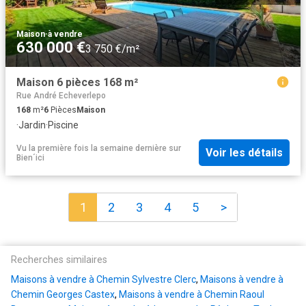
Maison
·
à vendre
630 000 €
3 750 €/m²
Maison 6 pièces 168 m²
Rue André Echeverlepo
168
m²
6
Pièces
Maison
·
Jardin
·
Piscine
Vu la première fois la semaine dernière
sur
Voir les détails
Bien´ici
1
2
3
4
5
>
Recherches similaires
Maisons à vendre à Chemin Sylvestre Clerc
,
Maisons à vendre à
Chemin Georges Castex
,
Maisons à vendre à Chemin Raoul