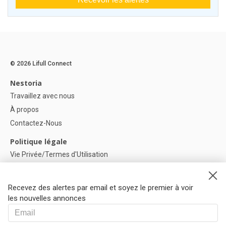
© 2026 Lifull Connect
Nestoria
Travaillez avec nous
À propos
Contactez-Nous
Politique légale
Vie Privée/Termes d'Utilisation
Politique de confidentialité
Politique de Cookies
Recevez des alertes par email et soyez le premier à voir
Paramètres des cookies
les nouvelles annonces
Aide