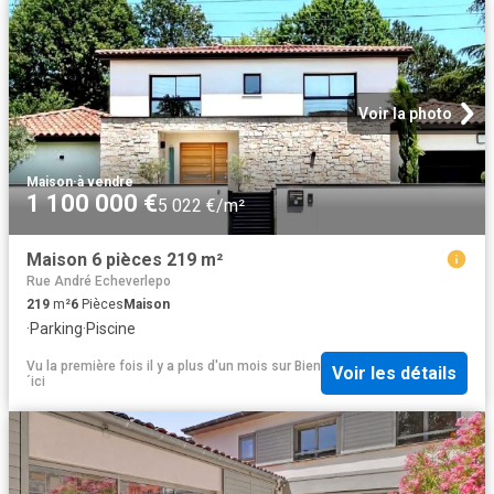
Voir la photo
Maison
·
à vendre
1 100 000 €
5 022 €/m²
Maison 6 pièces 219 m²
Rue André Echeverlepo
219
m²
6
Pièces
Maison
·
Parking
·
Piscine
Vu la première fois il y a plus d'un mois
sur
Bien
Voir les détails
´ici