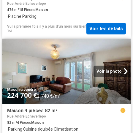
Rue André Echeverlepo
476
m²
15
Pièces
Maison
·
Piscine
·
Parking
Vu la première fois il y a plus d'un mois
sur
Bien
Voir les détails
´ici
Voir la photo
Maison
·
à vendre
224 700 €
2 740 €/m²
Maison 4 pièces 82 m²
Rue André Echeverlepo
82
m²
4
Pièces
Maison
·
Parking
·
Cuisine équipée
·
Climatisation