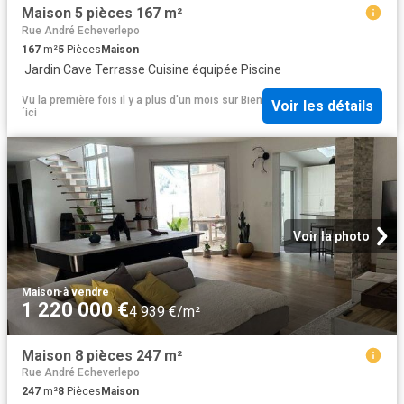
Maison 5 pièces 167 m²
Rue André Echeverlepo
167
m²
5
Pièces
Maison
·
Jardin
·
Cave
·
Terrasse
·
Cuisine équipée
·
Piscine
Vu la première fois il y a plus d'un mois
sur
Bien
Voir les détails
´ici
Voir la photo
Maison
·
à vendre
1 220 000 €
4 939 €/m²
Maison 8 pièces 247 m²
Rue André Echeverlepo
247
m²
8
Pièces
Maison