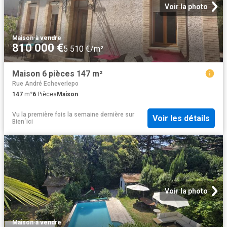
Voir la photo
Maison
·
à vendre
810 000 €
5 510 €/m²
Maison 6 pièces 147 m²
Rue André Echeverlepo
147
m²
6
Pièces
Maison
Vu la première fois la semaine dernière
sur
Voir les détails
Bien´ici
Voir la photo
Maison
·
à vendre