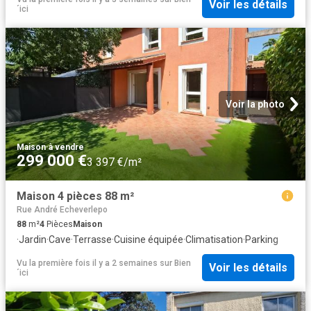
Voir les détails
´ici
Voir la photo
Maison
·
à vendre
299 000 €
3 397 €/m²
Maison 4 pièces 88 m²
Rue André Echeverlepo
88
m²
4
Pièces
Maison
·
Jardin
·
Cave
·
Terrasse
·
Cuisine équipée
·
Climatisation
·
Parking
Vu la première fois il y a 2 semaines
sur
Bien
Voir les détails
´ici