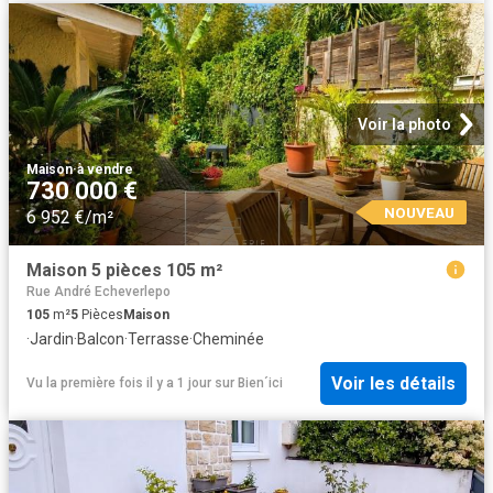
Voir la photo
Maison
·
à vendre
730 000 €
NOUVEAU
6 952 €/m²
Maison 5 pièces 105 m²
Rue André Echeverlepo
105
m²
5
Pièces
Maison
·
Jardin
·
Balcon
·
Terrasse
·
Cheminée
Voir les détails
Vu la première fois il y a 1 jour
sur
Bien´ici