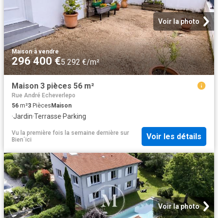
Voir la photo
Maison
·
à vendre
296 400 €
5 292 €/m²
Maison 3 pièces 56 m²
Rue André Echeverlepo
56
m²
3
Pièces
Maison
·
Jardin
·
Terrasse
·
Parking
Vu la première fois la semaine dernière
sur
Voir les détails
Bien´ici
Voir la photo