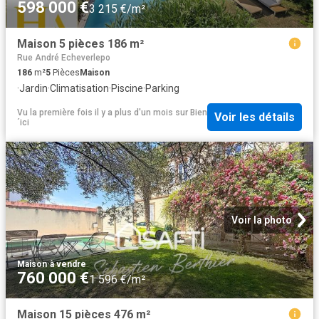
598 000 €
3 215 €/m²
Maison 5 pièces 186 m²
Rue André Echeverlepo
186
m²
5
Pièces
Maison
·
Jardin
·
Climatisation
·
Piscine
·
Parking
Vu la première fois il y a plus d'un mois
sur
Bien
Voir les détails
´ici
Voir la photo
Maison
·
à vendre
760 000 €
1 596 €/m²
Maison 15 pièces 476 m²