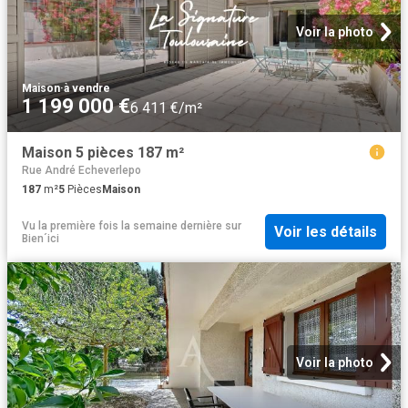
Voir la photo
Maison
·
à vendre
1 199 000 €
6 411 €/m²
Maison 5 pièces 187 m²
Rue André Echeverlepo
187
m²
5
Pièces
Maison
Vu la première fois la semaine dernière
sur
Voir les détails
Bien´ici
Voir la photo