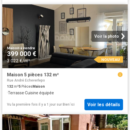
Voir la photo
Maison
·
à vendre
399 000 €
NOUVEAU
3 022 €/m²
Maison 5 pièces 132 m²
Rue André Echeverlepo
132
m²
5
Pièces
Maison
·
Terrasse
·
Cuisine équipée
Voir les détails
Vu la première fois il y a 1 jour
sur
Bien´ici