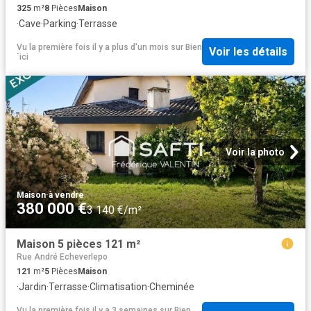
325
m²
8
Pièces
Maison
·
Cave
·
Parking
·
Terrasse
Vu la première fois il y a plus d'un mois
sur
Bien
Voir les détails
´ici
Voir la photo
Maison
·
à vendre
380 000 €
3 140 €/m²
Maison 5 pièces 121 m²
Rue André Echeverlepo
121
m²
5
Pièces
Maison
·
Jardin
·
Terrasse
·
Climatisation
·
Cheminée
Vu la première fois il y a 3 semaines
sur
Bien