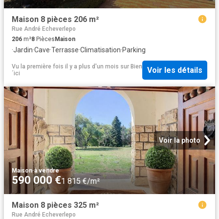
Maison 8 pièces 206 m²
Rue André Echeverlepo
206
m²
8
Pièces
Maison
·
Jardin
·
Cave
·
Terrasse
·
Climatisation
·
Parking
Vu la première fois il y a plus d'un mois
sur
Bien
Voir les détails
´ici
Voir la photo
Maison
·
à vendre
590 000 €
1 815 €/m²
Maison 8 pièces 325 m²
Rue André Echeverlepo