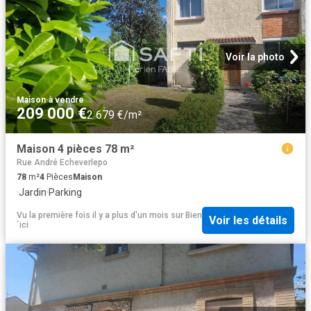
Voir la photo
Maison
·
à vendre
209 000 €
2 679 €/m²
Maison 4 pièces 78 m²
Rue André Echeverlepo
78
m²
4
Pièces
Maison
·
Jardin
·
Parking
Vu la première fois il y a plus d'un mois
sur
Bien
Voir les détails
´ici