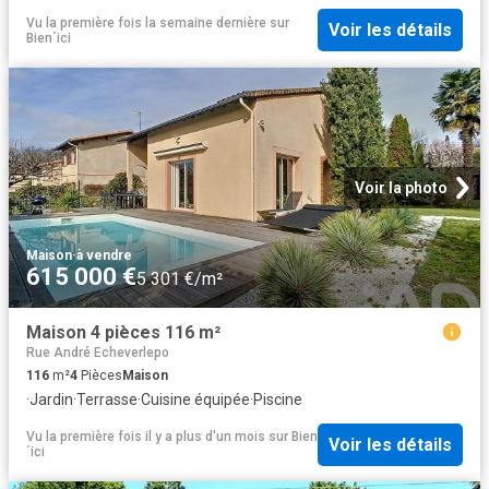
Vu la première fois la semaine dernière
sur
Voir les détails
Bien´ici
Voir la photo
Maison
·
à vendre
615 000 €
5 301 €/m²
Maison 4 pièces 116 m²
Rue André Echeverlepo
116
m²
4
Pièces
Maison
·
Jardin
·
Terrasse
·
Cuisine équipée
·
Piscine
Vu la première fois il y a plus d'un mois
sur
Bien
Voir les détails
´ici