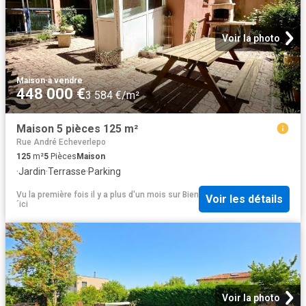
Voir la photo
Maison
·
à vendre
448 000 €
3 584 €/m²
Maison 5 pièces 125 m²
Rue André Echeverlepo
125
m²
5
Pièces
Maison
·
Jardin
·
Terrasse
·
Parking
Vu la première fois il y a plus d'un mois
sur
Bien
Voir les détails
´ici
Voir la photo