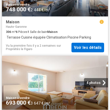
Maison
·
à vendre
748 000 €
2 444 €/m²
Maison
Haute-Garonne
306
m²
6
Pièces
1
Salle de bain
Maison
·
Terrasse
·
Cuisine équipée
·
Climatisation
·
Piscine
·
Parking
Vu la première fois il y a 2 semaines
sur
Voir les détails
Propriétés le Figaro
4 photos
Maison
·
à vendre
693 000 €
3 647 €/m²