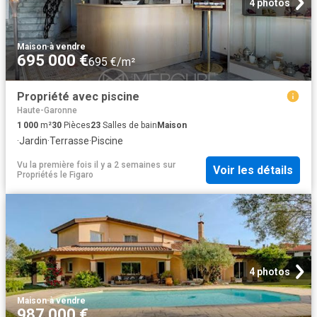
4 photos
Maison
·
à vendre
695 000 €
695 €/m²
Propriété avec piscine
Haute-Garonne
1 000
m²
30
Pièces
23
Salles de bain
Maison
·
Jardin
·
Terrasse
·
Piscine
Vu la première fois il y a 2 semaines
sur
Voir les détails
Propriétés le Figaro
4 photos
Maison
·
à vendre
987 000 €