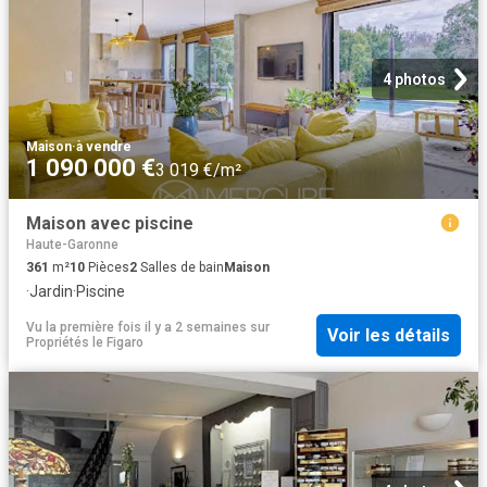
4 photos
Maison
·
à vendre
1 090 000 €
3 019 €/m²
Maison avec piscine
Haute-Garonne
361
m²
10
Pièces
2
Salles de bain
Maison
·
Jardin
·
Piscine
Vu la première fois il y a 2 semaines
sur
Voir les détails
Propriétés le Figaro