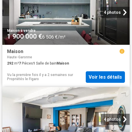
4 photos
Maison
·
à vendre
1 900 000 €
6 506 €/m²
Maison
Haute-Garonne
292
m²
7
Pièces
1
Salle de bain
Maison
Vu la première fois il y a 2 semaines
sur
Voir les détails
Propriétés le Figaro
4 photos