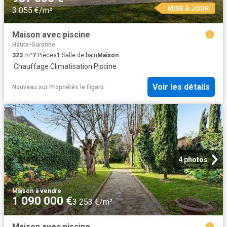
MISE À JOUR
3 055 €/m²
Maison avec piscine
Haute-Garonne
323
m²
7
Pièces
1
Salle de bain
Maison
·
Chauffage
·
Climatisation
·
Piscine
Voir les détails
Nouveau
sur
Propriétés le Figaro
4 photos
Maison
·
à vendre
1 090 000 €
3 253 €/m²
Maison avec piscine