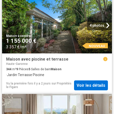
4 photos
Maison
·
à vendre
1 155 000 €
NOUVEAU
3 357 €/m²
Maison avec piscine et terrasse
Haute-Garonne
344
m²
9
Pièces
5
Salles de bain
Maison
·
Jardin
·
Terrasse
·
Piscine
Vu la première fois il y a 2 jours
sur
Propriétés
Voir les détails
le Figaro