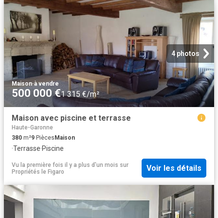
4 photos
Maison
·
à vendre
500 000 €
1 315 €/m²
Maison avec piscine et terrasse
Haute-Garonne
380
m²
9
Pièces
Maison
·
Terrasse
·
Piscine
Vu la première fois il y a plus d'un mois
sur
Voir les détails
Propriétés le Figaro