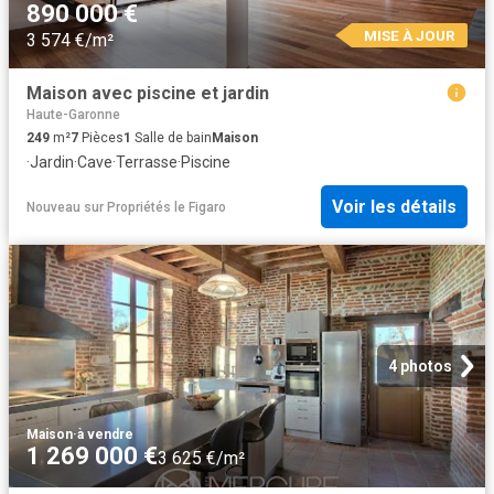
890 000 €
MISE À JOUR
3 574 €/m²
Maison avec piscine et jardin
Haute-Garonne
249
m²
7
Pièces
1
Salle de bain
Maison
·
Jardin
·
Cave
·
Terrasse
·
Piscine
Voir les détails
Nouveau
sur
Propriétés le Figaro
4 photos
Maison
·
à vendre
1 269 000 €
3 625 €/m²