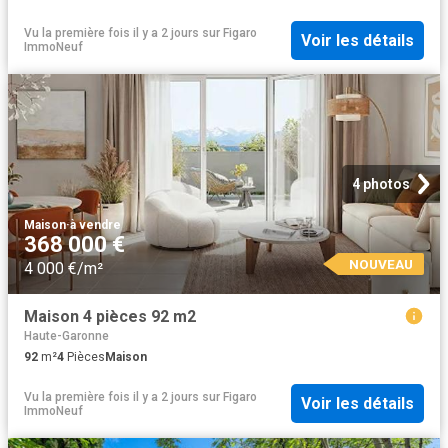
Vu la première fois il y a 2 jours
sur
Figaro
Voir les détails
ImmoNeuf
4 photos
Maison
·
à vendre
368 000 €
NOUVEAU
4 000 €/m²
Maison 4 pièces 92 m2
Haute-Garonne
92
m²
4
Pièces
Maison
Vu la première fois il y a 2 jours
sur
Figaro
Voir les détails
ImmoNeuf