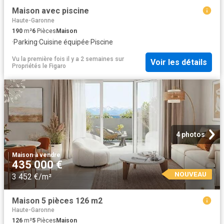
Maison avec piscine
Haute-Garonne
190
m²
6
Pièces
Maison
·
Parking
·
Cuisine équipée
·
Piscine
Vu la première fois il y a 2 semaines
sur
Voir les détails
Propriétés le Figaro
4 photos
Maison
·
à vendre
435 000 €
NOUVEAU
3 452 €/m²
Maison 5 pièces 126 m2
Haute-Garonne
126
m²
5
Pièces
Maison