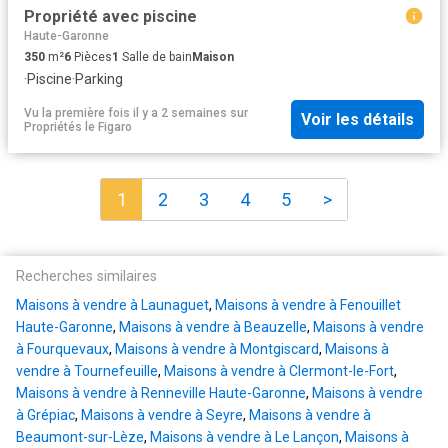
Propriété avec piscine
Haute-Garonne
350
m²
6
Pièces
1
Salle de bain
Maison
·
Piscine
·
Parking
Vu la première fois il y a 2 semaines
sur
Voir les détails
Propriétés le Figaro
1
2
3
4
5
>
Recherches similaires
Maisons à vendre à Launaguet
,
Maisons à vendre à Fenouillet
Haute-Garonne
,
Maisons à vendre à Beauzelle
,
Maisons à vendre
à Fourquevaux
,
Maisons à vendre à Montgiscard
,
Maisons à
vendre à Tournefeuille
,
Maisons à vendre à Clermont-le-Fort
,
Maisons à vendre à Renneville Haute-Garonne
,
Maisons à vendre
à Grépiac
,
Maisons à vendre à Seyre
,
Maisons à vendre à
Beaumont-sur-Lèze
,
Maisons à vendre à Le Lançon
,
Maisons à