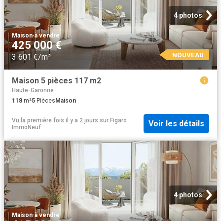
4 photos
Maison
·
à vendre
425 000 €
NOUVEAU
3 601 €/m²
Maison 5 pièces 117 m2
Haute-Garonne
118
m²
5
Pièces
Maison
Vu la première fois il y a 2 jours
sur
Figaro
Voir les détails
ImmoNeuf
4 photos
Maison
·
à vendre