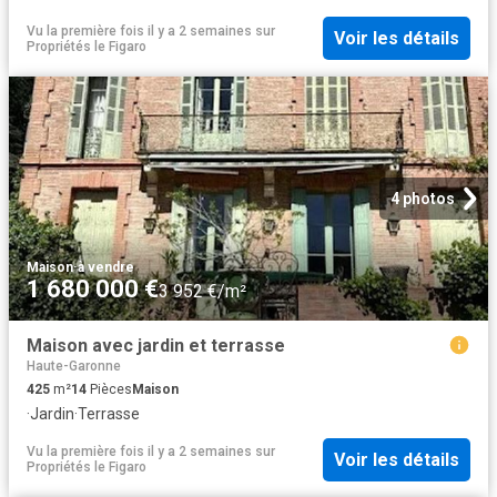
Vu la première fois il y a 2 semaines
sur
Voir les détails
Propriétés le Figaro
4 photos
Maison
·
à vendre
1 680 000 €
3 952 €/m²
Maison avec jardin et terrasse
Haute-Garonne
425
m²
14
Pièces
Maison
·
Jardin
·
Terrasse
Vu la première fois il y a 2 semaines
sur
Voir les détails
Propriétés le Figaro