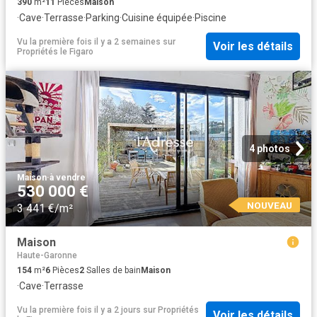
390
m²
11
Pièces
Maison
·
Cave
·
Terrasse
·
Parking
·
Cuisine équipée
·
Piscine
Vu la première fois il y a 2 semaines
sur
Voir les détails
Propriétés le Figaro
4 photos
Maison
·
à vendre
530 000 €
NOUVEAU
3 441 €/m²
Maison
Haute-Garonne
154
m²
6
Pièces
2
Salles de bain
Maison
·
Cave
·
Terrasse
Vu la première fois il y a 2 jours
sur
Propriétés
Voir les détails