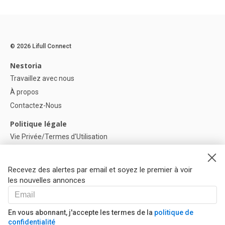
© 2026 Lifull Connect
Nestoria
Travaillez avec nous
À propos
Contactez-Nous
Politique légale
Vie Privée/Termes d'Utilisation
Politique de confidentialité
Politique de Cookies
Recevez des alertes par email et soyez le premier à voir
Paramètres des cookies
les nouvelles annonces
Aide
FAQ
En vous abonnant, j'accepte les termes de la
politique de
confidentialité
Nos Partenaires