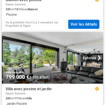
Haute-Garonne
335
m²
10
Pièces
Maison
·
Piscine
Vu la première fois il y a 2 semaines
sur
Voir les détails
Propriétés le Figaro
4 photos
Villa
·
à vendre
799 000 €
3 196 €/m²
Villa avec piscine et jardin
Haute-Garonne
250
m²
7
Pièces
Villa
·
Jardin
·
Piscine