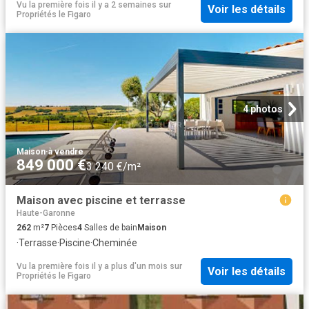
Vu la première fois il y a 2 semaines
sur
Voir les détails
Propriétés le Figaro
4 photos
Maison
·
à vendre
849 000 €
3 240 €/m²
Maison avec piscine et terrasse
Haute-Garonne
262
m²
7
Pièces
4
Salles de bain
Maison
·
Terrasse
·
Piscine
·
Cheminée
Vu la première fois il y a plus d'un mois
sur
Voir les détails
Propriétés le Figaro