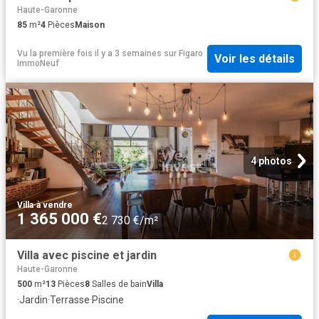
Haute-Garonne
85
m²
4
Pièces
Maison
Vu la première fois il y a 3 semaines
sur
Figaro
Voir les détails
ImmoNeuf
4 photos
Villa
·
à vendre
1 365 000 €
2 730 €/m²
Villa avec piscine et jardin
Haute-Garonne
500
m²
13
Pièces
8
Salles de bain
Villa
·
Jardin
·
Terrasse
·
Piscine