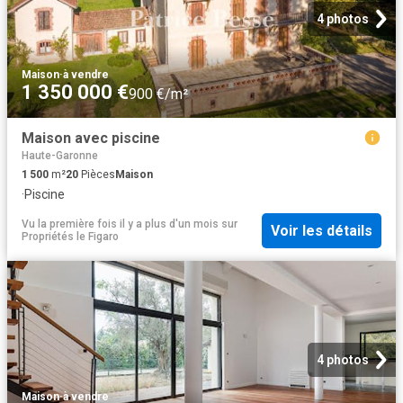
4 photos
Maison
·
à vendre
1 350 000 €
900 €/m²
Maison avec piscine
Haute-Garonne
1 500
m²
20
Pièces
Maison
·
Piscine
Vu la première fois il y a plus d'un mois
sur
Voir les détails
Propriétés le Figaro
4 photos
Maison
·
à vendre