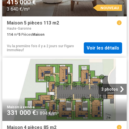
415 000 €
NOUVEAU
3 640 €/m²
Maison 5 pièces 113 m2
Haute-Garonne
114
m²
5
Pièces
Maison
Vu la première fois il y a 2 jours
sur
Figaro
Voir les détails
ImmoNeuf
3 photos
Maison
·
à vendre
331 000 €
3 894 €/m²
Maison 4 pièces 85 m2