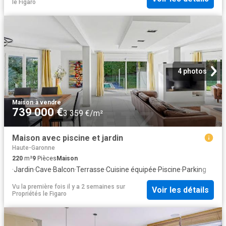
le Figaro
4 photos
Maison
·
à vendre
739 000 €
3 359 €/m²
Maison avec piscine et jardin
Haute-Garonne
220
m²
9
Pièces
Maison
·
Jardin
·
Cave
·
Balcon
·
Terrasse
·
Cuisine équipée
·
Piscine
·
Parking
Vu la première fois il y a 2 semaines
sur
Voir les détails
Propriétés le Figaro