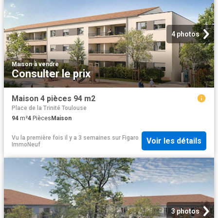
4 photos
Maison
·
à vendre
Consulter le prix
Maison 4 pièces 94 m2
Place de la Trinité Toulouse
94
m²
4
Pièces
Maison
Vu la première fois il y a 3 semaines
sur
Figaro
Voir les détails
ImmoNeuf
3 photos