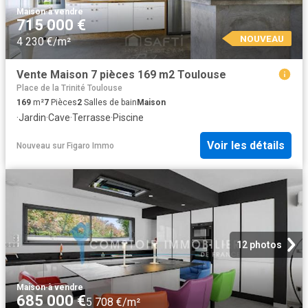
Maison
·
à vendre
715 000 €
NOUVEAU
4 230 €/m²
Vente Maison 7 pièces 169 m2 Toulouse
Place de la Trinité Toulouse
169
m²
7
Pièces
2
Salles de bain
Maison
·
Jardin
·
Cave
·
Terrasse
·
Piscine
Voir les détails
Nouveau
sur
Figaro Immo
12 photos
Maison
·
à vendre
685 000 €
5 708 €/m²