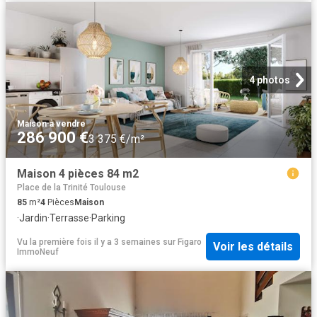
4 photos
Maison
·
à vendre
286 900 €
3 375 €/m²
Maison 4 pièces 84 m2
Place de la Trinité Toulouse
85
m²
4
Pièces
Maison
·
Jardin
·
Terrasse
·
Parking
Vu la première fois il y a 3 semaines
sur
Figaro
Voir les détails
ImmoNeuf