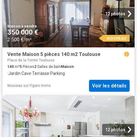
12 photos
Maison
·
à vendre
350 000 €
NOUVEAU
2 500 €/m²
Vente Maison 5 pièces 140 m2 Toulouse
Place de la Trinité Toulouse
140
m²
5
Pièces
2
Salles de bain
Maison
·
Jardin
·
Cave
·
Terrasse
·
Parking
Voir les détails
Nouveau
sur
Figaro Immo
12 photos