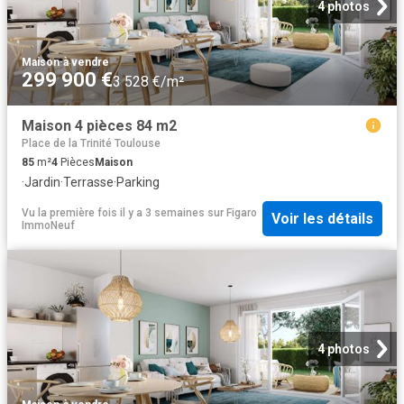
4 photos
Maison
·
à vendre
299 900 €
3 528 €/m²
Maison 4 pièces 84 m2
Place de la Trinité Toulouse
85
m²
4
Pièces
Maison
·
Jardin
·
Terrasse
·
Parking
Vu la première fois il y a 3 semaines
sur
Figaro
Voir les détails
ImmoNeuf
4 photos