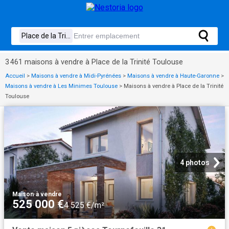
3 461 maisons à vendre à Place de la Trinité Toulouse
Accueil
>
Maisons à vendre à Midi-Pyrénées
>
Maisons à vendre à Haute-Garonne
>
Maisons à vendre à Les Minimes Toulouse
>
Maisons à vendre à Place de la Trinité
Toulouse
4 photos
Maison
·
à vendre
525 000 €
4 525 €/m²