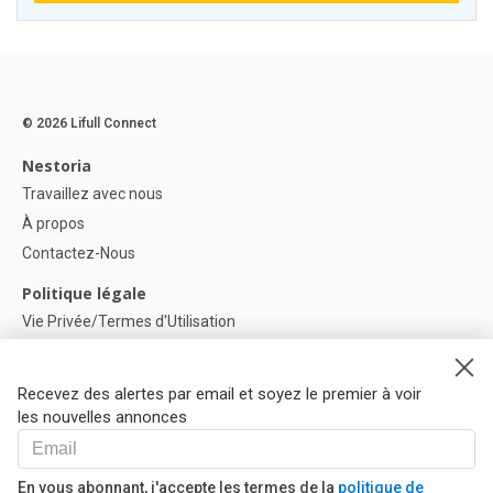
© 2026 Lifull Connect
Nestoria
Travaillez avec nous
À propos
Contactez-Nous
Politique légale
Vie Privée/Termes d'Utilisation
Politique de confidentialité
Politique de Cookies
Recevez des alertes par email et soyez le premier à voir
Paramètres des cookies
les nouvelles annonces
Aide
FAQ
En vous abonnant, j'accepte les termes de la
politique de