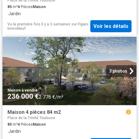
Place de la Trinité Toulouse
85
m²
4
Pièces
Maison
·
Jardin
Vu la première fois il y a 3 semaines
sur
Figaro
Voir les détails
ImmoNeuf
3 photos
Maison
·
à vendre
236 000 €
2 776 €/m²
Maison 4 pièces 84 m2
Place de la Trinité Toulouse
85
m²
4
Pièces
Maison
·
Jardin