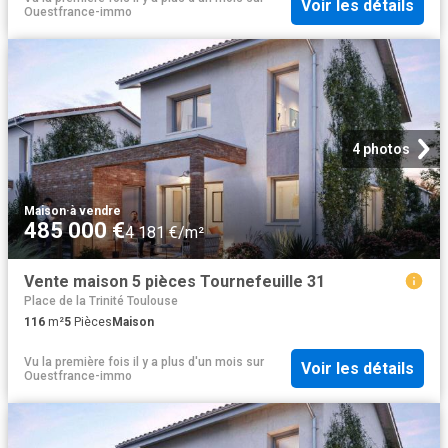
Voir les détails
Ouestfrance-immo
4 photos
Maison
·
à vendre
485 000 €
4 181 €/m²
Vente maison 5 pièces Tournefeuille 31
Place de la Trinité Toulouse
116
m²
5
Pièces
Maison
Vu la première fois il y a plus d'un mois
sur
Voir les détails
Ouestfrance-immo