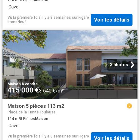
118
m²
5
Pièces
Maison
·
Cave
Vu la première fois il y a 3 semaines
sur
Figaro
Voir les détails
ImmoNeuf
3 photos
Maison
·
à vendre
415 000 €
3 640 €/m²
Maison 5 pièces 113 m2
Place de la Trinité Toulouse
114
m²
5
Pièces
Maison
·
Cave
Vu la première fois il y a 3 semaines
sur
Figaro
Voir les détails