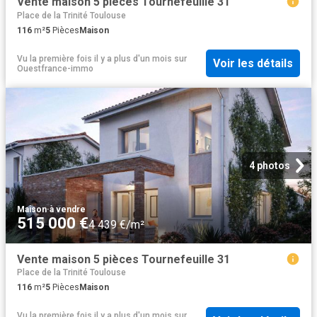
Vente maison 5 pièces Tournefeuille 31
Place de la Trinité Toulouse
116
m²
5
Pièces
Maison
Vu la première fois il y a plus d'un mois
sur
Voir les détails
Ouestfrance-immo
4 photos
Maison
·
à vendre
515 000 €
4 439 €/m²
Vente maison 5 pièces Tournefeuille 31
Place de la Trinité Toulouse
116
m²
5
Pièces
Maison
Vu la première fois il y a plus d'un mois
sur