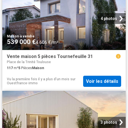
4 photos
Maison
·
à vendre
539 000 €
4 606 €/m²
Vente maison 5 pièces Tournefeuille 31
Place de la Trinité Toulouse
117
m²
5
Pièces
Maison
Vu la première fois il y a plus d'un mois
sur
Voir les détails
Ouestfrance-immo
3 photos