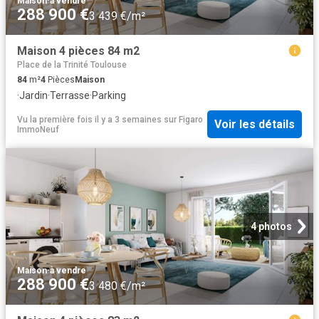
Maison
·
à vendre
288 900 €
3 439 €/m²
Maison 4 pièces 84 m2
Place de la Trinité Toulouse
84
m²
4
Pièces
Maison
·
Jardin
·
Terrasse
·
Parking
Vu la première fois il y a 3 semaines
sur
Figaro
Voir les détails
ImmoNeuf
4 photos
Maison
·
à vendre
288 900 €
3 480 €/m²