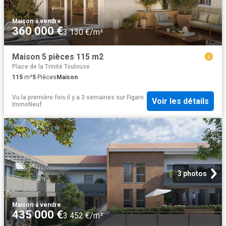
Maison
·
à vendre
360 000 €
3 130 €/m²
Maison 5 pièces 115 m2
Place de la Trinité Toulouse
115
m²
5
Pièces
Maison
Vu la première fois il y a 3 semaines
sur
Figaro
Voir les détails
ImmoNeuf
3 photos
Maison
·
à vendre
435 000 €
3 452 €/m²