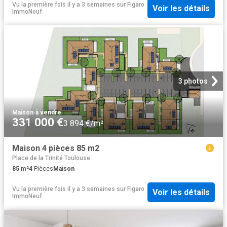
Vu la première fois il y a 3 semaines
sur
Figaro
Voir les détails
ImmoNeuf
3 photos
Maison
·
à vendre
331 000 €
3 894 €/m²
Maison 4 pièces 85 m2
Place de la Trinité Toulouse
85
m²
4
Pièces
Maison
Vu la première fois il y a 3 semaines
sur
Figaro
Voir les détails
ImmoNeuf