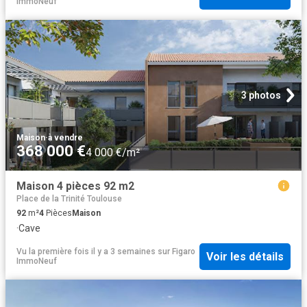
ImmoNeuf
3 photos
Maison
·
à vendre
368 000 €
4 000 €/m²
Maison 4 pièces 92 m2
Place de la Trinité Toulouse
92
m²
4
Pièces
Maison
·
Cave
Vu la première fois il y a 3 semaines
sur
Figaro
Voir les détails
ImmoNeuf