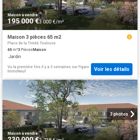
Maison
·
à vendre
195 000 €
3 000 €/m²
Maison 3 pièces 65 m2
Place de la Trinité Toulouse
65
m²
3
Pièces
Maison
·
Jardin
Vu la première fois il y a 3 semaines
sur
Figaro
Voir les détails
ImmoNeuf
3 photos
Maison
·
à vendre
230 000 €