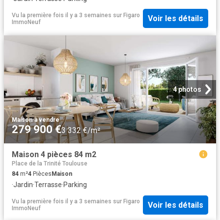
Vu la première fois il y a 3 semaines
sur
Figaro
Voir les détails
ImmoNeuf
4 photos
Maison
·
à vendre
279 900 €
3 332 €/m²
Maison 4 pièces 84 m2
Place de la Trinité Toulouse
84
m²
4
Pièces
Maison
·
Jardin
·
Terrasse
·
Parking
Vu la première fois il y a 3 semaines
sur
Figaro
Voir les détails
ImmoNeuf