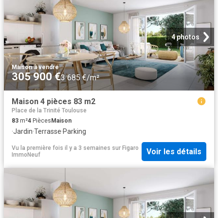
4 photos
Maison
·
à vendre
305 900 €
3 685 €/m²
Maison 4 pièces 83 m2
Place de la Trinité Toulouse
83
m²
4
Pièces
Maison
·
Jardin
·
Terrasse
·
Parking
Vu la première fois il y a 3 semaines
sur
Figaro
Voir les détails
ImmoNeuf