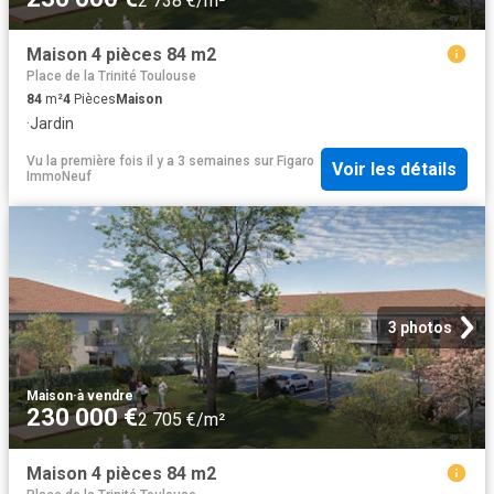
2 738 €/m²
Maison 4 pièces 84 m2
Place de la Trinité Toulouse
84
m²
4
Pièces
Maison
·
Jardin
Vu la première fois il y a 3 semaines
sur
Figaro
Voir les détails
ImmoNeuf
3 photos
Maison
·
à vendre
230 000 €
2 705 €/m²
Maison 4 pièces 84 m2