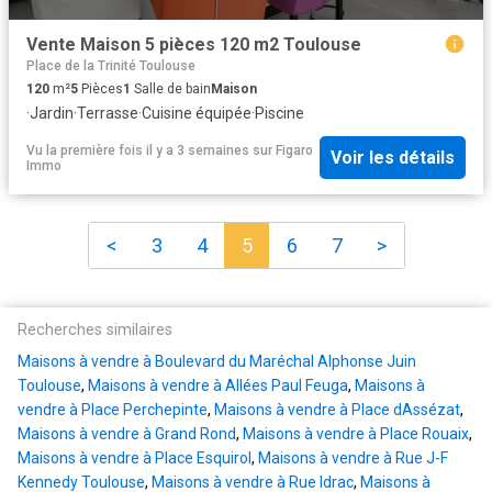
Vente Maison 5 pièces 120 m2 Toulouse
Place de la Trinité Toulouse
120
m²
5
Pièces
1
Salle de bain
Maison
·
Jardin
·
Terrasse
·
Cuisine équipée
·
Piscine
Vu la première fois il y a 3 semaines
sur
Figaro
Voir les détails
Immo
<
3
4
5
6
7
>
Recherches similaires
Maisons à vendre à Boulevard du Maréchal Alphonse Juin
Toulouse
,
Maisons à vendre à Allées Paul Feuga
,
Maisons à
vendre à Place Perchepinte
,
Maisons à vendre à Place dAssézat
,
Maisons à vendre à Grand Rond
,
Maisons à vendre à Place Rouaix
,
Maisons à vendre à Place Esquirol
,
Maisons à vendre à Rue J-F
Kennedy Toulouse
,
Maisons à vendre à Rue Idrac
,
Maisons à