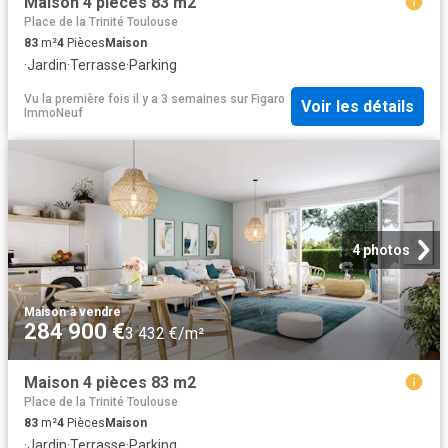
Maison 4 pièces 83 m2
Place de la Trinité Toulouse
83
m²
4
Pièces
Maison
·
Jardin
·
Terrasse
·
Parking
Vu la première fois il y a 3 semaines
sur
Figaro
Voir les détails
ImmoNeuf
4 photos
Maison
·
à vendre
284 900 €
3 432 €/m²
Maison 4 pièces 83 m2
Place de la Trinité Toulouse
83
m²
4
Pièces
Maison
·
Jardin
·
Terrasse
·
Parking