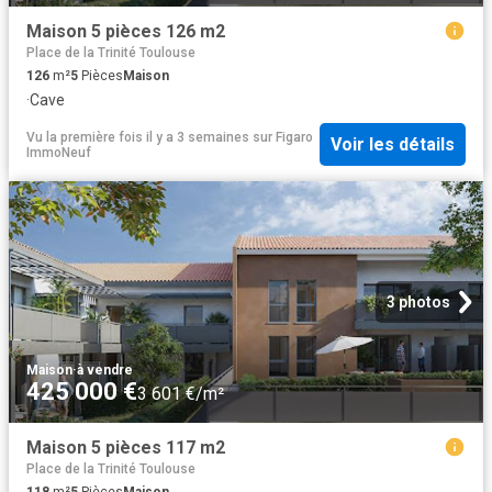
Maison 5 pièces 126 m2
Place de la Trinité Toulouse
126
m²
5
Pièces
Maison
·
Cave
Vu la première fois il y a 3 semaines
sur
Figaro
Voir les détails
ImmoNeuf
3 photos
Maison
·
à vendre
425 000 €
3 601 €/m²
Maison 5 pièces 117 m2
Place de la Trinité Toulouse