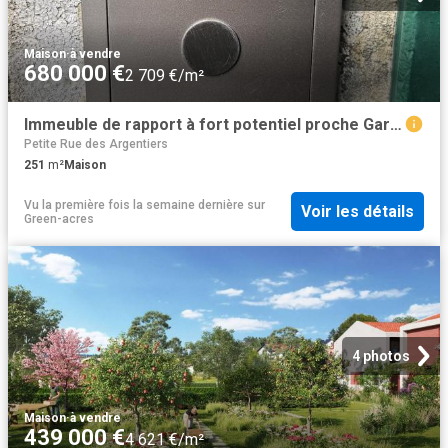
Maison
·
à vendre
680 000 €
2 709 €/m²
Immeuble de rapport à fort potentiel proche Gare St Jean et. 0m² Bordeaux
Petite Rue des Argentiers
251
m²
Maison
Vu la première fois la semaine dernière
sur
Voir les détails
Green-acres
4 photos
Maison
·
à vendre
439 000 €
4 621 €/m²