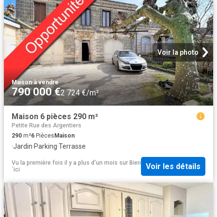
Voir la photo
Maison
·
à vendre
790 000 €
2 724 €/m²
Maison 6 pièces 290 m²
Petite Rue des Argentiers
290
m²
6
Pièces
Maison
·
Jardin
·
Parking
·
Terrasse
Vu la première fois il y a plus d'un mois
sur
Bien
Voir les détails
´ici