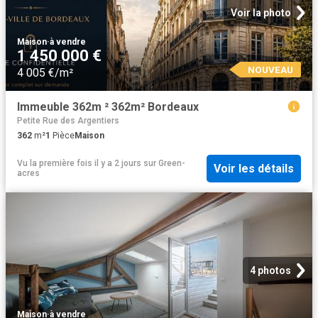
Voir la photo
Maison
·
à vendre
1 450 000 €
NOUVEAU
4 005 €/m²
Immeuble 362m ² 362m² Bordeaux
Petite Rue des Argentiers
362
m²
1
Pièce
Maison
Vu la première fois il y a 2 jours
sur
Green-
Voir les détails
acres
4 photos
Maison
·
à vendre