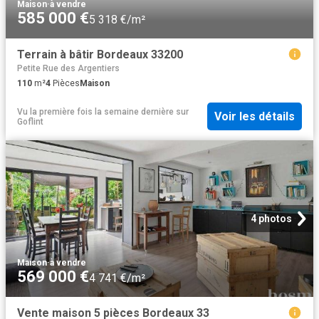
Maison
·
à vendre
585 000 €
5 318 €/m²
Terrain à bâtir Bordeaux 33200
Petite Rue des Argentiers
110
m²
4
Pièces
Maison
Vu la première fois la semaine dernière
sur
Voir les détails
Goflint
4 photos
Maison
·
à vendre
569 000 €
4 741 €/m²
Vente maison 5 pièces Bordeaux 33