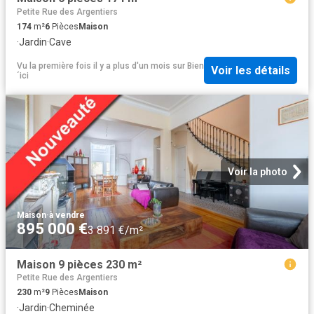
Petite Rue des Argentiers
174
m²
6
Pièces
Maison
·
Jardin
·
Cave
Vu la première fois il y a plus d'un mois
sur
Bien
Voir les détails
´ici
Voir la photo
Maison
·
à vendre
895 000 €
3 891 €/m²
Maison 9 pièces 230 m²
Petite Rue des Argentiers
230
m²
9
Pièces
Maison
·
Jardin
·
Cheminée