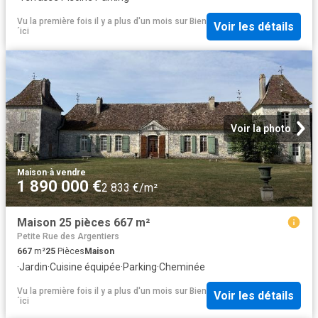
Vu la première fois il y a plus d'un mois
sur
Bien
Voir les détails
´ici
Voir la photo
Maison
·
à vendre
1 890 000 €
2 833 €/m²
Maison 25 pièces 667 m²
Petite Rue des Argentiers
667
m²
25
Pièces
Maison
·
Jardin
·
Cuisine équipée
·
Parking
·
Cheminée
Vu la première fois il y a plus d'un mois
sur
Bien
Voir les détails
´ici