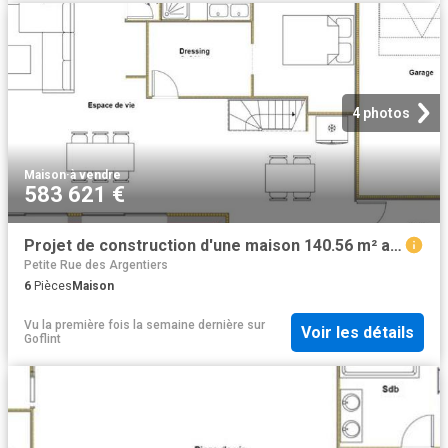
4 photos
Maison
·
à vendre
583 621 €
Projet de construction d'une maison 140.56 m² avec terrain à BORDEAUX 33
Petite Rue des Argentiers
6
Pièces
Maison
Vu la première fois la semaine dernière
sur
Voir les détails
Goflint