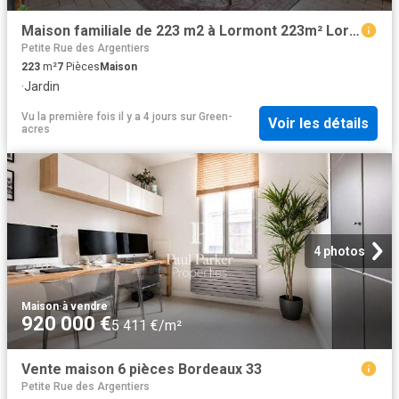
Maison familiale de 223 m2 à Lormont 223m² Lormont
Petite Rue des Argentiers
223
m²
7
Pièces
Maison
·
Jardin
Vu la première fois il y a 4 jours
sur
Green-
Voir les détails
acres
4 photos
Maison
·
à vendre
920 000 €
5 411 €/m²
Vente maison 6 pièces Bordeaux 33
Petite Rue des Argentiers