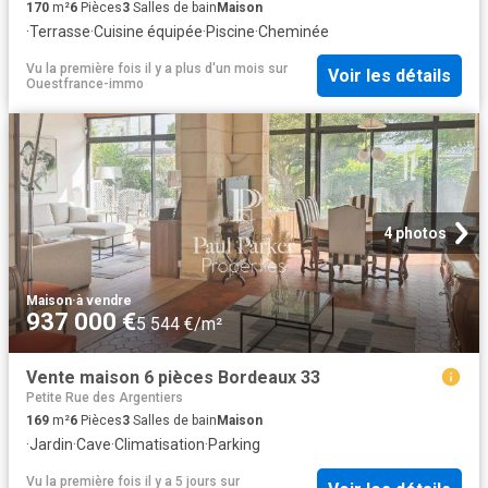
170
m²
6
Pièces
3
Salles de bain
Maison
·
Terrasse
·
Cuisine équipée
·
Piscine
·
Cheminée
Vu la première fois il y a plus d'un mois
sur
Voir les détails
Ouestfrance-immo
4 photos
Maison
·
à vendre
937 000 €
5 544 €/m²
Vente maison 6 pièces Bordeaux 33
Petite Rue des Argentiers
169
m²
6
Pièces
3
Salles de bain
Maison
·
Jardin
·
Cave
·
Climatisation
·
Parking
Vu la première fois il y a 5 jours
sur