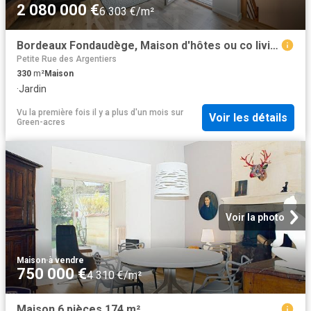
2 080 000 €
6 303 €/m²
Bordeaux Fondaudège, Maison d'hôtes ou co living haut de gam. 330m² Bordeaux
Petite Rue des Argentiers
330
m²
Maison
·
Jardin
Vu la première fois il y a plus d'un mois
sur
Voir les détails
Green-acres
Voir la photo
Maison
·
à vendre
750 000 €
4 310 €/m²
Maison 6 pièces 174 m²