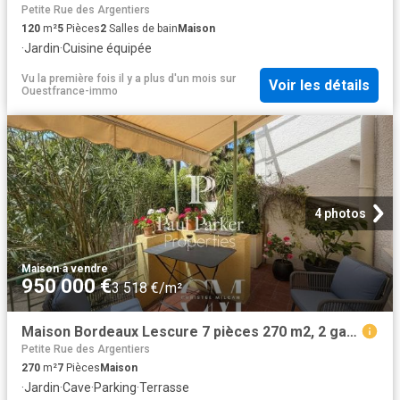
Petite Rue des Argentiers
120
m²
5
Pièces
2
Salles de bain
Maison
·
Jardin
·
Cuisine équipée
Vu la première fois il y a plus d'un mois
sur
Voir les détails
Ouestfrance-immo
4 photos
Maison
·
à vendre
950 000 €
3 518 €/m²
Maison Bordeaux Lescure 7 pièces 270 m2, 2 garages, jardin 270m² Bordeaux
Petite Rue des Argentiers
270
m²
7
Pièces
Maison
·
Jardin
·
Cave
·
Parking
·
Terrasse