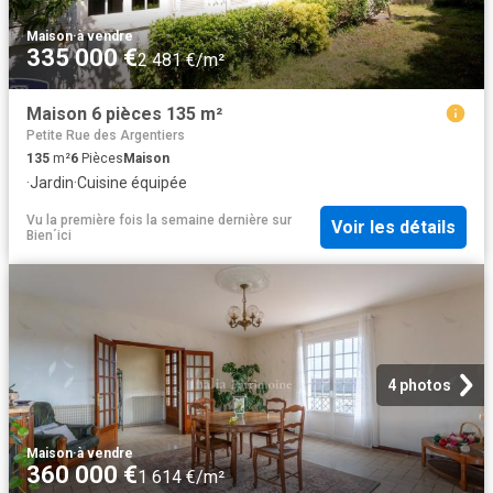
Maison
·
à vendre
335 000 €
2 481 €/m²
Maison 6 pièces 135 m²
Petite Rue des Argentiers
135
m²
6
Pièces
Maison
·
Jardin
·
Cuisine équipée
Vu la première fois la semaine dernière
sur
Voir les détails
Bien´ici
4 photos
Maison
·
à vendre
360 000 €
1 614 €/m²