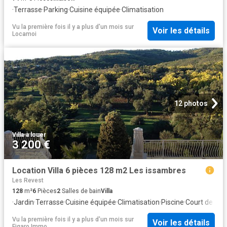
·
Terrasse
·
Parking
·
Cuisine équipée
·
Climatisation
Vu la première fois il y a plus d'un mois
sur
Voir les détails
Locamoi
12 photos
Villa
·
à louer
3 200 €
Location Villa 6 pièces 128 m2 Les issambres
Les Revest
128
m²
6
Pièces
2
Salles de bain
Villa
·
Jardin
·
Terrasse
·
Cuisine équipée
·
Climatisation
·
Piscine
·
Court de ten
Vu la première fois il y a plus d'un mois
sur
Voir les détails
Figaro Immo