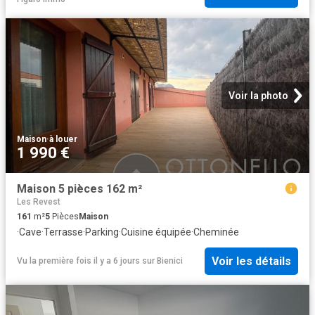
Voir la photo
Maison
·
à louer
1 990 €
Maison 5 pièces 162 m²
Les Revest
161
m²
5
Pièces
Maison
·
Cave
·
Terrasse
·
Parking
·
Cuisine équipée
·
Cheminée
Voir les détails
Vu la première fois il y a 6 jours
sur
Bienici