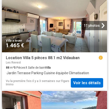
11 photos
Villa
·
à louer
1 465 €
Location Villa 5 pièces 88.1 m2 Vidauban
Les Revest
88
m²
5
Pièces
1
Salle de bain
Villa
·
Jardin
·
Terrasse
·
Parking
·
Cuisine équipée
·
Climatisation
Vu la première fois il y a 3 semaines
sur
Figaro
Voir les détails
Immo