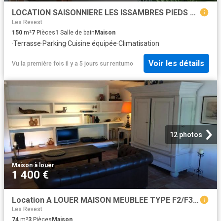
LOCATION SAISONNIERE LES ISSAMBRES PIEDS DANS L'EAU
Les Revest
150
m²
7
Pièces
1
Salle de bain
Maison
·
Terrasse
·
Parking
·
Cuisine équipée
·
Climatisation
Voir les détails
Vu la première fois il y a 5 jours
sur
rentumo
12 photos
Maison
·
à louer
1 400 €
Location A LOUER MAISON MEUBLEE TYPE F2/F3 SUR GRIMAUD | Les 3 Agences
Les Revest
74
m²
3
Pièces
Maison