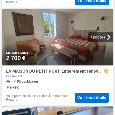
Voir les détails
Rentola
4 photos
Maison
·
à louer
2 700 €
LA MAISON DU PETIT PORT. Entièrement rénovée en 2025. A 8mn de St Tropez !
Les Revest
90
m²
4
Pièces
Maison
·
Parking
Vu la première fois il y a plus d'un mois
sur
Voir les détails
Rentola