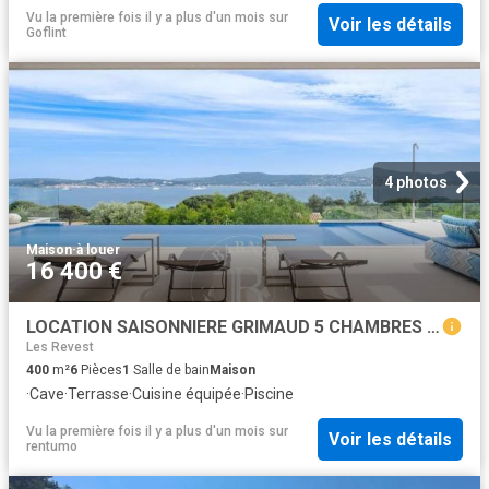
Vu la première fois il y a plus d'un mois
sur
Voir les détails
Goflint
4 photos
Maison
·
à louer
16 400 €
LOCATION SAISONNIERE GRIMAUD 5 CHAMBRES PISCINE A DEBORDEMENT
Les Revest
400
m²
6
Pièces
1
Salle de bain
Maison
·
Cave
·
Terrasse
·
Cuisine équipée
·
Piscine
Vu la première fois il y a plus d'un mois
sur
Voir les détails
rentumo