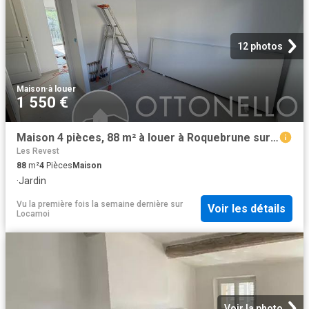
12 photos
Maison
·
à louer
1 550 €
Maison 4 pièces, 88 m² à louer à Roquebrune sur Argens 83520
Les Revest
88
m²
4
Pièces
Maison
·
Jardin
Vu la première fois la semaine dernière
sur
Voir les détails
Locamoi
Voir la photo