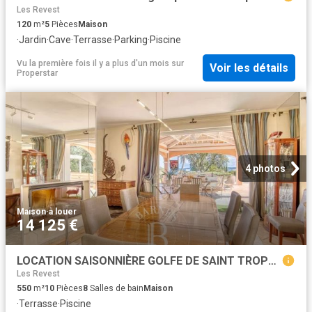
Les Revest
120
m²
5
Pièces
Maison
·
Jardin
·
Cave
·
Terrasse
·
Parking
·
Piscine
Vu la première fois il y a plus d'un mois
sur
Voir les détails
Properstar
4 photos
Maison
·
à louer
14 125 €
LOCATION SAISONNIÈRE GOLFE DE SAINT TROPEZ/GRIMAUD VILLA 8 CHAMBRES VUE MER PISCINE
Les Revest
550
m²
10
Pièces
8
Salles de bain
Maison
·
Terrasse
·
Piscine