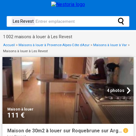
1 002 maisons à louer à Les Revest
Accueil
>
Maisons à louer à Provence-Alpes-Côte dAzur
>
Maisons à louer à Var
>
Maisons à louer à Les Revest
4 photos
Maison
·
à louer
111 €
Maison de 30m2 à louer sur Roquebrune sur Argens