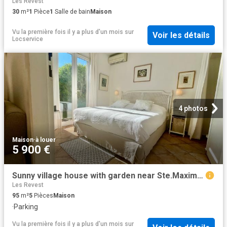
Les Revest
30
m²
1
Pièce
1
Salle de bain
Maison
Vu la première fois il y a plus d'un mois
sur
Voir les détails
Locservice
4 photos
Maison
·
à louer
5 900 €
Sunny village house with garden near Ste.Maxime near beaches
Les Revest
95
m²
5
Pièces
Maison
·
Parking
Vu la première fois il y a plus d'un mois
sur