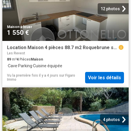
12 photos
Maison
·
à louer
1 550 €
Location Maison 4 pièces 88.7 m2 Roquebrune sur Argens
Les Revest
89
m²
4
Pièces
Maison
·
Cave
·
Parking
·
Cuisine équipée
Vu la première fois il y a 4 jours
sur
Figaro
Voir les détails
Immo
4 photos