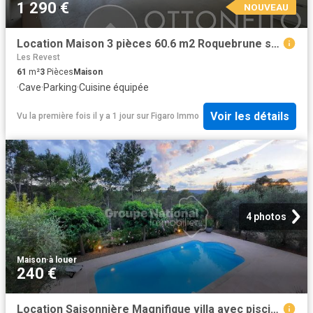
1 290 €
NOUVEAU
Location Maison 3 pièces 60.6 m2 Roquebrune sur Argens
Les Revest
61
m²
3
Pièces
Maison
·
Cave
·
Parking
·
Cuisine équipée
Voir les détails
Vu la première fois il y a 1 jour
sur
Figaro Immo
4 photos
Maison
·
à louer
240 €
Location Saisonnière Magnifique villa avec piscine privée au calme 6 personnes