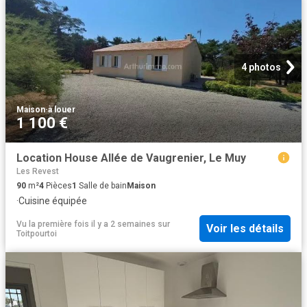
4 photos
Maison
·
à louer
1 100 €
Location House Allée de Vaugrenier, Le Muy
Les Revest
90
m²
4
Pièces
1
Salle de bain
Maison
·
Cuisine équipée
Vu la première fois il y a 2 semaines
sur
Voir les détails
Toitpourtoi