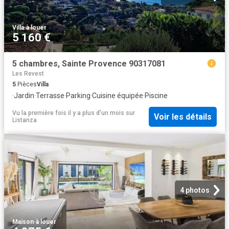
Villa
·
à louer
5 160 €
5 chambres, Sainte Provence 90317081
Les Revest
5
Pièces
Villa
·
Jardin
·
Terrasse
·
Parking
·
Cuisine équipée
·
Piscine
Vu la première fois il y a plus d'un mois
sur
Voir les détails
Listanza
4 photos
Maison
·
à louer