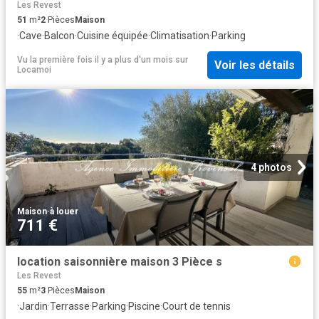
Les Revest
51
m²
2
Pièces
Maison
·
Cave
·
Balcon
·
Cuisine équipée
·
Climatisation
·
Parking
Vu la première fois il y a plus d'un mois
sur
Voir les détails
Locamoi
4 photos
Maison
·
à louer
711 €
location saisonnière maison 3 Pièce s
Les Revest
55
m²
3
Pièces
Maison
·
Jardin
·
Terrasse
·
Parking
·
Piscine
·
Court de tennis