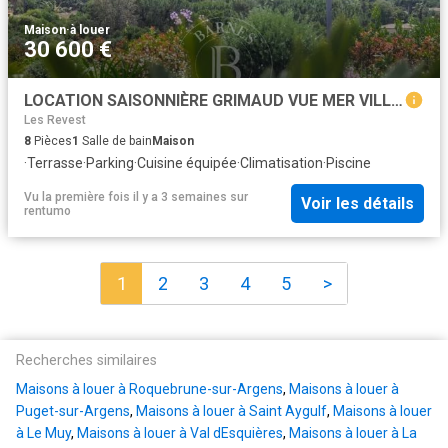
Maison
·
à louer
30 600 €
LOCATION SAISONNIÈRE GRIMAUD VUE MER VILLA NEUVE 7 CHAMBRES JACUZZI PISCINE
Les Revest
8
Pièces
1
Salle de bain
Maison
·
Terrasse
·
Parking
·
Cuisine équipée
·
Climatisation
·
Piscine
Vu la première fois il y a 3 semaines
sur
Voir les détails
rentumo
1
2
3
4
5
>
Recherches similaires
Maisons à louer à Roquebrune-sur-Argens
,
Maisons à louer à
Puget-sur-Argens
,
Maisons à louer à Saint Aygulf
,
Maisons à louer
à Le Muy
,
Maisons à louer à Val dEsquières
,
Maisons à louer à La