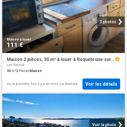
3 photos
Maison
·
à louer
111 €
Maison 2 pièces, 30 m² à louer à Roquebrune sur Argens 83380
Les Revest
30
m²
2
Pièces
Maison
Voir les détails
Vu la première fois il y a un mois
sur
Rentola
Voir la photo