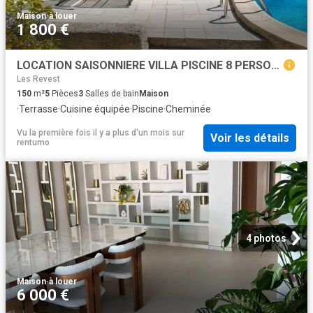
Maison
·
à louer
1 800 €
LOCATION SAISONNIERE VILLA PISCINE 8 PERSONNES PROCHE PLAGE ET CENTRE VILLE STE MAXIME
Les Revest
150
m²
5
Pièces
3
Salles de bain
Maison
·
Terrasse
·
Cuisine équipée
·
Piscine
·
Cheminée
Vu la première fois il y a plus d'un mois
sur
Voir les détails
rentumo
4 photos
Maison
·
à louer
6 000 €