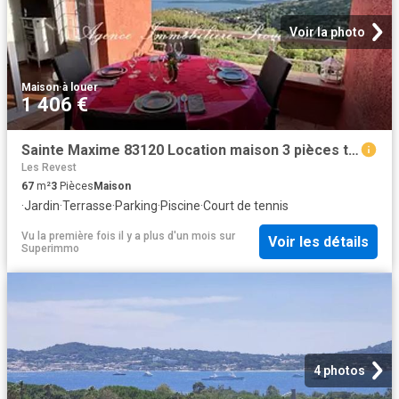
Voir la photo
Maison
·
à louer
1 406 €
Sainte Maxime 83120 Location maison 3 pièces t3 parking
Les Revest
67
m²
3
Pièces
Maison
·
Jardin
·
Terrasse
·
Parking
·
Piscine
·
Court de tennis
Vu la première fois il y a plus d'un mois
sur
Voir les détails
Superimmo
4 photos