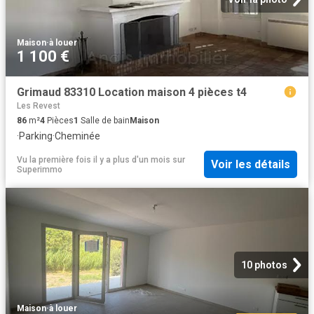
Maison
·
à louer
1 100 €
Grimaud 83310 Location maison 4 pièces t4
Les Revest
86
m²
4
Pièces
1
Salle de bain
Maison
·
Parking
·
Cheminée
Vu la première fois il y a plus d'un mois
sur
Voir les détails
Superimmo
10 photos
Maison
·
à louer