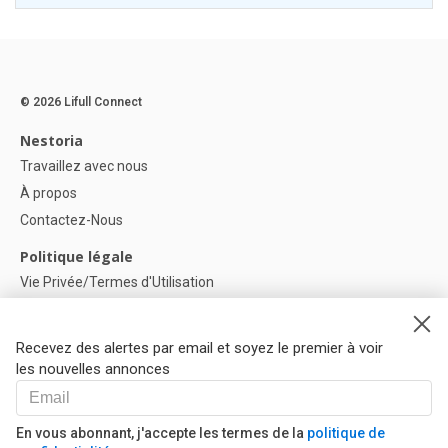
© 2026 Lifull Connect
Nestoria
Travaillez avec nous
À propos
Contactez-Nous
Politique légale
Vie Privée/Termes d'Utilisation
Politique de confidentialité
Politique de Cookies
Recevez des alertes par email et soyez le premier à voir
Paramètres des cookies
les nouvelles annonces
Aide
FAQ
En vous abonnant, j'accepte les termes de la
politique de