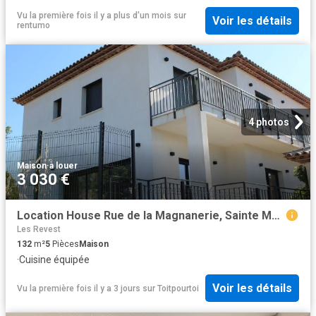
Vu la première fois il y a plus d'un mois
sur
Voir les détails
rentumo
4 photos
Maison
·
à louer
3 030 €
Location House Rue de la Magnanerie, Sainte Maxime
Les Revest
132
m²
5
Pièces
Maison
·
Cuisine équipée
Voir les détails
Vu la première fois il y a 3 jours
sur
Toitpourtoi