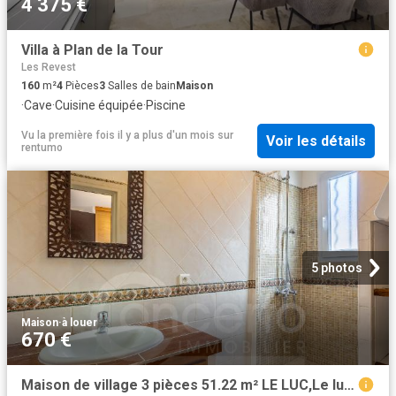
4 375 €
Villa à Plan de la Tour
Les Revest
160
m²
4
Pièces
3
Salles de bain
Maison
·
Cave
·
Cuisine équipée
·
Piscine
Vu la première fois il y a plus d'un mois
sur
Voir les détails
rentumo
5 photos
Maison
·
à louer
670 €
Maison de village 3 pièces 51.22 m² LE LUC,Le luc 83340