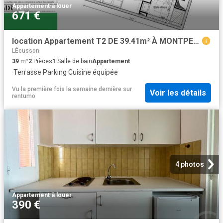
Appartement
·
à louer
671 €
location Appartement T2 DE 39.41m² À MONTPELLIER
LÉcusson
39
m²
2
Pièces
1
Salle de bain
Appartement
·
Terrasse
·
Parking
·
Cuisine équipée
Vu la première fois la semaine dernière
sur
Voir les détails
rentumo
4 photos
Appartement
·
à louer
390 €