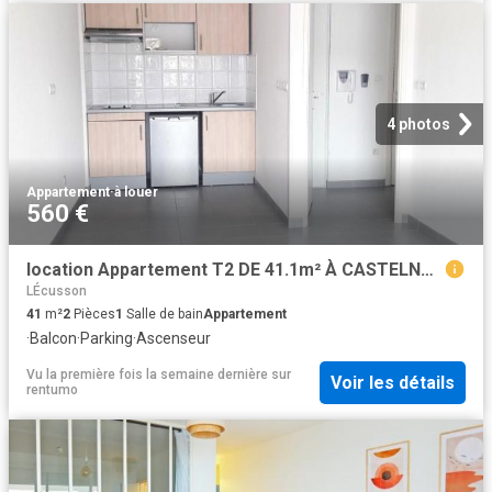
4 photos
Appartement
·
à louer
560 €
location Appartement T2 DE 41.1m² À CASTELNAU LE LEZ
LÉcusson
41
m²
2
Pièces
1
Salle de bain
Appartement
·
Balcon
·
Parking
·
Ascenseur
Vu la première fois la semaine dernière
sur
Voir les détails
rentumo