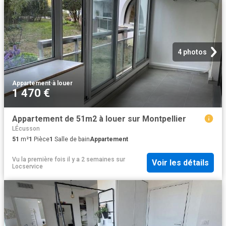
4 photos
Appartement
·
à louer
1 470 €
Appartement de 51m2 à louer sur Montpellier
LÉcusson
51
m²
1
Pièce
1
Salle de bain
Appartement
Vu la première fois il y a 2 semaines
sur
Voir les détails
Locservice