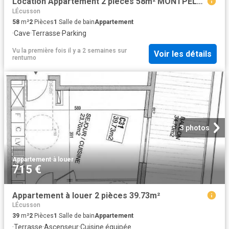
Location Appartement 2 pièces 58m² MONTPELLIER 34080
LÉcusson
58
m²
2
Pièces
1
Salle de bain
Appartement
·
Cave
·
Terrasse
·
Parking
Vu la première fois il y a 2 semaines
sur
Voir les détails
rentumo
3 photos
Appartement
·
à louer
715 €
Appartement à louer 2 pièces 39.73m²
LÉcusson
39
m²
2
Pièces
1
Salle de bain
Appartement
·
Terrasse
·
Ascenseur
·
Cuisine équipée