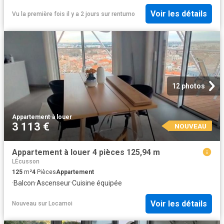
Voir les détails
Vu la première fois il y a 2 jours
sur
rentumo
12 photos
Appartement
·
à louer
3 113 €
NOUVEAU
Appartement à louer 4 pièces 125,94 m
LÉcusson
125
m²
4
Pièces
Appartement
·
Balcon
·
Ascenseur
·
Cuisine équipée
Voir les détails
Nouveau
sur
Locamoi