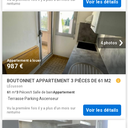
Voir les détails
rentumo
4 photos
Appartement
·
à louer
987 €
BOUTONNET APPARTEMENT 3 PIÈCES DE 61 M2
LÉcusson
61
m²
3
Pièces
1
Salle de bain
Appartement
·
Terrasse
·
Parking
·
Ascenseur
Vu la première fois il y a plus d'un mois
sur
Voir les détails
rentumo