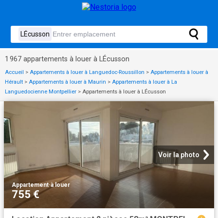
1 967 appartements à louer à LÉcusson
Accueil
>
Appartements à louer à Languedoc-Roussillon
>
Appartements à louer à
Hérault
>
Appartements à louer à Maurin
>
Appartements à louer à La
Languedocienne Montpellier
>
Appartements à louer à LÉcusson
Voir la photo
Appartement
·
à louer
755 €