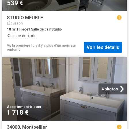
539 €
STUDIO MEUBLE
LÉcusson
18
m²
1
Pièce
1
Salle de bain
Studio
·
Cuisine équipée
Vu la première fois il y a plus d'un mois
sur
Voir les détails
rentumo
4 photos
Appartement
·
à louer
1 718 €
34000, Montpellier