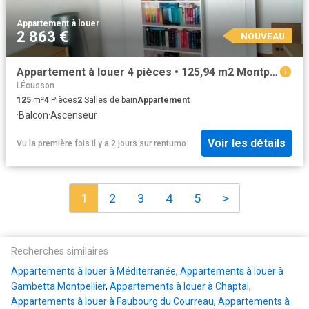
Appartement
·
à louer
2 863 €
NOUVEAU
Appartement à louer 4 pièces • 125,94 m2 Montpellier
LÉcusson
125
m²
4
Pièces
2
Salles de bain
Appartement
·
Balcon
·
Ascenseur
Voir les détails
Vu la première fois il y a 2 jours
sur
rentumo
1
2
3
4
5
>
Recherches similaires
Appartements à louer à Méditerranée
,
Appartements à louer à
Gambetta Montpellier
,
Appartements à louer à Chaptal
,
Appartements à louer à Faubourg du Courreau
,
Appartements à