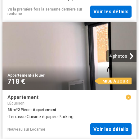
Vu la première fois la semaine dernière
sur
Voir les détails
rentumo
4 photos
Appartement
·
à louer
718 €
MISE À JOUR
Appartement
LÉcusson
38
m²
2
Pièces
Appartement
·
Terrasse
·
Cuisine équipée
·
Parking
Voir les détails
Nouveau
sur
Locamoi