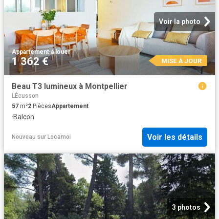
Voir la photo
Appartement
·
à louer
1 362 €
MISE À JOUR
Beau T3 lumineux à Montpellier
LÉcusson
57
m²
2
Pièces
Appartement
·
Balcon
Voir les détails
Nouveau
sur
Locamoi
3 photos