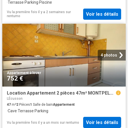
·
Terrasse
·
Parking
·
Piscine
Vu la première fois il y a 2 semaines
sur
Voir les détails
rentumo
4 photos
Appartement
·
à louer
752 €
Location Appartement 2 pièces 47m² MONTPELLIER 34070
LÉcusson
47
m²
2
Pièces
1
Salle de bain
Appartement
·
Cave
·
Terrasse
·
Parking
Voir les détails
Vu la première fois il y a un mois
sur
rentumo