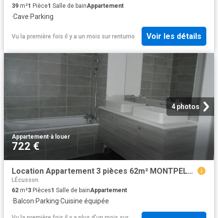
39
m²
1
Pièce
1
Salle de bain
Appartement
·
Cave
·
Parking
Voir les détails
Vu la première fois il y a un mois
sur
rentumo
4 photos
Appartement
·
à louer
722 €
Location Appartement 3 pièces 62m² MONTPELLIER 34080
LÉcusson
62
m²
3
Pièces
1
Salle de bain
Appartement
·
Balcon
·
Parking
·
Cuisine équipée
Vu la première fois il y a plus d'un mois
sur