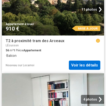
11 photos
Appartement
·
à louer
910 €
MISE À JOUR
T2 à proximité tram des Arceaux
LÉcusson
56
m²
1
Pièce
Appartement
·
Balcon
Voir les détails
Nouveau
sur
Locamoi
4 photos