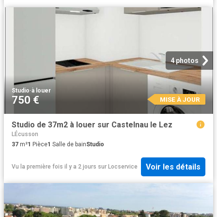
4 photos
Studio
·
à louer
750 €
MISE À JOUR
Studio de 37m2 à louer sur Castelnau le Lez
LÉcusson
37
m²
1
Pièce
1
Salle de bain
Studio
Voir les détails
Vu la première fois il y a 2 jours
sur
Locservice