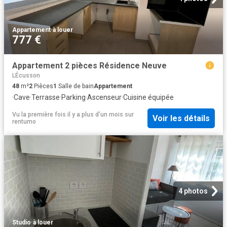
Appartement
·
à louer
777 €
Appartement 2 pièces Résidence Neuve
LÉcusson
48
m²
2
Pièces
1
Salle de bain
Appartement
·
Cave
·
Terrasse
·
Parking
·
Ascenseur
·
Cuisine équipée
Vu la première fois il y a plus d'un mois
sur
Voir les détails
rentumo
4 photos
Studio
·
à louer