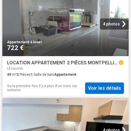
4 photos
Appartement
·
à louer
722 €
LOCATION APPARTEMENT 2 PIÈCES MONTPELLIER BOUTONNET RÉSIDENCE SÉNIORS
LÉcusson
49
m²
2
Pièces
1
Salle de bain
Appartement
Vu la première fois il y a plus d'un mois
sur
Voir les détails
rentumo
4 photos