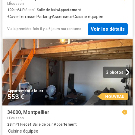
LÉcusson
109
m²
4
Pièces
1
Salle de bain
Appartement
·
Cave
·
Terrasse
·
Parking
·
Ascenseur
·
Cuisine équipée
Voir les détails
Vu la première fois il y a 6 jours
sur
rentumo
3 photos
Appartement
·
à louer
553 €
NOUVEAU
34000, Montpellier
LÉcusson
28
m²
1
Pièce
1
Salle de bain
Appartement
·
Cuisine équipée