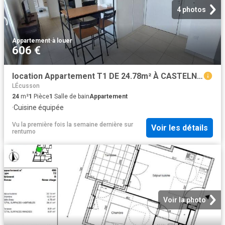
4 photos
Appartement
·
à louer
606 €
location Appartement T1 DE 24.78m² À CASTELNAU LE LEZ
LÉcusson
24
m²
1
Pièce
1
Salle de bain
Appartement
·
Cuisine équipée
Vu la première fois la semaine dernière
sur
Voir les détails
rentumo
Voir la photo