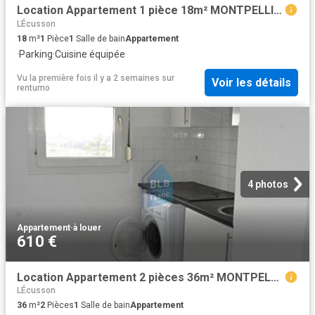
Location Appartement 1 pièce 18m² MONTPELLIER 34090
LÉcusson
18
m²
1
Pièce
1
Salle de bain
Appartement
·
Parking
·
Cuisine équipée
Vu la première fois il y a 2 semaines
sur
Voir les détails
rentumo
4 photos
Appartement
·
à louer
610 €
Location Appartement 2 pièces 36m² MONTPELLIER 34090
LÉcusson
36
m²
2
Pièces
1
Salle de bain
Appartement