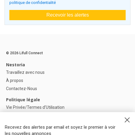
politique de confidentialité
Recevoir les alertes
© 2026 Lifull Connect
Nestoria
Travaillez avec nous
À propos
Contactez-Nous
Politique légale
Vie Privée/Termes d'Utilisation
Politique de confidentialité
Politique de Cookies
Recevez des alertes par email et soyez le premier à voir
Paramètres des cookies
les nouvelles annonces