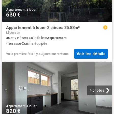
Appartement
·
à louer
630 €
Appartement à louer 2 pièces 35.88m²
LÉcusson
35
m²
2
Pièces
1
Salle de bain
Appartement
·
Terrasse
·
Cuisine équipée
Voir les détails
Vu la première fois il y a 3 jours
sur
rentumo
4 photos
Appartement
·
à louer
820 €