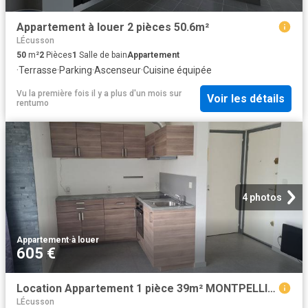
Appartement à louer 2 pièces 50.6m²
LÉcusson
50
m²
2
Pièces
1
Salle de bain
Appartement
·
Terrasse
·
Parking
·
Ascenseur
·
Cuisine équipée
Vu la première fois il y a plus d'un mois
sur
Voir les détails
rentumo
4 photos
Appartement
·
à louer
605 €
Location Appartement 1 pièce 39m² MONTPELLIER 34000
LÉcusson