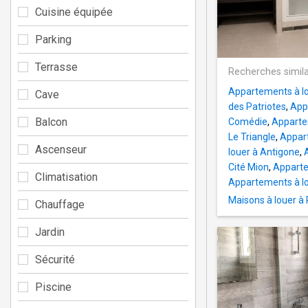
Cuisine équipée
Parking
Terrasse
Recherches simila
Appartements à lo
Cave
des Patriotes
,
App
Balcon
Comédie
,
Apparte
Le Triangle
,
Appart
Ascenseur
louer à Antigone
,
Cité Mion
,
Apparte
Climatisation
Appartements à l
Maisons à louer à 
Chauffage
Jardin
Sécurité
Piscine