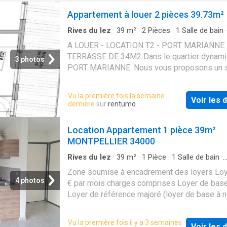
Appartement à louer 2 pièces 39.73m²
Rives du lez
·
39
m²
·
2
Pièces
·
1
Salle de bain
·
Appartement
·
Terrasse
·
Ascenseur
·
Cuisine 
A LOUER - LOCATION T2 - PORT MARIANNE 
TERRASSE DE 34M2 Dans le quartier dynami
3 photos
PORT MARIANNE. Nous vous proposons un 
appartement de type T2, idéalement situé da
résidence récente. Cet appartement offre un
Vu la première fois la semaine
Voir les d
surface habitable de 39m², comprenant un sa
dernière
sur
rentumo
cuisine aménagée, une chambre confortable,
salle de douche moderne et un agréable une
Location Appartement 1 pièce 39m²
terrasse pour profiter des beaux jours. La ré
MONTPELLIER 34000
dispose d'un ascenseur pour un accès facile 
appartement. N'hésitez pas à venir visiter ce
Rives du lez
·
39
m²
·
1
Pièce
·
1
Salle de bain
·
Appartement
·
Cave
·
Parking
charmant appartement situé au 3ème étage. 
Zone soumise à encadrement des loyers Loy
cadre de vie agréable et pratique vous attend
4 photos
€ par mois charges comprises Loyer de base
Montpellier. Contactez-nous dès maintenant 
Loyer de référence majoré (loyer de base à 
plus d'informations et pour organiser une visi
dépasser): 838 € - 50 € par mois de provisio
bien est soumis au statut de la copropriété. 
charges - régularisation annuelle Dépôt de ga
Vu la première fois il y a 3 semaines
de 834,32 euros par mois charges comprise
Voir les d