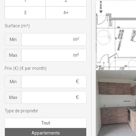
1
2
3
4+
Surface (m²)
Min
Max
Prix (€) (€ per month)
Min
Max
Type de propriété
Tout
Appartements