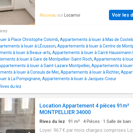
le très recherché quartier de Port Marianne.
L'appartement se compose d'une agréable p
Voir les d
Nouveau
sur
Locamoi
vie lumineuse avec une cuisine ouverte enti
équipée, offrant un espace de vie convivial e
fonctionnel. La pièce s'ouvre sur une grande
ires
terrasse, idéale pour profiter des beaux jours
uer à Place Christophe Colomb
,
Appartements à louer à Mas de Costeb
aménager un véritable espace extérieur. La pa
artements à louer à LÉcusson
,
Appartements à louer à Centre de Montp
nuit comprend une spacieuse chambre, une s
ments à louer à Beaux-arts
,
Appartements à louer à Carré Haussmann M
d'eau moderne avec douche et sèche-serviet
ements à louer à Gare de Montpellier-Saint-Roch
,
Appartements à louer
ainsi qu'un WC indépendant. DISPONIBLE
Appartements à louer à Saint-Lazare Montpellier
,
Appartements à louer
IMMEDIATEMENT
ments à louer à Consuls de Mer
,
Appartements à louer à Richter
,
Appart
ouer à La Pompignane
,
Appartements à louer à Jacques-Coeur
Rives du lez
Location Appartement 4 pièces 91m²
MONTPELLIER 34000
Rives du lez
·
91
m²
·
4
Pièces
·
1
Salle de bain
·
Appartement
·
Cave
·
Terrasse
·
Cuisine équipé
Loyer: 967 € par mois charges comprises Lo
Parking