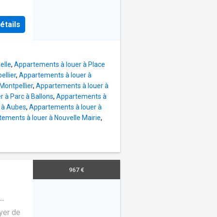
ièce de
étails
èrement
t
 et
elle
,
Appartements à louer à Place
rtie
ellier
,
Appartements à louer à
alle
ontpellier
,
Appartements à louer à
tes,
 à Parc à Ballons
,
Appartements à
 à Aubes
,
Appartements à louer à
ements à louer à Nouvelle Mairie
,
967 €
e
·
yer de