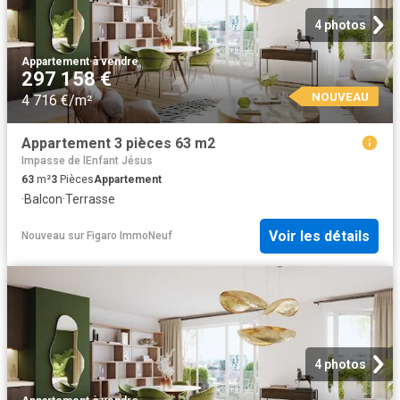
4 photos
Appartement
·
à vendre
297 158 €
NOUVEAU
4 716 €/m²
Appartement 3 pièces 63 m2
Impasse de lEnfant Jésus
63
m²
3
Pièces
Appartement
·
Balcon
·
Terrasse
Voir les détails
Nouveau
sur
Figaro ImmoNeuf
4 photos