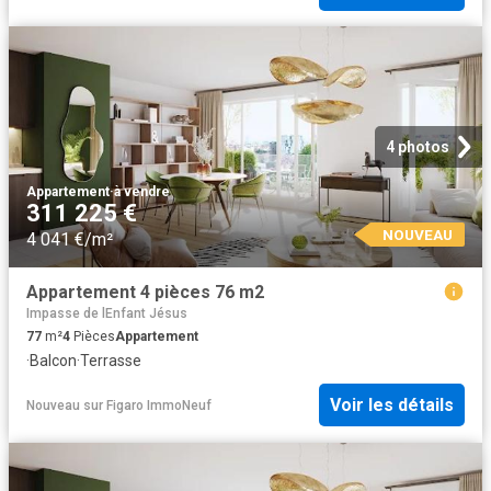
4 photos
Appartement
·
à vendre
311 225 €
NOUVEAU
4 041 €/m²
Appartement 4 pièces 76 m2
Impasse de lEnfant Jésus
77
m²
4
Pièces
Appartement
·
Balcon
·
Terrasse
Voir les détails
Nouveau
sur
Figaro ImmoNeuf