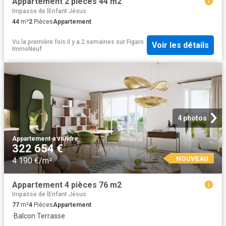
Appartement 2 pièces 44 m2
Impasse de lEnfant Jésus
44
m²
2
Pièces
Appartement
Vu la première fois il y a 2 semaines
sur
Figaro
Voir les détails
ImmoNeuf
4 photos
Appartement
·
à vendre
322 654 €
NOUVEAU
4 190 €/m²
Appartement 4 pièces 76 m2
Impasse de lEnfant Jésus
77
m²
4
Pièces
Appartement
·
Balcon
·
Terrasse