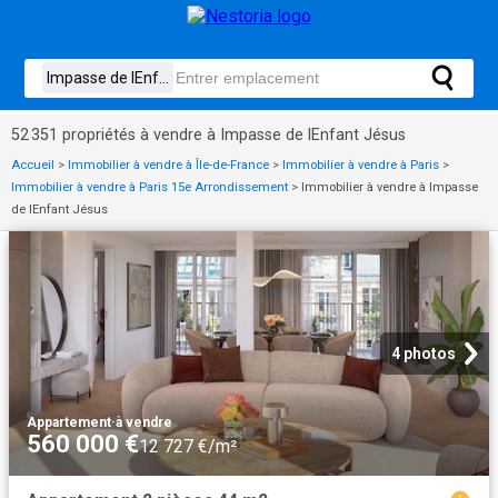
52 351 propriétés à vendre à Impasse de lEnfant Jésus
Accueil
>
Immobilier à vendre à Île-de-France
>
Immobilier à vendre à Paris
>
Immobilier à vendre à Paris 15e Arrondissement
>
Immobilier à vendre à Impasse
de lEnfant Jésus
4 photos
Appartement
·
à vendre
560 000 €
12 727 €/m²