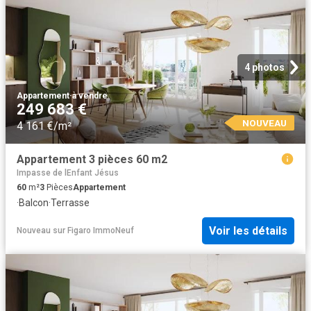
4 photos
Appartement
·
à vendre
249 683 €
NOUVEAU
4 161 €/m²
Appartement 3 pièces 60 m2
Impasse de lEnfant Jésus
60
m²
3
Pièces
Appartement
·
Balcon
·
Terrasse
Voir les détails
Nouveau
sur
Figaro ImmoNeuf