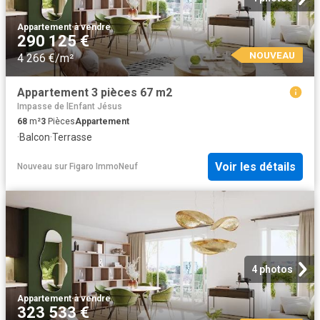
Appartement
·
à vendre
290 125 €
NOUVEAU
4 266 €/m²
Appartement 3 pièces 67 m2
Impasse de lEnfant Jésus
68
m²
3
Pièces
Appartement
·
Balcon
·
Terrasse
Voir les détails
Nouveau
sur
Figaro ImmoNeuf
4 photos
Appartement
·
à vendre
323 533 €