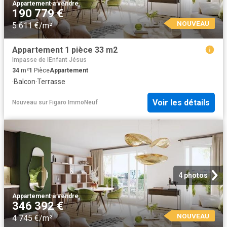
Appartement
·
à vendre
190 779 €
NOUVEAU
5 611 €/m²
Appartement 1 pièce 33 m2
Impasse de lEnfant Jésus
34
m²
1
Pièce
Appartement
·
Balcon
·
Terrasse
Voir les détails
Nouveau
sur
Figaro ImmoNeuf
4 photos
Appartement
·
à vendre
346 392 €
NOUVEAU
4 745 €/m²