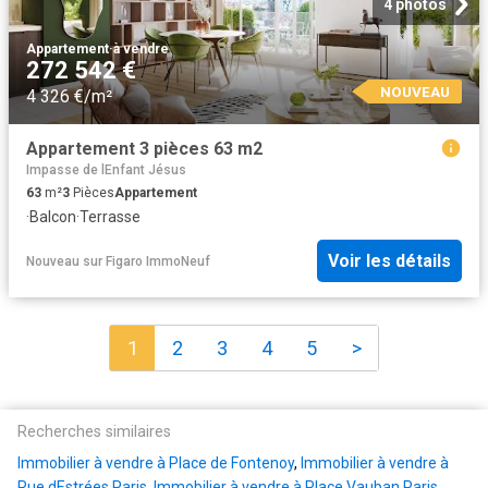
4 photos
Appartement
·
à vendre
272 542 €
NOUVEAU
4 326 €/m²
Appartement 3 pièces 63 m2
Impasse de lEnfant Jésus
63
m²
3
Pièces
Appartement
·
Balcon
·
Terrasse
Voir les détails
Nouveau
sur
Figaro ImmoNeuf
1
2
3
4
5
>
Recherches similaires
Immobilier à vendre à Place de Fontenoy
,
Immobilier à vendre à
Rue dEstrées Paris
,
Immobilier à vendre à Place Vauban Paris
,