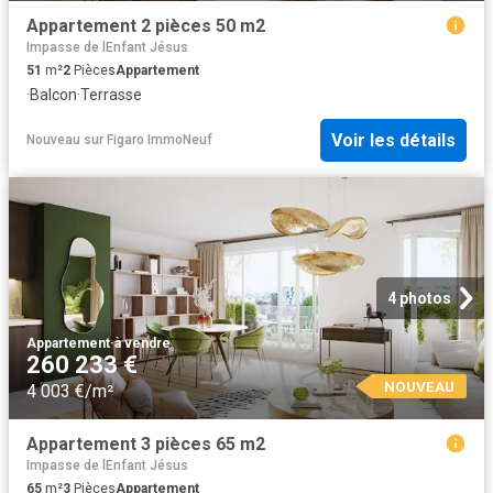
Appartement 2 pièces 50 m2
Impasse de lEnfant Jésus
51
m²
2
Pièces
Appartement
·
Balcon
·
Terrasse
Voir les détails
Nouveau
sur
Figaro ImmoNeuf
4 photos
Appartement
·
à vendre
260 233 €
NOUVEAU
4 003 €/m²
Appartement 3 pièces 65 m2
Impasse de lEnfant Jésus
65
m²
3
Pièces
Appartement