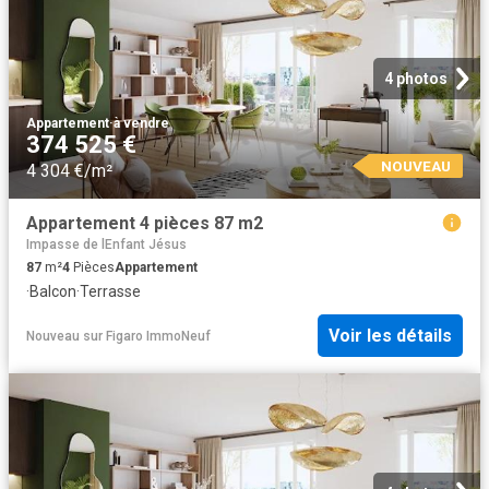
4 photos
Appartement
·
à vendre
374 525 €
NOUVEAU
4 304 €/m²
Appartement 4 pièces 87 m2
Impasse de lEnfant Jésus
87
m²
4
Pièces
Appartement
·
Balcon
·
Terrasse
Voir les détails
Nouveau
sur
Figaro ImmoNeuf