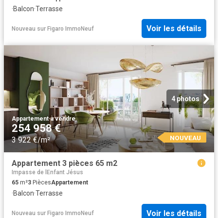
·
Balcon
·
Terrasse
Voir les détails
Nouveau
sur
Figaro ImmoNeuf
4 photos
Appartement
·
à vendre
254 958 €
NOUVEAU
3 922 €/m²
Appartement 3 pièces 65 m2
Impasse de lEnfant Jésus
65
m²
3
Pièces
Appartement
·
Balcon
·
Terrasse
Voir les détails
Nouveau
sur
Figaro ImmoNeuf