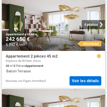
4 photos
Appartement
·
à vendre
242 650 €
NOUVEAU
5 392 €/m²
Appartement 2 pièces 45 m2
Impasse de lEnfant Jésus
45
m²
2
Pièces
Appartement
·
Balcon
·
Terrasse
Voir les détails
Nouveau
sur
Figaro ImmoNeuf