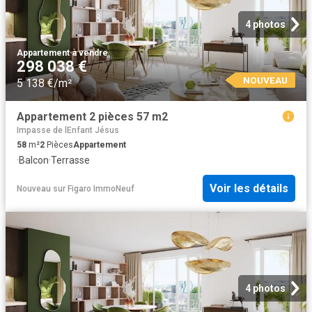
4 photos
Appartement
·
à vendre
298 038 €
NOUVEAU
5 138 €/m²
Appartement 2 pièces 57 m2
Impasse de lEnfant Jésus
58
m²
2
Pièces
Appartement
·
Balcon
·
Terrasse
Voir les détails
Nouveau
sur
Figaro ImmoNeuf
4 photos