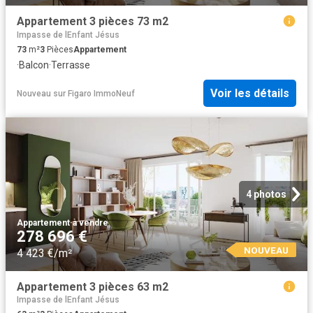
Appartement 3 pièces 73 m2
Impasse de lEnfant Jésus
73
m²
3
Pièces
Appartement
·
Balcon
·
Terrasse
Voir les détails
Nouveau
sur
Figaro ImmoNeuf
4 photos
Appartement
·
à vendre
278 696 €
NOUVEAU
4 423 €/m²
Appartement 3 pièces 63 m2
Impasse de lEnfant Jésus