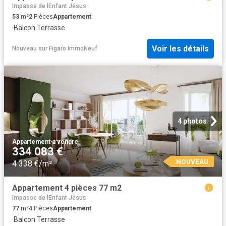
Impasse de lEnfant Jésus
53
m²
2
Pièces
Appartement
·
Balcon
·
Terrasse
Voir les détails
Nouveau
sur
Figaro ImmoNeuf
4 photos
Appartement
·
à vendre
334 083 €
NOUVEAU
4 338 €/m²
Appartement 4 pièces 77 m2
Impasse de lEnfant Jésus
77
m²
4
Pièces
Appartement
·
Balcon
·
Terrasse