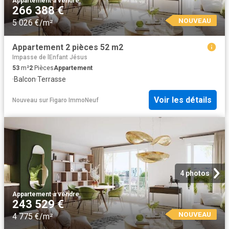
Appartement
·
à vendre
266 388 €
NOUVEAU
5 026 €/m²
Appartement 2 pièces 52 m2
Impasse de lEnfant Jésus
53
m²
2
Pièces
Appartement
·
Balcon
·
Terrasse
Voir les détails
Nouveau
sur
Figaro ImmoNeuf
4 photos
Appartement
·
à vendre
243 529 €
NOUVEAU
4 775 €/m²