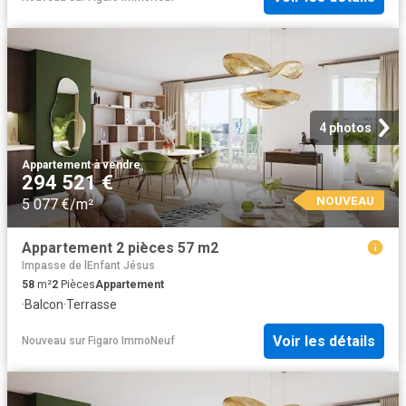
4 photos
Appartement
·
à vendre
294 521 €
NOUVEAU
5 077 €/m²
Appartement 2 pièces 57 m2
Impasse de lEnfant Jésus
58
m²
2
Pièces
Appartement
·
Balcon
·
Terrasse
Voir les détails
Nouveau
sur
Figaro ImmoNeuf