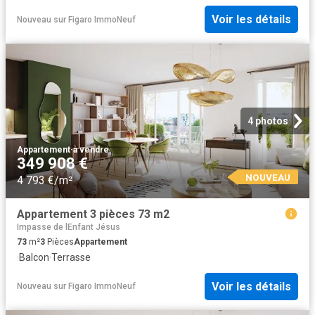
Voir les détails
Nouveau
sur
Figaro ImmoNeuf
4 photos
Appartement
·
à vendre
349 908 €
NOUVEAU
4 793 €/m²
Appartement 3 pièces 73 m2
Impasse de lEnfant Jésus
73
m²
3
Pièces
Appartement
·
Balcon
·
Terrasse
Voir les détails
Nouveau
sur
Figaro ImmoNeuf