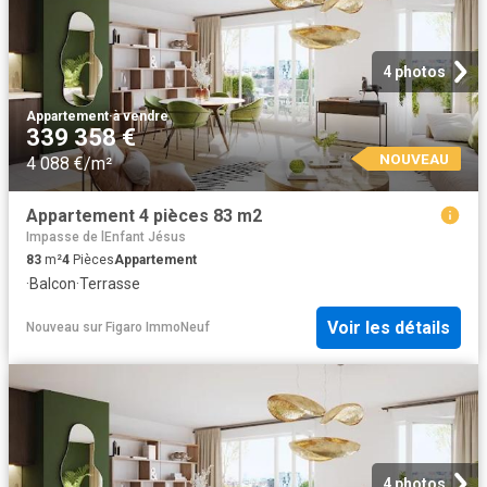
4 photos
Appartement
·
à vendre
339 358 €
NOUVEAU
4 088 €/m²
Appartement 4 pièces 83 m2
Impasse de lEnfant Jésus
83
m²
4
Pièces
Appartement
·
Balcon
·
Terrasse
Voir les détails
Nouveau
sur
Figaro ImmoNeuf
4 photos