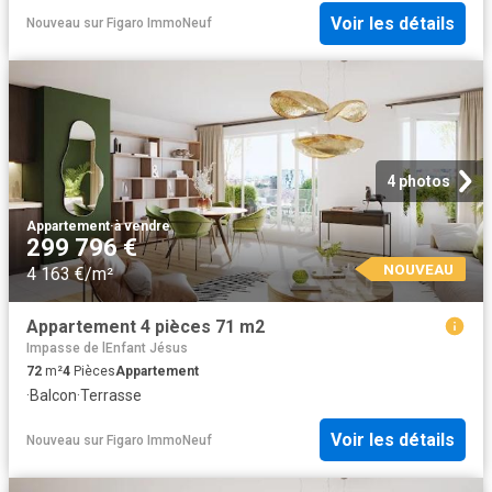
Voir les détails
Nouveau
sur
Figaro ImmoNeuf
4 photos
Appartement
·
à vendre
299 796 €
NOUVEAU
4 163 €/m²
Appartement 4 pièces 71 m2
Impasse de lEnfant Jésus
72
m²
4
Pièces
Appartement
·
Balcon
·
Terrasse
Voir les détails
Nouveau
sur
Figaro ImmoNeuf