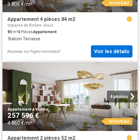
NOUVEAU
3 806 €/m²
Appartement 4 pièces 84 m2
Impasse de lEnfant Jésus
85
m²
4
Pièces
Appartement
·
Balcon
·
Terrasse
Voir les détails
Nouveau
sur
Figaro ImmoNeuf
4 photos
Appartement
·
à vendre
257 596 €
NOUVEAU
4 860 €/m²
Appartement 2 pièces 52 m2