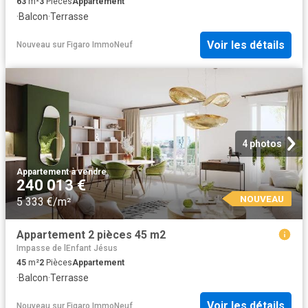
63
m²
3
Pièces
Appartement
·
Balcon
·
Terrasse
Voir les détails
Nouveau
sur
Figaro ImmoNeuf
4 photos
Appartement
·
à vendre
240 013 €
NOUVEAU
5 333 €/m²
Appartement 2 pièces 45 m2
Impasse de lEnfant Jésus
45
m²
2
Pièces
Appartement
·
Balcon
·
Terrasse
Voir les détails
Nouveau
sur
Figaro ImmoNeuf