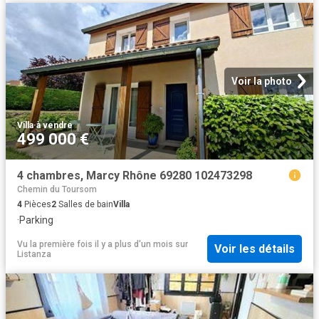
Voir la photo
Villa
·
à vendre
499 000 €
4 chambres, Marcy Rhône 69280 102473298
Chemin du Toursom
4
Pièces
2
Salles de bain
Villa
·
Parking
Vu la première fois il y a plus d'un mois
sur
Voir les détails
Listanza