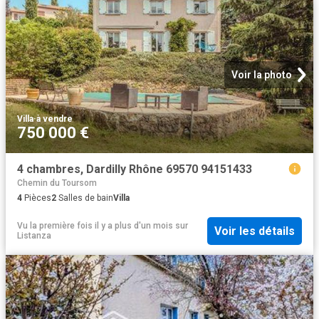
Voir la photo
Villa
·
à vendre
750 000 €
4 chambres, Dardilly Rhône 69570 94151433
Chemin du Toursom
4
Pièces
2
Salles de bain
Villa
Vu la première fois il y a plus d'un mois
sur
Voir les détails
Listanza