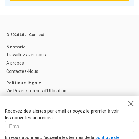
© 2026 Lifull Connect
Nestoria
Travaillez avec nous
À propos
Contactez-Nous
Politique légale
Vie Privée/Termes d'Utilisation
Politique de confidentialité
Politique de Cookies
Recevez des alertes par email et soyez le premier à voir
Paramètres des cookies
les nouvelles annonces
Aide
FAQ
En vous abonnant, j'accepte les termes de la
politique de