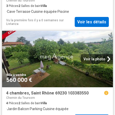
Chemin du Toursom
3
Pièces
2
Salles de bain
Villa
·
Cave
·
Terrasse
·
Cuisine équipée
·
Piscine
Vu la première fois il y a 0 semaines
sur
Voir les détails
Listanza
Voir la photo
Villa
·
à vendre
560 000 €
4 chambres, Saint Rhône 69230 103383550
Chemin du Toursom
4
Pièces
2
Salles de bain
Villa
·
Jardin
·
Balcon
·
Parking
·
Cuisine équipée