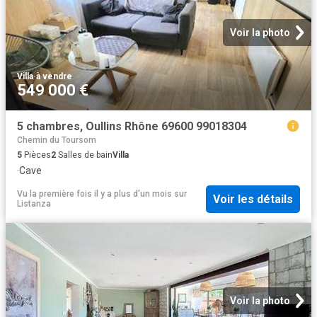
Voir la photo
Villa
·
à vendre
549 000 €
5 chambres, Oullins Rhône 69600 99018304
Chemin du Toursom
5
Pièces
2
Salles de bain
Villa
·
Cave
Vu la première fois il y a plus d'un mois
sur
Voir les détails
Listanza
Voir la photo