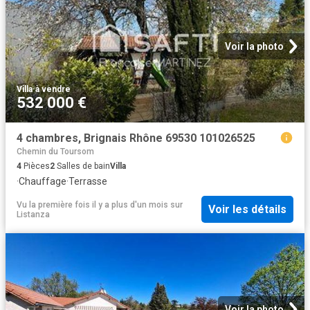
Voir la photo
Villa
·
à vendre
532 000 €
4 chambres, Brignais Rhône 69530 101026525
Chemin du Toursom
4
Pièces
2
Salles de bain
Villa
·
Chauffage
·
Terrasse
Vu la première fois il y a plus d'un mois
sur
Voir les détails
Listanza
Voir la photo