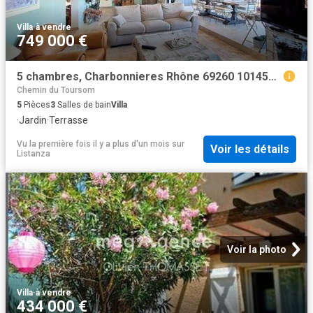
Villa
·
à vendre
749 000 €
5 chambres, Charbonnieres Rhône 69260 101457062
Chemin du Toursom
5
Pièces
3
Salles de bain
Villa
·
Jardin
·
Terrasse
Vu la première fois il y a plus d'un mois
sur
Voir les détails
Listanza
Voir la photo
Villa
·
à vendre
434 000 €