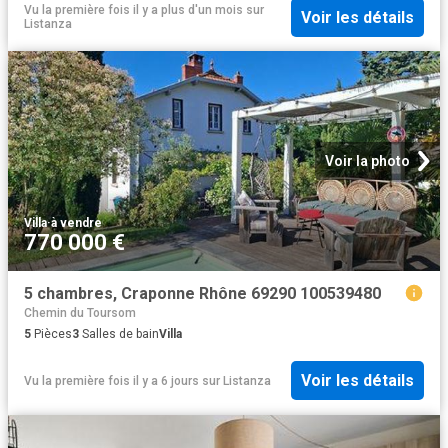
Vu la première fois il y a plus d'un mois
sur
Voir les détails
Listanza
Voir la photo
Villa
·
à vendre
770 000 €
5 chambres, Craponne Rhône 69290 100539480
Chemin du Toursom
5
Pièces
3
Salles de bain
Villa
Voir les détails
Vu la première fois il y a 6 jours
sur
Listanza