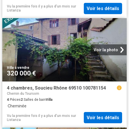
Vu la première fois il y a plus d'un mois
sur
Voir les détails
Listanza
Voir la photo
Villa
·
à vendre
320 000 €
4 chambres, Soucieu Rhône 69510 100781154
Chemin du Toursom
4
Pièces
2
Salles de bain
Villa
·
Cheminée
Vu la première fois il y a plus d'un mois
sur
Voir les détails
Listanza