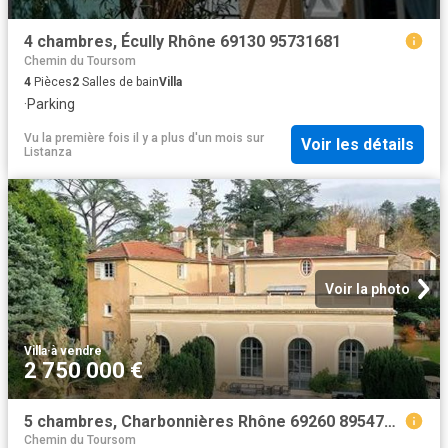
4 chambres, Écully Rhône 69130 95731681
Chemin du Toursom
4
Pièces
2
Salles de bain
Villa
·
Parking
Vu la première fois il y a plus d'un mois
sur
Voir les détails
Listanza
Voir la photo
Villa
·
à vendre
2 750 000 €
5 chambres, Charbonnières Rhône 69260 89547646
Chemin du Toursom