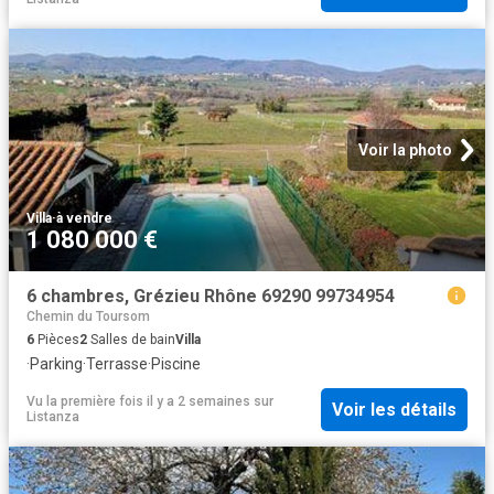
Voir la photo
Villa
·
à vendre
1 080 000 €
6 chambres, Grézieu Rhône 69290 99734954
Chemin du Toursom
6
Pièces
2
Salles de bain
Villa
·
Parking
·
Terrasse
·
Piscine
Vu la première fois il y a 2 semaines
sur
Voir les détails
Listanza