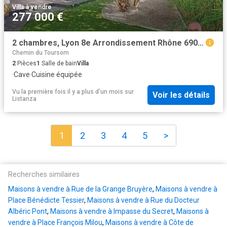
Villa
·
à vendre
277 000 €
2 chambres, Lyon 8e Arrondissement Rhône 69008 100019267
Chemin du Toursom
2
Pièces
1
Salle de bain
Villa
·
Cave
·
Cuisine équipée
Vu la première fois il y a plus d'un mois
sur
Voir les détails
Listanza
1
2
3
4
5
>
Recherches similaires
Maisons à vendre à Rue de la Grange Bruyère
,
Maisons à vendre à
Place Bénédicte Tessier
,
Maisons à vendre à Rue du Docteur
Albéric Pont
,
Maisons à vendre à Impasse du Secret
,
Maisons à
vendre à Place François Milou
,
Maisons à vendre à Côte de