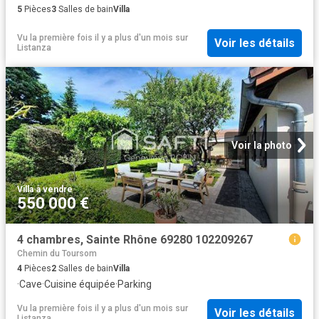
5
Pièces
3
Salles de bain
Villa
Vu la première fois il y a plus d'un mois
sur
Voir les détails
Listanza
Voir la photo
Villa
·
à vendre
550 000 €
4 chambres, Sainte Rhône 69280 102209267
Chemin du Toursom
4
Pièces
2
Salles de bain
Villa
·
Cave
·
Cuisine équipée
·
Parking
Vu la première fois il y a plus d'un mois
sur
Voir les détails
Listanza