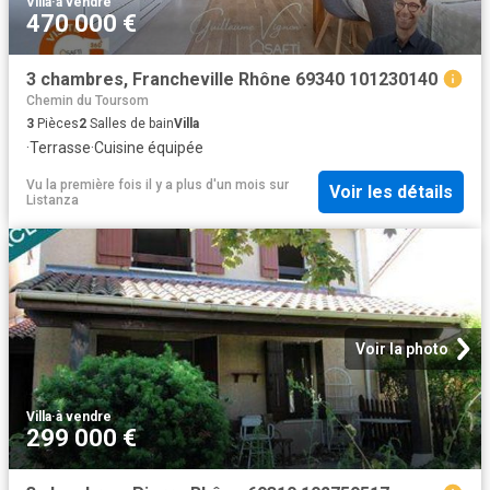
Villa
·
à vendre
470 000 €
3 chambres, Francheville Rhône 69340 101230140
Chemin du Toursom
3
Pièces
2
Salles de bain
Villa
·
Terrasse
·
Cuisine équipée
Vu la première fois il y a plus d'un mois
sur
Voir les détails
Listanza
Voir la photo
Villa
·
à vendre
299 000 €