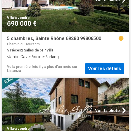
Villa
·
à vendre
690 000 €
5 chambres, Sainte Rhône 69280 99806500
Chemin du Toursom
5
Pièces
2
Salles de bain
Villa
·
Jardin
·
Cave
·
Piscine
·
Parking
Vu la première fois il y a plus d'un mois
sur
Voir les détails
Listanza
Voir la photo
Villa
·
à vendre