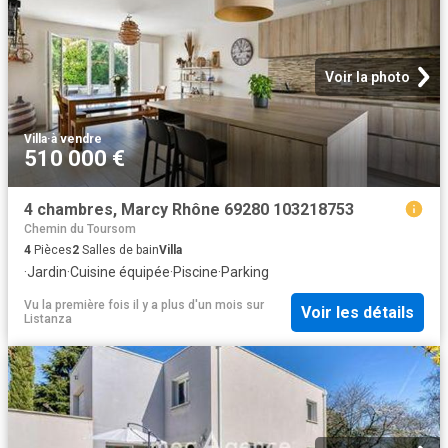
Voir la photo
Villa
·
à vendre
510 000 €
4 chambres, Marcy Rhône 69280 103218753
Chemin du Toursom
4
Pièces
2
Salles de bain
Villa
·
Jardin
·
Cuisine équipée
·
Piscine
·
Parking
Vu la première fois il y a plus d'un mois
sur
Voir les détails
Listanza