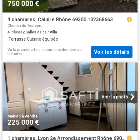
750 000 €
4 chambres, Caluire Rhône 69300 102368663
Chemin du Toursom
4
Pièces
2
Salles de bain
Villa
·
Terrasse
·
Cuisine équipée
Vu la première fois la semaine dernière
sur
Voir les détails
Listanza
Voir la photo
Maison
·
à vendre
225 000 €
1 chambres, Lyon 2e Arrondissement Rhône 69002 100727030