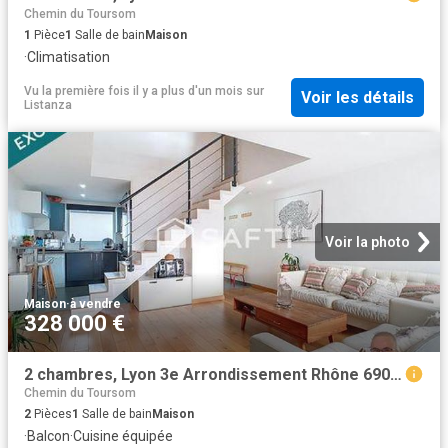
Chemin du Toursom
1
Pièce
1
Salle de bain
Maison
·
Climatisation
Vu la première fois il y a plus d'un mois
sur
Voir les détails
Listanza
Voir la photo
Maison
·
à vendre
328 000 €
2 chambres, Lyon 3e Arrondissement Rhône 69003 98928677
Chemin du Toursom
2
Pièces
1
Salle de bain
Maison
·
Balcon
·
Cuisine équipée