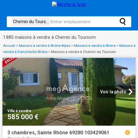
1 885 maisons à vendre à Chemin du Toursom
Accueil
>
Maisons à vendre à Rhône-Alpes
>
Maisons à vendre à Rhône
>
Maisons à
vendre à Francheville Rhône
>
Maisons à vendre à Chemin du Toursom
Voir la photo
Villa
·
à vendre
585 000 €
3 chambres, Sainte Rhône 69280 103429061