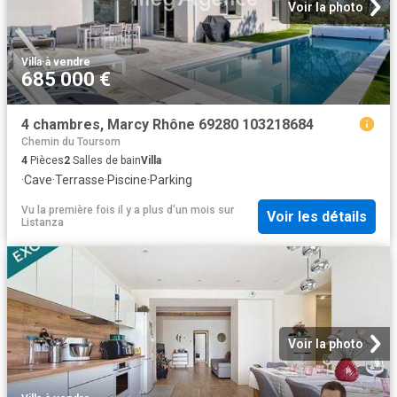
Voir la photo
Villa
·
à vendre
685 000 €
4 chambres, Marcy Rhône 69280 103218684
Chemin du Toursom
4
Pièces
2
Salles de bain
Villa
·
Cave
·
Terrasse
·
Piscine
·
Parking
Vu la première fois il y a plus d'un mois
sur
Voir les détails
Listanza
Voir la photo