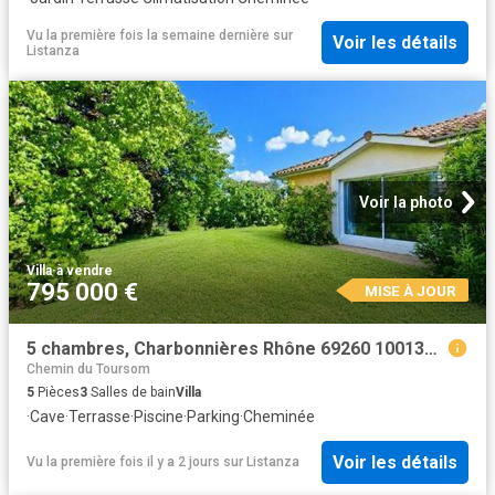
Vu la première fois la semaine dernière
sur
Voir les détails
Listanza
Voir la photo
Villa
·
à vendre
795 000 €
MISE À JOUR
5 chambres, Charbonnières Rhône 69260 100131322
Chemin du Toursom
5
Pièces
3
Salles de bain
Villa
·
Cave
·
Terrasse
·
Piscine
·
Parking
·
Cheminée
Voir les détails
Vu la première fois il y a 2 jours
sur
Listanza