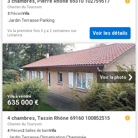
3 chambres, Pierre Rhône 69310 102759517
Chemin du Toursom
3
Pièces
Villa
·
Jardin
·
Terrasse
·
Parking
Vu la première fois il y a 2 semaines
sur
Voir les détails
Listanza
Voir la photo
Villa
·
à vendre
635 000 €
4 chambres, Tassin Rhône 69160 100852515
Chemin du Toursom
4
Pièces
2
Salles de bain
Villa
·
Jardin
·
Terrasse
·
Climatisation
·
Cheminée