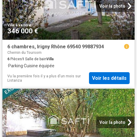
Voir la photo
Villa
·
à vendre
346 000 €
6 chambres, Irigny Rhône 69540 99887934
Chemin du Toursom
6
Pièces
1
Salle de bain
Villa
·
Parking
·
Cuisine équipée
Vu la première fois il y a plus d'un mois
sur
Voir les détails
Listanza
Voir la photo