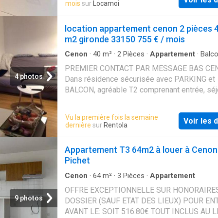
hc. nous er ladp.54. fd 220 euro - mis a jour l
mois
sur
Locamoi
risques auxquels ce bien est exposé sont
16/01/26 - loyer hors charges
disponibles sur le site Géorisques: r »
location appartement cenon 2 pièces 
m2 gironde 33150 755 € / mois
Cenon
·
40
m²
·
2
Pièces
·
Appartement
·
Balc
Parking
·
Cuisine équipée
PREMIER CONTACT PAR MESSAGE BAS CE
4 photos
Dans résidence sécurisée avec PARKING et
BALCON, agréable T2 comprenant entrée, séj
avec coin cuisine aménagée et équipée, une
chambre, une salle d'eau avec wc. Chauffage
Vu la première fois la semaine
Voir les d
Disponible de suite
dernière
sur
Rentola
Appartement T3 64m2 à louer à Cenon 
Pichet
Cenon
·
64
m²
·
3
Pièces
·
Appartement
OFFRE EXCEPTIONNELLE SUR HONORAIRE
9 photos
DOSSIER (SAUF ETAT DES LIEUX) POUR EN
AVANT LE: SOIT 516.80€ TOUT INCLUS AU L