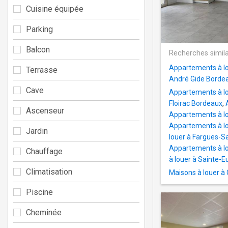
Cuisine équipée
Parking
Balcon
Recherches simila
Appartements à lo
Terrasse
André Gide Borde
Cave
Appartements à lo
Floirac Bordeaux
,
Ascenseur
Appartements à lo
Appartements à lo
Jardin
louer à Fargues-Sa
Appartements à l
Chauffage
à louer à Sainte-E
Climatisation
Maisons à louer à
Piscine
Cheminée