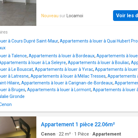
839.68€ DISPONIBLE IMMEDIATEMENT-
COLOCATION POSSIBLE benoit.-r CENON T
Voir les d
Nouveau
sur
Locamoi
CHARGES INCLUSES (EAU + CHAUFFAGE) L
Allées Pelletan bénéficient ne situation
exceptionnelle avec de nombreuses facilités
ires
se déplacer vers le centre de Bordeaux, no
uer à Cours Dupré Saint-Maur
,
Appartements à louer à Quai Hubert Pr
grâce au tramway A au pied de la résidence. 
aux
de bus sont aussi à proximité, des stations 
uer à Talence
,
Appartements à louer à Bordeaux
,
Appartements à loue
la gare de Cenon Pont Rouge (TER) mais auss
Appartements à louer à La Seleyre
,
Appartements à louer à Bouliac
,
App
rocade bordelaise. Nichée sur les hauteurs d
uer à Le Bouscat
,
Appartements à louer à Yvrac
,
Appartements à louer
Cenon, entre les quartiers pavillonnaires de 
uer à Latresne
,
Appartements à louer à Mélac Tresses
,
Appartements à
Saraillère et le centre-ville commerçant, notr
int-Hilaire
,
Appartements à louer à Carignan-de-Bordeaux
,
Appartement
résidence est le compromis parfait entre sér
ouer à Bruges
,
Appartements à louer à Lormont
,
Appartements à louer 
dynamisme. L.environnement compte de no
ulalie Gironde
commerces et services ainsi que le centre
commercial de la Morlette, situé à moins de 
 Cenon
minutes à pied avec ses multiples boutiques
restaurants. Appartement de type 3 au premi
Appartement 1 pièce 22.06m²
composé d'une entrée, une cuis
Cenon
·
22
m²
·
1
Pièce
·
Appartement