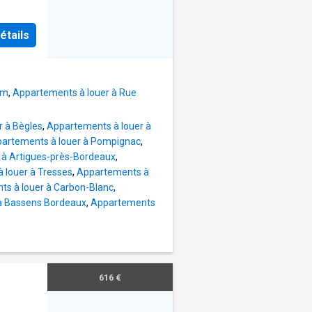
OUTES
étails
es
 pour
tamment
om
,
Appartements à louer à Rue
5 lignes
de VCub,
r à Bègles
,
Appartements à louer à
i la
artements à louer à Pompignac
,
e
 à Artigues-près-Bordeaux
,
Palmer,
 louer à Tresses
,
Appartements à
e
s à louer à Carbon-Blanc
,
énité et
à Bassens Bordeaux
,
Appartements
mbreux
5
 et
er étage
616 €