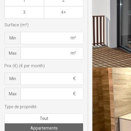
1
2
3
4+
Surface (m²)
Min
Max
Prix (€) (€ per month)
Min
Max
Type de propriété
Tout
Appartements