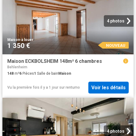
4 photos
Maison
·
à louer
1 350 €
NOUVEAU
Maison ECKBOLSHEIM 148m² 6 chambres
Behlenheim
148
m²
6
Pièces
1
Salle de bain
Maison
Voir les détails
Vu la première fois il y a 1 jour
sur
rentumo
4 photos