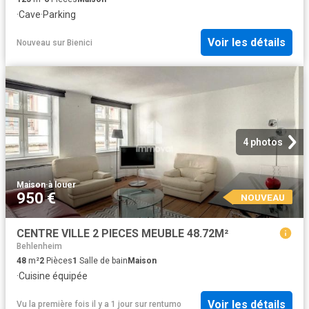
·
Cave
·
Parking
Voir les détails
Nouveau
sur
Bienici
4 photos
Maison
·
à louer
950 €
NOUVEAU
CENTRE VILLE 2 PIECES MEUBLE 48.72M²
Behlenheim
48
m²
2
Pièces
1
Salle de bain
Maison
·
Cuisine équipée
Voir les détails
Vu la première fois il y a 1 jour
sur
rentumo