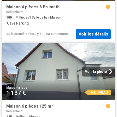
Maison 4 pièces à Brumath
Behlenheim
100
m²
4
Pièces
1
Salle de bain
Maison
·
Cave
·
Parking
Voir les détails
Vu la première fois il y a 1 jour
sur
rentumo
Voir la photo
Maison
·
à louer
1 137 €
NOUVEAU
Maison 6 pièces 125 m²
Behlenheim
125
m²
6
Pièces
Maison