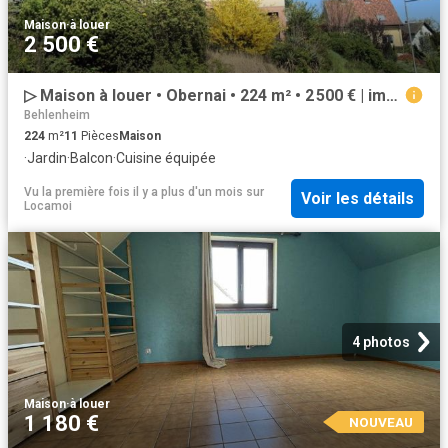
Maison
·
à louer
2 500 €
▷ Maison à louer • Obernai • 224 m² • 2 500 € | immoRegion
Behlenheim
224
m²
11
Pièces
Maison
·
Jardin
·
Balcon
·
Cuisine équipée
Vu la première fois il y a plus d'un mois
sur
Voir les détails
Locamoi
4 photos
Maison
·
à louer
1 180 €
NOUVEAU