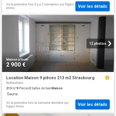
Vu la première fois il y a 3 semaines
sur
Figaro
Voir les détails
Immo
12 photos
Maison
·
à louer
2 900 €
Location Maison 9 pièces 213 m2 Strasbourg
Behlenheim
213
m²
9
Pièces
2
Salles de bain
Maison
·
Sauna
Vu la première fois la semaine dernière
sur
Voir les détails
Figaro Immo