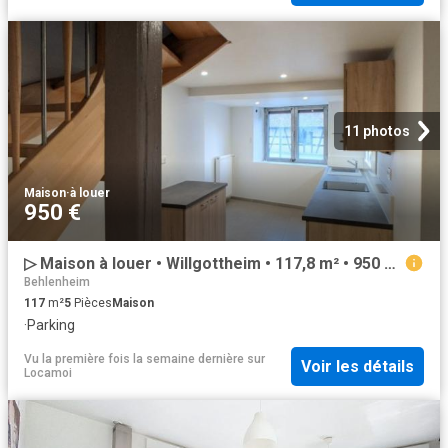
11 photos
Maison
·
à louer
950 €
▷ Maison à louer • Willgottheim • 117,8 m² • 950 € | immoRegion
Behlenheim
117
m²
5
Pièces
Maison
·
Parking
Vu la première fois la semaine dernière
sur
Voir les détails
Locamoi