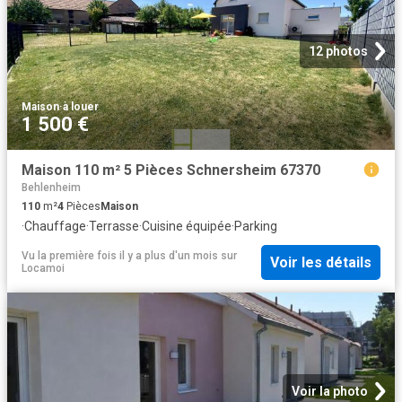
12 photos
Maison
·
à louer
1 500 €
Maison 110 m² 5 Pièces Schnersheim 67370
Behlenheim
110
m²
4
Pièces
Maison
·
Chauffage
·
Terrasse
·
Cuisine équipée
·
Parking
Vu la première fois il y a plus d'un mois
sur
Voir les détails
Locamoi
Voir la photo