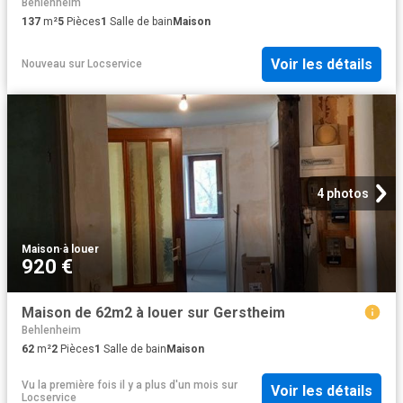
Behlenheim
137
m²
5
Pièces
1
Salle de bain
Maison
Voir les détails
Nouveau
sur
Locservice
4 photos
Maison
·
à louer
920 €
Maison de 62m2 à louer sur Gerstheim
Behlenheim
62
m²
2
Pièces
1
Salle de bain
Maison
Vu la première fois il y a plus d'un mois
sur
Voir les détails
Locservice