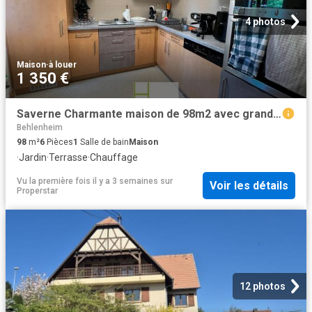
4 photos
Maison
·
à louer
1 350 €
Saverne Charmante maison de 98m2 avec grand terrain
Behlenheim
98
m²
6
Pièces
1
Salle de bain
Maison
·
Jardin
·
Terrasse
·
Chauffage
Vu la première fois il y a 3 semaines
sur
Voir les détails
Properstar
12 photos