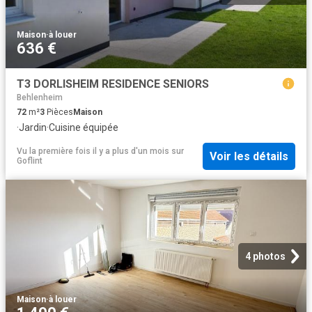
Maison
·
à louer
636 €
T3 DORLISHEIM RESIDENCE SENIORS
Behlenheim
72
m²
3
Pièces
Maison
·
Jardin
·
Cuisine équipée
Vu la première fois il y a plus d'un mois
sur
Voir les détails
Goflint
4 photos
Maison
·
à louer