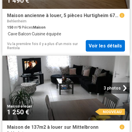
1 490 €
Maison ancienne à louer, 5 pièces Hurtigheim 67117
Behlenheim
150
m²
5
Pièces
Maison
·
Cave
·
Balcon
·
Cuisine équipée
Vu la première fois il y a plus d'un mois
sur
Voir les détails
Rentola
3 photos
Maison
·
à louer
1 250 €
NOUVEAU
Maison de 137m2 à louer sur Mittelbronn