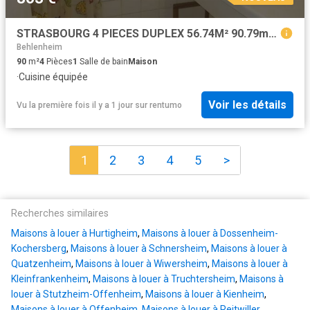
STRASBOURG 4 PIECES DUPLEX 56.74M² 90.79m² au sol
Behlenheim
90
m²
4
Pièces
1
Salle de bain
Maison
·
Cuisine équipée
Voir les détails
Vu la première fois il y a 1 jour
sur
rentumo
1
2
3
4
5
>
Recherches similaires
Maisons à louer à Hurtigheim
,
Maisons à louer à Dossenheim-
Kochersberg
,
Maisons à louer à Schnersheim
,
Maisons à louer à
Quatzenheim
,
Maisons à louer à Wiwersheim
,
Maisons à louer à
Kleinfrankenheim
,
Maisons à louer à Truchtersheim
,
Maisons à
louer à Stutzheim-Offenheim
,
Maisons à louer à Kienheim
,
Maisons à louer à Offenheim
,
Maisons à louer à Reitwiller
,