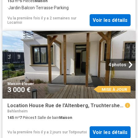
153
m²
5
Pièces
Maison
·
Jardin
·
Balcon
·
Terrasse
·
Parking
Vu la première fois il y a 2 semaines
sur
Voir les détails
Locamoi
4 photos
Maison
·
à louer
3 000 €
MISE À JOUR
Location House Rue de l'Altenberg, Truchtersheim
Behlenheim
145
m²
7
Pièces
1
Salle de bain
Maison
Voir les détails
Vu la première fois il y a 2 jours
sur
Toitpourtoi