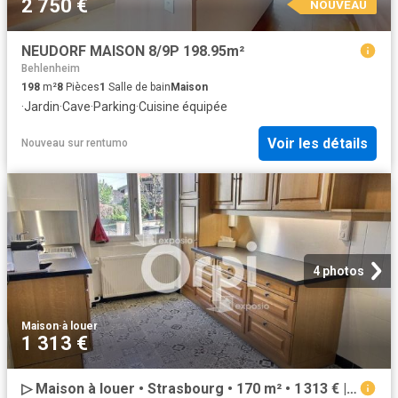
2 750 €
NOUVEAU
NEUDORF MAISON 8/9P 198.95m²
Behlenheim
198
m²
8
Pièces
1
Salle de bain
Maison
·
Jardin
·
Cave
·
Parking
·
Cuisine équipée
Voir les détails
Nouveau
sur
rentumo
4 photos
Maison
·
à louer
1 313 €
▷ Maison à louer • Strasbourg • 170 m² • 1 313 € | immoRegion