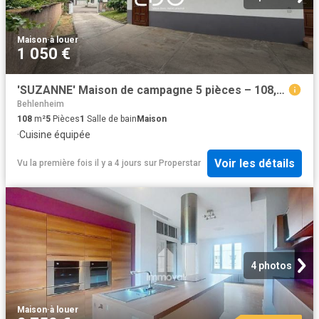
Maison
·
à louer
1 050 €
'SUZANNE' Maison de campagne 5 pièces – 108,29 m² – Saes
Behlenheim
108
m²
5
Pièces
1
Salle de bain
Maison
·
Cuisine équipée
Voir les détails
Vu la première fois il y a 4 jours
sur
Properstar
4 photos
Maison
·
à louer