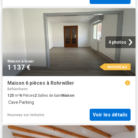
4 photos
Maison
·
à louer
1 137 €
NOUVEAU
Maison 6 pièces à Rohrwiller
Behlenheim
125
m²
6
Pièces
2
Salles de bain
Maison
·
Cave
·
Parking
Voir les détails
Nouveau
sur
rentumo