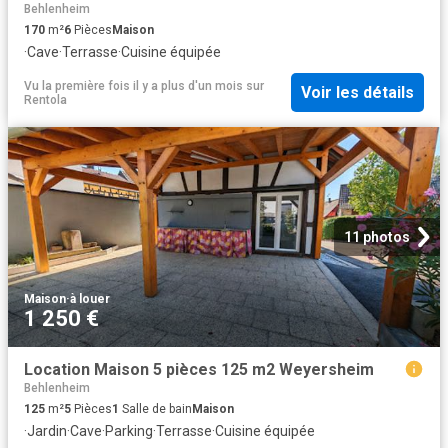
Behlenheim
170
m²
6
Pièces
Maison
·
Cave
·
Terrasse
·
Cuisine équipée
Vu la première fois il y a plus d'un mois
sur
Voir les détails
Rentola
11 photos
Maison
·
à louer
1 250 €
Location Maison 5 pièces 125 m2 Weyersheim
Behlenheim
125
m²
5
Pièces
1
Salle de bain
Maison
·
Jardin
·
Cave
·
Parking
·
Terrasse
·
Cuisine équipée