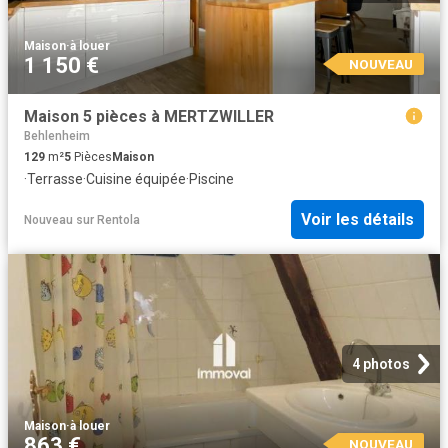
Maison
·
à louer
1 150 €
NOUVEAU
Maison 5 pièces à MERTZWILLER
Behlenheim
129
m²
5
Pièces
Maison
·
Terrasse
·
Cuisine équipée
·
Piscine
Voir les détails
Nouveau
sur
Rentola
4 photos
Maison
·
à louer
863 €
NOUVEAU