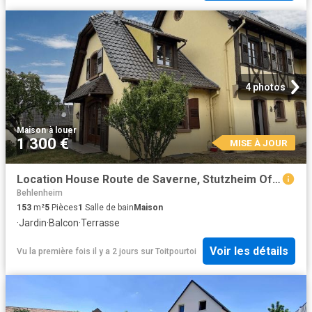
4 photos
Maison
·
à louer
1 300 €
MISE À JOUR
Location House Route de Saverne, Stutzheim Offenheim
Behlenheim
153
m²
5
Pièces
1
Salle de bain
Maison
·
Jardin
·
Balcon
·
Terrasse
Voir les détails
Vu la première fois il y a 2 jours
sur
Toitpourtoi