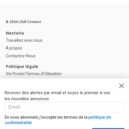
© 2026 Lifull Connect
Nestoria
Travaillez avec nous
À propos
Contactez-Nous
Politique légale
Vie Privée/Termes d'Utilisation
Politique de confidentialité
Politique de Cookies
Recevez des alertes par email et soyez le premier à voir
Paramètres des cookies
les nouvelles annonces
Aide
FAQ
En vous abonnant, j'accepte les termes de la
politique de
confidentialité
Nos Partenaires