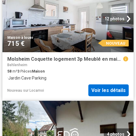
12 photos
Maison
·
à louer
715 €
NOUVEAU
Molsheim Coquette logement 3p Meublé en maison bifamille
Behlenheim
58
m²
3
Pièces
Maison
·
Jardin
·
Cave
·
Parking
Voir les détails
Nouveau
sur
Locamoi
4 photos