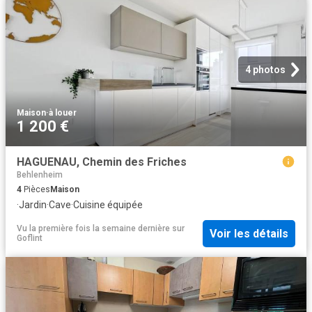
4 photos
Maison
·
à louer
1 200 €
HAGUENAU, Chemin des Friches
Behlenheim
4
Pièces
Maison
·
Jardin
·
Cave
·
Cuisine équipée
Vu la première fois la semaine dernière
sur
Voir les détails
Goflint