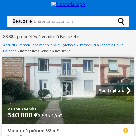
33 885 propriétés à vendre à Beauzelle
Accueil
>
Immobilier à vendre à Midi-Pyrénées
>
Immobilier à vendre à Haute-
Garonne
>
Immobilier à vendre à Beauzelle
Voir la photo
Maison
·
à vendre
340 000 €
3 695 €/m²
Maison 4 pièces 92 m²