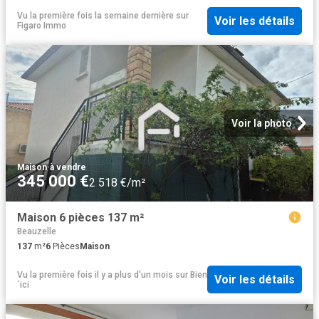
Vu la première fois la semaine dernière
sur
Voir les détails
Figaro Immo
Voir la photo
Maison
·
à vendre
345 000 €
2 518 €/m²
Maison 6 pièces 137 m²
Beauzelle
137
m²
6
Pièces
Maison
Vu la première fois il y a plus d'un mois
sur
Bien
Voir les détails
´ici