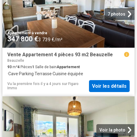
7 photos
Appartement
·
à vendre
347 800 €
3 739 €/m²
Vente Appartement 4 pièces 93 m2 Beauzelle
Beauzelle
93
m²
4
Pièces
1
Salle de bain
Appartement
·
Cave
·
Parking
·
Terrasse
·
Cuisine équipée
Vu la première fois il y a 4 jours
sur
Figaro
Voir les détails
Immo
Voir la photo