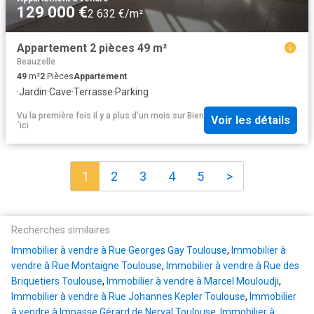
129 000 €
2 632 €/m²
Appartement 2 pièces 49 m²
Beauzelle
49
m²
2
Pièces
Appartement
·
Jardin
·
Cave
·
Terrasse
·
Parking
Vu la première fois il y a plus d'un mois
sur
Bien
Voir les détails
´ici
1
2
3
4
5
>
Recherches similaires
Immobilier à vendre à Rue Georges Gay Toulouse
,
Immobilier à
vendre à Rue Montaigne Toulouse
,
Immobilier à vendre à Rue des
Briquetiers Toulouse
,
Immobilier à vendre à Marcel Mouloudji
,
Immobilier à vendre à Rue Johannes Kepler Toulouse
,
Immobilier
à vendre à Impasse Gérard de Nerval Toulouse
,
Immobilier à