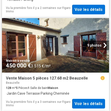
Vu la première fois il y a 2 semaines
sur
Figaro
Voir les détails
Immo
9 photos
Maison
·
à vendre
450 000 €
3 515 €/m²
Vente Maison 5 pièces 127.68 m2 Beauzelle
Beauzelle
128
m²
5
Pièces
1
Salle de bain
Maison
·
Jardin
·
Cave
·
Terrasse
·
Parking
·
Cheminée
Vu la première fois il y a 3 semaines
sur
Figaro
Voir les détails
Immo