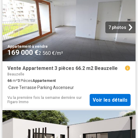
7 photos
Appartement
·
à vendre
169 000 €
2 560 €/m²
Vente Appartement 3 pièces 66.2 m2 Beauzelle
Beauzelle
66
m²
3
Pièces
Appartement
·
Cave
·
Terrasse
·
Parking
·
Ascenseur
Vu la première fois la semaine dernière
sur
Voir les détails
Figaro Immo