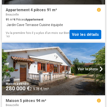
Appartement 4 pièces 91 m²
Beauzelle
91
m²
4
Pièces
Appartement
·
Jardin
·
Cave
·
Terrasse
·
Cuisine équipée
Vu la première fois il y a plus d'un mois
sur
Bien
Voir les détails
´ici
Voir la photo
Maison
·
à vendre
280 000 €
2 978 €/m²
Maison 5 pièces 94 m²
Beauzelle