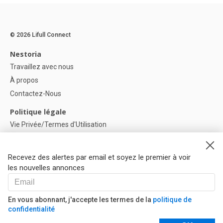
© 2026 Lifull Connect
Nestoria
Travaillez avec nous
À propos
Contactez-Nous
Politique légale
Vie Privée/Termes d'Utilisation
Politique de confidentialité
Politique de Cookies
Recevez des alertes par email et soyez le premier à voir
Paramètres des cookies
les nouvelles annonces
Aide
FAQ
En vous abonnant, j'accepte les termes de la
politique de
confidentialité
Nos Partenaires