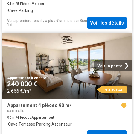
94
m²
5
Pièces
Maison
·
Cave
·
Parking
Vu la première fois il y a plus d'un mois
sur
Bien
Voir les détails
´ici
Voir la photo
Appartement
·
à vendre
240 000 €
NOUVEAU
2 666 €/m²
Appartement 4 pièces 90 m²
Beauzelle
90
m²
4
Pièces
Appartement
·
Cave
·
Terrasse
·
Parking
·
Ascenseur