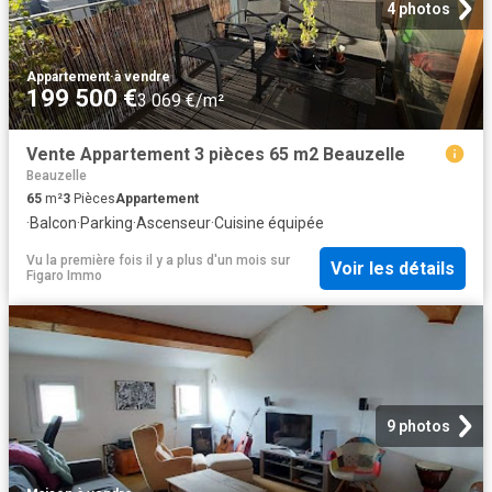
4 photos
Appartement
·
à vendre
199 500 €
3 069 €/m²
Vente Appartement 3 pièces 65 m2 Beauzelle
Beauzelle
65
m²
3
Pièces
Appartement
·
Balcon
·
Parking
·
Ascenseur
·
Cuisine équipée
Vu la première fois il y a plus d'un mois
sur
Voir les détails
Figaro Immo
9 photos