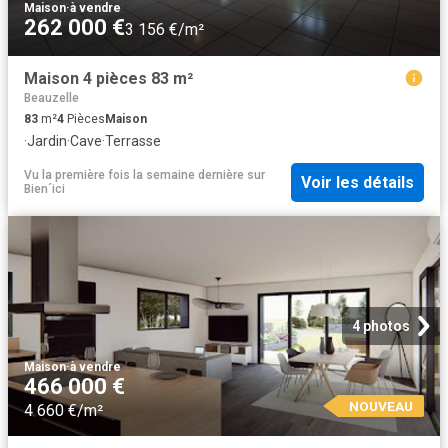
Maison
·
à vendre
262 000 €
3 156 €/m²
Maison 4 pièces 83 m²
Beauzelle
83
m²
4
Pièces
Maison
·
Jardin
·
Cave
·
Terrasse
Vu la première fois la semaine dernière
sur
Voir les détails
Bien´ici
4 photos
Maison
·
à vendre
466 000 €
NOUVEAU
4 660 €/m²