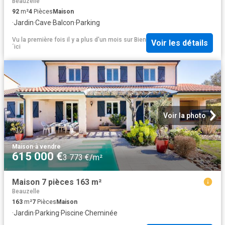
Beauzelle
92
m²
4
Pièces
Maison
·
Jardin
·
Cave
·
Balcon
·
Parking
Vu la première fois il y a plus d'un mois
sur
Bien
Voir les détails
´ici
Voir la photo
Maison
·
à vendre
615 000 €
3 773 €/m²
Maison 7 pièces 163 m²
Beauzelle
163
m²
7
Pièces
Maison
·
Jardin
·
Parking
·
Piscine
·
Cheminée