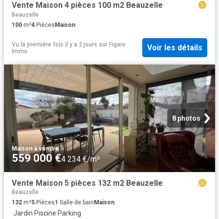
Vente Maison 4 pièces 100 m2 Beauzelle
Beauzelle
100
m²
4
Pièces
Maison
Vu la première fois il y a 2 jours
sur
Figaro
Voir les détails
Immo
8 photos
Maison
·
à vendre
559 000 €
4 234 €/m²
Vente Maison 5 pièces 132 m2 Beauzelle
Beauzelle
132
m²
5
Pièces
1
Salle de bain
Maison
·
Jardin
·
Piscine
·
Parking