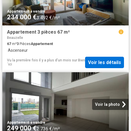
Appartement
·
à vendre
234 000 €
3 492 €/m²
Appartement 3 pièces 67 m²
Beauzelle
67
m²
3
Pièces
Appartement
·
Ascenseur
Vu la première fois il y a plus d'un mois
sur
Bien
Voir les détails
´ici
Voir la photo
Appartement
·
à vendre
249 000 €
2 736 €/m²