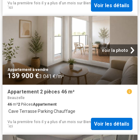
Vu la première fois il y a plus d'un mois
sur
Bien
Voir les détails
´ici
Voir la photo
Appartement
·
à vendre
139 900 €
3 041 €/m²
Appartement 2 pièces 46 m²
Beauzelle
46
m²
2
Pièces
Appartement
·
Cave
·
Terrasse
·
Parking
·
Chauffage
Vu la première fois il y a plus d'un mois
sur
Bien
Voir les détails
´ici