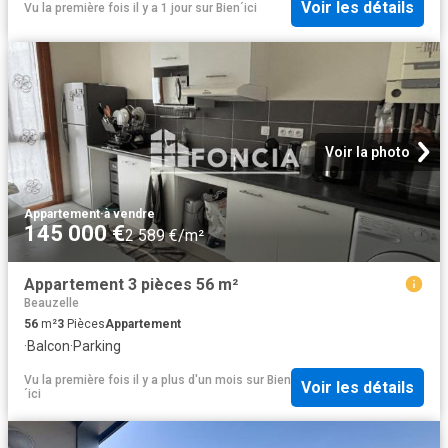
Voir les détails
Vu la première fois il y a 1 jour
sur
Bien´ici
Voir la photo
Appartement
·
à vendre
145 000 €
2 589 €/m²
Appartement 3 pièces 56 m²
Beauzelle
56
m²
3
Pièces
Appartement
·
Balcon
·
Parking
Vu la première fois il y a plus d'un mois
sur
Bien
Voir les détails
´ici