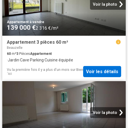
Voir la photo
Appartement
·
à vendre
139 000 €
2 316 €/m²
Appartement 3 pièces 60 m²
Beauzelle
60
m²
3
Pièces
Appartement
·
Jardin
·
Cave
·
Parking
·
Cuisine équipée
Vu la première fois il y a plus d'un mois
sur
Bien
Voir les détails
´ici
Voir la photo