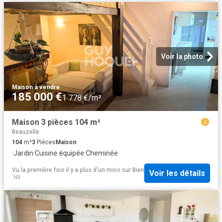
Voir la photo
Maison
·
à vendre
185 000 €
1 778 €/m²
Maison 3 pièces 104 m²
Beauzelle
104
m²
3
Pièces
Maison
·
Jardin
·
Cuisine équipée
·
Cheminée
Vu la première fois il y a plus d'un mois
sur
Bien
Voir les détails
´ici