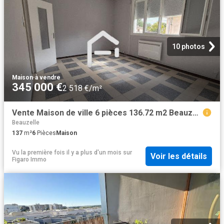
10 photos
Maison
·
à vendre
345 000 €
2 518 €/m²
Vente Maison de ville 6 pièces 136.72 m2 Beauzelle
Beauzelle
137
m²
6
Pièces
Maison
Vu la première fois il y a plus d'un mois
sur
Voir les détails
Figaro Immo