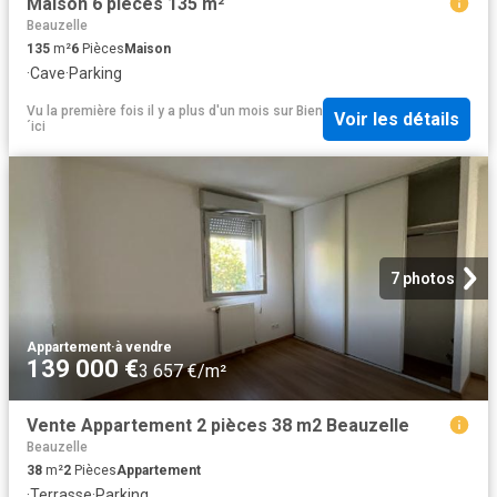
Maison 6 pièces 135 m²
Beauzelle
135
m²
6
Pièces
Maison
·
Cave
·
Parking
Vu la première fois il y a plus d'un mois
sur
Bien
Voir les détails
´ici
7 photos
Appartement
·
à vendre
139 000 €
3 657 €/m²
Vente Appartement 2 pièces 38 m2 Beauzelle
Beauzelle
38
m²
2
Pièces
Appartement
·
Terrasse
·
Parking