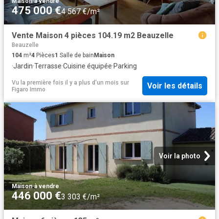
Maison
·
à vendre
475 000 €
4 567 €/m²
Vente Maison 4 pièces 104.19 m2 Beauzelle
Beauzelle
104
m²
4
Pièces
1
Salle de bain
Maison
·
Jardin
·
Terrasse
·
Cuisine équipée
·
Parking
Vu la première fois il y a plus d'un mois
sur
Voir les détails
Figaro Immo
Voir la photo
Maison
·
à vendre
446 000 €
3 303 €/m²