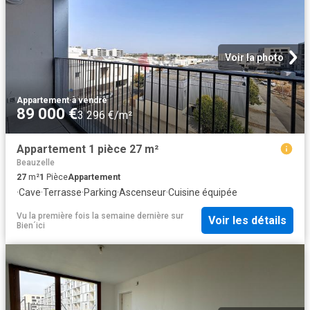
Voir la photo
Appartement
·
à vendre
89 000 €
3 296 €/m²
Appartement 1 pièce 27 m²
Beauzelle
27
m²
1
Pièce
Appartement
·
Cave
·
Terrasse
·
Parking
·
Ascenseur
·
Cuisine équipée
Vu la première fois la semaine dernière
sur
Voir les détails
Bien´ici