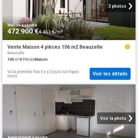
3 photos
Maison
·
à vendre
472 900 €
4 461 €/m²
Vente Maison 4 pièces 106 m2 Beauzelle
Beauzelle
106
m²
4
Pièces
Maison
Vu la première fois il y a 3 jours
sur
Figaro
Voir les détails
Immo
Voir la photo
Appartement
·
à vendre