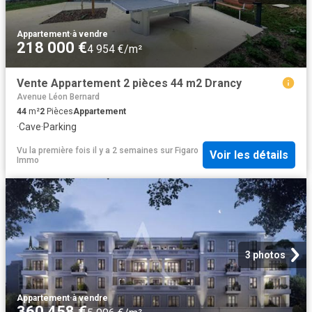
Appartement
·
à vendre
218 000 €
4 954 €/m²
Vente Appartement 2 pièces 44 m2 Drancy
Avenue Léon Bernard
44
m²
2
Pièces
Appartement
·
Cave
·
Parking
Vu la première fois il y a 2 semaines
sur
Figaro
Voir les détails
Immo
3 photos
Appartement
·
à vendre
360 458 €