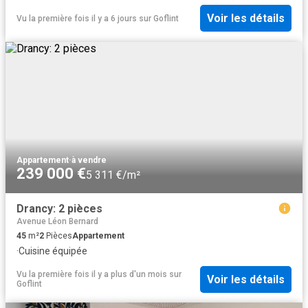
Voir les détails
Vu la première fois il y a 6 jours
sur
Goflint
Appartement
·
à vendre
239 000 €
5 311 €/m²
Drancy: 2 pièces
Avenue Léon Bernard
45
m²
2
Pièces
Appartement
·
Cuisine équipée
Vu la première fois il y a plus d'un mois
sur
Voir les détails
Goflint