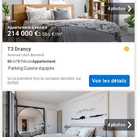
4 photos
Appartement
·
à vendre
214 000 €
3 566 €/m²
T3 Drancy
Avenue Léon Bernard
60
m²
3
Pièces
Appartement
·
Parking
·
Cuisine équipée
Vu la première fois la semaine dernière
sur
Voir les détails
Goflint
4 photos