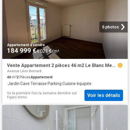
6 photos
Appartement
·
à vendre
184 999 €
4 021 €/m²
Vente Appartement 2 pièces 46 m2 Le Blanc Mesnil
Avenue Léon Bernard
46
m²
2
Pièces
Appartement
·
Jardin
·
Cave
·
Terrasse
·
Parking
·
Cuisine équipée
Vu la première fois la semaine dernière
sur
Voir les détails
Figaro Immo