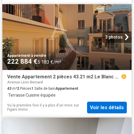
3 photos
Appartement
·
à vendre
222 884 €
5 183 €/m²
Vente Appartement 2 pièces 43.21 m2 Le Blanc Mesnil
Avenue Léon Bernard
43
m²
2
Pièces
1
Salle de bain
Appartement
·
Terrasse
·
Cuisine équipée
Vu la première fois il y a plus d'un mois
sur
Voir les détails
Figaro Immo