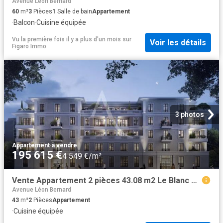
Avenue Léon Bernard
60
m²
3
Pièces
1
Salle de bain
Appartement
·
Balcon
·
Cuisine équipée
Vu la première fois il y a plus d'un mois
sur
Voir les détails
Figaro Immo
3 photos
Appartement
·
à vendre
195 615 €
4 549 €/m²
Vente Appartement 2 pièces 43.08 m2 Le Blanc Mesnil
Avenue Léon Bernard
43
m²
2
Pièces
Appartement
·
Cuisine équipée