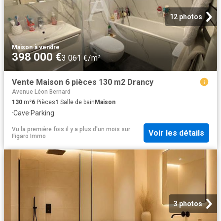
12 photos
Maison
·
à vendre
398 000 €
3 061 €/m²
Vente Maison 6 pièces 130 m2 Drancy
Avenue Léon Bernard
130
m²
6
Pièces
1
Salle de bain
Maison
·
Cave
·
Parking
Vu la première fois il y a plus d'un mois
sur
Voir les détails
Figaro Immo
3 photos