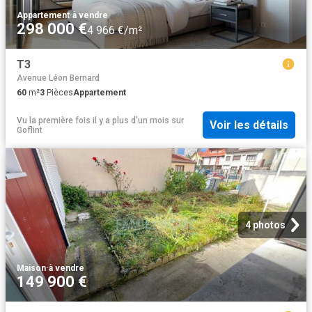
Appartement
·
à vendre
298 000 €
4 966 €/m²
T3
Avenue Léon Bernard
60
m²
3
Pièces
Appartement
Vu la première fois il y a plus d'un mois
sur
Voir les détails
Goflint
4 photos
Maison
·
à vendre
149 900 €