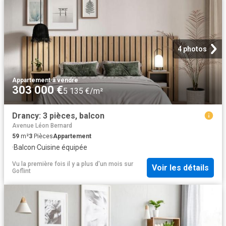
4 photos
Appartement
·
à vendre
303 000 €
5 135 €/m²
Drancy: 3 pièces, balcon
Avenue Léon Bernard
59
m²
3
Pièces
Appartement
·
Balcon
·
Cuisine équipée
Vu la première fois il y a plus d'un mois
sur
Voir les détails
Goflint