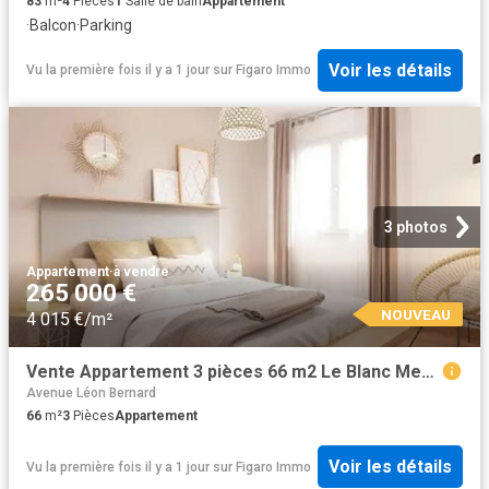
83
m²
4
Pièces
1
Salle de bain
Appartement
·
Balcon
·
Parking
Voir les détails
Vu la première fois il y a 1 jour
sur
Figaro Immo
3 photos
Appartement
·
à vendre
265 000 €
NOUVEAU
4 015 €/m²
Vente Appartement 3 pièces 66 m2 Le Blanc Mesnil
Avenue Léon Bernard
66
m²
3
Pièces
Appartement
Voir les détails
Vu la première fois il y a 1 jour
sur
Figaro Immo