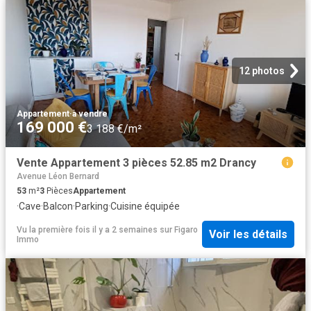
12 photos
Appartement
·
à vendre
169 000 €
3 188 €/m²
Vente Appartement 3 pièces 52.85 m2 Drancy
Avenue Léon Bernard
53
m²
3
Pièces
Appartement
·
Cave
·
Balcon
·
Parking
·
Cuisine équipée
Vu la première fois il y a 2 semaines
sur
Figaro
Voir les détails
Immo