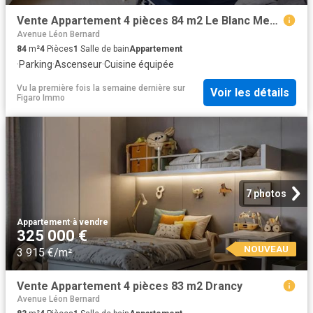
Vente Appartement 4 pièces 84 m2 Le Blanc Mesnil
Avenue Léon Bernard
84
m²
4
Pièces
1
Salle de bain
Appartement
·
Parking
·
Ascenseur
·
Cuisine équipée
Vu la première fois la semaine dernière
sur
Voir les détails
Figaro Immo
7 photos
Appartement
·
à vendre
325 000 €
NOUVEAU
3 915 €/m²
Vente Appartement 4 pièces 83 m2 Drancy
Avenue Léon Bernard