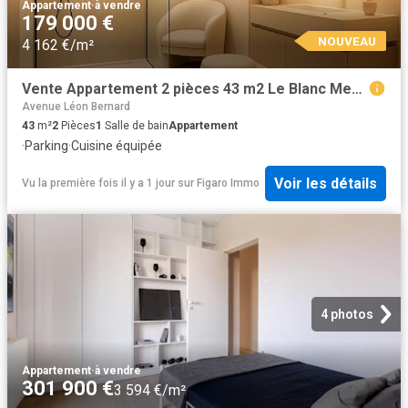
Appartement
·
à vendre
179 000 €
NOUVEAU
4 162 €/m²
Vente Appartement 2 pièces 43 m2 Le Blanc Mesnil
Avenue Léon Bernard
43
m²
2
Pièces
1
Salle de bain
Appartement
·
Parking
·
Cuisine équipée
Voir les détails
Vu la première fois il y a 1 jour
sur
Figaro Immo
4 photos
Appartement
·
à vendre
301 900 €
3 594 €/m²