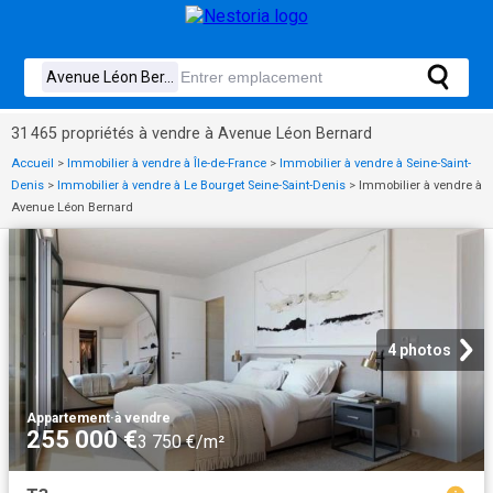
31 465 propriétés à vendre à Avenue Léon Bernard
Accueil
>
Immobilier à vendre à Île-de-France
>
Immobilier à vendre à Seine-Saint-
Denis
>
Immobilier à vendre à Le Bourget Seine-Saint-Denis
>
Immobilier à vendre à
Avenue Léon Bernard
4 photos
Appartement
·
à vendre
255 000 €
3 750 €/m²