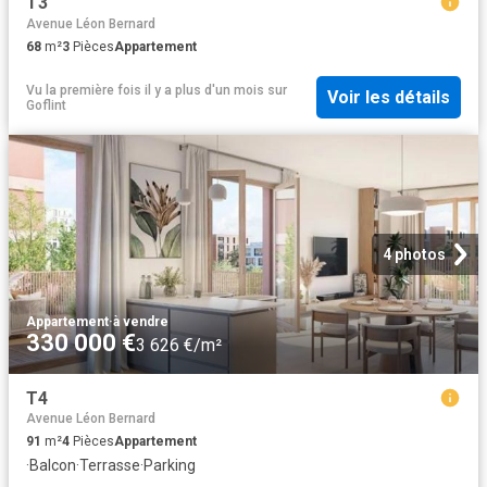
T3
Avenue Léon Bernard
68
m²
3
Pièces
Appartement
Vu la première fois il y a plus d'un mois
sur
Voir les détails
Goflint
4 photos
Appartement
·
à vendre
330 000 €
3 626 €/m²
T4
Avenue Léon Bernard
91
m²
4
Pièces
Appartement
·
Balcon
·
Terrasse
·
Parking