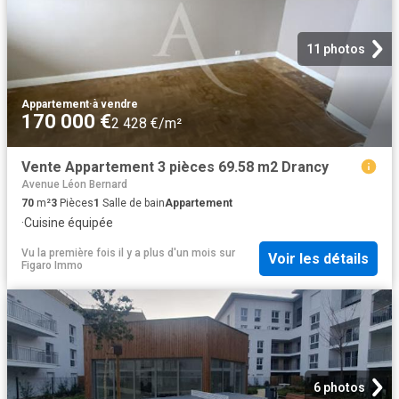
11 photos
Appartement
·
à vendre
170 000 €
2 428 €/m²
Vente Appartement 3 pièces 69.58 m2 Drancy
Avenue Léon Bernard
70
m²
3
Pièces
1
Salle de bain
Appartement
·
Cuisine équipée
Vu la première fois il y a plus d'un mois
sur
Voir les détails
Figaro Immo
6 photos