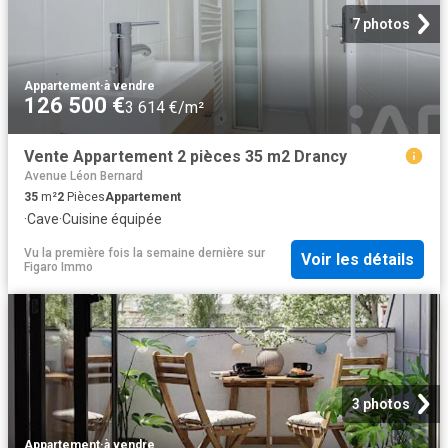
7 photos
Appartement
·
à vendre
126 500 €
3 614 €/m²
Vente Appartement 2 pièces 35 m2 Drancy
Avenue Léon Bernard
35
m²
2
Pièces
Appartement
·
Cave
·
Cuisine équipée
Vu la première fois la semaine dernière
sur
Voir les détails
Figaro Immo
3 photos
Appartement
·
à vendre