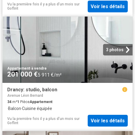
Vu la première fois il y a plus d'un mois
sur
Voir les détails
Goflint
3 photos
Appartement
·
à vendre
201 000 €
5 911 €/m²
Drancy: studio, balcon
Avenue Léon Bernard
34
m²
1
Pièce
Appartement
·
Balcon
·
Cuisine équipée
Vu la première fois il y a plus d'un mois
sur
Voir les détails
Goflint