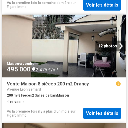
Vu la première fois la semaine dernière
sur
Voir les détails
Figaro Immo
12 photos
Maison
·
à vendre
495 000 €
2 475 €/m²
Vente Maison 8 pièces 200 m2 Drancy
Avenue Léon Bernard
200
m²
8
Pièces
2
Salles de bain
Maison
·
Terrasse
Vu la première fois il y a plus d'un mois
sur
Voir les détails
Figaro Immo