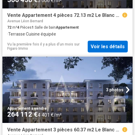
5 006 €/m²
Vente Appartement 4 pièces 72.13 m2 Le Blanc Mesnil
Avenue Léon Bernard
72
m²
4
Pièces
1
Salle de bain
Appartement
·
Terrasse
·
Cuisine équipée
Vu la première fois il y a plus d'un mois
sur
Voir les détails
Figaro Immo
3 photos
Appartement
·
à vendre
264 112 €
4 401 €/m²
Vente Appartement 3 pièces 60.37 m2 Le Blanc Mesnil