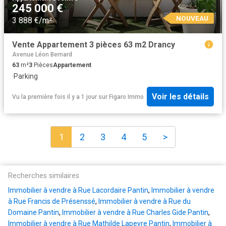
245 000 €
NOUVEAU
3 888 €/m²
Vente Appartement 3 pièces 63 m2 Drancy
Avenue Léon Bernard
63
m²
3
Pièces
Appartement
·
Parking
Voir les détails
Vu la première fois il y a 1 jour
sur
Figaro Immo
1
2
3
4
5
>
Recherches similaires
Immobilier à vendre à Rue Lacordaire Pantin
,
Immobilier à vendre
à Rue Francis de Présenssé
,
Immobilier à vendre à Rue du
Domaine Pantin
,
Immobilier à vendre à Rue Charles Gide Pantin
,
Immobilier à vendre à Rue Mathilde Lapeyre Pantin
,
Immobilier à