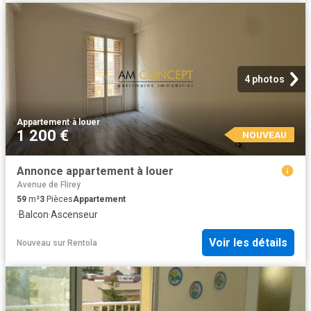
4 photos
Appartement
·
à louer
1 200 €
NOUVEAU
Annonce appartement à louer
Avenue de Flirey
59
m²
3
Pièces
Appartement
·
Balcon
·
Ascenseur
Voir les détails
Nouveau
sur
Rentola