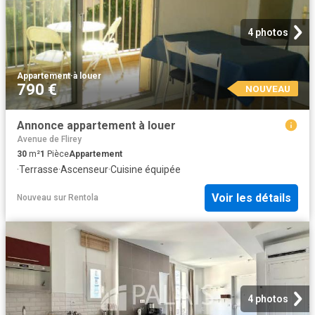
4 photos
Appartement
·
à louer
790 €
NOUVEAU
Annonce appartement à louer
Avenue de Flirey
30
m²
1
Pièce
Appartement
·
Terrasse
·
Ascenseur
·
Cuisine équipée
Voir les détails
Nouveau
sur
Rentola
4 photos