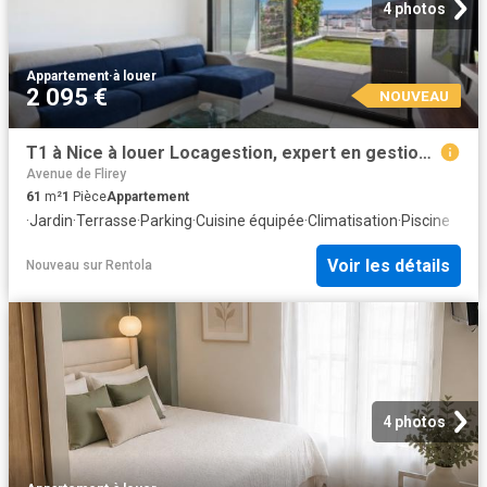
4 photos
Appartement
·
à louer
2 095 €
NOUVEAU
T1 à Nice à louer Locagestion, expert en gestion locative
Avenue de Flirey
61
m²
1
Pièce
Appartement
·
Jardin
·
Terrasse
·
Parking
·
Cuisine équipée
·
Climatisation
·
Piscine
Voir les détails
Nouveau
sur
Rentola
4 photos