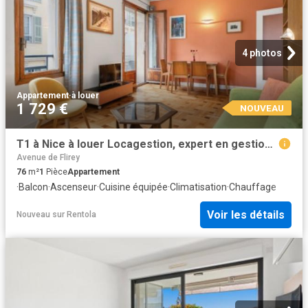
4 photos
Appartement
·
à louer
1 729 €
NOUVEAU
T1 à Nice à louer Locagestion, expert en gestion locative
Avenue de Flirey
76
m²
1
Pièce
Appartement
·
Balcon
·
Ascenseur
·
Cuisine équipée
·
Climatisation
·
Chauffage
Voir les détails
Nouveau
sur
Rentola