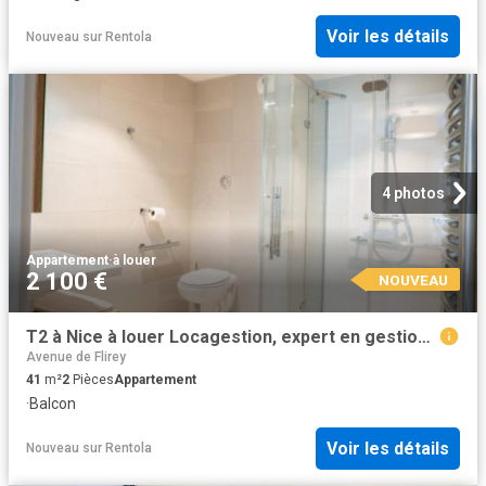
Voir les détails
Nouveau
sur
Rentola
4 photos
Appartement
·
à louer
2 100 €
NOUVEAU
T2 à Nice à louer Locagestion, expert en gestion locative
Avenue de Flirey
41
m²
2
Pièces
Appartement
·
Balcon
Voir les détails
Nouveau
sur
Rentola