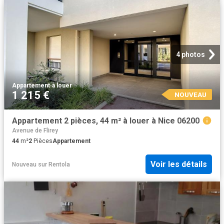
4 photos
Appartement
·
à louer
1 215 €
NOUVEAU
Appartement 2 pièces, 44 m² à louer à Nice 06200
Avenue de Flirey
44
m²
2
Pièces
Appartement
Voir les détails
Nouveau
sur
Rentola