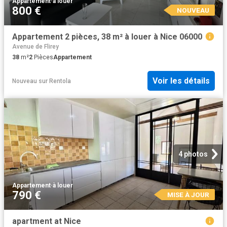
Appartement
·
à louer
800 €
NOUVEAU
Appartement 2 pièces, 38 m² à louer à Nice 06000
Avenue de Flirey
38
m²
2
Pièces
Appartement
Voir les détails
Nouveau
sur
Rentola
4 photos
Appartement
·
à louer
790 €
MISE À JOUR
apartment at Nice