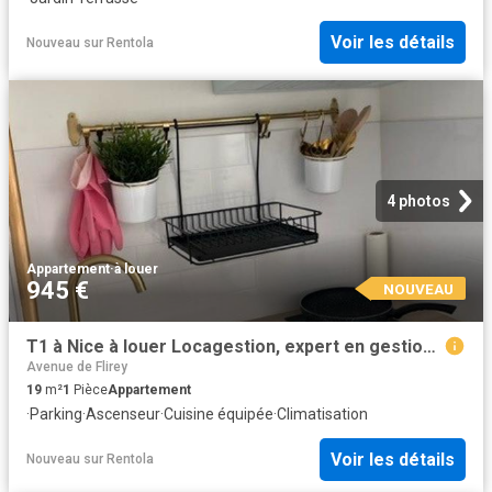
Voir les détails
Nouveau
sur
Rentola
4 photos
Appartement
·
à louer
945 €
NOUVEAU
T1 à Nice à louer Locagestion, expert en gestion locative
Avenue de Flirey
19
m²
1
Pièce
Appartement
·
Parking
·
Ascenseur
·
Cuisine équipée
·
Climatisation
Voir les détails
Nouveau
sur
Rentola