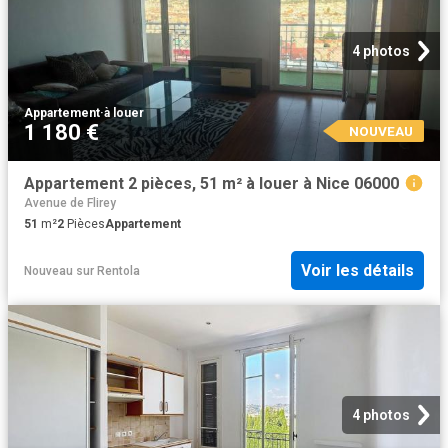
4 photos
Appartement
·
à louer
1 180 €
NOUVEAU
Appartement 2 pièces, 51 m² à louer à Nice 06000
Avenue de Flirey
51
m²
2
Pièces
Appartement
Voir les détails
Nouveau
sur
Rentola
4 photos