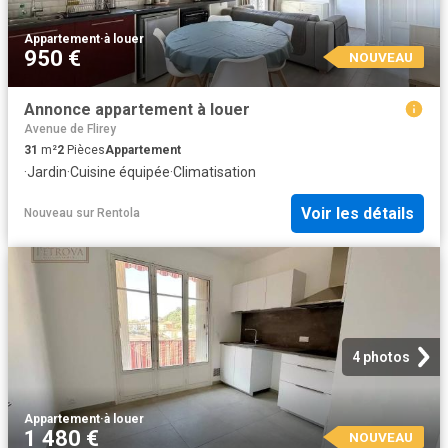
Appartement
·
à louer
950 €
NOUVEAU
Annonce appartement à louer
Avenue de Flirey
31
m²
2
Pièces
Appartement
·
Jardin
·
Cuisine équipée
·
Climatisation
Voir les détails
Nouveau
sur
Rentola
4 photos
Appartement
·
à louer
1 480 €
NOUVEAU