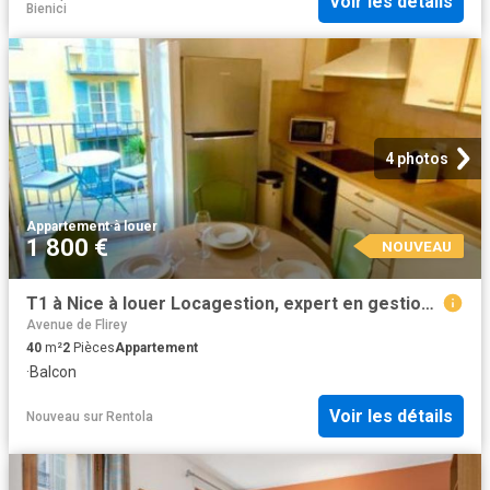
Voir les détails
Bienici
4 photos
Appartement
·
à louer
1 800 €
NOUVEAU
T1 à Nice à louer Locagestion, expert en gestion locative
Avenue de Flirey
40
m²
2
Pièces
Appartement
·
Balcon
Voir les détails
Nouveau
sur
Rentola