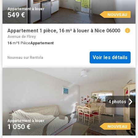
Appartement
·
à louer
549 €
NOUVEAU
Appartement 1 pièce, 16 m² à louer à Nice 06000
Avenue de Flirey
16
m²
1
Pièce
Appartement
Voir les détails
Nouveau
sur
Rentola
4 photos
Appartement
·
à louer
1 050 €
NOUVEAU