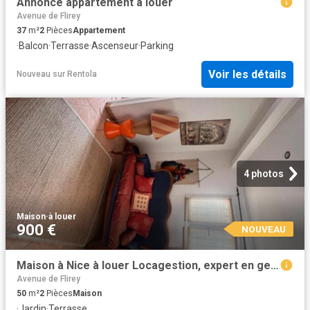
Annonce appartement à louer
Avenue de Flirey
37
m²
2
Pièces
Appartement
·
Balcon
·
Terrasse
·
Ascenseur
·
Parking
Voir les détails
Nouveau
sur
Rentola
4 photos
Maison
·
à louer
900 €
NOUVEAU
Maison à Nice à louer Locagestion, expert en gestion locative
Avenue de Flirey
50
m²
2
Pièces
Maison
·
Jardin
·
Terrasse