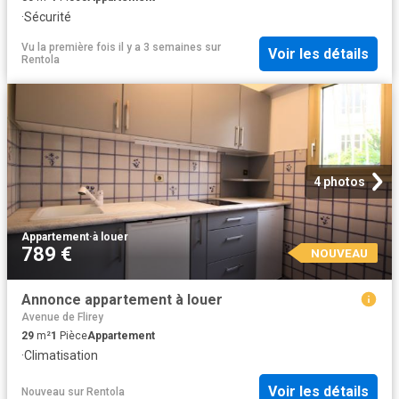
·
Sécurité
Vu la première fois il y a 3 semaines
sur
Voir les détails
Rentola
4 photos
Appartement
·
à louer
789 €
NOUVEAU
Annonce appartement à louer
Avenue de Flirey
29
m²
1
Pièce
Appartement
·
Climatisation
Voir les détails
Nouveau
sur
Rentola