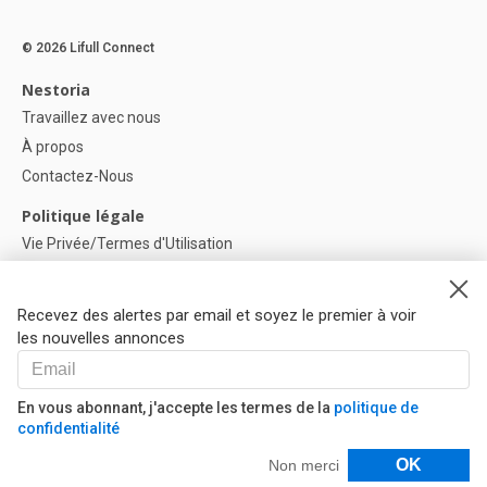
© 2026 Lifull Connect
Nestoria
Travaillez avec nous
À propos
Contactez-Nous
Politique légale
Vie Privée/Termes d'Utilisation
Politique de confidentialité
Politique de Cookies
Recevez des alertes par email et soyez le premier à voir
Paramètres des cookies
les nouvelles annonces
Aide
FAQ
En vous abonnant, j'accepte les termes de la
politique de
confidentialité
Nos Partenaires
Filtres
OK
Non merci