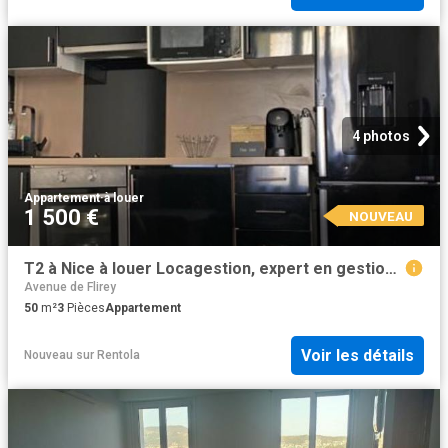
4 photos
Appartement
·
à louer
1 500 €
NOUVEAU
T2 à Nice à louer Locagestion, expert en gestion locative
Avenue de Flirey
50
m²
3
Pièces
Appartement
Voir les détails
Nouveau
sur
Rentola