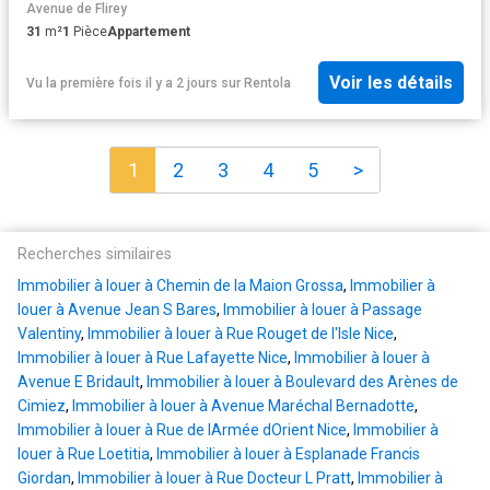
Avenue de Flirey
31
m²
1
Pièce
Appartement
Voir les détails
Vu la première fois il y a 2 jours
sur
Rentola
1
2
3
4
5
>
Recherches similaires
Immobilier à louer à Chemin de la Maion Grossa
,
Immobilier à
louer à Avenue Jean S Bares
,
Immobilier à louer à Passage
Valentiny
,
Immobilier à louer à Rue Rouget de l'Isle Nice
,
Immobilier à louer à Rue Lafayette Nice
,
Immobilier à louer à
Avenue E Bridault
,
Immobilier à louer à Boulevard des Arènes de
Cimiez
,
Immobilier à louer à Avenue Maréchal Bernadotte
,
Immobilier à louer à Rue de lArmée dOrient Nice
,
Immobilier à
louer à Rue Loetitia
,
Immobilier à louer à Esplanade Francis
Giordan
,
Immobilier à louer à Rue Docteur L Pratt
,
Immobilier à