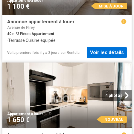
Appartement
·
à louer
1 100 €
MISE À JOUR
Annonce appartement à louer
Avenue de Flirey
40
m²
2
Pièces
Appartement
·
Terrasse
·
Cuisine équipée
Voir les détails
Vu la première fois il y a 2 jours
sur
Rentola
4 photos
Appartement
·
à louer
1 650 €
NOUVEAU