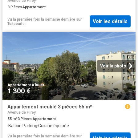
Avenue de Flirey
3
Pièces
Appartement
Vu la première fois la semaine dernière
sur
Voir les détails
Toitpourtoi
Voir la photo
Appartement
·
à louer
1 300 €
Appartement meublé 3 pièces 55 m²
Avenue de Flirey
55
m²
3
Pièces
Appartement
·
Balcon
·
Parking
·
Cuisine équipée
Vu la première fois la semaine dernière
sur