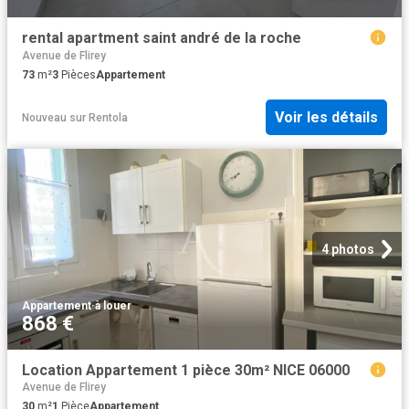
rental apartment saint andré de la roche
Avenue de Flirey
73
m²
3
Pièces
Appartement
Voir les détails
Nouveau
sur
Rentola
4 photos
Appartement
·
à louer
868 €
Location Appartement 1 pièce 30m² NICE 06000
Avenue de Flirey
30
m²
1
Pièce
Appartement