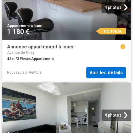
4 photos
Appartement
·
à louer
1 180 €
NOUVEAU
Annonce appartement à louer
Avenue de Flirey
43
m²
3
Pièces
Appartement
Voir les détails
Nouveau
sur
Rentola
4 photos