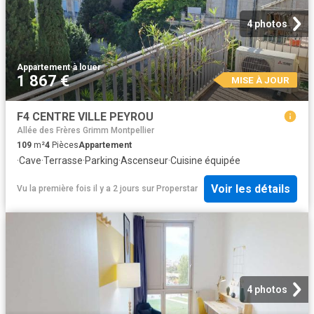
4 photos
Appartement
·
à louer
1 867 €
MISE À JOUR
F4 CENTRE VILLE PEYROU
Allée des Frères Grimm Montpellier
109
m²
4
Pièces
Appartement
·
Cave
·
Terrasse
·
Parking
·
Ascenseur
·
Cuisine équipée
Voir les détails
Vu la première fois il y a 2 jours
sur
Properstar
4 photos