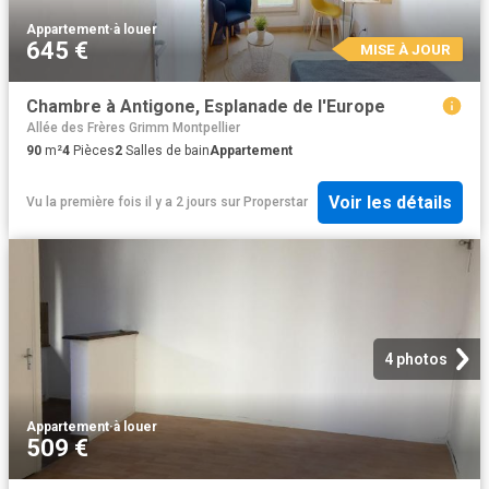
Appartement
·
à louer
645 €
MISE À JOUR
Chambre à Antigone, Esplanade de l'Europe
Allée des Frères Grimm Montpellier
90
m²
4
Pièces
2
Salles de bain
Appartement
Voir les détails
Vu la première fois il y a 2 jours
sur
Properstar
4 photos
Appartement
·
à louer
509 €