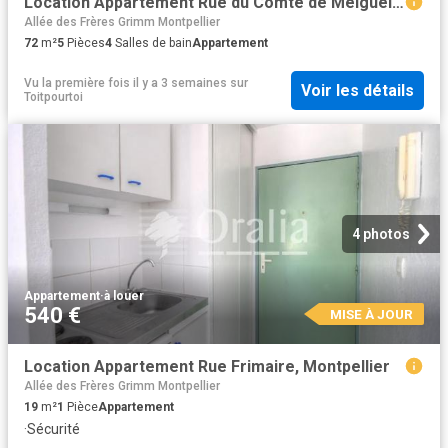
Location Appartement Rue du Comté de Melgueil, Montpellier
Allée des Frères Grimm Montpellier
72
m²
5
Pièces
4
Salles de bain
Appartement
Vu la première fois il y a 3 semaines
sur
Voir les détails
Toitpourtoi
4 photos
Appartement
·
à louer
540 €
MISE À JOUR
Location Appartement Rue Frimaire, Montpellier
Allée des Frères Grimm Montpellier
19
m²
1
Pièce
Appartement
·
Sécurité