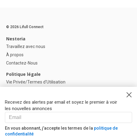
© 2026 Lifull Connect
Nestoria
Travaillez avec nous
À propos
Contactez-Nous
Politique légale
Vie Privée/Termes d'Utilisation
Politique de confidentialité
Politique de Cookies
Recevez des alertes par email et soyez le premier à voir
Paramètres des cookies
les nouvelles annonces
Aide
FAQ
En vous abonnant, j'accepte les termes de la
politique de
confidentialité
Nos Partenaires