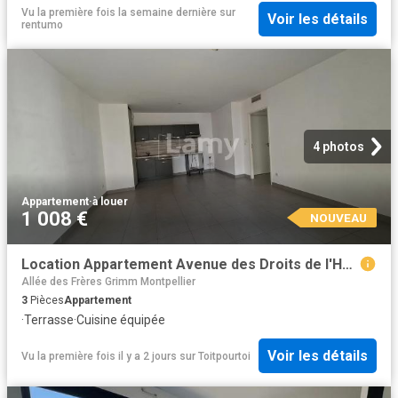
Vu la première fois la semaine dernière
sur
Voir les détails
rentumo
4 photos
Appartement
·
à louer
1 008 €
NOUVEAU
Location Appartement Avenue des Droits de l'Homme, Montpellier
Allée des Frères Grimm Montpellier
3
Pièces
Appartement
·
Terrasse
·
Cuisine équipée
Voir les détails
Vu la première fois il y a 2 jours
sur
Toitpourtoi