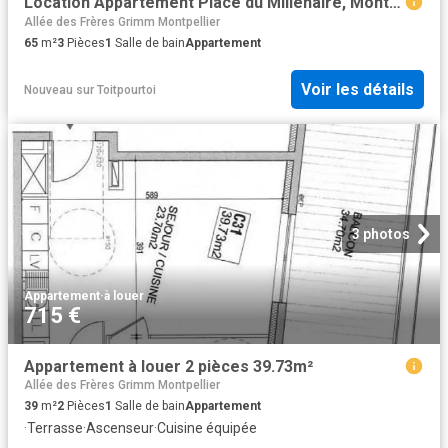
Location Appartement Place du Millénaire, Montpellier
Allée des Frères Grimm Montpellier
65
m²
3
Pièces
1
Salle de bain
Appartement
Voir les détails
Nouveau
sur
Toitpourtoi
3 photos
Appartement
·
à louer
715 €
Appartement à louer 2 pièces 39.73m²
Allée des Frères Grimm Montpellier
39
m²
2
Pièces
1
Salle de bain
Appartement
·
Terrasse
·
Ascenseur
·
Cuisine équipée