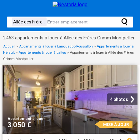
2 463 appartements à louer à Allée des Frères Grimm Montpellier
Accueil
>
Appartements à louer à Languedoc-Roussillon
>
Appartements à louer à
Hérault
>
Appartements à louer à Lattes
>
Appartements à louer à Allée des Frères
Grimm Montpellier
4 photos
Appartement
·
à louer
3 050 €
MISE À JOUR