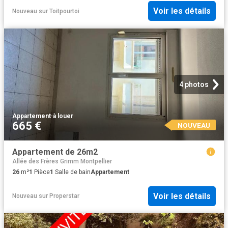
Voir les détails
Nouveau
sur
Toitpourtoi
4 photos
Appartement
·
à louer
665 €
NOUVEAU
Appartement de 26m2
Allée des Frères Grimm Montpellier
26
m²
1
Pièce
1
Salle de bain
Appartement
Voir les détails
Nouveau
sur
Properstar