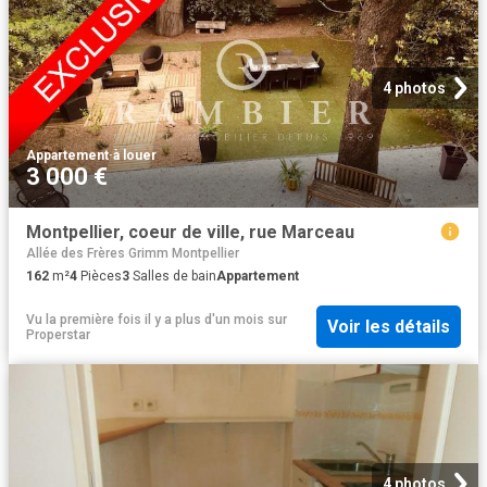
4 photos
Appartement
·
à louer
3 000 €
Montpellier, coeur de ville, rue Marceau
Allée des Frères Grimm Montpellier
162
m²
4
Pièces
3
Salles de bain
Appartement
Vu la première fois il y a plus d'un mois
sur
Voir les détails
Properstar
4 photos