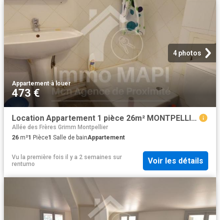
4 photos
Appartement
·
à louer
473 €
Location Appartement 1 pièce 26m² MONTPELLIER 34000
Allée des Frères Grimm Montpellier
26
m²
1
Pièce
1
Salle de bain
Appartement
Vu la première fois il y a 2 semaines
sur
Voir les détails
rentumo