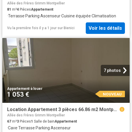
Allée des Frères Grimm Montpellier
81
m²
4
Pièces
Appartement
·
Terrasse
·
Parking
·
Ascenseur
·
Cuisine équipée
·
Climatisation
Voir les détails
Vu la première fois il y a 1 jour
sur
Bienici
7 photos
Appartement
·
à louer
1 053 €
NOUVEAU
Location Appartement 3 pièces 66.86 m2 Montpellier
Allée des Frères Grimm Montpellier
67
m²
3
Pièces
1
Salle de bain
Appartement
·
Cave
·
Terrasse
·
Parking
·
Ascenseur