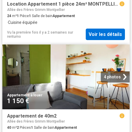
Location Appartement 1 pièce 24m² MONTPELLIER 34000
Allée des Frères Grimm Montpellier
24
m²
1
Pièce
1
Salle de bain
Appartement
·
Cuisine équipée
Vu la première fois il y a 2 semaines
sur
Voir les détails
rentumo
4 photos
Appartement
·
à louer
1 150 €
Appartement de 40m2
Allée des Frères Grimm Montpellier
40
m²
2
Pièces
1
Salle de bain
Appartement