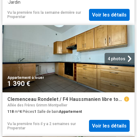
·
Jardin
Vu la première fois la semaine dernière
sur
Voir les détails
Properstar
4 photos
Appartement
·
à louer
1 390 €
Clemenceau Rondelet / F4 Haussmanien libre tout de suite
Allée des Frères Grimm Montpellier
118
m²
4
Pièces
1
Salle de bain
Appartement
Vu la première fois il y a 2 semaines
sur
Voir les détails
Properstar