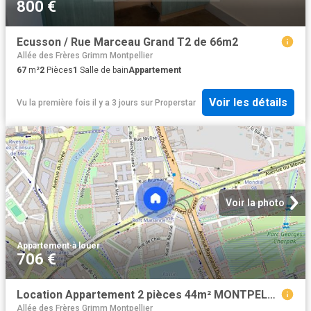
800 €
Ecusson / Rue Marceau Grand T2 de 66m2
Allée des Frères Grimm Montpellier
67
m²
2
Pièces
1
Salle de bain
Appartement
Voir les détails
Vu la première fois il y a 3 jours
sur
Properstar
Voir la photo
Appartement
·
à louer
706 €
Location Appartement 2 pièces 44m² MONTPELLIER 34000
Allée des Frères Grimm Montpellier