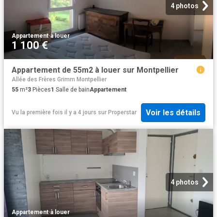
4 photos
Appartement
·
à louer
1 100 €
Appartement de 55m2 à louer sur Montpellier
Allée des Frères Grimm Montpellier
55
m²
3
Pièces
1
Salle de bain
Appartement
Voir les détails
Vu la première fois il y a 4 jours
sur
Properstar
4 photos
Appartement
·
à louer