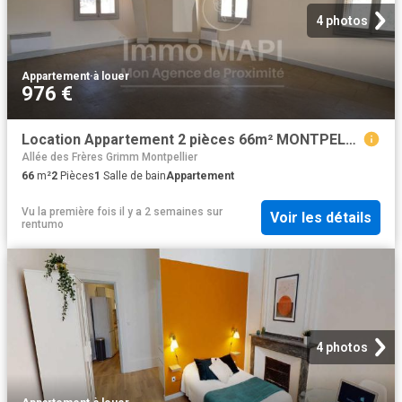
4 photos
Appartement
·
à louer
976 €
Location Appartement 2 pièces 66m² MONTPELLIER 34000
Allée des Frères Grimm Montpellier
66
m²
2
Pièces
1
Salle de bain
Appartement
Vu la première fois il y a 2 semaines
sur
Voir les détails
rentumo
4 photos