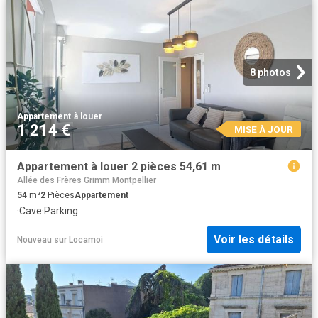
8 photos
Appartement
·
à louer
1 214 €
MISE À JOUR
Appartement à louer 2 pièces 54,61 m
Allée des Frères Grimm Montpellier
54
m²
2
Pièces
Appartement
·
Cave
·
Parking
Voir les détails
Nouveau
sur
Locamoi