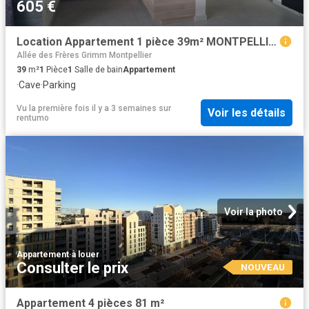
605 €
Location Appartement 1 pièce 39m² MONTPELLIER 34000
Allée des Frères Grimm Montpellier
39
m²
1
Pièce
1
Salle de bain
Appartement
·
Cave
·
Parking
Vu la première fois il y a 3 semaines
sur
Voir les détails
rentumo
Voir la photo
Appartement
·
à louer
Consulter le prix
NOUVEAU
Appartement 4 pièces 81 m²