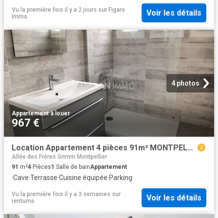
Vu la première fois il y a 2 jours
sur
Figaro
Voir les détails
Immo
4 photos
Appartement
·
à louer
967 €
Location Appartement 4 pièces 91m² MONTPELLIER 34000
Allée des Frères Grimm Montpellier
91
m²
4
Pièces
1
Salle de bain
Appartement
·
Cave
·
Terrasse
·
Cuisine équipée
·
Parking
Vu la première fois il y a 3 semaines
sur
Voir les détails
rentumo