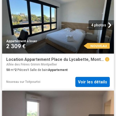
4 photos
Appartement
·
à louer
2 309 €
NOUVEAU
Location Appartement Place du Lycabette, Montpellier
Allée des Frères Grimm Montpellier
50
m²
2
Pièces
1
Salle de bain
Appartement
Voir les détails
Nouveau
sur
Toitpourtoi