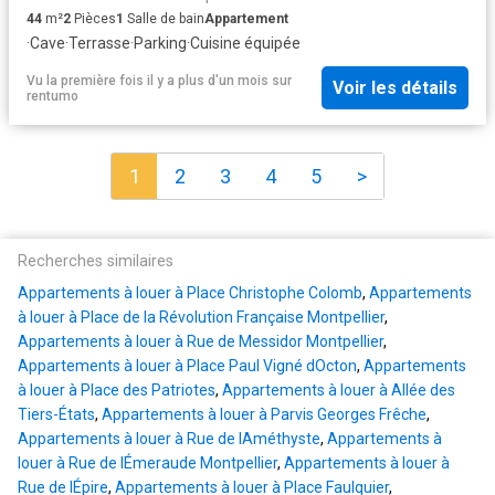
44
m²
2
Pièces
1
Salle de bain
Appartement
·
Cave
·
Terrasse
·
Parking
·
Cuisine équipée
Vu la première fois il y a plus d'un mois
sur
Voir les détails
rentumo
1
2
3
4
5
>
Recherches similaires
Appartements à louer à Place Christophe Colomb
,
Appartements
à louer à Place de la Révolution Française Montpellier
,
Appartements à louer à Rue de Messidor Montpellier
,
Appartements à louer à Place Paul Vigné dOcton
,
Appartements
à louer à Place des Patriotes
,
Appartements à louer à Allée des
Tiers-États
,
Appartements à louer à Parvis Georges Frêche
,
Appartements à louer à Rue de lAméthyste
,
Appartements à
louer à Rue de lÉmeraude Montpellier
,
Appartements à louer à
Rue de lÉpire
,
Appartements à louer à Place Faulquier
,