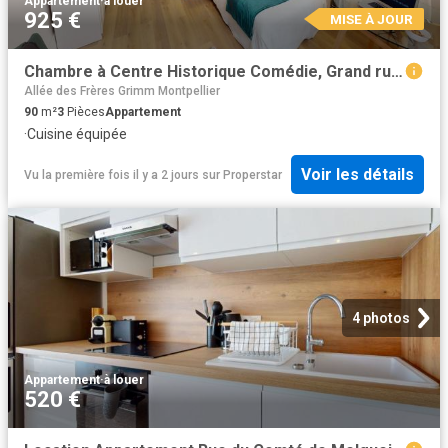
Appartement
·
à louer
925 €
MISE À JOUR
Chambre à Centre Historique Comédie, Grand rue Jean Moulin
Allée des Frères Grimm Montpellier
90
m²
3
Pièces
Appartement
·
Cuisine équipée
Voir les détails
Vu la première fois il y a 2 jours
sur
Properstar
4 photos
Appartement
·
à louer
520 €