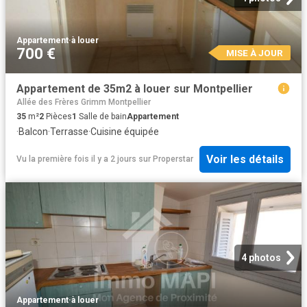
Appartement
·
à louer
700 €
MISE À JOUR
Appartement de 35m2 à louer sur Montpellier
Allée des Frères Grimm Montpellier
35
m²
2
Pièces
1
Salle de bain
Appartement
·
Balcon
·
Terrasse
·
Cuisine équipée
Voir les détails
Vu la première fois il y a 2 jours
sur
Properstar
4 photos
Appartement
·
à louer