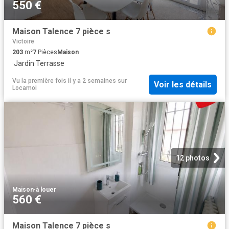
550 €
Maison Talence 7 pièce s
Victoire
203
m²
7
Pièces
Maison
·
Jardin
·
Terrasse
Vu la première fois il y a 2 semaines
sur
Voir les détails
Locamoi
12 photos
Maison
·
à louer
560 €
Maison Talence 7 pièce s