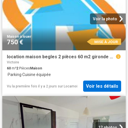
Voir la photo
Maison
·
à louer
750 €
MISE À JOUR
location maison begles 2 pièces 60 m2 gironde 33130 750 € / mois
Victoire
60
m²
2
Pièces
Maison
·
Parking
·
Cuisine équipée
Voir les détails
Vu la première fois il y a 2 jours
sur
Locamoi
12 photos