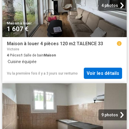
4 photos
Maison
·
à louer
1 607 €
Maison à louer 4 pièces 120 m2 TALENCE 33
Victoire
4
Pièces
1
Salle de bain
Maison
·
Cuisine équipée
Voir les détails
Vu la première fois il y a 3 jours
sur
rentumo
9 photos