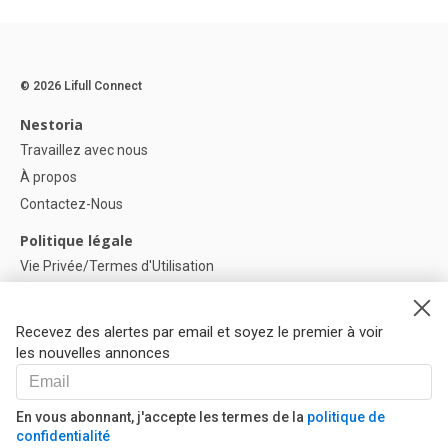
© 2026 Lifull Connect
Nestoria
Travaillez avec nous
À propos
Contactez-Nous
Politique légale
Vie Privée/Termes d'Utilisation
Politique de confidentialité
Politique de Cookies
Recevez des alertes par email et soyez le premier à voir
Paramètres des cookies
les nouvelles annonces
Aide
FAQ
En vous abonnant, j'accepte les termes de la
politique de
confidentialité
Nos Partenaires