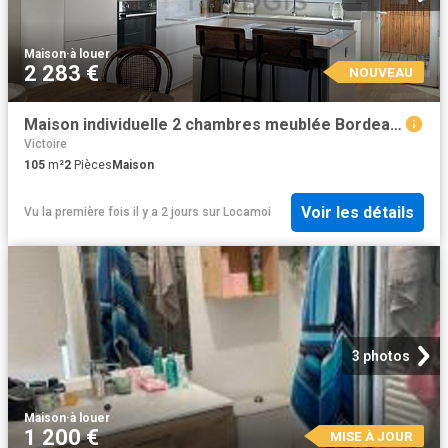
Maison
·
à louer
2 283 €
NOUVEAU
Maison individuelle 2 chambres meublée Bordeaux 33800
Victoire
105
m²
2
Pièces
Maison
Voir les détails
Vu la première fois il y a 2 jours
sur
Locamoi
3 photos
Maison
·
à louer
1 200 €
MISE À JOUR