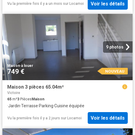
Voir les détails
Vu la première fois il y a un mois
sur
Locamoi
9 photos
Maison
·
à louer
749 €
NOUVEAU
Maison 3 pièces 65.04m²
Victoire
65
m²
3
Pièces
Maison
·
Jardin
·
Terrasse
·
Parking
·
Cuisine équipée
Voir les détails
Vu la première fois il y a 2 jours
sur
Locamoi