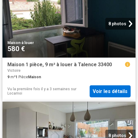
8 photos
Maison
·
à louer
580 €
Maison 1 pièce, 9 m² à louer à Talence 33400
Victoire
9
m²
1
Pièce
Maison
Vu la première fois il y a 3 semaines
sur
Voir les détails
Locamoi
8 photos