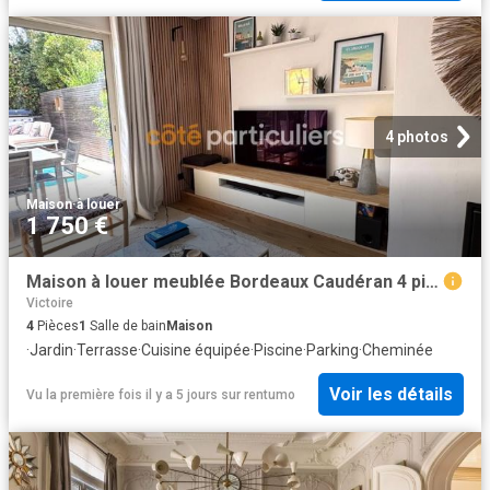
4 photos
Maison
·
à louer
1 750 €
Maison à louer meublée Bordeaux Caudéran 4 pièce s 105 m²
Victoire
4
Pièces
1
Salle de bain
Maison
·
Jardin
·
Terrasse
·
Cuisine équipée
·
Piscine
·
Parking
·
Cheminée
Voir les détails
Vu la première fois il y a 5 jours
sur
rentumo