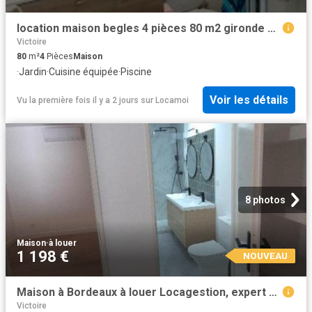
location maison begles 4 pièces 80 m2 gironde 33130 1200 € / mois
Victoire
80
m²
4
Pièces
Maison
·
Jardin
·
Cuisine équipée
·
Piscine
Voir les détails
Vu la première fois il y a 2 jours
sur
Locamoi
8 photos
Maison
·
à louer
1 198 €
NOUVEAU
Maison à Bordeaux à louer Locagestion, expert en gestion locative
Victoire