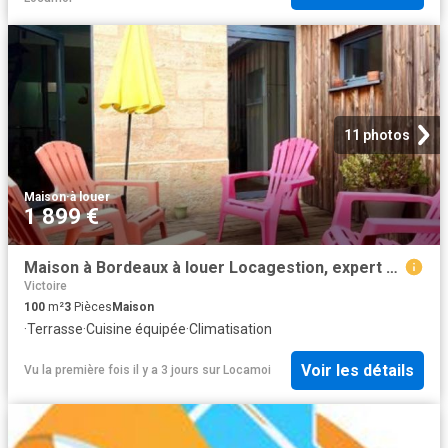
11 photos
Maison
·
à louer
1 899 €
Maison à Bordeaux à louer Locagestion, expert en gestion locative
Victoire
100
m²
3
Pièces
Maison
·
Terrasse
·
Cuisine équipée
·
Climatisation
Voir les détails
Vu la première fois il y a 3 jours
sur
Locamoi