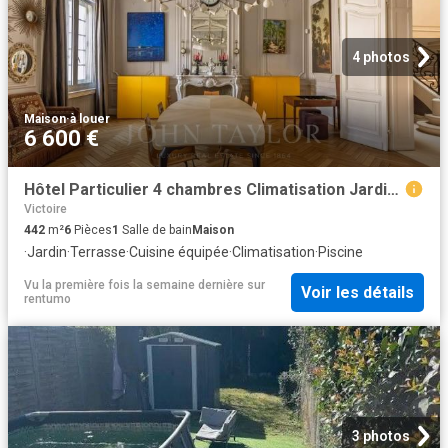
4 photos
Maison
·
à louer
6 600 €
Hôtel Particulier 4 chambres Climatisation Jardin Piscine Meublé Quartier Saint Seurin
Victoire
442
m²
6
Pièces
1
Salle de bain
Maison
·
Jardin
·
Terrasse
·
Cuisine équipée
·
Climatisation
·
Piscine
Vu la première fois la semaine dernière
sur
Voir les détails
rentumo
3 photos