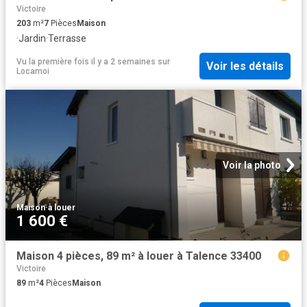
Victoire
203
m²
7
Pièces
Maison
·
Jardin
·
Terrasse
Vu la première fois il y a 2 semaines
sur
Voir les détails
Locamoi
Voir la photo
Maison
·
à louer
1 600 €
Maison 4 pièces, 89 m² à louer à Talence 33400
Victoire
89
m²
4
Pièces
Maison