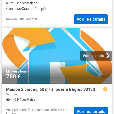
67
m²
3
Pièces
Maison
·
Terrasse
·
Cuisine équipée
Voir les détails
Nouveau
sur
Locamoi
Voir la photo
Maison
·
à louer
750 €
Maison 2 pièces, 60 m² à louer à Bègles 33130
Victoire
60
m²
2
Pièces
Maison
Vu la première fois la semaine dernière
sur
Voir les détails
Locamoi