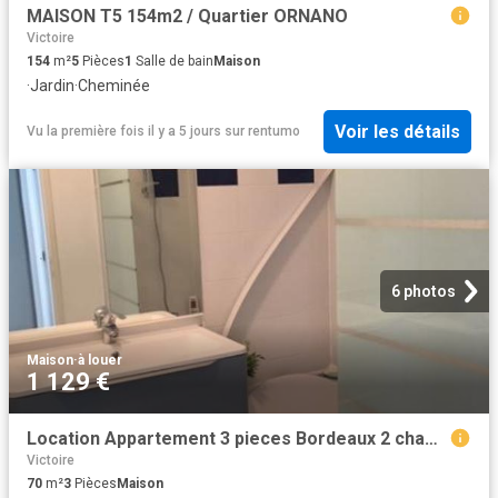
MAISON T5 154m2 / Quartier ORNANO
Victoire
154
m²
5
Pièces
1
Salle de bain
Maison
·
Jardin
·
Cheminée
Voir les détails
Vu la première fois il y a 5 jours
sur
rentumo
6 photos
Maison
·
à louer
1 129 €
Location Appartement 3 pieces Bordeaux 2 chambres
Victoire
70
m²
3
Pièces
Maison