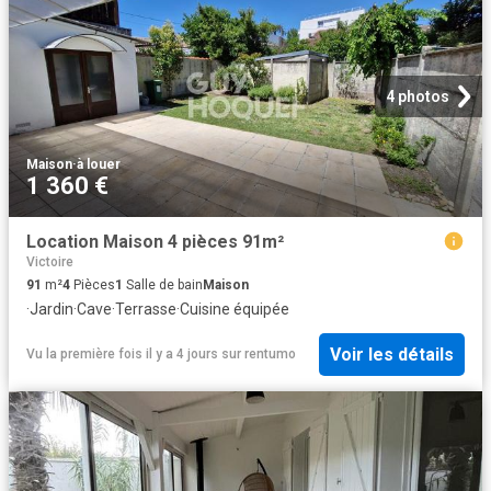
4 photos
Maison
·
à louer
1 360 €
Location Maison 4 pièces 91m²
Victoire
91
m²
4
Pièces
1
Salle de bain
Maison
·
Jardin
·
Cave
·
Terrasse
·
Cuisine équipée
Voir les détails
Vu la première fois il y a 4 jours
sur
rentumo