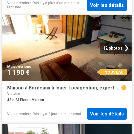
Vu la première fois il y a plus d'un mois
sur
Voir les détails
rentumo
12 photos
Maison
·
à louer
1 190 €
NOUVEAU
Maison à Bordeaux à louer Locagestion, expert en gestion locative
Victoire
43
m²
3
Pièces
Maison
Voir les détails
Vu la première fois il y a 2 jours
sur
Locamoi