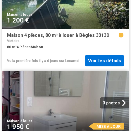
Maison
·
à louer
1 200 €
Maison 4 pièces, 80 m² à louer à Bègles 33130
Victoire
80
m²
4
Pièces
Maison
Voir les détails
Vu la première fois il y a 6 jours
sur
Locamoi
3 photos
Maison
·
à louer
1 950 €
MISE À JOUR