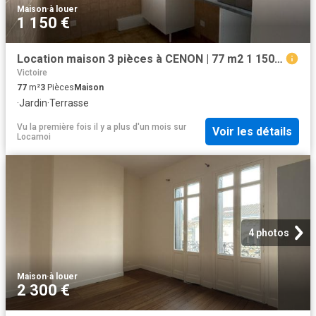
Maison
·
à louer
1 150 €
Location maison 3 pièces à CENON | 77 m2 1 150 C.C. € / mois
Victoire
77
m²
3
Pièces
Maison
·
Jardin
·
Terrasse
Vu la première fois il y a plus d'un mois
sur
Voir les détails
Locamoi
4 photos
Maison
·
à louer
2 300 €