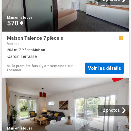
Maison
·
à louer
570 €
Maison Talence 7 pièce s
Victoire
203
m²
7
Pièces
Maison
·
Jardin
·
Terrasse
Vu la première fois il y a 2 semaines
sur
Voir les détails
Locamoi
12 photos
Maison
·
à louer