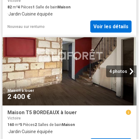
Victoire
82
m²
4
Pièces
1
Salle de bain
Maison
·
Jardin
·
Cuisine équipée
Voir les détails
Nouveau
sur
rentumo
4 photos
Maison
·
à louer
2 400 €
Maison T5 BORDEAUX à louer
Victoire
160
m²
5
Pièces
2
Salles de bain
Maison
·
Jardin
·
Cuisine équipée