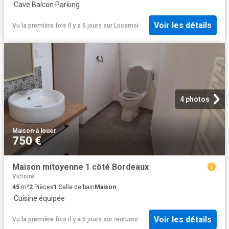
·
Cave
·
Balcon
·
Parking
Voir les détails
Vu la première fois il y a 6 jours
sur
Locamoi
4 photos
Maison
·
à louer
750 €
Maison mitoyenne 1 côté Bordeaux
Victoire
45
m²
2
Pièces
1
Salle de bain
Maison
·
Cuisine équipée
Voir les détails
Vu la première fois il y a 5 jours
sur
rentumo