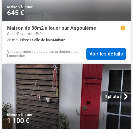
Maison
·
à louer
645 €
Maison de 38m2 à louer sur Angoulême
Saint-Privat-des-Prés
38
m²
1
Pièce
1
Salle de bain
Maison
Vu la première fois la semaine dernière
sur
Voir les détails
Locservice
4 photos
Maison
·
à louer
1 100 €