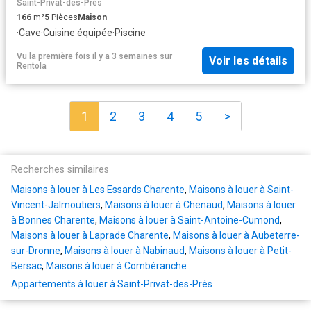
Saint-Privat-des-Prés
166
m²
5
Pièces
Maison
·
Cave
·
Cuisine équipée
·
Piscine
Vu la première fois il y a 3 semaines
sur
Voir les détails
Rentola
1
2
3
4
5
>
Recherches similaires
Maisons à louer à Les Essards Charente
,
Maisons à louer à Saint-
Vincent-Jalmoutiers
,
Maisons à louer à Chenaud
,
Maisons à louer
à Bonnes Charente
,
Maisons à louer à Saint-Antoine-Cumond
,
Maisons à louer à Laprade Charente
,
Maisons à louer à Aubeterre-
sur-Dronne
,
Maisons à louer à Nabinaud
,
Maisons à louer à Petit-
Bersac
,
Maisons à louer à Combéranche
Appartements à louer à Saint-Privat-des-Prés