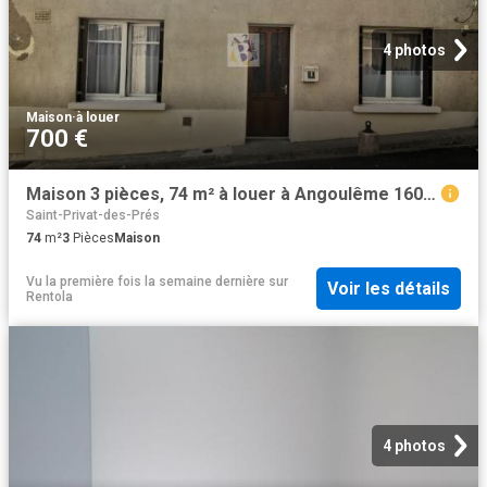
4 photos
Maison
·
à louer
700 €
Maison 3 pièces, 74 m² à louer à Angoulême 16000
Saint-Privat-des-Prés
74
m²
3
Pièces
Maison
Vu la première fois la semaine dernière
sur
Voir les détails
Rentola
4 photos