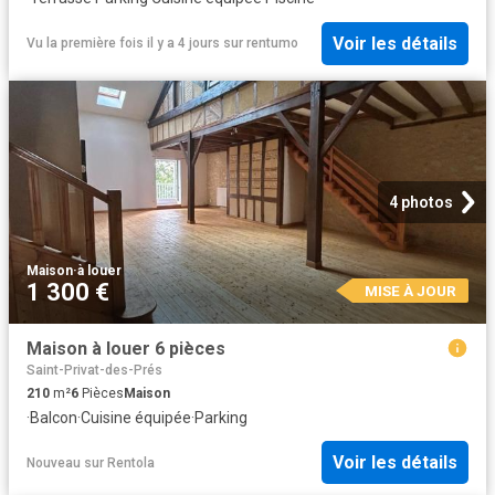
Voir les détails
Vu la première fois il y a 4 jours
sur
rentumo
4 photos
Maison
·
à louer
1 300 €
MISE À JOUR
Maison à louer 6 pièces
Saint-Privat-des-Prés
210
m²
6
Pièces
Maison
·
Balcon
·
Cuisine équipée
·
Parking
Voir les détails
Nouveau
sur
Rentola