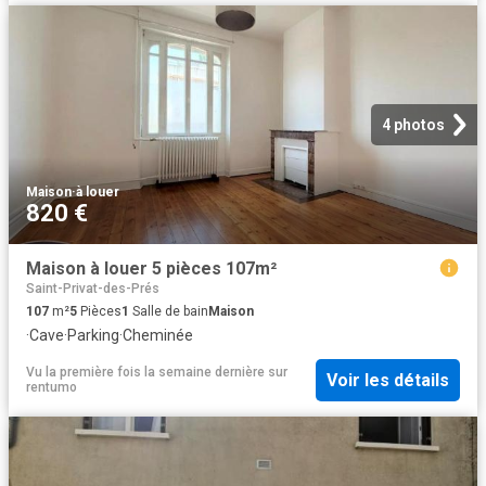
4 photos
Maison
·
à louer
820 €
Maison à louer 5 pièces 107m²
Saint-Privat-des-Prés
107
m²
5
Pièces
1
Salle de bain
Maison
·
Cave
·
Parking
·
Cheminée
Vu la première fois la semaine dernière
sur
Voir les détails
rentumo