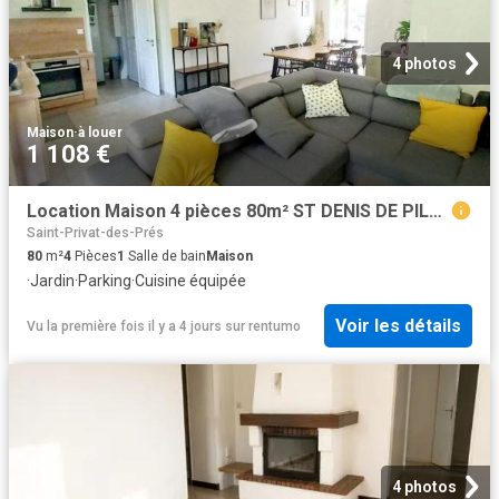
4 photos
Maison
·
à louer
1 108 €
Location Maison 4 pièces 80m² ST DENIS DE PILE 33910
Saint-Privat-des-Prés
80
m²
4
Pièces
1
Salle de bain
Maison
·
Jardin
·
Parking
·
Cuisine équipée
Voir les détails
Vu la première fois il y a 4 jours
sur
rentumo
4 photos