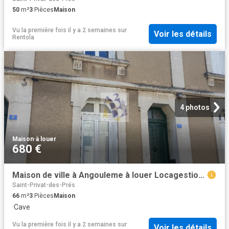
50
m²
3
Pièces
Maison
Vu la première fois il y a 2 semaines
sur
Voir les détails
Rentola
4 photos
Maison
·
à louer
680 €
Maison de ville à Angouleme à louer Locagestion, expert en gestion locative
Saint-Privat-des-Prés
66
m²
3
Pièces
Maison
·
Cave
Vu la première fois il y a 2 semaines
sur
Voir les détails