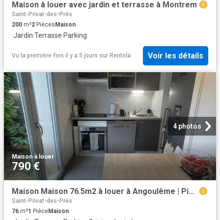
Maison à louer avec jardin et terrasse à Montrem
Saint-Privat-des-Prés
200
m²
2
Pièces
Maison
·
Jardin
·
Terrasse
·
Parking
Voir les détails
Vu la première fois il y a 5 jours
sur
Rentola
4 photos
Maison
·
à louer
790 €
Maison Maison 76.5m2 à louer à Angoulême | Pichet
Saint-Privat-des-Prés
76
m²
1
Pièce
Maison