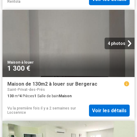
Rentola
4 photos
Maison
·
à louer
1 300 €
Maison de 130m2 à louer sur Bergerac
Saint-Privat-des-Prés
130
m²
4
Pièces
1
Salle de bain
Maison
Vu la première fois il y a 2 semaines
sur
Voir les détails
Locservice