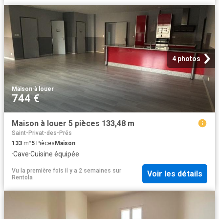
4 photos
Maison
·
à louer
744 €
Maison à louer 5 pièces 133,48 m
Saint-Privat-des-Prés
133
m²
5
Pièces
Maison
·
Cave
·
Cuisine équipée
Vu la première fois il y a 2 semaines
sur
Voir les détails
Rentola