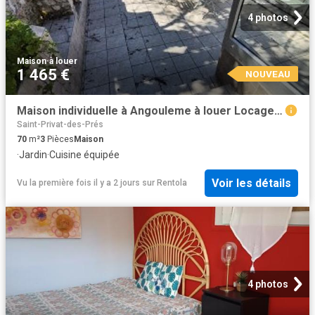
4 photos
Maison
·
à louer
1 465 €
NOUVEAU
Maison individuelle à Angouleme à louer Locagestion, expert en gestion locative
Saint-Privat-des-Prés
70
m²
3
Pièces
Maison
·
Jardin
·
Cuisine équipée
Voir les détails
Vu la première fois il y a 2 jours
sur
Rentola
4 photos