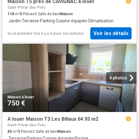
Maison T5 près de CAVIGNAC à louer
Saint-Privat-des-Prés
118
m²
5
Pièces
1
Salle de bain
Maison
·
Jardin
·
Terrasse
·
Parking
·
Cuisine équipée
·
Climatisation
Voir les détails
Vu la première fois il y a 3 jours
sur
rentumo
4 photos
Maison
·
à louer
750 €
A louer Maison T3 Les Billaux 64.93 m2
Saint-Privat-des-Prés
65
m²
3
Pièces
1
Salle de bain
Maison
·
Terrasse
·
Parking
·
Cuisine équipée
·
Piscine