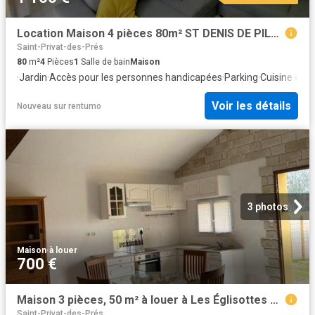
Location Maison 4 pièces 80m² ST DENIS DE PILE 33910
Saint-Privat-des-Prés
80
m²
4
Pièces
1
Salle de bain
Maison
·
Jardin
·
Accès pour les personnes handicapées
·
Parking
·
Cuisine équ
Voir les détails
Nouveau
sur
rentumo
3 photos
Maison
·
à louer
700 €
Maison 3 pièces, 50 m² à louer à Les Églisottes et Chalaures 33230
Saint-Privat-des-Prés