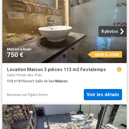
8 photos
Maison
·
à louer
750 €
MISE À JOUR
Location Maison 3 pièces 113 m2 Festalemps
Saint-Privat-des-Prés
113
m²
3
Pièces
1
Salle de bain
Maison
Voir les détails
Nouveau
sur
Figaro Immo