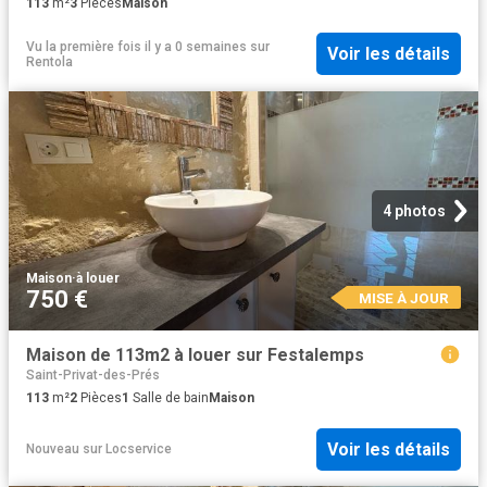
113
m²
3
Pièces
Maison
Vu la première fois il y a 0 semaines
sur
Voir les détails
Rentola
4 photos
Maison
·
à louer
750 €
MISE À JOUR
Maison de 113m2 à louer sur Festalemps
Saint-Privat-des-Prés
113
m²
2
Pièces
1
Salle de bain
Maison
Voir les détails
Nouveau
sur
Locservice