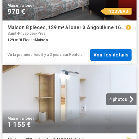
Maison
·
à louer
970 €
NOUVEAU
Maison 8 pièces, 129 m² à louer à Angoulême 16000
Saint-Privat-des-Prés
129
m²
8
Pièces
Maison
Voir les détails
Vu la première fois il y a 2 jours
sur
Rentola
4 photos
Maison
·
à louer
1 155 €