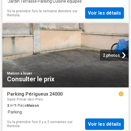
·
Jardin
·
Terrasse
·
Parking
·
Cuisine équipée
Vu la première fois la semaine dernière
sur
Voir les détails
Rentola
2 photos
Maison
·
à louer
Consulter le prix
Parking Périgueux 24000
Saint-Privat-des-Prés
3
m²
1
Pièce
Maison
·
Parking
Vu la première fois il y a 2 semaines
sur
Voir les détails
Rentola