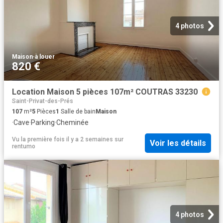
4 photos
Maison
·
à louer
820 €
Location Maison 5 pièces 107m² COUTRAS 33230
Saint-Privat-des-Prés
107
m²
5
Pièces
1
Salle de bain
Maison
·
Cave
·
Parking
·
Cheminée
Vu la première fois il y a 2 semaines
sur
Voir les détails
rentumo
4 photos