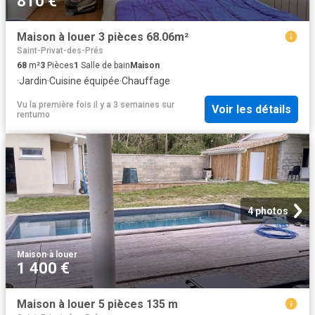
810 €
Maison à louer 3 pièces 68.06m²
Saint-Privat-des-Prés
68
m²
3
Pièces
1
Salle de bain
Maison
·
Jardin
·
Cuisine équipée
·
Chauffage
Vu la première fois il y a 3 semaines
sur
Voir les détails
rentumo
4 photos
Maison
·
à louer
1 400 €
Maison à louer 5 pièces 135 m