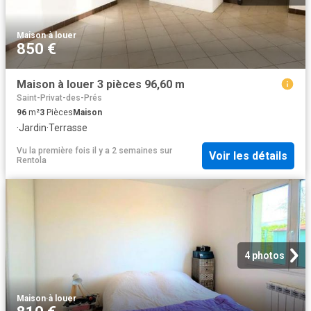
Maison
·
à louer
850 €
Maison à louer 3 pièces 96,60 m
Saint-Privat-des-Prés
96
m²
3
Pièces
Maison
·
Jardin
·
Terrasse
Vu la première fois il y a 2 semaines
sur
Voir les détails
Rentola
4 photos
Maison
·
à louer