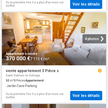
Vu la première fois il y a plus d'un mois
sur
Voir les détails
Goflint
4 photos
Appartement
·
à vendre
370 000 €
7 115 €/m²
vente appartement 3 Pièce s
Saint-Dalmas-le-Selvage
52
m²
3
Pièces
Appartement
·
Jardin
·
Cave
·
Parking
Vu la première fois il y a plus d'un mois
sur
Voir les détails
Goflint