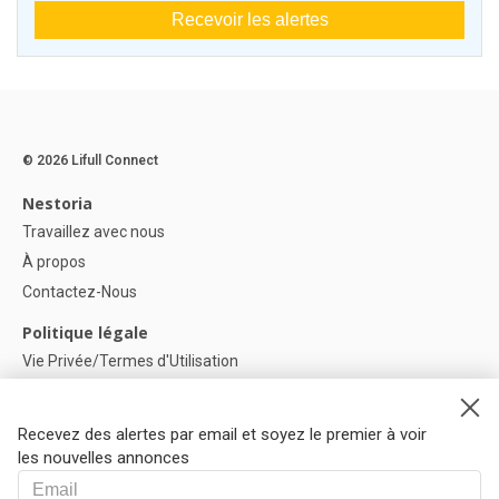
Recevoir les alertes
© 2026 Lifull Connect
Nestoria
Travaillez avec nous
À propos
Contactez-Nous
Politique légale
Vie Privée/Termes d'Utilisation
Politique de confidentialité
Politique de Cookies
Recevez des alertes par email et soyez le premier à voir
Paramètres des cookies
les nouvelles annonces
Aide