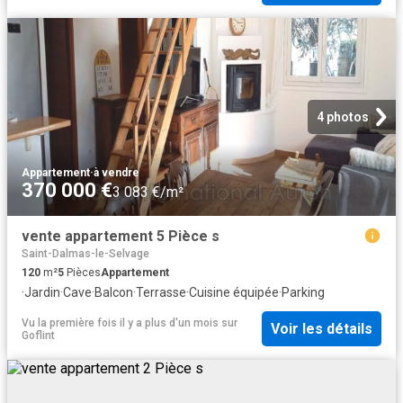
4 photos
Appartement
·
à vendre
370 000 €
3 083 €/m²
vente appartement 5 Pièce s
Saint-Dalmas-le-Selvage
120
m²
5
Pièces
Appartement
·
Jardin
·
Cave
·
Balcon
·
Terrasse
·
Cuisine équipée
·
Parking
Vu la première fois il y a plus d'un mois
sur
Voir les détails
Goflint