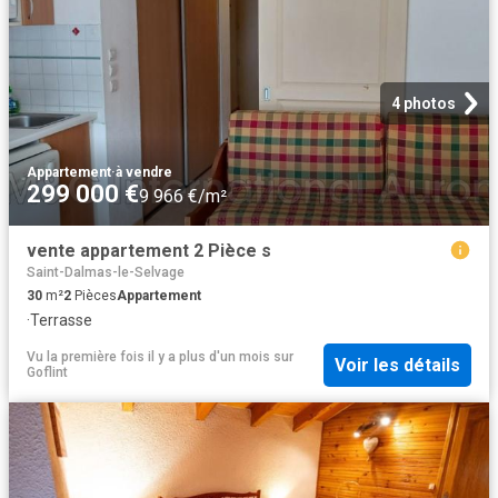
4 photos
Appartement
·
à vendre
299 000 €
9 966 €/m²
vente appartement 2 Pièce s
Saint-Dalmas-le-Selvage
30
m²
2
Pièces
Appartement
·
Terrasse
Vu la première fois il y a plus d'un mois
sur
Voir les détails
Goflint