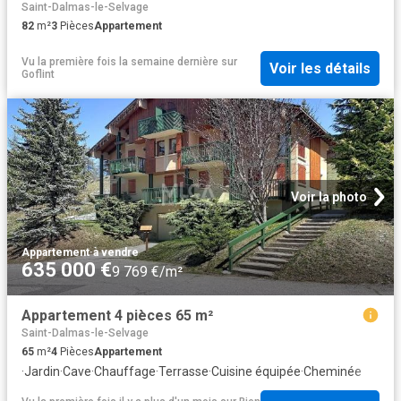
Saint-Dalmas-le-Selvage
82
m²
3
Pièces
Appartement
Vu la première fois la semaine dernière
sur
Voir les détails
Goflint
Voir la photo
Appartement
·
à vendre
635 000 €
9 769 €/m²
Appartement 4 pièces 65 m²
Saint-Dalmas-le-Selvage
65
m²
4
Pièces
Appartement
·
Jardin
·
Cave
·
Chauffage
·
Terrasse
·
Cuisine équipée
·
Cheminée