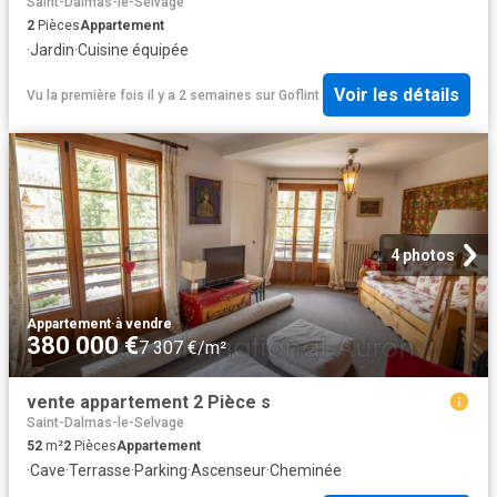
Saint-Dalmas-le-Selvage
2
Pièces
Appartement
·
Jardin
·
Cuisine équipée
Voir les détails
Vu la première fois il y a 2 semaines
sur
Goflint
4 photos
Appartement
·
à vendre
380 000 €
7 307 €/m²
vente appartement 2 Pièce s
Saint-Dalmas-le-Selvage
52
m²
2
Pièces
Appartement
·
Cave
·
Terrasse
·
Parking
·
Ascenseur
·
Cheminée