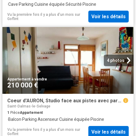
·
Cave
·
Parking
·
Cuisine équipée
·
Sécurité
·
Piscine
Vu la première fois il y a plus d'un mois
sur
Voir les détails
Goflint
4 photos
Appartement
·
à vendre
210 000 €
Coeur d'AURON, Studio face aux pistes avec parking privatif
Saint-Dalmas-le-Selvage
1
Pièce
Appartement
·
Balcon
·
Parking
·
Ascenseur
·
Cuisine équipée
·
Piscine
Vu la première fois il y a plus d'un mois
sur
Voir les détails
Goflint