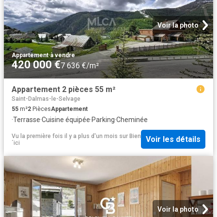
Voir la photo
Appartement
·
à vendre
420 000 €
7 636 €/m²
Appartement 2 pièces 55 m²
Saint-Dalmas-le-Selvage
55
m²
2
Pièces
Appartement
·
Terrasse
·
Cuisine équipée
·
Parking
·
Cheminée
Vu la première fois il y a plus d'un mois
sur
Bien
Voir les détails
´ici
Voir la photo