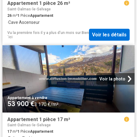
Appartement 1 pièce 26 m²
Saint-Dalmas-le-Selvage
26
m²
1
Pièce
Appartement
·
Cave
·
Ascenseur
Vu la première fois il y a plus d'un mois
sur
Bien
Voir les détails
´ici
Voir la photo
Appartement
·
à vendre
53 900 €
3 170 €/m²
Appartement 1 pièce 17 m²
Saint-Dalmas-le-Selvage
17
m²
1
Pièce
Appartement