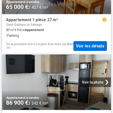
Appartement
·
à vendre
65 000 €
2 407 €/m²
Appartement 1 pièce 27 m²
Saint-Dalmas-le-Selvage
27
m²
1
Pièce
Appartement
·
Parking
Vu la première fois il y a plus d'un mois
sur
Bien
Voir les détails
´ici
Voir la photo
Appartement
·
à vendre
86 900 €
3 342 €/m²