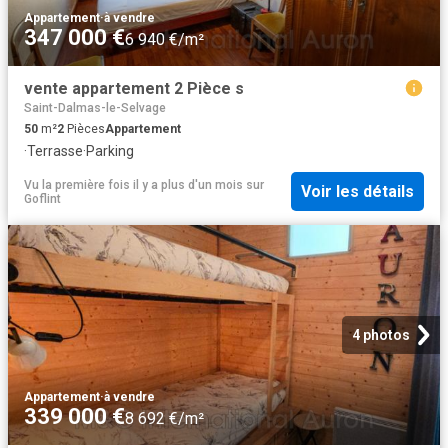
Appartement
·
à vendre
347 000 €
6 940 €/m²
vente appartement 2 Pièce s
Saint-Dalmas-le-Selvage
50
m²
2
Pièces
Appartement
·
Terrasse
·
Parking
Vu la première fois il y a plus d'un mois
sur
Voir les détails
Goflint
4 photos
Appartement
·
à vendre
339 000 €
8 692 €/m²