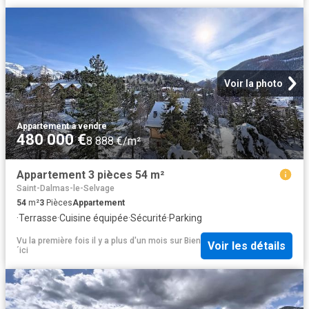
Voir la photo
Appartement
·
à vendre
480 000 €
8 888 €/m²
Appartement 3 pièces 54 m²
Saint-Dalmas-le-Selvage
54
m²
3
Pièces
Appartement
·
Terrasse
·
Cuisine équipée
·
Sécurité
·
Parking
Vu la première fois il y a plus d'un mois
sur
Bien
Voir les détails
´ici