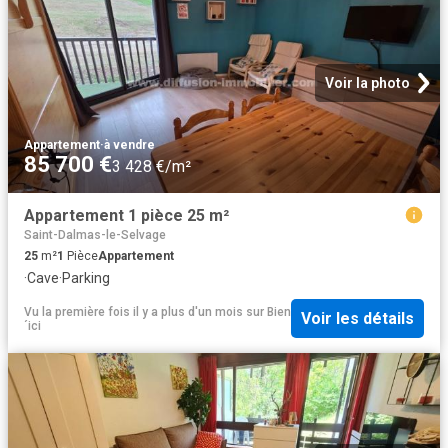
Voir la photo
Appartement
·
à vendre
85 700 €
3 428 €/m²
Appartement 1 pièce 25 m²
Saint-Dalmas-le-Selvage
25
m²
1
Pièce
Appartement
·
Cave
·
Parking
Vu la première fois il y a plus d'un mois
sur
Bien
Voir les détails
´ici