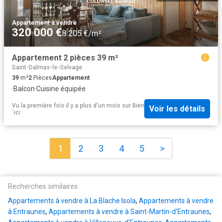
Appartement
·
à vendre
320 000 €
8 205 €/m²
Appartement 2 pièces 39 m²
Saint-Dalmas-le-Selvage
39
m²
2
Pièces
Appartement
·
Balcon
·
Cuisine équipée
Vu la première fois il y a plus d'un mois
sur
Bien
Voir les détails
´ici
1
2
3
4
5
>
Recherches similaires
Appartements à vendre à La Blache Isola
,
Appartements à vendre
à Entraunes
,
Appartements à vendre à Saint-Martin-d'Entraunes
,