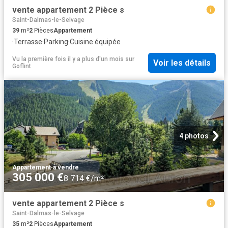
vente appartement 2 Pièce s
Saint-Dalmas-le-Selvage
39
m²
2
Pièces
Appartement
·
Terrasse
·
Parking
·
Cuisine équipée
Vu la première fois il y a plus d'un mois
sur
Voir les détails
Goflint
4 photos
Appartement
·
à vendre
305 000 €
8 714 €/m²
vente appartement 2 Pièce s
Saint-Dalmas-le-Selvage
35
m²
2
Pièces
Appartement