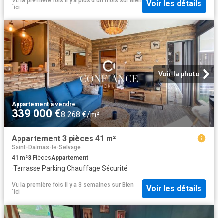
Vu la première fois il y a plus d'un mois
sur
Bien
Voir les détails
´ici
Voir la photo
Appartement
·
à vendre
339 000 €
8 268 €/m²
Appartement 3 pièces 41 m²
Saint-Dalmas-le-Selvage
41
m²
3
Pièces
Appartement
·
Terrasse
·
Parking
·
Chauffage
·
Sécurité
Vu la première fois il y a 3 semaines
sur
Bien
Voir les détails
´ici