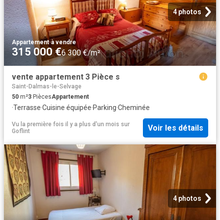
4 photos
Appartement
·
à vendre
315 000 €
6 300 €/m²
vente appartement 3 Pièce s
Saint-Dalmas-le-Selvage
50
m²
3
Pièces
Appartement
·
Terrasse
·
Cuisine équipée
·
Parking
·
Cheminée
Vu la première fois il y a plus d'un mois
sur
Voir les détails
Goflint
4 photos