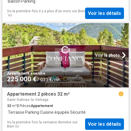
·
Balcon
·
Parking
Vu la première fois il y a plus d'un mois
sur
Bien
Voir les détails
´ici
Voir la photo
Appartement
·
à vendre
225 000 €
7 031 €/m²
Appartement 2 pièces 32 m²
Saint-Dalmas-le-Selvage
32
m²
2
Pièces
Appartement
·
Terrasse
·
Parking
·
Cuisine équipée
·
Sécurité
Vu la première fois la semaine dernière
sur
Voir les détails
Bien´ici