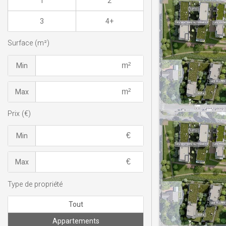
1
2
3
4+
Surface (m²)
Min
Max
Prix (€)
Min
Max
Type de propriété
Tout
Appartements