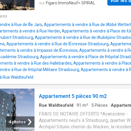
Voir les d
verdoyant bordé par l'Aar. À proximité imméd
sur
Figaro ImmoNeuf
> SPIRAL
commerces, des établissements scolaires e
équipements culturels et sportifs, l'adresse 
ires
cadre de vie à la fois central et agréable. Tra
ndre à Rue de lÎle Jars
,
Appartements à vendre à Rue de lAbbé Wetter
pistes cyclables et grands axes permettent 
rtements à vendre à Rue Herder
,
Appartements à vendre à Place de lUn
rejoindre facilement les principaux pôles de
hubert Strasbourg
,
Appartements à vendre à Rue de lAubépine Strasb
Strasbourg. La résidence propose 31 appar
ine
,
Appartements à vendre à Rue de lÉcrevisse Strasbourg
,
Appartemen
du studio au 5 pièces, répartis sur deux bâti
tements à vendre à Impasse de lÉcrevisse
,
Appartements à vendre à 
avec une conception architecturale contempo
lAcadémie Strasbourg
,
Appartements à vendre à Place de lHôpital Stras
pensée pour préserver l'intimité et valoriser
ments à vendre à Rue des Hallebardes
,
Appartements à vendre à Plac
l'environnement naturel. Les logements offre
dre à Rue de lHôpital Militaire Strasbourg
,
Appartements à vendre à R
volumes généreux et des agencements opti
à Rue Waldteufeld
souvent à double voire triple orientation, favo
la luminosité. Tous disposent d'un espace ext
balcon, terrasse ou jardin, conçu comme un vé
Appartement 5 pièces 90 m2
prolongement d
Rue Waldteufeld
·
91
m²
·
5
Pièces
·
Appartem
Jardin
·
Balcon
·
Terrasse
FRAIS DE NOTAIRE OFFERTS *Avanscène -
Appartements neufs à Strasbourg, quartier W
4 photos
Archipel.Située chemin du Wacken, la réside