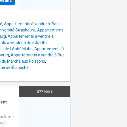
étails
iate des
t des
offre un
m, bus,
lé
,
Appartements à vendre à Place
de
iversité Strasbourg
,
Appartements
ourg
,
Appartements à vendre à
tements
ts à vendre à Rue Goethe
ments,
Rue de LAbbé Muhe
,
Appartements à
raine
bourg
,
Appartements à vendre à Rue
e du Marché aux Poissons
,
nt des
ue de lÉpinoche
misés,
risant
érieur:
ritable
577 900 €
ent
·
acken -
nce