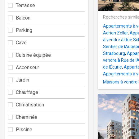
Terrasse
Recherches simila
Balcon
Appartements à ve
Parking
Adrien Zeller
,
Appa
à vendre à Rue Sc
Cave
Sentier de lAubép
Strasbourg
,
Appar
Cuisine équipée
vendre à Rue de 
Ascenseur
de lÉcurie
,
Apparte
Appartements à ven
Jardin
Maisons à vendre 
Chauffage
Climatisation
Cheminée
Piscine