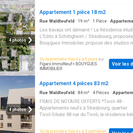
qualité. Réalisez un investissement clé en m
avec une rentabilité moyenne à 4%. Avec le 
Appartement 1 pièce 18 m2
optez pour la tranquillité ! Gestion assurée, 
Rue Waldteufeld
·
19
m²
·
1
Pièce
·
Apparteme
garantis, fiscalité avantageuse. pour découvri
Les travaux ont démarré ! La Résidence étud
résidence et rencontrez nos équipes
L'Edito à Schiltigheim / Strasbourg, proposée
4 photos
Bouygues Immobilier, propose des studios n
Cette résidence bénéficie d'une localisation
stratégique et de nombreuses commodités. 
Vu la première fois il y a 5 jours
sur
logements sont meublés, équipés et gérés p
Voir les d
Figaro ImmoNeuf
> BOUYGUES
Belles Années, avec des espaces communs
IMMOBILIER
qualité. Réalisez un investissement clé en m
avec une rentabilité moyenne à 4%. Avec le 
Appartement 4 pièces 83 m2
optez pour la tranquillité ! Gestion assurée, 
Rue Waldteufeld
·
84
m²
·
4
Pièces
·
Appartem
garantis, fiscalité avantageuse. pour découvri
Jardin
·
Balcon
·
Terrasse
FRAIS DE NOTAIRE OFFERTS *Tivoli 48 -
résidence et rencontrez nos équipes
Appartements neufs à Strasbourg, quartier
4 photos
Tivoli.Située 48 rue du Tivoli, la résidence bé
d'un emplacement recherché, entre le centre-v
le quartier européen, dans un environnement
Vu la première fois il y a 3 semaines