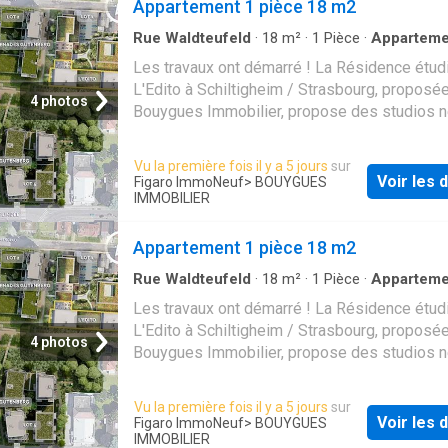
Appartement 1 pièce 18 m2
Rue Waldteufeld
·
18
m²
·
1
Pièce
·
Apparteme
Les travaux ont démarré ! La Résidence étud
L'Edito à Schiltigheim / Strasbourg, proposée
4 photos
Bouygues Immobilier, propose des studios n
Cette résidence bénéficie d'une localisation
stratégique et de nombreuses commodités. 
Vu la première fois il y a 5 jours
sur
logements sont meublés, équipés et gérés p
Voir les d
Figaro ImmoNeuf
> BOUYGUES
Belles Années, avec des espaces communs
IMMOBILIER
qualité. Réalisez un investissement clé en m
avec une rentabilité moyenne à 4%. Avec le 
Appartement 1 pièce 18 m2
optez pour la tranquillité ! Gestion assurée, 
Rue Waldteufeld
·
18
m²
·
1
Pièce
·
Apparteme
garantis, fiscalité avantageuse. pour découvri
Les travaux ont démarré ! La Résidence étud
résidence et rencontrez nos équipes
L'Edito à Schiltigheim / Strasbourg, proposée
4 photos
Bouygues Immobilier, propose des studios n
Cette résidence bénéficie d'une localisation
stratégique et de nombreuses commodités. 
Vu la première fois il y a 5 jours
sur
logements sont meublés, équipés et gérés p
Voir les d
Figaro ImmoNeuf
> BOUYGUES
Belles Années, avec des espaces communs
IMMOBILIER