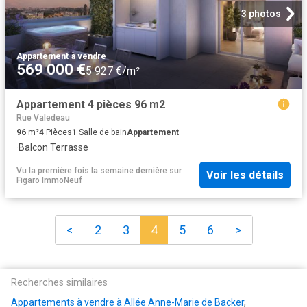
3 photos
Appartement
·
à vendre
569 000 €
5 927 €/m²
Appartement 4 pièces 96 m2
Rue Valedeau
96
m²
4
Pièces
1
Salle de bain
Appartement
·
Balcon
·
Terrasse
Vu la première fois la semaine dernière
sur
Voir les détails
Figaro ImmoNeuf
<
2
3
4
5
6
>
Recherches similaires
Appartements à vendre à Allée Anne-Marie de Backer
,