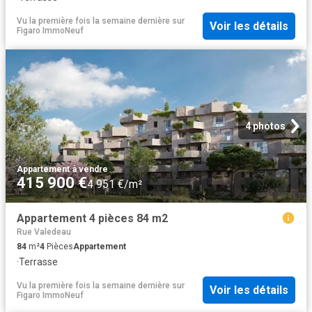
Vu la première fois la semaine dernière
sur
Voir les détails
Figaro ImmoNeuf
4 photos
Appartement
·
à vendre
415 900 €
4 951 €/m²
Appartement 4 pièces 84 m2
Rue Valedeau
84
m²
4
Pièces
Appartement
·
Terrasse
Vu la première fois la semaine dernière
sur
Voir les détails
Figaro ImmoNeuf