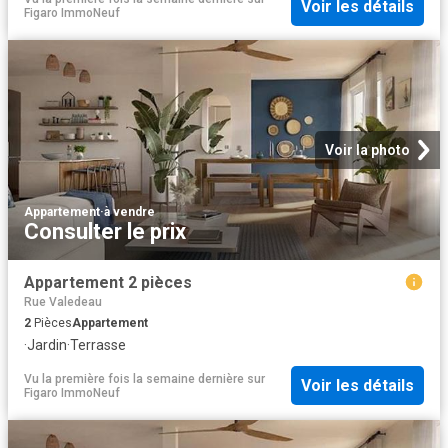
Voir les détails
Figaro ImmoNeuf
Voir la photo
Appartement
·
à vendre
Consulter le prix
Appartement 2 pièces
Rue Valedeau
2
Pièces
Appartement
·
Jardin
·
Terrasse
Vu la première fois la semaine dernière
sur
Voir les détails
Figaro ImmoNeuf