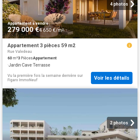
4 photos
Appartement
·
à vendre
279 000 €
4 650 €/m²
Appartement 3 pièces 59 m2
Rue Valedeau
60
m²
3
Pièces
Appartement
·
Jardin
·
Cave
·
Terrasse
Vu la première fois la semaine dernière
sur
Voir les détails
Figaro ImmoNeuf
2 photos