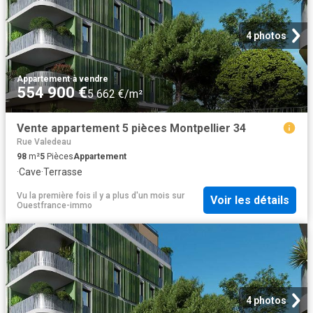
4 photos
Appartement
·
à vendre
554 900 €
5 662 €/m²
Vente appartement 5 pièces Montpellier 34
Rue Valedeau
98
m²
5
Pièces
Appartement
·
Cave
·
Terrasse
Vu la première fois il y a plus d'un mois
sur
Voir les détails
Ouestfrance-immo
4 photos