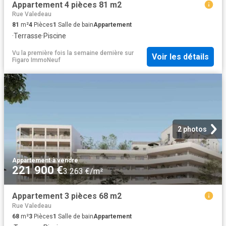
Appartement 4 pièces 81 m2
Rue Valedeau
81
m²
4
Pièces
1
Salle de bain
Appartement
·
Terrasse
·
Piscine
Vu la première fois la semaine dernière
sur
Voir les détails
Figaro ImmoNeuf
2 photos
Appartement
·
à vendre
221 900 €
3 263 €/m²
Appartement 3 pièces 68 m2
Rue Valedeau
68
m²
3
Pièces
1
Salle de bain
Appartement