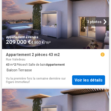
3 photos
Appartement
·
à vendre
209 000 €
4 860 €/m²
Appartement 2 pièces 43 m2
Rue Valedeau
43
m²
2
Pièces
1
Salle de bain
Appartement
·
Balcon
·
Terrasse
Vu la première fois la semaine dernière
sur
Voir les détails
Figaro ImmoNeuf