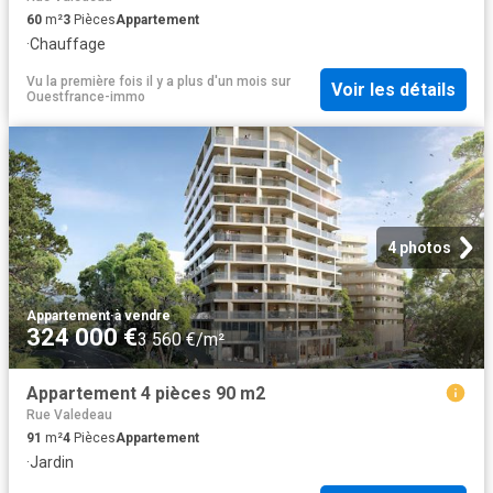
60
m²
3
Pièces
Appartement
·
Chauffage
Vu la première fois il y a plus d'un mois
sur
Voir les détails
Ouestfrance-immo
4 photos
Appartement
·
à vendre
324 000 €
3 560 €/m²
Appartement 4 pièces 90 m2
Rue Valedeau
91
m²
4
Pièces
Appartement
·
Jardin