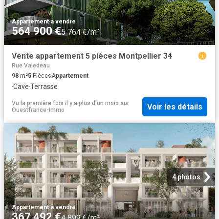
Appartement
·
à vendre
564 900 €
5 764 €/m²
Vente appartement 5 pièces Montpellier 34
Rue Valedeau
98
m²
5
Pièces
Appartement
·
Cave
·
Terrasse
Vu la première fois il y a plus d'un mois
sur
Voir les détails
Ouestfrance-immo
4 photos
Appartement
·
à vendre
367 492 €
4 899 €/m²