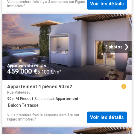
Vu la première fois il y a 3 semaines
sur
Figaro
Voir les détails
ImmoNeuf
3 photos
Appartement
·
à vendre
459 000 €
5 100 €/m²
Appartement 4 pièces 90 m2
Rue Valedeau
90
m²
4
Pièces
1
Salle de bain
Appartement
·
Balcon
·
Terrasse
Vu la première fois la semaine dernière
sur
Voir les détails
Figaro ImmoNeuf