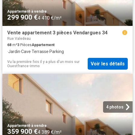
Appartement
·
à vendre
299 900 €
4 410 €/m²
Vente appartement 3 pièces Vendargues 34
Rue Valedeau
68
m²
3
Pièces
Appartement
·
Jardin
·
Cave
·
Terrasse
·
Parking
Vu la première fois il y a plus d'un mois
sur
Voir les détails
Ouestfrance-immo
4 photos
Appartement
·
à vendre
359 900 €
4 389 €/m²