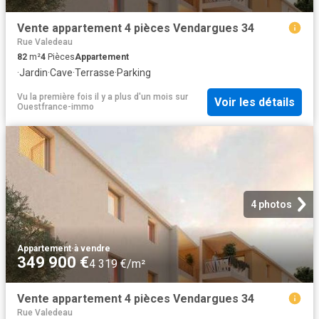
Vente appartement 4 pièces Vendargues 34
Rue Valedeau
82
m²
4
Pièces
Appartement
·
Jardin
·
Cave
·
Terrasse
·
Parking
Vu la première fois il y a plus d'un mois
sur
Voir les détails
Ouestfrance-immo
4 photos
Appartement
·
à vendre
349 900 €
4 319 €/m²
Vente appartement 4 pièces Vendargues 34
Rue Valedeau