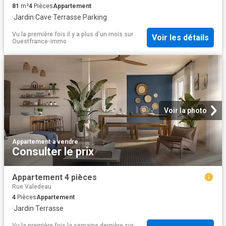
81
m²
4
Pièces
Appartement
·
Jardin
·
Cave
·
Terrasse
·
Parking
Vu la première fois il y a plus d'un mois
sur
Voir les détails
Ouestfrance-immo
Voir la photo
Appartement
·
à vendre
Consulter le prix
Appartement 4 pièces
Rue Valedeau
4
Pièces
Appartement
·
Jardin
·
Terrasse
Vu la première fois la semaine dernière
sur