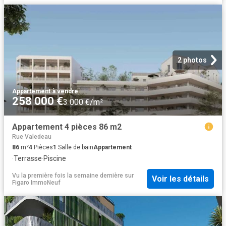
2 photos
Appartement
·
à vendre
258 000 €
3 000 €/m²
Appartement 4 pièces 86 m2
Rue Valedeau
86
m²
4
Pièces
1
Salle de bain
Appartement
·
Terrasse
·
Piscine
Vu la première fois la semaine dernière
sur
Voir les détails
Figaro ImmoNeuf