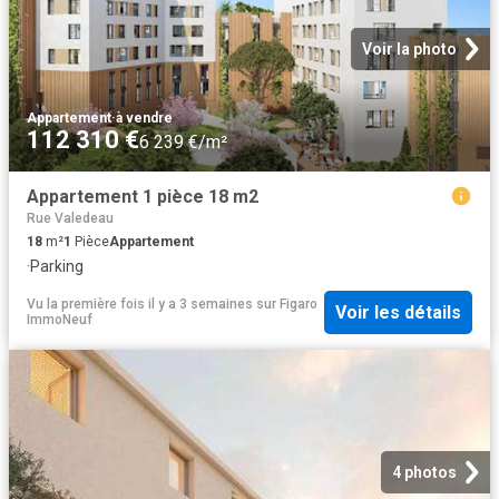
Voir la photo
Appartement
·
à vendre
112 310 €
6 239 €/m²
Appartement 1 pièce 18 m2
Rue Valedeau
18
m²
1
Pièce
Appartement
·
Parking
Vu la première fois il y a 3 semaines
sur
Figaro
Voir les détails
ImmoNeuf
4 photos