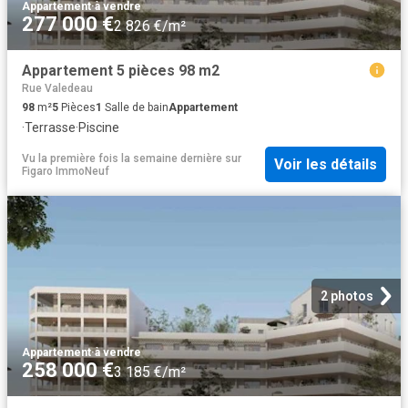
Appartement
·
à vendre
277 000 €
2 826 €/m²
Appartement 5 pièces 98 m2
Rue Valedeau
98
m²
5
Pièces
1
Salle de bain
Appartement
·
Terrasse
·
Piscine
Vu la première fois la semaine dernière
sur
Voir les détails
Figaro ImmoNeuf
2 photos
Appartement
·
à vendre
258 000 €
3 185 €/m²