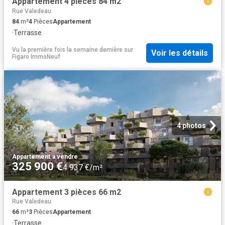
Appartement 4 pièces 84 m2
Rue Valedeau
84
m²
4
Pièces
Appartement
·
Terrasse
Vu la première fois la semaine dernière
sur
Voir les détails
Figaro ImmoNeuf
4 photos
Appartement
·
à vendre
325 900 €
4 937 €/m²
Appartement 3 pièces 66 m2
Rue Valedeau
66
m²
3
Pièces
Appartement
·
Terrasse