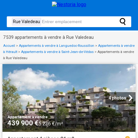
7 539 appartements à vendre à Rue Valedeau
Accueil
>
Appartements à vendre à Languedoc-Roussillon
>
Appartements à vendre
à Hérault
>
Appartements à vendre à Saint-Jean-de-Védas
>
Appartements à vendre
à Rue Valedeau
4 photos
Appartement
·
à vendre
439 900 €
5 236 €/m²