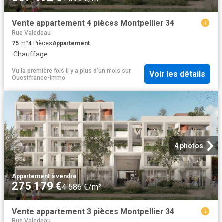
Vente appartement 4 pièces Montpellier 34
Rue Valedeau
75
m²
4
Pièces
Appartement
·
Chauffage
Vu la première fois il y a plus d'un mois
sur
Voir les détails
Ouestfrance-immo
4 photos
Appartement
·
à vendre
275 179 €
4 586 €/m²
Vente appartement 3 pièces Montpellier 34
Rue Valedeau