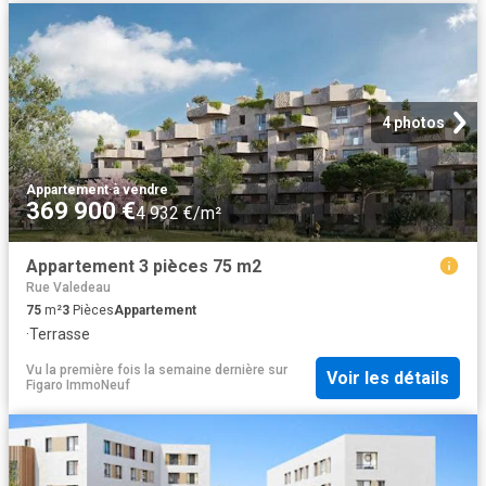
4 photos
Appartement
·
à vendre
369 900 €
4 932 €/m²
Appartement 3 pièces 75 m2
Rue Valedeau
75
m²
3
Pièces
Appartement
·
Terrasse
Vu la première fois la semaine dernière
sur
Voir les détails
Figaro ImmoNeuf