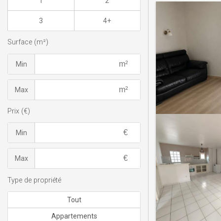
1
2
3
4+
Surface (m²)
Min
Max
Prix (€)
Min
Max
Type de propriété
Tout
Appartements