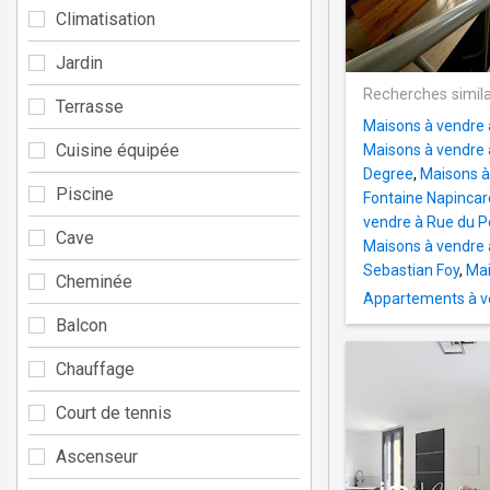
Climatisation
Jardin
Recherches simila
Terrasse
Maisons à vendre 
Cuisine équipée
Maisons à vendre
Degree
,
Maisons à 
Piscine
Fontaine Napinca
vendre à Rue du P
Cave
Maisons à vendre
Sebastian Foy
,
Mai
Cheminée
Appartements à ve
Balcon
Chauffage
Court de tennis
Ascenseur