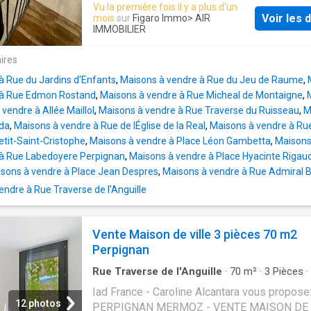
Vu la première fois il y a plus d'un
Voir les d
mois
sur
Figaro Immo
> AIR
IMMOBILIER
ires
à Rue du Jardins d'Enfants
,
Maisons à vendre à Rue du Jeu de Raume
,
 à Rue Edmon Rostand
,
Maisons à vendre à Rue Micheal de Montaigne
,
vendre à Allée Maillol
,
Maisons à vendre à Rue Traverse du Ruisseau
,
M
rda
,
Maisons à vendre à Rue de lÉglise de la Real
,
Maisons à vendre à Ru
etit-Saint-Cristophe
,
Maisons à vendre à Place Léon Gambetta
,
Maisons 
 à Rue Labedoyere Perpignan
,
Maisons à vendre à Place Hyacinte Rigau
sons à vendre à Place Jean Despres
,
Maisons à vendre à Rue Admiral B
ndre à Rue Traverse de l'Anguille
Vente Maison de ville 3 pièces 70 m2
Perpignan
Rue Traverse de l'Anguille
·
70
m²
·
3
Pièces
·
·
Jardin
·
Balcon
·
Terrasse
Iad France - Caroline Alcantara vous propose
12 photos
PERPIGNAN MERMOZ - VENTE MAISON DE 