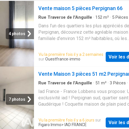
Vente maison 5 pièces Perpignan 66
Rue Traverse de l'Anguille
·
152
m²
·
5
Pièces
Salles de bain
·
Maison
·
Climatisation
·
Parking
Dans l’un des quartiers les plus appréciés d
Perpignan, découvrez cette agréable maison
4 photos
familiale d’environ 152 m² habitables, où les
volumes généreux et la luminosité offrent un
de vie confortable et chaleureux. Dès l’entrée,
Vu la première fois il y a 2 semaines
Voir les d
maison séduit par sa vaste pièce de vie de p
sur
Ouestfrance-immo
45 m², baignée de lumière, idéale pour parta
moments en famille ou recevoir des amis. La
Vente Maison 3 pièces 51 m2 Perpigna
cuisine, rénovée avec soin, s’intègre
harmonieusement à cet espace Pensée pour 
Rue Traverse de l'Anguille
·
51
m²
·
3
Pièces
·
·
Jardin
·
Terrasse
·
Cuisine équipée
·
Climatisati
confort au quotidien, la maison bénéficie d’u
Iad France - France Lobbens vous propose: 
Parking
climatisation gainable, d’un garage traversant
exclusivité iad ! Perpignan sud, quartier saint
7 photos
d’environ 23 m² et d’un terrain d’environ 216 
Gaudérique ! Coquette maison de plain pied 
facile à entretenir tout en permettant de prof
m² habitables sur parcelle de 120 m² avec jar
extérieurs. L’espace nuit comprend quatre be
terrasse et garage ! Idéalement exposée et s
Vu la première fois il y a 6 jours
sur
chambres, dont deux de plus de 20 m². L’une 
Voir les d
au cOEur d 'une impasse elle offre un bel es
Figaro Immo
> IAD FRANCE
bénéficie de sa salle de bains privative, offra