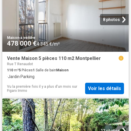
8 photos
Maison
·
à vendre
478 000 €
4 345 €/m²
Vente Maison 5 pièces 110 m2 Montpellier
Rue T Renaudot
110
m²
5
Pièces
1
Salle de bain
Maison
·
Jardin
·
Parking
Vu la première fois il y a plus d'un mois
sur
Voir les détails
Figaro Immo
12 photos