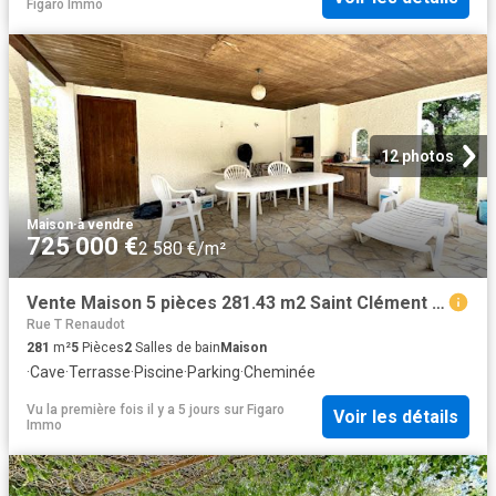
Figaro Immo
12 photos
Maison
·
à vendre
725 000 €
2 580 €/m²
Vente Maison 5 pièces 281.43 m2 Saint Clément de Rivière
Rue T Renaudot
281
m²
5
Pièces
2
Salles de bain
Maison
·
Cave
·
Terrasse
·
Piscine
·
Parking
·
Cheminée
Vu la première fois il y a 5 jours
sur
Figaro
Voir les détails
Immo