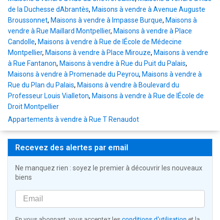
de la Duchesse dAbrantès
,
Maisons à vendre à Avenue Auguste
Broussonnet
,
Maisons à vendre à Impasse Burque
,
Maisons à
vendre à Rue Maillard Montpellier
,
Maisons à vendre à Place
Candolle
,
Maisons à vendre à Rue de lÉcole de Médecine
Montpellier
,
Maisons à vendre à Place Mirouze
,
Maisons à vendre
à Rue Fantanon
,
Maisons à vendre à Rue du Puit du Palais
,
Maisons à vendre à Promenade du Peyrou
,
Maisons à vendre à
Rue du Plan du Palais
,
Maisons à vendre à Boulevard du
Professeur Louis Vialleton
,
Maisons à vendre à Rue de lÉcole de
Droit Montpellier
Appartements à vendre à Rue T Renaudot
Recevez des alertes par email
Ne manquez rien : soyez le premier à découvrir les nouveaux
biens
En vous abonnant, vous acceptez les
conditions d'utilisation
et la