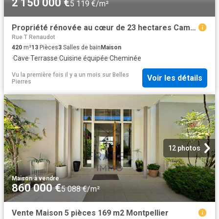
2 150 000 €
5 119 €/m²
Propriété rénovée au cœur de 23 hectares Camargue
Rue T Renaudot
420
m²
13
Pièces
3
Salles de bain
Maison
·
Cave
·
Terrasse
·
Cuisine équipée
·
Cheminée
Vu la première fois il y a un mois
sur
Belles
Voir les détails
Pierres
12 photos
Maison
·
à vendre
860 000 €
5 088 €/m²
Vente Maison 5 pièces 169 m2 Montpellier