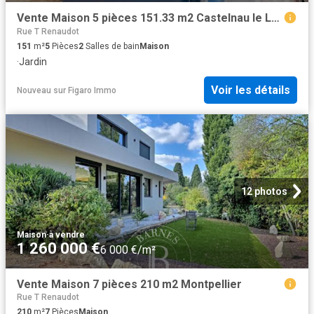
Vente Maison 5 pièces 151.33 m2 Castelnau le Lez
Rue T Renaudot
151
m²
5
Pièces
2
Salles de bain
Maison
·
Jardin
Voir les détails
Nouveau
sur
Figaro Immo
12 photos
Maison
·
à vendre
1 260 000 €
6 000 €/m²
Vente Maison 7 pièces 210 m2 Montpellier
Rue T Renaudot
210
m²
7
Pièces
Maison