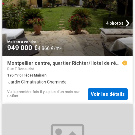
4 photos
Maison
·
à vendre
949 000 €
4 866 €/m²
Montpellier centre, quartier Richter/Hotel de région, villa 195m², 4 chs + 1 bureau sur parcelle 448m²
Rue T Renaudot
195
m²
6
Pièces
Maison
·
Jardin
·
Climatisation
·
Cheminée
Vu la première fois il y a plus d'un mois
sur
Voir les détails
Goflint