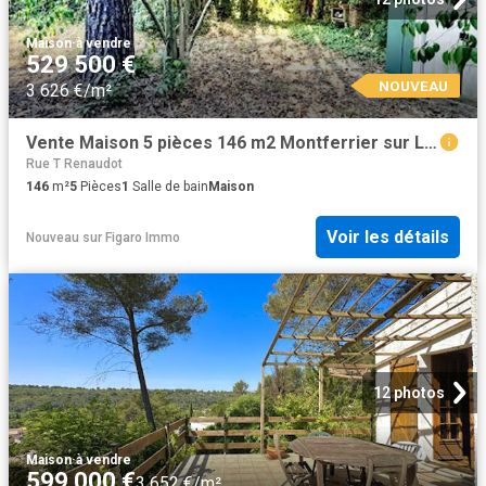
Maison
·
à vendre
529 500 €
NOUVEAU
3 626 €/m²
Vente Maison 5 pièces 146 m2 Montferrier sur Lez
Rue T Renaudot
146
m²
5
Pièces
1
Salle de bain
Maison
Voir les détails
Nouveau
sur
Figaro Immo
12 photos
Maison
·
à vendre
599 000 €
3 652 €/m²