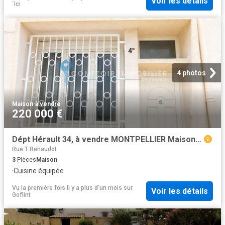
Voir les détails
´ici
4 photos
Maison
·
à vendre
220 000 €
Dépt Hérault 34, à vendre MONTPELLIER Maison de ville T3 d
Rue T Renaudot
3
Pièces
Maison
·
Cuisine équipée
Vu la première fois il y a plus d'un mois
sur
Voir les détails
Goflint