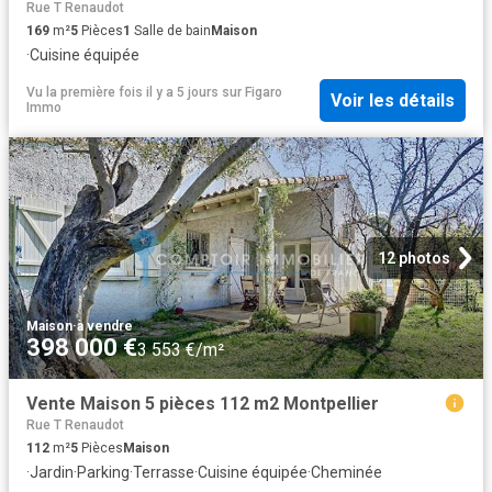
Rue T Renaudot
169
m²
5
Pièces
1
Salle de bain
Maison
·
Cuisine équipée
Vu la première fois il y a 5 jours
sur
Figaro
Voir les détails
Immo
12 photos
Maison
·
à vendre
398 000 €
3 553 €/m²
Vente Maison 5 pièces 112 m2 Montpellier
Rue T Renaudot
112
m²
5
Pièces
Maison
·
Jardin
·
Parking
·
Terrasse
·
Cuisine équipée
·
Cheminée