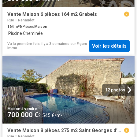
Vente Maison 6 pièces 164 m2 Grabels
Rue T Renaudot
164
m²
6
Pièces
Maison
·
Piscine
·
Cheminée
Vu la première fois il y a 3 semaines
sur
Figaro
Voir les détails
Immo
12 photos
Maison
·
à vendre
700 000 €
2 545 €/m²
Vente Maison 8 pièces 275 m2 Saint Georges d'Orques
Rue T Renaudot