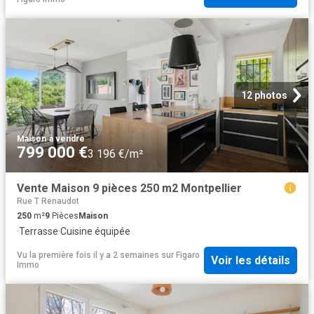
12 photos
Maison
·
à vendre
799 000 €
3 196 €/m²
Vente Maison 9 pièces 250 m2 Montpellier
Rue T Renaudot
250
m²
9
Pièces
Maison
·
Terrasse
·
Cuisine équipée
Vu la première fois il y a 2 semaines
sur
Figaro
Voir les détails
Immo