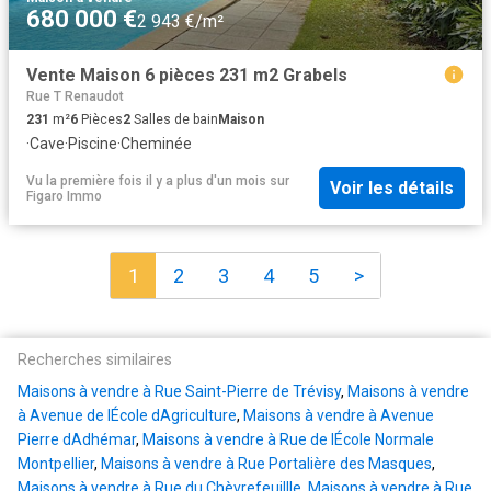
680 000 €
2 943 €/m²
Vente Maison 6 pièces 231 m2 Grabels
Rue T Renaudot
231
m²
6
Pièces
2
Salles de bain
Maison
·
Cave
·
Piscine
·
Cheminée
Vu la première fois il y a plus d'un mois
sur
Voir les détails
Figaro Immo
1
2
3
4
5
>
Recherches similaires
Maisons à vendre à Rue Saint-Pierre de Trévisy
,
Maisons à vendre
à Avenue de lÉcole dAgriculture
,
Maisons à vendre à Avenue
Pierre dAdhémar
,
Maisons à vendre à Rue de lÉcole Normale
Montpellier
,
Maisons à vendre à Rue Portalière des Masques
,
Maisons à vendre à Rue du Chèvrefeuillle
,
Maisons à vendre à Rue