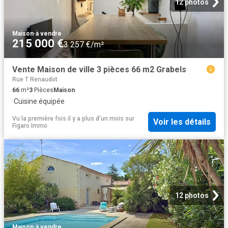
12 photos
Maison
·
à vendre
215 000 €
3 257 €/m²
Vente Maison de ville 3 pièces 66 m2 Grabels
Rue T Renaudot
66
m²
3
Pièces
Maison
·
Cuisine équipée
Vu la première fois il y a plus d'un mois
sur
Voir les détails
Figaro Immo
12 photos
Maison
·
à vendre