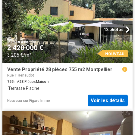
12 photos
Maison
·
à vendre
2 420 000 €
NOUVEAU
3 205 €/m²
Vente Propriété 28 pièces 755 m2 Montpellier
Rue T Renaudot
755
m²
28
Pièces
Maison
·
Terrasse
·
Piscine
Voir les détails
Nouveau
sur
Figaro Immo