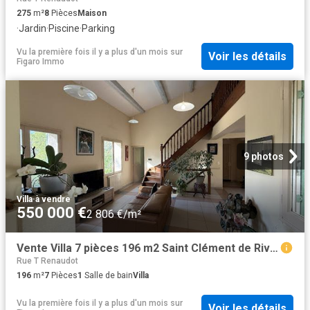
275
m²
8
Pièces
Maison
·
Jardin
·
Piscine
·
Parking
Vu la première fois il y a plus d'un mois
sur
Voir les détails
Figaro Immo
9 photos
Villa
·
à vendre
550 000 €
2 806 €/m²
Vente Villa 7 pièces 196 m2 Saint Clément de Rivière
Rue T Renaudot
196
m²
7
Pièces
1
Salle de bain
Villa
Vu la première fois il y a plus d'un mois
sur
Voir les détails