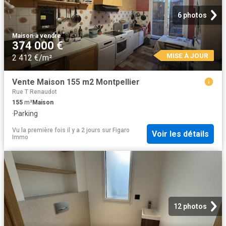
6 photos
Maison
·
à vendre
374 000 €
MISE À JOUR
2 412 €/m²
Vente Maison 155 m2 Montpellier
Rue T Renaudot
155
m²
Maison
·
Parking
Vu la première fois il y a 2 jours
sur
Figaro
Voir les détails
Immo
12 photos