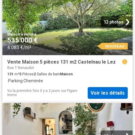
12 photos
Maison
·
à vendre
535 000 €
NOUVEAU
4 083 €/m²
Vente Maison 5 pièces 131 m2 Castelnau le Lez
Rue T Renaudot
131
m²
5
Pièces
2
Salles de bain
Maison
·
Parking
·
Cheminée
Vu la première fois il y a 2 jours
sur
Figaro
Voir les détails
Immo