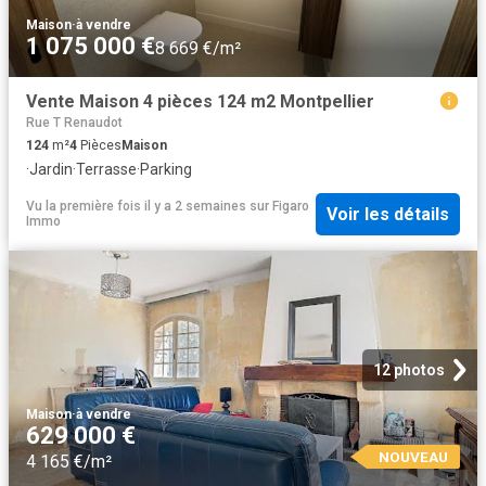
Maison
·
à vendre
1 075 000 €
8 669 €/m²
Vente Maison 4 pièces 124 m2 Montpellier
Rue T Renaudot
124
m²
4
Pièces
Maison
·
Jardin
·
Terrasse
·
Parking
Vu la première fois il y a 2 semaines
sur
Figaro
Voir les détails
Immo
12 photos
Maison
·
à vendre
629 000 €
NOUVEAU
4 165 €/m²