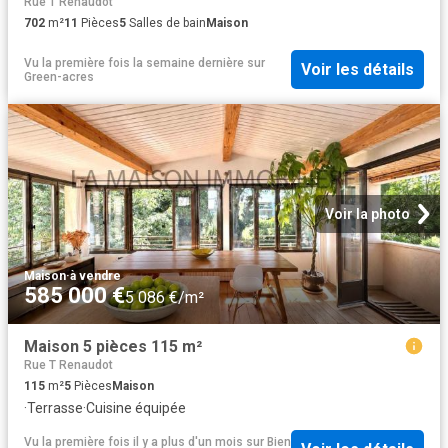
Rue T Renaudot
702
m²
11
Pièces
5
Salles de bain
Maison
Vu la première fois la semaine dernière
sur
Voir les détails
Green-acres
Voir la photo
Maison
·
à vendre
585 000 €
5 086 €/m²
Maison 5 pièces 115 m²
Rue T Renaudot
115
m²
5
Pièces
Maison
·
Terrasse
·
Cuisine équipée
Vu la première fois il y a plus d'un mois
sur
Bien