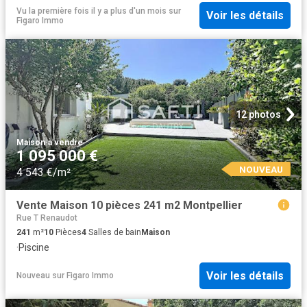
Vu la première fois il y a plus d'un mois
sur
Voir les détails
Figaro Immo
12 photos
Maison
·
à vendre
1 095 000 €
NOUVEAU
4 543 €/m²
Vente Maison 10 pièces 241 m2 Montpellier
Rue T Renaudot
241
m²
10
Pièces
4
Salles de bain
Maison
·
Piscine
Voir les détails
Nouveau
sur
Figaro Immo