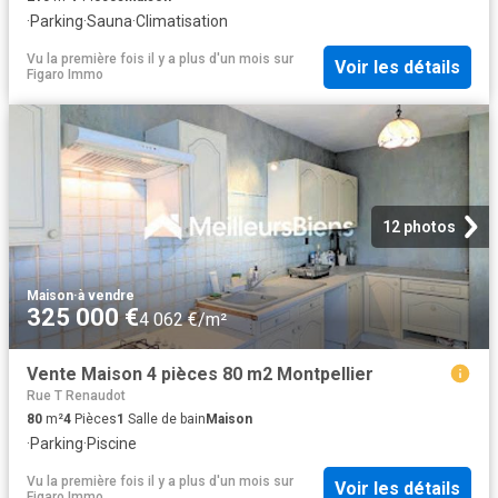
·
Parking
·
Sauna
·
Climatisation
Vu la première fois il y a plus d'un mois
sur
Voir les détails
Figaro Immo
12 photos
Maison
·
à vendre
325 000 €
4 062 €/m²
Vente Maison 4 pièces 80 m2 Montpellier
Rue T Renaudot
80
m²
4
Pièces
1
Salle de bain
Maison
·
Parking
·
Piscine
Vu la première fois il y a plus d'un mois
sur
Voir les détails
Figaro Immo