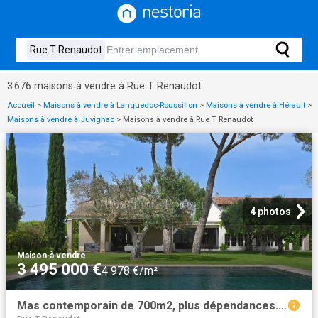
3 676 maisons à vendre à Rue T Renaudot
Accueil
>
Maisons à vendre à Languedoc-Roussillon
>
Maisons à vendre à Hérault
>
Maisons à vendre à Juvignac
>
Maisons à vendre à Rue T Renaudot
4 photos
Maison
·
à vendre
3 495 000 €
4 978 €/m²
Mas contemporain de 700m2, plus dépendances. 702m² Montpellier