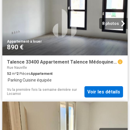
8 photos
Appartement
·
à louer
890 €
Talence 33400 Appartement Talence Médoquine 2 pièces 53 m2
Rue Nauville
52
m²
2
Pièces
Appartement
·
Parking
·
Cuisine équipée
Vu la première fois la semaine dernière
sur
Voir les détails
Locamoi