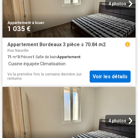
4 photos
Appartement
·
à louer
1 035 €
Appartement Bordeaux 3 pièce s 70.84 m2
Rue Nauville
71
m²
3
Pièces
1
Salle de bain
Appartement
·
Cuisine équipée
·
Climatisation
Vu la première fois la semaine dernière
sur
Voir les détails
rentumo
4 photos