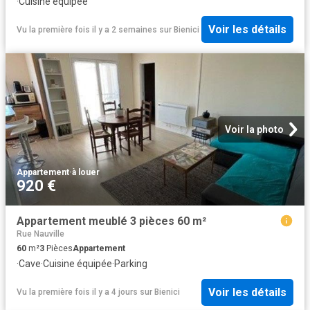
·
Cuisine équipée
Voir les détails
Vu la première fois il y a 2 semaines
sur
Bienici
Voir la photo
Appartement
·
à louer
920 €
Appartement meublé 3 pièces 60 m²
Rue Nauville
60
m²
3
Pièces
Appartement
·
Cave
·
Cuisine équipée
·
Parking
Voir les détails
Vu la première fois il y a 4 jours
sur
Bienici