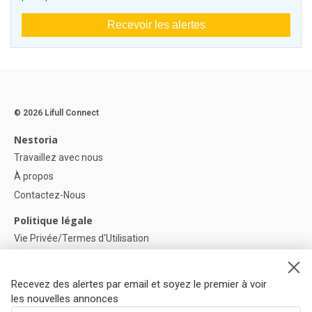
Recevoir les alertes
© 2026 Lifull Connect
Nestoria
Travaillez avec nous
À propos
Contactez-Nous
Politique légale
Vie Privée/Termes d'Utilisation
Politique de confidentialité
Politique de Cookies
Recevez des alertes par email et soyez le premier à voir
Paramètres des cookies
les nouvelles annonces