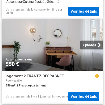
·
Ascenseur
·
Cuisine équipée
·
Sécurité
Vu la première fois la semaine dernière
sur
Voir les détails
Bienici
4 photos
Appartement
·
à louer
550 €
logement 2 FRANTZ DESPAGNET
Rue Nauville
250
m²
11
Pièces
Appartement
Voir les détails
Vu la première fois il y a 3 jours
sur
ImmoJeune