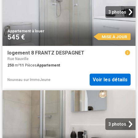
3 photos
Appartement
·
à louer
545 €
MISE À JOUR
logement 8 FRANTZ DESPAGNET
Rue Nauville
250
m²
11
Pièces
Appartement
Voir les détails
Nouveau
sur
ImmoJeune
3 photos