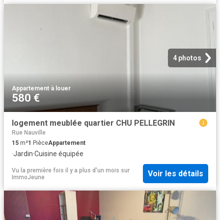
4 photos
Appartement
·
à louer
580 €
logement meublée quartier CHU PELLEGRIN
Rue Nauville
15
m²
1
Pièce
Appartement
·
Jardin
·
Cuisine équipée
Vu la première fois il y a plus d'un mois
sur
Voir les détails
ImmoJeune