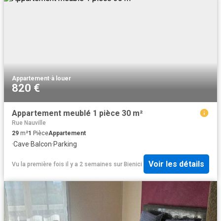
Appartement
·
à louer
820 €
Appartement meublé 1 pièce 30 m²
Rue Nauville
29
m²
1
Pièce
Appartement
·
Cave
·
Balcon
·
Parking
Voir les détails
Vu la première fois il y a 2 semaines
sur
Bienici