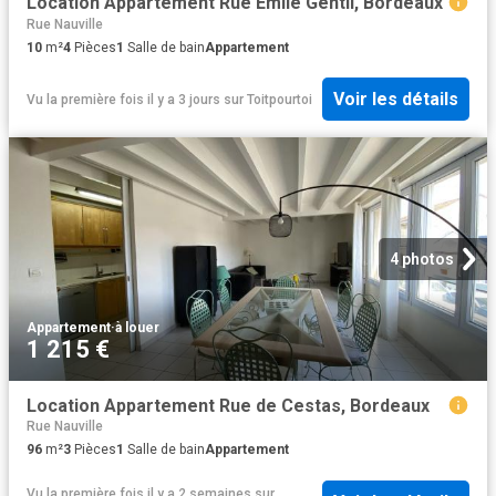
Location Appartement Rue Émile Gentil, Bordeaux
Rue Nauville
10
m²
4
Pièces
1
Salle de bain
Appartement
Voir les détails
Vu la première fois il y a 3 jours
sur
Toitpourtoi
4 photos
Appartement
·
à louer
1 215 €
Location Appartement Rue de Cestas, Bordeaux
Rue Nauville
96
m²
3
Pièces
1
Salle de bain
Appartement
Vu la première fois il y a 2 semaines
sur