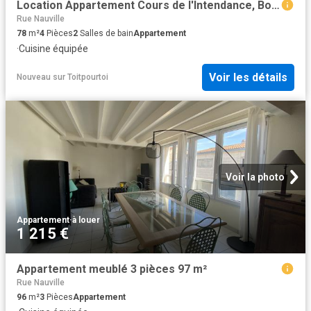
Location Appartement Cours de l'Intendance, Bordeaux
Rue Nauville
78
m²
4
Pièces
2
Salles de bain
Appartement
·
Cuisine équipée
Voir les détails
Nouveau
sur
Toitpourtoi
Voir la photo
Appartement
·
à louer
1 215 €
Appartement meublé 3 pièces 97 m²
Rue Nauville
96
m²
3
Pièces
Appartement