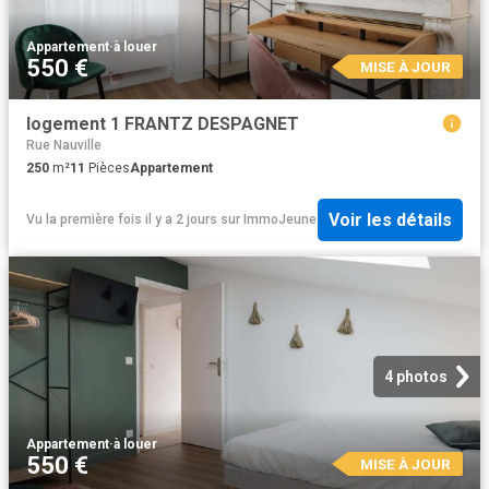
Appartement
·
à louer
550 €
MISE À JOUR
logement 1 FRANTZ DESPAGNET
Rue Nauville
250
m²
11
Pièces
Appartement
Voir les détails
Vu la première fois il y a 2 jours
sur
ImmoJeune
4 photos
Appartement
·
à louer
550 €
MISE À JOUR