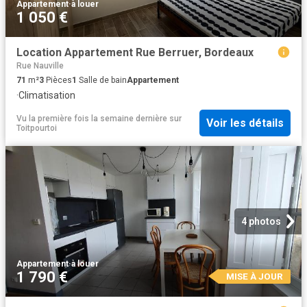
Appartement
·
à louer
1 050 €
Location Appartement Rue Berruer, Bordeaux
Rue Nauville
71
m²
3
Pièces
1
Salle de bain
Appartement
·
Climatisation
Vu la première fois la semaine dernière
sur
Voir les détails
Toitpourtoi
4 photos
Appartement
·
à louer
1 790 €
MISE À JOUR