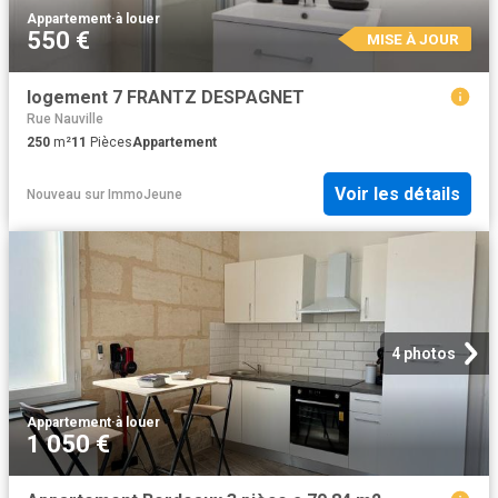
Appartement
·
à louer
550 €
MISE À JOUR
logement 7 FRANTZ DESPAGNET
Rue Nauville
250
m²
11
Pièces
Appartement
Voir les détails
Nouveau
sur
ImmoJeune
4 photos
Appartement
·
à louer
1 050 €