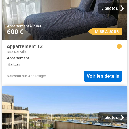
7 photos
Appartement
·
à louer
600 €
MISE À JOUR
Appartement T3
Rue Nauville
Appartement
·
Balcon
Voir les détails
Nouveau
sur
Appartager
4 photos