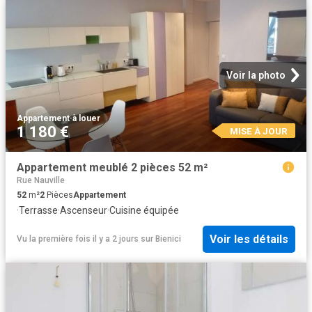
Voir la photo
Appartement
·
à louer
1 180 €
MISE À JOUR
Appartement meublé 2 pièces 52 m²
Rue Nauville
52
m²
2
Pièces
Appartement
·
Terrasse
·
Ascenseur
·
Cuisine équipée
Voir les détails
Vu la première fois il y a 2 jours
sur
Bienici