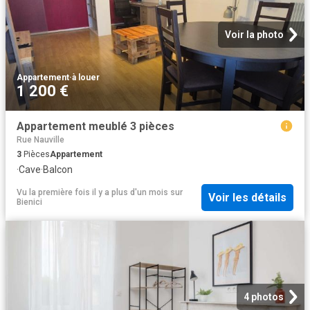
Voir la photo
Appartement
·
à louer
1 200 €
Appartement meublé 3 pièces
Rue Nauville
3
Pièces
Appartement
·
Cave
·
Balcon
Vu la première fois il y a plus d'un mois
sur
Voir les détails
Bienici
4 photos