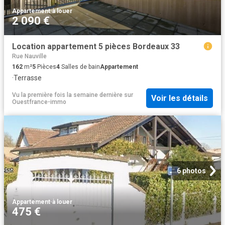
Appartement
·
à louer
2 090 €
Location appartement 5 pièces Bordeaux 33
Rue Nauville
162
m²
5
Pièces
4
Salles de bain
Appartement
·
Terrasse
Vu la première fois la semaine dernière
sur
Voir les détails
Ouestfrance-immo
6 photos
Appartement
·
à louer
475 €