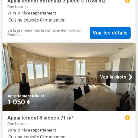
Appartement Bordeaux 3 pièce s 70.84 m2
Rue Nauville
71
m²
3
Pièces
Appartement
·
Cuisine équipée
·
Climatisation
Vu la première fois la semaine dernière
sur
Voir les détails
Rentola
Voir la photo
Appartement
·
à louer
1 050 €
Appartement 3 pièces 71 m²
Rue Nauville
70
m²
3
Pièces
Appartement
·
Cuisine équipée
·
Climatisation