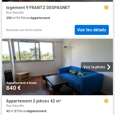
logement 9 FRANTZ DESPAGNET
Rue Nauville
250
m²
11
Pièces
Appartement
Voir les détails
Nouveau
sur
ImmoJeune
Voir la photo
Appartement
·
à louer
840 €
Appartement 2 pièces 42 m²
Rue Nauville
42
m²
2
Pièces
Appartement