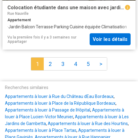
Colocation étudiante dans une maison avec jardin –
Rue Nauville
Appartement
·
Jardin
·
Balcon
·
Terrasse
·
Parking
·
Cuisine équipée
·
Climatisation
Vu la première fois il y a 3 semaines
sur
Voir les détails
Appartager
1
2
3
4
5
>
Recherches similaires
Appartements à louer à Rue du Château dEau Bordeaux
,
Appartements à louer à Place de la République Bordeaux
,
Appartements à louer à Passage de lHôpital
,
Appartements à
louer à Place Lucien-Victor Meunier
,
Appartements à louer à Les
Jardins de Gambetta
,
Appartements à louer à Rue des Hourtins
,
Appartements à louer à Place Tartas
,
Appartements à louer à
Place Gaviniès
,
Appartements à louer à Rue Hannapier
,