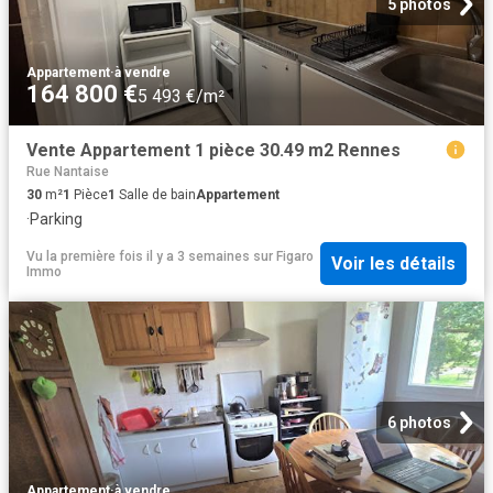
5 photos
Appartement
·
à vendre
164 800 €
5 493 €/m²
Vente Appartement 1 pièce 30.49 m2 Rennes
Rue Nantaise
30
m²
1
Pièce
1
Salle de bain
Appartement
·
Parking
Vu la première fois il y a 3 semaines
sur
Figaro
Voir les détails
Immo
6 photos
Appartement
·
à vendre