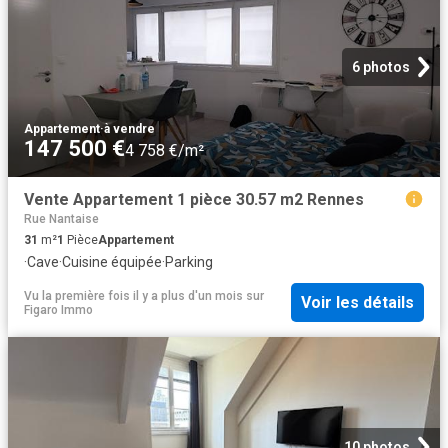
6 photos
Appartement
·
à vendre
147 500 €
4 758 €/m²
Vente Appartement 1 pièce 30.57 m2 Rennes
Rue Nantaise
31
m²
1
Pièce
Appartement
·
Cave
·
Cuisine équipée
·
Parking
Vu la première fois il y a plus d'un mois
sur
Voir les détails
Figaro Immo
10 photos