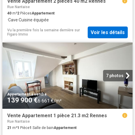
Vente Appartement 2 pièces 40 m2 Rennes
Rue Nantaise
40
m²
2
Pièces
Appartement
·
Cave
·
Cuisine équipée
Vu la première fois la semaine dernière
sur
Voir les détails
Figaro Immo
7 photos
Appartement
·
à vendre
139 900 €
6 661 €/m²
Vente Appartement 1 pièce 21.3 m2 Rennes
Rue Nantaise
21
m²
1
Pièce
1
Salle de bain
Appartement