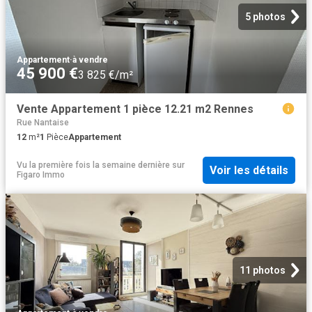
5 photos
Appartement
·
à vendre
45 900 €
3 825 €/m²
Vente Appartement 1 pièce 12.21 m2 Rennes
Rue Nantaise
12
m²
1
Pièce
Appartement
Vu la première fois la semaine dernière
sur
Voir les détails
Figaro Immo
11 photos