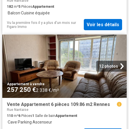
Rue Nantaise
182
m²
5
Pièces
Appartement
·
Balcon
·
Cuisine équipée
Vu la première fois il y a plus d'un mois
sur
Voir les détails
Figaro Immo
12 photos
Appartement
·
à vendre
257 250 €
2 338 €/m²
Vente Appartement 6 pièces 109.86 m2 Rennes
Rue Nantaise
110
m²
6
Pièces
1
Salle de bain
Appartement
·
Cave
·
Parking
·
Ascenseur