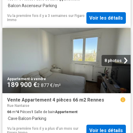
·
Balcon
·
Ascenseur
·
Parking
Vu la première fois il y a 3 semaines
sur
Figaro
Voir les détails
Immo
8 photos
Appartement
·
à vendre
189 900 €
2 877 €/m²
Vente Appartement 4 pièces 66 m2 Rennes
Rue Nantaise
66
m²
4
Pièces
1
Salle de bain
Appartement
·
Cave
·
Balcon
·
Parking
Vu la première fois il y a plus d'un mois
sur
Voir les détails
Figaro Immo