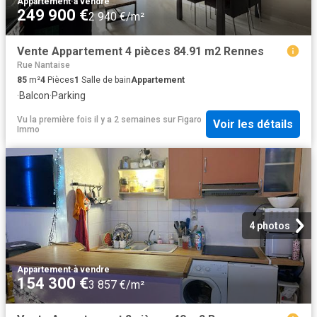
Appartement
·
à vendre
249 900 €
2 940 €/m²
Vente Appartement 4 pièces 84.91 m2 Rennes
Rue Nantaise
85
m²
4
Pièces
1
Salle de bain
Appartement
·
Balcon
·
Parking
Vu la première fois il y a 2 semaines
sur
Figaro
Voir les détails
Immo
4 photos
Appartement
·
à vendre
154 300 €
3 857 €/m²