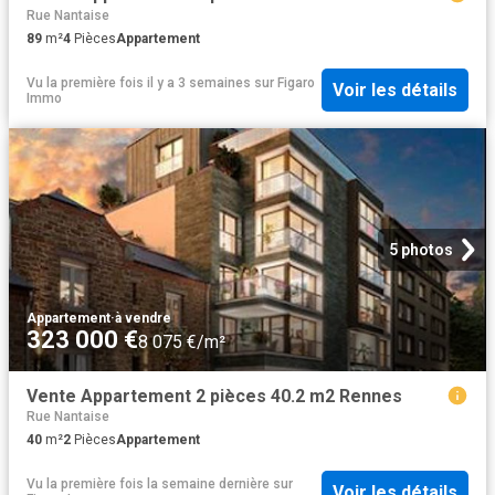
Rue Nantaise
89
m²
4
Pièces
Appartement
Vu la première fois il y a 3 semaines
sur
Figaro
Voir les détails
Immo
5 photos
Appartement
·
à vendre
323 000 €
8 075 €/m²
Vente Appartement 2 pièces 40.2 m2 Rennes
Rue Nantaise
40
m²
2
Pièces
Appartement
Vu la première fois la semaine dernière
sur
Voir les détails