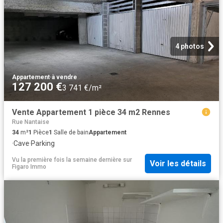
4 photos
Appartement
·
à vendre
127 200 €
3 741 €/m²
Vente Appartement 1 pièce 34 m2 Rennes
Rue Nantaise
34
m²
1
Pièce
1
Salle de bain
Appartement
·
Cave
·
Parking
Vu la première fois la semaine dernière
sur
Voir les détails
Figaro Immo