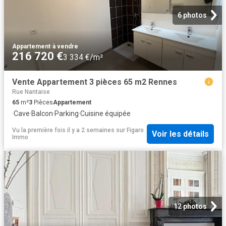
6 photos
Appartement
·
à vendre
216 720 €
3 334 €/m²
Vente Appartement 3 pièces 65 m2 Rennes
Rue Nantaise
65
m²
3
Pièces
Appartement
·
Cave
·
Balcon
·
Parking
·
Cuisine équipée
Vu la première fois il y a 2 semaines
sur
Figaro
Voir les détails
Immo
12 photos