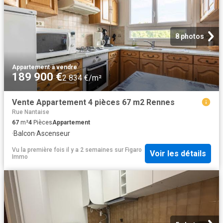
8 photos
Appartement
·
à vendre
189 900 €
2 834 €/m²
Vente Appartement 4 pièces 67 m2 Rennes
Rue Nantaise
67
m²
4
Pièces
Appartement
·
Balcon
·
Ascenseur
Vu la première fois il y a 2 semaines
sur
Figaro
Voir les détails
Immo