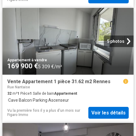
5 photos
Appartement
·
à vendre
169 900 €
5 309 €/m²
Vente Appartement 1 pièce 31.62 m2 Rennes
Rue Nantaise
32
m²
1
Pièce
1
Salle de bain
Appartement
·
Cave
·
Balcon
·
Parking
·
Ascenseur
Vu la première fois il y a plus d'un mois
sur
Voir les détails
Figaro Immo