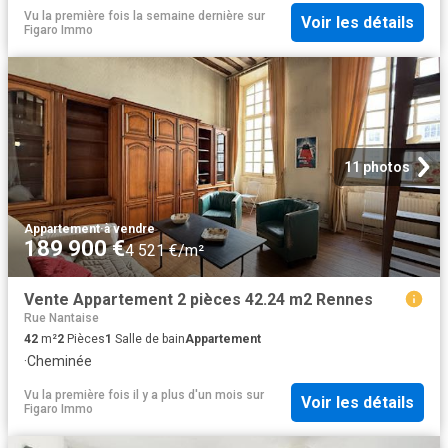
Vu la première fois la semaine dernière
sur
Voir les détails
Figaro Immo
11 photos
Appartement
·
à vendre
189 900 €
4 521 €/m²
Vente Appartement 2 pièces 42.24 m2 Rennes
Rue Nantaise
42
m²
2
Pièces
1
Salle de bain
Appartement
·
Cheminée
Vu la première fois il y a plus d'un mois
sur
Voir les détails
Figaro Immo