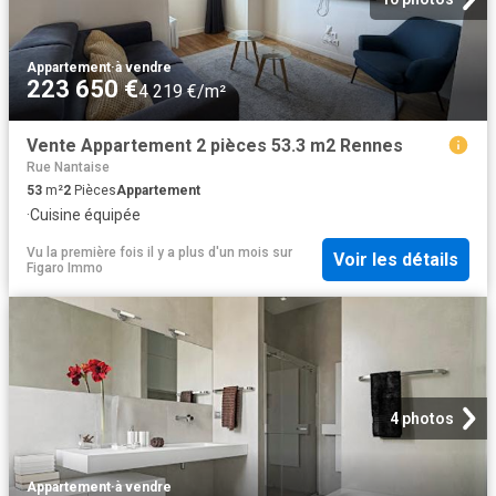
Appartement
·
à vendre
223 650 €
4 219 €/m²
Vente Appartement 2 pièces 53.3 m2 Rennes
Rue Nantaise
53
m²
2
Pièces
Appartement
·
Cuisine équipée
Vu la première fois il y a plus d'un mois
sur
Voir les détails
Figaro Immo
4 photos
Appartement
·
à vendre