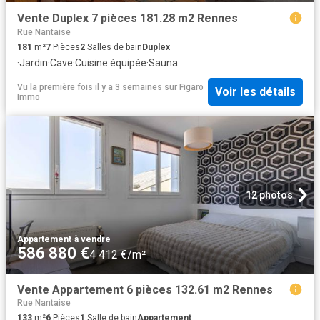
Vente Duplex 7 pièces 181.28 m2 Rennes
Rue Nantaise
181
m²
7
Pièces
2
Salles de bain
Duplex
·
Jardin
·
Cave
·
Cuisine équipée
·
Sauna
Vu la première fois il y a 3 semaines
sur
Figaro
Voir les détails
Immo
12 photos
Appartement
·
à vendre
586 880 €
4 412 €/m²
Vente Appartement 6 pièces 132.61 m2 Rennes
Rue Nantaise
133
m²
6
Pièces
1
Salle de bain
Appartement