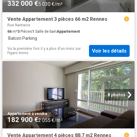
332 000 €
5 030 €/m²
Vente Appartement 3 pièces 66 m2 Rennes
Rue Nantaise
66
m²
3
Pièces
1
Salle de bain
Appartement
·
Balcon
·
Parking
Vu la première fois il y a plus d'un mois
sur
Voir les détails
Figaro Immo
8 photos
Appartement
·
à vendre
182 900 €
2 055 €/m²
Vente Appartement 4 pièces 88.7 m2 Rennes