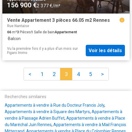
156 900 €
2 377 €/m²
Vente Appartement 3 pièces 66.05 m2 Rennes
Rue Nantaise
66
m²
3
Pièces
1
Salle de bain
Appartement
·
Balcon
Vu la première fois il y a plus d'un mois
sur
Voir les détails
Figaro Immo
<
1
2
3
4
5
>
Recherches similaires
Appartements à vendre à Rue du Docteur Francis Joly
,
Appartements à vendre à Square des Martyrs
,
Appartements à
vendre à Passage Adrien Buffet
,
Appartements à vendre à Place
du Maréchal Juin Rennes
,
Appartements à vendre à Mail François
Mitterrand
,
Appartements à vendre à Place du Colombier Rennes
,