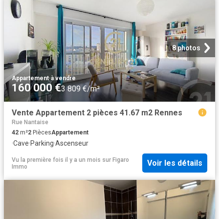
8 photos
Appartement
·
à vendre
160 000 €
3 809 €/m²
Vente Appartement 2 pièces 41.67 m2 Rennes
Rue Nantaise
42
m²
2
Pièces
Appartement
·
Cave
·
Parking
·
Ascenseur
Vu la première fois il y a un mois
sur
Figaro
Voir les détails
Immo