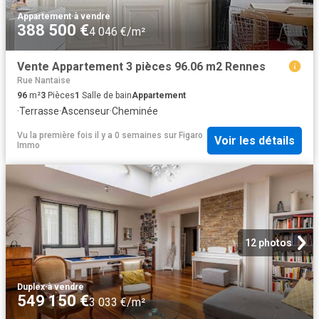
Appartement
·
à vendre
388 500 €
4 046 €/m²
Vente Appartement 3 pièces 96.06 m2 Rennes
Rue Nantaise
96
m²
3
Pièces
1
Salle de bain
Appartement
·
Terrasse
·
Ascenseur
·
Cheminée
Vu la première fois il y a 0 semaines
sur
Figaro
Voir les détails
Immo
12 photos
Duplex
·
à vendre
549 150 €
3 033 €/m²