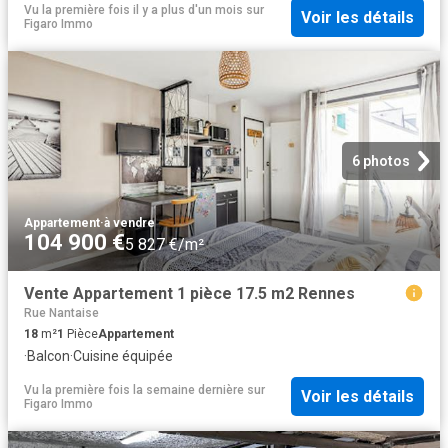
Vu la première fois il y a plus d'un mois
sur
Voir les détails
Figaro Immo
6 photos
Appartement
·
à vendre
104 900 €
5 827 €/m²
Vente Appartement 1 pièce 17.5 m2 Rennes
Rue Nantaise
18
m²
1
Pièce
Appartement
·
Balcon
·
Cuisine équipée
Vu la première fois la semaine dernière
sur
Voir les détails
Figaro Immo