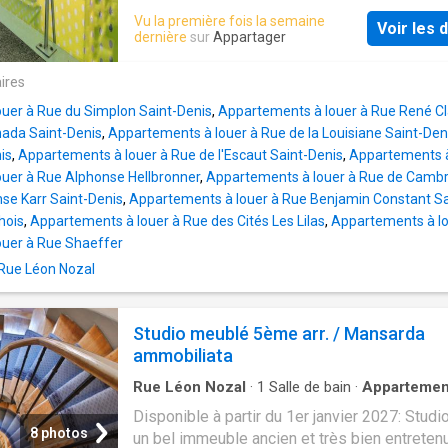
Visites sur demande
de l’arrêt de tramway T2 « Victor Basch », vou
Vu la première fois la semaine
Voir les d
rejoignez La Défense en 10 minutes Agenc
dernière
sur
Appartager
idéal pour une colocation: - Grande pièce de 
cuisine américaine ouverte sur le séjour - Ac
ires
direct à un balcon de plus de 15 m², parfait p
uer à Rue du Simplon Saint-Denis
,
Appartements à louer à Rue René Cla
moments de détente - Trois chambres confo
nada Saint-Denis
,
Appartements à louer à Rue de la Louisiane Saint-Den
(dont deux ayant un accès direct à un balcon):
is
,
Appartements à louer à Rue de l'Escaut Saint-Denis
,
Appartements à 
grande chambre de 14 m² (possible de parta
uer à Rue Alphonse Hellbronner
,
Appartements à louer à Rue de Cambr
cette chambre pour 2 pers) - Une chambre d
nse Karr Saint-Denis
,
Appartements à louer à Rue Benjamin Constant Sa
- Une chambre de 9 m² avec placard intégré 
hois
,
Appartements à louer à Rue des Cités Les Lilas
,
Appartements à lo
salles d’eau: une salle de bain et une salle d
ouer à Rue Shaeffer
douche - Un WC indépendant pour plus de
 Rue Léon Nozal
commodité Une place de parking en sous-sol
compléter ce bel appartement. Les charges
comprennent le chauffage et l’eau chaude (ai
Studio meublé 5ème arr. / Mansarda
l'eau froide, l'entretien de la copropriété, l'as
ammobiliata
) Souscription à p
Rue Léon Nozal
·
1
Salle de bain
·
Appartemen
Disponible à partir du 1er janvier 2027: Studi
8 photos
un bel immeuble ancien et très bien entreten