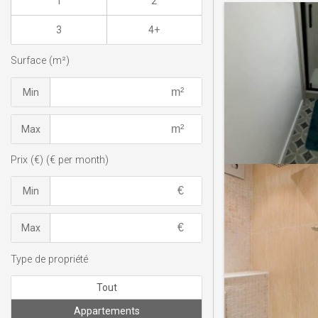
1
2
3
4+
Surface (m²)
Min
Max
Prix (€) (€ per month)
Min
Max
Type de propriété
Tout
Appartements