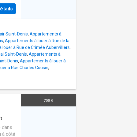
s
étails
ement
vie avec
cès
our vos
ir Saint-Denis
,
Appartements à
rtables
is
,
Appartements à louer à Rue de la
 - Une
louer à Rue de Crimée Aubervilliers
,
ger
ai Saint-Denis
,
Appartements à
e 11 m²
int-Denis
,
Appartements à louer à
- Deux
uer à Rue Charles Cousin
,
e
 vient
nsi que
700 €
censeur.
t
o dans
u à côté