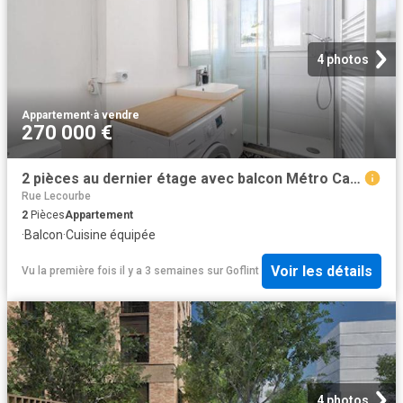
4 photos
Appartement
·
à vendre
270 000 €
2 pièces au dernier étage avec balcon Métro Cambronne Ségur
Rue Lecourbe
2
Pièces
Appartement
·
Balcon
·
Cuisine équipée
Voir les détails
Vu la première fois il y a 3 semaines
sur
Goflint
4 photos