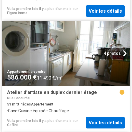
Vu la première fois il y a plus d'un mois
sur
Voir les détails
Figaro Immo
4 photos
Appartement
·
à vendre
586 000 €
11 490 €/m²
Atelier d'artiste en duplex dernier étage
Rue Lecourbe
51
m²
3
Pièces
Appartement
·
Cave
·
Cuisine équipée
·
Chauffage
Vu la première fois il y a plus d'un mois
sur
Voir les détails
Goflint