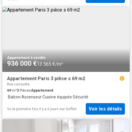
Appartement
·
à vendre
936 000 €
13 565 €/m²
Appartement Paris 3 pièce s 69 m2
Rue Lecourbe
69
m²
3
Pièces
Appartement
·
Balcon
·
Ascenseur
·
Cuisine équipée
·
Sécurité
Voir les détails
Vu la première fois il y a 6 jours
sur
Goflint