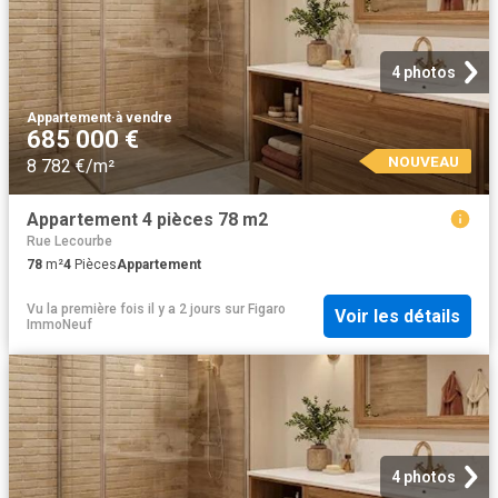
4 photos
Appartement
·
à vendre
685 000 €
NOUVEAU
8 782 €/m²
Appartement 4 pièces 78 m2
Rue Lecourbe
78
m²
4
Pièces
Appartement
Vu la première fois il y a 2 jours
sur
Figaro
Voir les détails
ImmoNeuf
4 photos