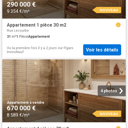
290 000 €
NOUVEAU
9 354 €/m²
Appartement 1 pièce 30 m2
Rue Lecourbe
31
m²
1
Pièce
Appartement
Vu la première fois il y a 2 jours
sur
Figaro
Voir les détails
ImmoNeuf
4 photos
Appartement
·
à vendre
670 000 €
NOUVEAU
8 589 €/m²