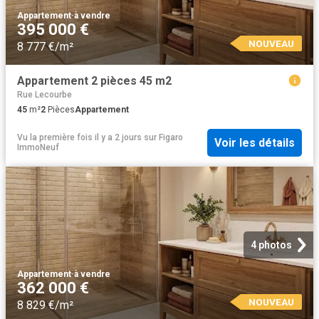
Appartement
·
à vendre
395 000 €
NOUVEAU
8 777 €/m²
Appartement 2 pièces 45 m2
Rue Lecourbe
45
m²
2
Pièces
Appartement
Vu la première fois il y a 2 jours
sur
Figaro
Voir les détails
ImmoNeuf
4 photos
Appartement
·
à vendre
362 000 €
NOUVEAU
8 829 €/m²