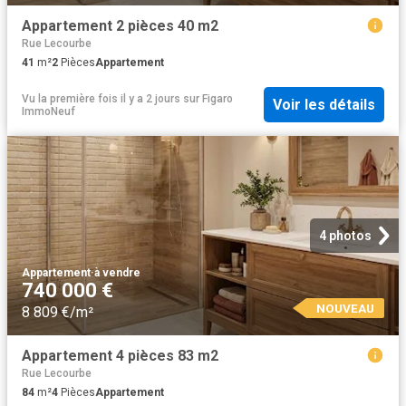
Appartement 2 pièces 40 m2
Rue Lecourbe
41
m²
2
Pièces
Appartement
Vu la première fois il y a 2 jours
sur
Figaro
Voir les détails
ImmoNeuf
4 photos
Appartement
·
à vendre
740 000 €
NOUVEAU
8 809 €/m²
Appartement 4 pièces 83 m2
Rue Lecourbe
84
m²
4
Pièces
Appartement