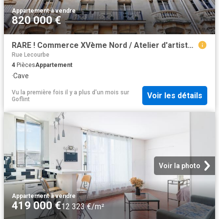
Appartement
·
à vendre
820 000 €
RARE ! Commerce XVème Nord / Atelier d'artiste 4 pièces en d
Rue Lecourbe
4
Pièces
Appartement
·
Cave
Vu la première fois il y a plus d'un mois
sur
Voir les détails
Goflint
Voir la photo
Appartement
·
à vendre
419 000 €
12 323 €/m²