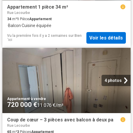
Appartement 1 pièce 34 m²
Rue Lecourbe
34
m²
1
Pièce
Appartement
·
Balcon
·
Cuisine équipée
Vu la première fois il y a 2 semaines
sur
Bien
Voir les détails
´ici
4 photos
Appartement
·
à vendre
720 000 €
11 076 €/m²
Coup de cœur – 3 pièces avec balcon à deux pa
Rue Lecourbe
65
m²
3
Pièces
Appartement