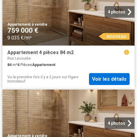
4 photos
Appartement
·
à vendre
759 000 €
NOUVEAU
9 035 €/m²
Appartement 4 pièces 84 m2
Rue Lecourbe
84
m²
4
Pièces
Appartement
Vu la première fois il y a 2 jours
sur
Figaro
Voir les détails
ImmoNeuf
4 photos
Appartement
·
à vendre