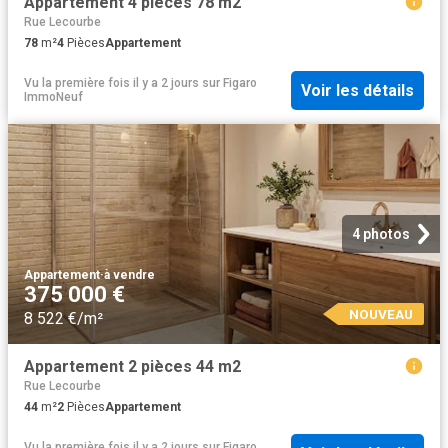
Appartement 4 pièces 78 m2
Rue Lecourbe
78
m²
4
Pièces
Appartement
Vu la première fois il y a 2 jours
sur
Figaro
Voir les détails
ImmoNeuf
4 photos
Appartement
·
à vendre
375 000 €
NOUVEAU
8 522 €/m²
Appartement 2 pièces 44 m2
Rue Lecourbe
44
m²
2
Pièces
Appartement
Vu la première fois il y a 2 jours
sur
Figaro