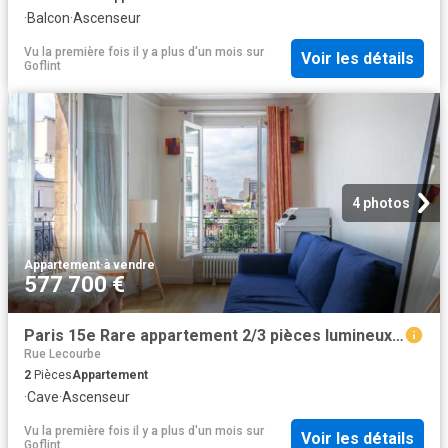
·
Balcon
·
Ascenseur
Vu la première fois il y a plus d'un mois
sur
Voir les détails
Goflint
4 photos
Appartement
·
à vendre
577 700 €
Paris 15e Rare appartement 2/3 pièces lumineux au coeur du
Rue Lecourbe
2
Pièces
Appartement
·
Cave
·
Ascenseur
Vu la première fois il y a plus d'un mois
sur
Voir les détails
Goflint