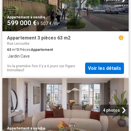
Appartement
·
à vendre
599 000 €
9 507 €/m²
Appartement 3 pièces 63 m2
Rue Lecourbe
63
m²
3
Pièces
Appartement
·
Jardin
·
Cave
Vu la première fois il y a 6 jours
sur
Figaro
Voir les détails
ImmoNeuf
4 photos
Appartement
·
à vendre