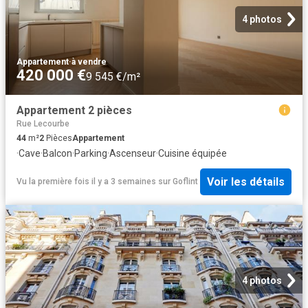
4 photos
Appartement
·
à vendre
420 000 €
9 545 €/m²
Appartement 2 pièces
Rue Lecourbe
44
m²
2
Pièces
Appartement
·
Cave
·
Balcon
·
Parking
·
Ascenseur
·
Cuisine équipée
Voir les détails
Vu la première fois il y a 3 semaines
sur
Goflint
4 photos