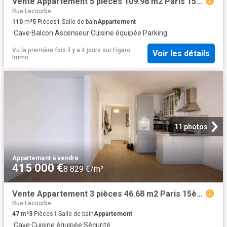
Vente Appartement 5 pièces 109.98 m2 Paris 15ème
Rue Lecourbe
110
m²
5
Pièces
1
Salle de bain
Appartement
·
Cave
·
Balcon
·
Ascenseur
·
Cuisine équipée
·
Parking
Vu la première fois il y a 4 jours
sur
Figaro
Voir les détails
Immo
11 photos
Appartement
·
à vendre
415 000 €
8 829 €/m²
Vente Appartement 3 pièces 46.68 m2 Paris 15ème
Rue Lecourbe
47
m²
3
Pièces
1
Salle de bain
Appartement
·
Cave
·
Cuisine équipée
·
Sécurité