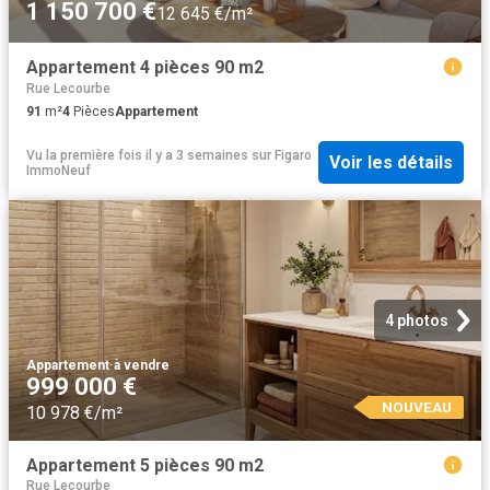
1 150 700 €
12 645 €/m²
Appartement 4 pièces 90 m2
Rue Lecourbe
91
m²
4
Pièces
Appartement
Vu la première fois il y a 3 semaines
sur
Figaro
Voir les détails
ImmoNeuf
4 photos
Appartement
·
à vendre
999 000 €
NOUVEAU
10 978 €/m²
Appartement 5 pièces 90 m2
Rue Lecourbe