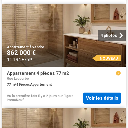
4 photos
Appartement
·
à vendre
862 000 €
NOUVEAU
11 194 €/m²
Appartement 4 pièces 77 m2
Rue Lecourbe
77
m²
4
Pièces
Appartement
Vu la première fois il y a 2 jours
sur
Figaro
Voir les détails
ImmoNeuf