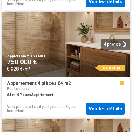
Voir les détails
ImmoNeuf
4 photos
Appartement
·
à vendre
750 000 €
NOUVEAU
8 928 €/m²
Appartement 4 pièces 84 m2
Rue Lecourbe
84
m²
4
Pièces
Appartement
Vu la première fois il y a 2 jours
sur
Figaro
Voir les détails
ImmoNeuf