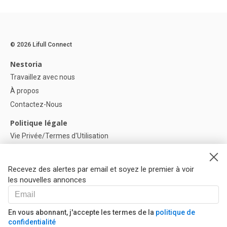
© 2026 Lifull Connect
Nestoria
Travaillez avec nous
À propos
Contactez-Nous
Politique légale
Vie Privée/Termes d'Utilisation
Politique de confidentialité
Politique de Cookies
Recevez des alertes par email et soyez le premier à voir
Paramètres des cookies
les nouvelles annonces
Aide
FAQ
En vous abonnant, j'accepte les termes de la
politique de
confidentialité
Nos Partenaires