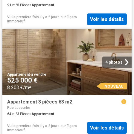
91
m²
5
Pièces
Appartement
Vu la première fois il y a 2 jours
sur
Figaro
Voir les détails
ImmoNeuf
4 photos
Appartement
·
à vendre
525 000 €
NOUVEAU
8 203 €/m²
Appartement 3 pièces 63 m2
Rue Lecourbe
64
m²
3
Pièces
Appartement
Vu la première fois il y a 2 jours
sur
Figaro
Voir les détails
ImmoNeuf