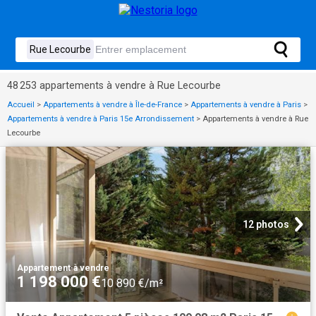
48 253 appartements à vendre à Rue Lecourbe
Accueil
>
Appartements à vendre à Île-de-France
>
Appartements à vendre à Paris
>
Appartements à vendre à Paris 15e Arrondissement
>
Appartements à vendre à Rue
Lecourbe
12 photos
Appartement
·
à vendre
1 198 000 €
10 890 €/m²