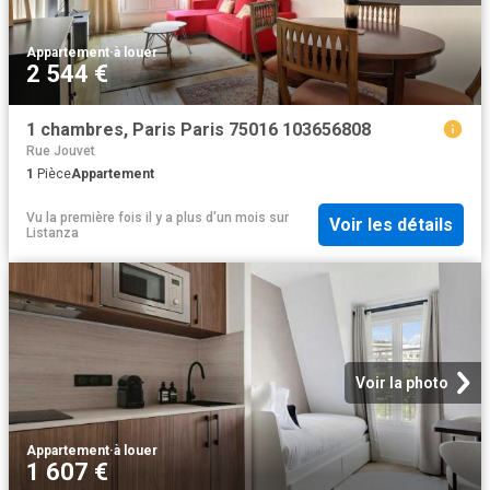
Appartement
·
à louer
2 544 €
1 chambres, Paris Paris 75016 103656808
Rue Jouvet
1
Pièce
Appartement
Vu la première fois il y a plus d'un mois
sur
Voir les détails
Listanza
Voir la photo
Appartement
·
à louer
1 607 €