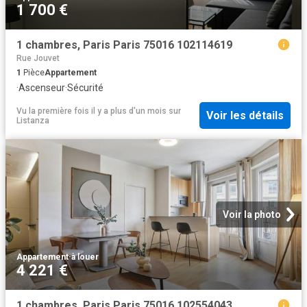
1 700 €
1 chambres, Paris Paris 75016 102114619
Rue Jouvet
1
Pièce
Appartement
·
Ascenseur
·
Sécurité
Vu la première fois il y a plus d'un mois
sur
Voir les détails
Listanza
Voir la photo
Appartement
·
à louer
4 221 €
1 chambres, Paris Paris 75016 102554043