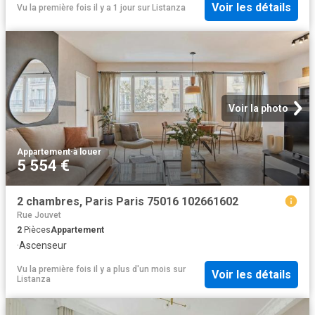
Voir les détails
Vu la première fois il y a 1 jour
sur
Listanza
Voir la photo
Appartement
·
à louer
5 554 €
2 chambres, Paris Paris 75016 102661602
Rue Jouvet
2
Pièces
Appartement
·
Ascenseur
Vu la première fois il y a plus d'un mois
sur
Voir les détails
Listanza