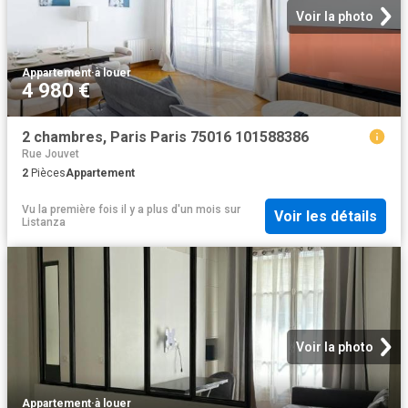
Voir la photo
Appartement
·
à louer
4 980 €
2 chambres, Paris Paris 75016 101588386
Rue Jouvet
2
Pièces
Appartement
Vu la première fois il y a plus d'un mois
sur
Voir les détails
Listanza
Voir la photo
Appartement
·
à louer