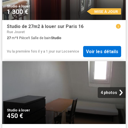
Studio
·
à louer
1 300 €
MISE À JOUR
Studio de 27m2 à louer sur Paris 16
Rue Jouvet
27
m²
1
Pièce
1
Salle de bain
Studio
Voir les détails
Vu la première fois il y a 1 jour
sur
Locservice
4 photos
Studio
·
à louer
450 €