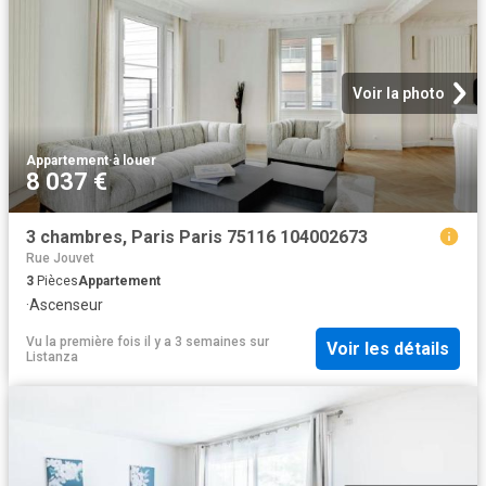
Voir la photo
Appartement
·
à louer
8 037 €
3 chambres, Paris Paris 75116 104002673
Rue Jouvet
3
Pièces
Appartement
·
Ascenseur
Vu la première fois il y a 3 semaines
sur
Voir les détails
Listanza