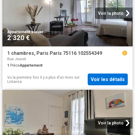
Voir la photo
Appartement
·
à louer
2 320 €
1 chambres, Paris Paris 75116 102554349
Rue Jouvet
1
Pièce
Appartement
Vu la première fois il y a plus d'un mois
sur
Voir les détails
Listanza
Voir la photo