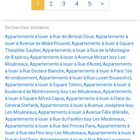
1
2
3
4
5
>
Recherches similaires
Appartements à louer à Rue de lAmiral Cloué
,
Appartements à
louer à Avenue de lAbbé Roussel
,
Appartements à louer à Square
Théophile Gaultier
,
Appartements à louer à Rue de la Montagne
de lEspérou
,
Appartements à louer à Avenue Mozart Issy-Les-
Moulineaux
,
Appartements à louer à Rue d'Auteil
,
Appartements
à louer à Rue Docteur Blanche
,
Appartements à louer à Paris 16e
Arrondissement
,
Appartements à louer à Rue Lucien Boussotrot
,
Appartements à louer à Square Tolstoï
,
Appartements à louer à
Boulevard de Montmorency Issy-Les-Moulineaux
,
Appartements
à louer à Square Alfred Capus
,
Appartements à louer à Place du
Général Stefanik
,
Appartements à louer à Avenue Joséphine Issy-
Les-Moulineaux
,
Appartements à louer à Avenue Félix dHérelle
,
Appartements à louer à Rue du Pavillon Issy-Les-Moulineaux
,
Appartements à louer à Rue des Princes Paris
,
Appartements à
louer à Rue des Pins Issy-Les-Moulineaux
,
Appartements à louer à
Rue du Fief Paris
,
Appartements à louer à Rue Albert Laurenson