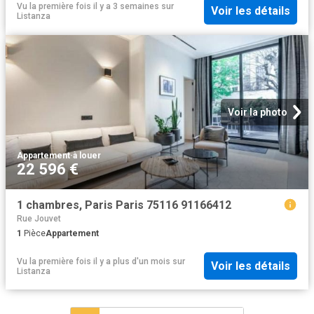
Vu la première fois il y a 3 semaines
sur
Voir les détails
Listanza
Voir la photo
Appartement
·
à louer
22 596 €
1 chambres, Paris Paris 75116 91166412
Rue Jouvet
1
Pièce
Appartement
Vu la première fois il y a plus d'un mois
sur
Voir les détails
Listanza