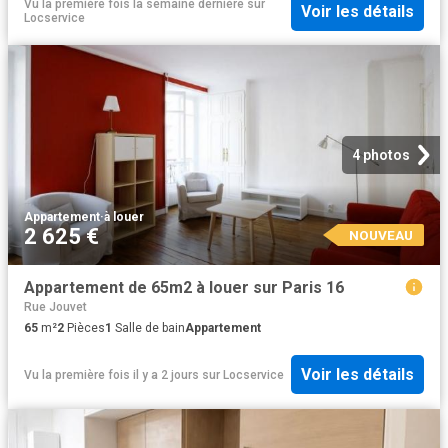
Vu la première fois la semaine dernière
sur
Voir les détails
Locservice
4 photos
Appartement
·
à louer
2 625 €
NOUVEAU
Appartement de 65m2 à louer sur Paris 16
Rue Jouvet
65
m²
2
Pièces
1
Salle de bain
Appartement
Voir les détails
Vu la première fois il y a 2 jours
sur
Locservice