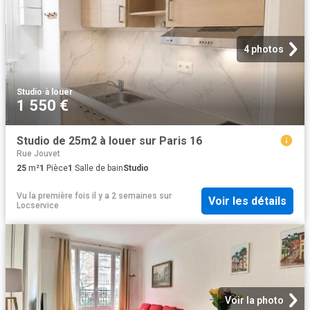
4 photos
Studio
·
à louer
1 550 €
Studio de 25m2 à louer sur Paris 16
Rue Jouvet
25
m²
1
Pièce
1
Salle de bain
Studio
Vu la première fois il y a 2 semaines
sur
Voir les détails
Locservice
Voir la photo