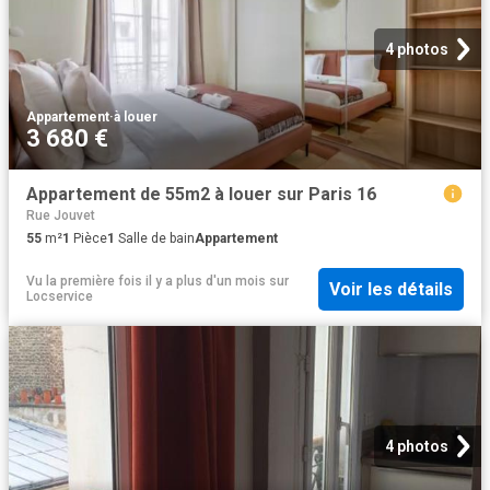
4 photos
Appartement
·
à louer
3 680 €
Appartement de 55m2 à louer sur Paris 16
Rue Jouvet
55
m²
1
Pièce
1
Salle de bain
Appartement
Vu la première fois il y a plus d'un mois
sur
Voir les détails
Locservice
4 photos