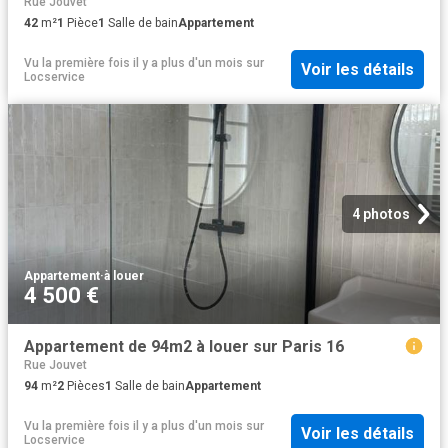
Rue Jouvet
42
m²
1
Pièce
1
Salle de bain
Appartement
Vu la première fois il y a plus d'un mois
sur
Voir les détails
Locservice
4 photos
Appartement
·
à louer
4 500 €
Appartement de 94m2 à louer sur Paris 16
Rue Jouvet
94
m²
2
Pièces
1
Salle de bain
Appartement
Vu la première fois il y a plus d'un mois
sur
Voir les détails
Locservice