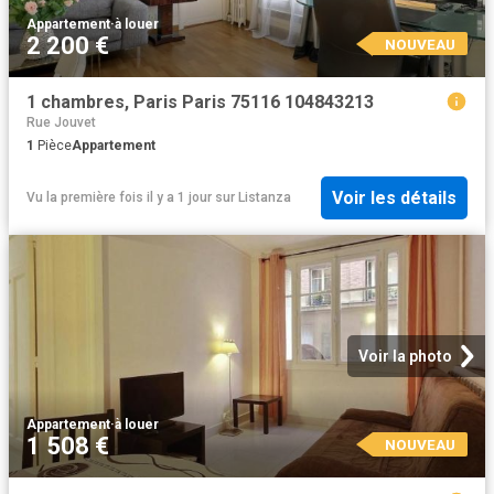
Appartement
·
à louer
2 200 €
NOUVEAU
1 chambres, Paris Paris 75116 104843213
Rue Jouvet
1
Pièce
Appartement
Voir les détails
Vu la première fois il y a 1 jour
sur
Listanza
Voir la photo
Appartement
·
à louer
1 508 €
NOUVEAU