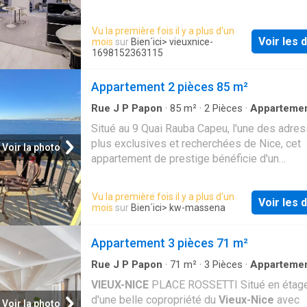
goût(matériaux et équipements haut de gam
composé d'un hall d'entrée, séjour avec haut
Vu la première fois il y a plus d'un
plafond de 4m, cuisine équipée en alcôve,
Voir les d
mois
sur
Bien´ici
> vieuxnice-
dressing,une salle d'eau/WC invité, une cha
1698152363115
avec balcon sur courette avec salle d'eau et
attenants. De nombreux placards et rangeme
Appartement 2 pièces 85 m²
mesure. Entièrement climatisé. Location sais
Rue J P Papon
·
85
m²
·
2
Pièces
·
Apparteme
autorisée
Balcon
·
Cuisine équipée
Situé au 9 Quai Rauba Capeu, l'une des adre
plus exclusives et recherchées de Nice, cet
Voir la photo
appartement de prestige bénéficie d'un
emplacement absolument unique, entre la
Promenade des Anglais et le
Vieux-Nice
, fa
Vu la première fois il y a plus d'un
Voir les d
Méditerranée. Au sein d'un immeuble de cara
mois
sur
Bien´ici
> kw-massena
ce bien développe 85,30 m² loi Carrez aux 
remarquables, dont un spectaculaire espace
Appartement 3 pièces 71 m²
réception de plus de 60 m² avec cuisine ouve
baigné de lumière et offrant une vue mer
Rue J P Papon
·
71
m²
·
3
Pièces
·
Apparteme
Ascenseur
·
Cuisine équipée
panoramique. Les larges ouvertures encadren
VIEUX-NICE
PLACE ROSSETTI Situé en étage
tableau vivant: la Baie des Anges, le célèbre
d'une belle copropriété du
Vieux-Nice
avec
Voir la photo