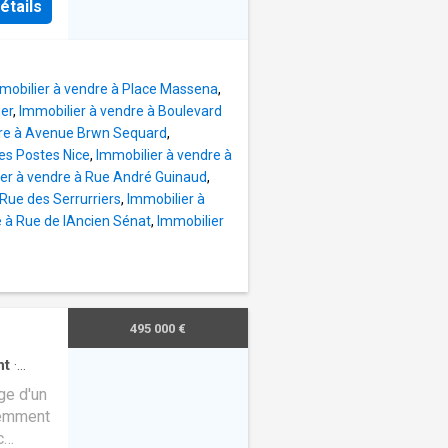
étails
PÉE et
'une
situe à
mobilier à vendre à Place Massena
,
TS et
er
,
Immobilier à vendre à Boulevard
rd ou
dre à Avenue Brwn Sequard
,
des Postes Nice
,
Immobilier à vendre à
up de
er à vendre à Rue André Guinaud
,
 Rue des Serrurriers
,
Immobilier à
e à Rue de lAncien Sénat
,
Immobilier
495 000 €
nt
·
ge d'un
cemment
c