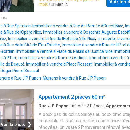
Voir les d
d'un séjour LUMINEUX, tous deux avec une
mois
sur
Bien´ici
ouverture sur le BALCON, d'une cuisine ÉQUI
de salle de douche avec WC. Il dispose de d
ires
climatisation. En plein CENTRE de Nice, il se 
e à Rue Spitalieri
,
Immobilier à vendre à Rue de lArmée dOrient Nice
,
Im
proximité des COMMERCES, des TRANSPOR
re à Rue de lOpéra Nice
,
Immobilier à vendre à Descente Auguste Escoffi
de toutes les COMMODITÉS. Idéal pieds à ta
miez
,
Immobilier à vendre à Rue de lHôtel de Ville Nice
,
Immobilier à ven
investissement locatif (location saisonnière
e à Rue de la Cité de lEau Fraîche
,
Immobilier à vendre à Rue de lHôtel 
autorisée ) A visiter sans tarder, véritable co
 Giordan
,
Immobilier à vendre à Place du Palais de Justice Nice
,
Immobili
cœur!
e à P Pin
,
Immobilier à vendre à Rue des Astions
,
Immobilier à vendre à
lÎle de Beauté
,
Immobilier à vendre à Place Rossetti
,
Immobilier à vendr
 Roger Pierre Seassal
endre à Rue J P Papon
,
Maisons à vendre à Rue J P Papon
Appartement 2 pièces 60 m²
Rue J P Papon
·
60
m²
·
2
Pièces
·
Apparteme
Balcon
·
Cuisine équipée
A deux pas du cours Saleya au deuxième éta
immeuble classé aux parties communes ré
Voir la photo
rénovées, un vaste 2P traversant rénové ave