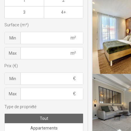
1
2
3
4+
Surface (m²)
Min
Max
Prix (€)
Min
Max
Type de propriété
Tout
Appartements