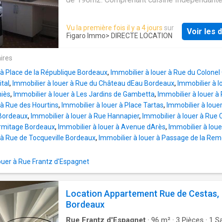
chambre, salle d'eau, WC. Proche transports 
commerces. Caution: 1 mois HC. A visiter L
Vu la première fois il y a 4 jours
sur
Voir les d
05.56.04.04.04 fd 220 Euros
Figaro Immo
> DIRECTE LOCATION
ires
 à Place de la République Bordeaux
,
Immobilier à louer à Rue du Colonel
tal
,
Immobilier à louer à Rue du Château dEau Bordeaux
,
Immobilier à l
niès
,
Immobilier à louer à Les Jardins de Gambetta
,
Immobilier à louer à
 à Rue des Hourtins
,
Immobilier à louer à Place Tartas
,
Immobilier à louer
 Bordeaux
,
Immobilier à louer à Rue Hannapier
,
Immobilier à louer à Rue
érmitage Bordeaux
,
Immobilier à louer à Avenue dArès
,
Immobilier à loue
 à Rue de Tocqueville Bordeaux
,
Immobilier à louer à Passage de la Re
uer à Rue Frantz d'Espagnet
Location Appartement Rue de Cestas,
Bordeaux
Rue Frantz d'Espagnet
·
96
m²
·
3
Pièces
·
1
Sa