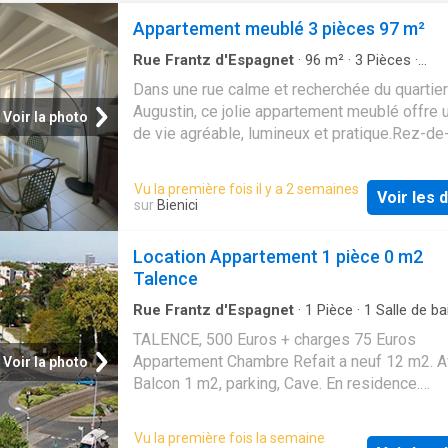
Appartement meublé 3 pièces 97 m²
Rue Frantz d'Espagnet
·
96
m²
·
3
Pièces
·
Appartement
·
Cuisine équipée
Dans une rue calme et recherchée du quartier
Augustin, ce jolie appartement meublé offre 
Voir la photo
de vie agréable, lumineux et pratique.Rez-de
chaussée: grande pièce de vie avec canapés,
table à manger, cuisine équipée semi-ouverte
Vu la première fois il y a 2 semaines
Voir les d
tout baigné de lumière grâce aux grandes fen
sur
Bienici
Un WC séparéÀ l'étage: deux chambres, un bu
de nombreux rangements, un WC séparé et un
Location Appartement 1 pièce 0 m2
de bain spacieuse.Maison meubléeDouble vi
Talence
bonne isolationProche tramway, commerces 
toutes commoditésSurface: 96m2Disponible
Rue Frantz d'Espagnet
·
1
Pièce
·
1
Salle de ba
Appartement
·
Cave
·
Balcon
·
Parking
·
Cuisine
immédiatementLoyer: 1215 EUR/mois ccRue
TALENCE, 500 Euros + charges 75 Euros
Cestas Bordeaux Saint Augustin Consultez t
Appartement Chambre Refait a neuf 12 m2. 
Voir la photo
nos offres sur notre site Internet
Balcon 1 m2, parking, Cave. En residence.
Comprenant cuisine Amenagee equipee, 1 ch
1 salle de bain, 1 wc. Proche transports et
Vu la première fois la semaine