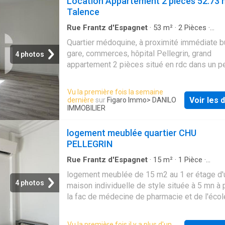
Location Appartement 2 pièces 52.73
Talence
Rue Frantz d'Espagnet
·
53
m²
·
2
Pièces
·
Appartement
·
Parking
·
Cuisine équipée
Quartier médoquine, à proximité immédiate b
gare, commerces, hôpital Pellegrin, grand
4 photos
appartement 2 pièces situé en rdc dans un pe
immeuble récent d'1 étage, salon avec coin c
équipée, une grande chambre, une entrée, une
Vu la première fois la semaine
d'eau avec wc. Une place de parking privative
Voir les d
dernière
sur
Figaro Immo
> DANILO
Colocation acceptée. Disponible de suite. Le
IMMOBILIER
informations sur les risques auxquels ce bie
exposé sont disponibles sur le site Géorisq
logement meublée quartier CHU
www.georisques.gouv.fr
PELLEGRIN
Rue Frantz d'Espagnet
·
15
m²
·
1
Pièce
·
Appartement
·
Jardin
·
Cuisine équipée
logement meublée de 15 m2 au 1 er étage d'
4 photos
maison individuelle de style située à 5 mn à 
la fac de médecine de pharmacie et de l'écol
d'infirmières salle de bain wc à l'étage au rd
cuisine équipée machine à laver le linge jardi
Vu la première fois il y a plus d'un