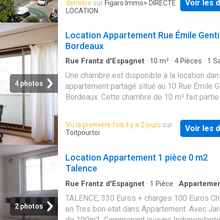
commerces. Caution: 2 mois HC. Nous fd 210
Voir les d
dernière
sur
Figaro Immo
> DIRECTE
LOCATION
Location Appartement Rue Émile Gentil
Bordeaux
Rue Frantz d'Espagnet
·
10
m²
·
4
Pièces
·
1
Sa
bain
·
Appartement
Une chambre est disponible à la location dan
4 photos
appartement partagé situé au 10 Rue Émile Ge
Bordeaux. Cette chambre de 10 m² fait partie
calme T4, au premier étage, avec vue sur un 
Vu la première fois il y a 2 jours
sur
Voir les d
Toitpourtoi
Location Appartement 1 pièce 0 m2
Talence
Rue Frantz d'Espagnet
·
1
Pièce
·
Apparteme
Jardin
TALENCE, 330 Euros + charges 100 Euros C
2 photos
en Tres bon etat dans Appartement. Avec Jar
de 190m2. Comprenant cuisine Independante