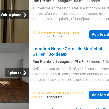
pour l'état des lieux. Loyer de base 860 €/mo
Rue Frantz d'Espagnet
·
63
m²
·
3
Pièces
·
Appartement
·
Jardin
·
Parking
Provision sur charges 60 €/mois, régularisat
T3 meublé en très bon état. Il est composé d
annuelle. Dépôt de garantie 860 €. Classe éne
entrée, d'un wc, d'une cuisine indépendante
Voir la photo
Classe climat A Montant estimé des dépens
aménagée et équipée, d'un séjour donnant su
annuelles d'énergie pour un usage standard: 
jardin privatif, à l'étage: couloir de distributio
840.00 € et 1180.00 € sur les années 2021, 
un placard, deux chambres, un dressing, une 
Vu la première fois la semaine
2023 (abonnements compris). Les informatio
Voir les d
d'eau. Box fermé dans parking
dernière
sur
Bienici
les risques auxquels ce bien est exposé son
sécuriséAPPARTEMENT EN TRES BON ETAT
disponibles sur le site Géorisques:
Location House Cours du Maréchal
georisques.gouv.fr
Gallieni, Bordeaux
Rue Frantz d'Espagnet
·
49
m²
·
3
Pièces
·
1
Sa
bain
·
Maison
·
Cuisine équipée
Cette maison de 49,28 m², entièrement réno
4 photos
avec un toit neuf, comprend une cuisine ouve
le séjour, deux chambres, une salle d'eau et 
indépendant. Le bien bénéficie de deux cours
Vu la première fois il y a plus d'un
Voir les d
mois
sur
Toitpourtoi