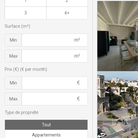
1
2
3
4+
Surface (m²)
Min
Max
Prix (€) (€ per month)
Min
Max
Type de propriété
Tout
Appartements