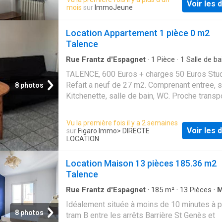
Voir les d
arrêts tram A vers centre ville et bus 9 vers 
mois
sur
ImmoJeune
SAINT JEAN à proximité immédiate charges 
électricité wifi incluses
Location Appartement 1 pièce 0 m2
Talence
Rue Frantz d'Espagnet
·
1
Pièce
·
1
Salle de ba
Appartement
TALENCE, 600 Euros + charges 50 Euros Stu
Refait a neuf de 27 m2. Comprenant entree, s
8 photos
Kitchenette, salle de bain, WC. Proche transp
commerces. Caution: 1 mois HC. A saisir LA
05.56.01.80.01 fd 220 Euros
Vu la première fois il y a 2 semaines
Voir les d
sur
Figaro Immo
> DIRECTE
LOCATION
Location Maison 13 pièces 185.36 m2
Talence
Rue Frantz d'Espagnet
·
185
m²
·
13
Pièces
·
M
Cuisine équipée
Idéalement située à moins de 10 minutes à p
8 photos
tram B entre les arrêts Barrière St Genès et