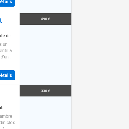
 Euros
étails
490 €
,
lle de
s un
ntil à
 d'un
parc…
étails
330 €
nt
·
hambre
din clos
, 1