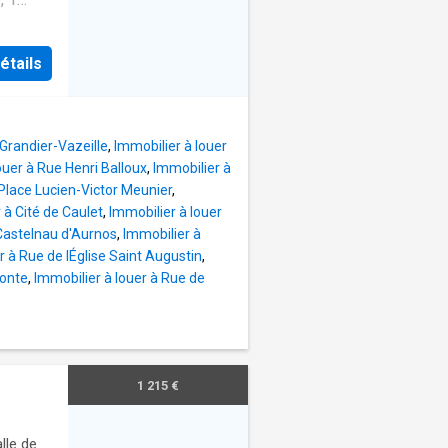
et
ADP
étails
 Grandier-Vazeille
,
Immobilier à louer
ouer à Rue Henri Balloux
,
Immobilier à
 Place Lucien-Victor Meunier
,
 à Cité de Caulet
,
Immobilier à louer
 Castelnau d'Aurnos
,
Immobilier à
r à Rue de lÉglise Saint Augustin
,
monte
,
Immobilier à louer à Rue de
1 215 €
lle de