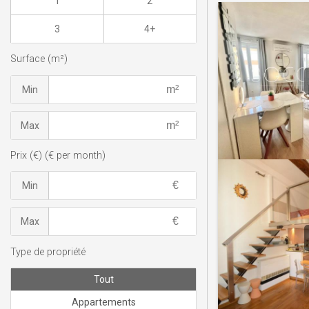
1
2
3
4+
Surface (m²)
Min
Max
Prix (€) (€ per month)
Min
Max
Type de propriété
Tout
Appartements