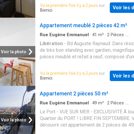
rangements, cuisine ouverte sur séjour, salle
Vu la première fois il y a 2 jours
sur
non meublé, cet espace vous permet de
Voir les d
douche et water-closet avec fenêtre Meublé 
Bienici
personnaliser votre intérieur selon vos goûts
équipé avec électroménager: Machine à laver
envies. Ne manquez pas cette opportunité de
onde, plaque de cuisson, réfrigérateur, TV. Ea
Appartement meublé 2 pièces 42 m²
dans un appartement moderne, à proximité d
incluse dans les charges Disponible immédi
les commodités et des transports en commu
Rue Eugène Emmanuel
·
41
m²
·
2
Pièces
·
Contactez-nous d
Appartement
·
Cave
·
Parking
·
Sécurité
Libération
- Bd Auguste Raynaud: Dans rési
de très bon standing avec gardien, magnifiqu
Voir la photo
pièces meublé et refait à neuf, composé d'un
avec cuisine, une grande chambre, un dressin
une salle de douche avec wc. Une cave comp
Vu la première fois il y a 2 jours
sur
Voir les d
bien. Possibilité de location de parking en pl
Bienici
100€. Disponible le 19 Aout. Date anniversai
Bail: Mai. Location long terme uniquement et
Appartement 2 pièces 50 m²
à GLI obligatoirement. Visite virtuelle: Loyer:
817,51€ hors charges Provision pour charges
Rue Eugène Emmanuel
·
49
m²
·
2
Pièces
·
Appartement
·
Balcon
·
Ascenseur
102,49€ (incluant eau chaude et froide) Dépo
Le Port - VUE SUR MER - EXCLUSIVITÉ À lou
garantie: 1634€ Honoraires: 543,92€ (incluant
Quartier du PORT ! LIBRE FIN SEPTEMBRE. 
Voir la photo
125,52€ TTC pour l'état des lieux) Les infor
découvrir cet appartement de 2 pièces de 49
sur les risques auxquels ce bien est exposé
avec vue sur mer. Il propose une cuisine