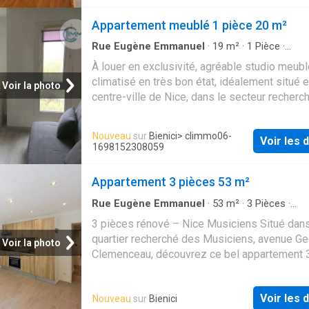
Emplacement exceptionnel. Disponible à co
début septembre
Appartement meublé 1 pièce 20 m²
Rue Eugène Emmanuel
·
19
m²
·
1
Pièce
·
Appartement
·
Jardin
·
Climatisation
À louer en exclusivité, agréable studio meubl
climatisé en très bon état, idéalement situé e
Voir la photo
centre-ville de Nice, dans le secteur recherc
Jean Médecin. À proximité immédiate du tra
des commerces et de toutes les commodité
Nouveau
sur
Bienici
> climmo06-
Voir les d
calme, avec une vue dégagée sur le jardin, il 
1698152308059
compose de: une entrée, un séjour lumineux 
kitchenette aménagée et équipée, une salle 
Appartement 3 pièces 53 m²
bains, des toilettes indépendantes. Les cha
comprennent l'ensemble des consommation
Rue Eugène Emmanuel
·
53
m²
·
3
Pièces
·
Appartement
·
Cuisine équipée
collectives, notamment le chauffage, la climat
3 pièces rénové – Nice Musiciens Situé dans
l'eau ainsi que l'électricité. Un emplacement
quartier recherché des Musiciens, avenue G
Voir la photo
privilégié alliant confort, calme et proximité 
Clemenceau, découvrez ce bel appartement 
transports
pièces de 53,45 m², entièrement refait à neuf
aménagé en demi-sous-sol. L’appartement s
Voir les d
Nouveau
sur
Bienici
compose d’une entrée desservant une agréa