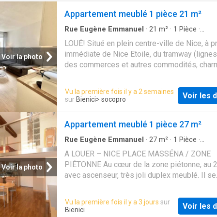
Appartement meublé 1 pièce 21 m²
Rue Eugène Emmanuel
·
21
m²
·
1
Pièce
·
Appartement
·
Balcon
·
Cuisine équipée
LOUÉ! Situé en plein centre-ville de Nice, à p
immédiate de Nice Etoile, du tramway (lignes 
Voir la photo
des commerces et autres commodités, char
studio meublé tout équipé et tout confort.
L'appartement se compose d'une entrée ave
Vu la première fois il y a 2 semaines
Voir les d
rangements, une belle pièce de vie optimisé
sur
Bienici
> socopro
aménagée avec goût, une cuisine ouverte
entièrement équipée, un balcon donnant sur 
Appartement meublé 1 pièce 27 m²
au calme, une salle de douche moderne avec
Lumineux et agréable, climatisé et bien agen
Rue Eugène Emmanuel
·
27
m²
·
1
Pièce
·
Appartement
·
Ascenseur
·
Cuisine équipée
Disponible mi-septembre 2026 Location lon
A LOUER – NICE PLACE MASSÉNA / ZONE
durée, bail 1 an renouvelable Loyer 885€ + fo
PIÉTONNE Au cœur de la zone piétonne, au 2
Voir la photo
charges (eau froide+internet) 115€ soit 100
avec ascenseur, très joli duplex meublé. Il se
/mois CC Electricité en sus à la charge du loc
compose d'un séjour avec cuisine ouverte é
Dépôt de garantie: 1770€
(lave-linge), d'un coin nuit en mezzanine avec
Vu la première fois il y a 3 jours
sur
Voir les d
de douche. Parquet au sol, décoration soigné
Bienici