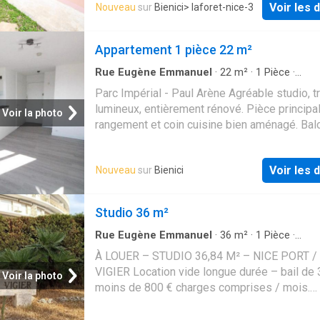
Voir les d
Nouveau
sur
Bienici
> laforet-nice-3
indépendante aménagée et équipée, un gran
extérieur exposé sud-ouest.Eau froide et ea
chaude comprises dans les charges. Climatis
Appartement 1 pièce 22 m²
voir ! coup de coeur assuré.(accés piéton fac
rejoindre le centre-ville, ou bus )
Rue Eugène Emmanuel
·
22
m²
·
1
Pièce
·
Appartement
·
Balcon
·
Chauffage
Parc Impérial - Paul Arène Agréable studio, t
lumineux, entièrement rénové. Pièce principa
Voir la photo
rangement et coin cuisine bien aménagé. Bal
avec vue dégagée. Chauffage collectif Proxi
transport et lycée DPE: D LC: 22,00 m² Loyer:
Voir les d
Nouveau
sur
Bienici
596,00€ + 100,00€ charges DG: 596,00€ HCL
288,64€TTC Les informations sur les risque
auxquels ce bien est exposé sont disponible
Studio 36 m²
site Géorisques: www.georisques.gouv.fr
Rue Eugène Emmanuel
·
36
m²
·
1
Pièce
·
Appartement
·
Ascenseur
·
Sécurité
À LOUER – STUDIO 36,84 M² – NICE PORT /
VIGIER Location vide longue durée – bail de 
Voir la photo
moins de 800 € charges comprises / mois.
Demande étudiée par le propriétaire uniquem
présentation de dossier et assurance loyer.