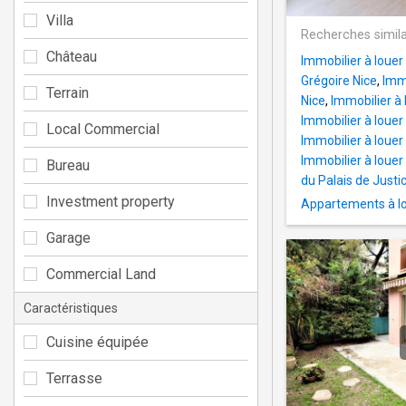
Villa
Recherches simila
Château
Immobilier à loue
Grégoire Nice
,
Immo
Terrain
Nice
,
Immobilier à 
Immobilier à loue
Local Commercial
Immobilier à louer
Immobilier à louer
Bureau
du Palais de Justi
Investment property
Appartements à l
Garage
Commercial Land
Caractéristiques
Cuisine équipée
Terrasse