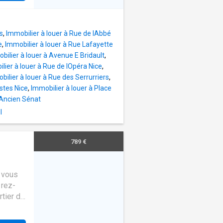
d deux
salle de
s
,
Immobilier à louer à Rue de lAbbé
é. Un
e
,
Immobilier à louer à Rue Lafayette
ètent
bilier à louer à Avenue E Bridault
,
nts et
lier à louer à Rue de lOpéra Nice
,
90€ PAR
bilier à louer à Rue des Serrurriers
,
stes Nice
,
Immobilier à louer à Place
ION
lAncien Sénat
RE
l
T DES
stimé
sage
789 €
rix de
 vous
 rez-
rtier de
 une
cuisine