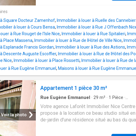
pièce de vie avec séjour et cuisine ouverte
entièrement équipée. L’espace nuit compren
ires
chambres, chacune bénéficiant de sa propre 
r à Square Docteur Zamenhof
,
Immobilier à louer à Ruelle des Cannebier
bains avec WC, offrant ainsi confort et intimit
bilier à louer à Cours Bensa
,
Immobilier à louer à Rue J Offenbach Nic
dressing ainsi qu’un espace buanderie compl
louer à Rue Rouget de l'Isle Nice
,
Immobilier à louer à Rue Spitalieri
,
Immo
ce bien, optimisant parfaitement les rangeme
r à Place Massena
,
Immobilier à louer à Rue de lHôtel de Ville Nice
,
Immobi
la fonctionnalité de l’appartement. LOYER 9
 à Esplanade Francis Giordan
,
Immobilier à louer à Rue des Astions
,
Immo
MOIS CHARGES COMPRISES DONT 60€ DE
 à Descente Auguste Escoffier
,
Immobilier à louer à Rue de lHôtel des Po
PROVISIONS SUR CHARGES (RÉGULARISAT
ce Nice
,
Immobilier à louer à Place Rossetti
,
Immobilier à louer à Rue de 
ANNUELLE) HONORAIRES CHARGE LOCATAI
ouer à Rue Eugène Emmanuel
,
Maisons à louer à Rue Eugène Emmanue
701,26€TTC DONT 161,95€ TTC POUR L'ÉTA
LIEUX DÉPÔT DE GARANTIE 930€ Montant e
des dépenses annuelles d’énergie pour un u
Appartement 1 pièce 30 m²
standard: entre 870€ et 1230€/an
(abonnement.inclus). Date de référence des p
Rue Eugène Emmanuel
·
29
m²
·
1
Pièce
·
l’énergie pour établir cette estimation: 202
Appartement
·
Climatisation
Votre agence Laforêt Immobilier Nice Centre
propose à la location ce beau studio situé en
Voir la photo
de-jardin d'une résidence situé au bas du qua
Cimiez.Il comprend une entrée avec placard,
salle de bains avec WC, un grand séjour, une 