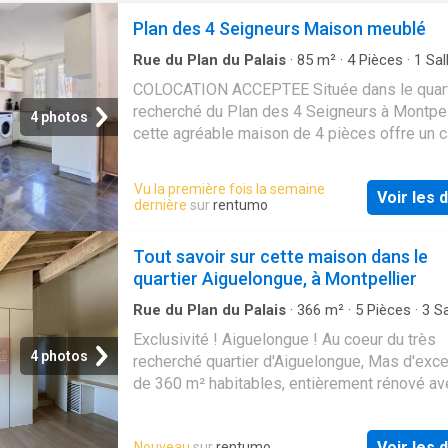
Plan des 4 Seigneurs Maison meublé
Rue du Plan du Palais
·
85
m²
·
4
Pièces
·
1
Sal
bain
·
Maison
·
Jardin
·
Parking
COLOCATION ACCEPTEE Située dans le quart
recherché du Plan des 4 Seigneurs à Montpell
4 photos
cette agréable maison de 4 pièces offre un 
vie calme et verdoyant, idéal pour une famille
couple en quête de confort et de tranquillité.
Vu la première fois la semaine
Voir les d
superficie généreuse, elle se compose d’un 
dernière
sur
rentumo
lumineux ouvrant sur l’extérieur, d’une cuisine
fonctionnelle, de trois chambres, d’une salle
Tout savoir sur cette maison dans le
bains. Les espaces sont bien agencés et off
quartier Aiguelongue, à Montpellier
une belle luminosité tout au long de la journé
l’extérieur, vous profiterez d’un jardin privatif,
Rue du Plan du Palais
·
366
m²
·
5
Pièces
·
3
Sa
bain
·
Maison
·
Jardin
·
Cuisine équipée
·
Climati
pour les moments de détente ou les repas en
Exclusivité ! Aiguelongue ! Au coeur du très
Piscine
air. La maison dispose également de places
4 photos
recherché quartier d'Aiguelongue, Mas d'exc
stationnement. Le secteur du Plan des 4 Sei
de 360 m² habitables, entièrement rénové a
est particulièrement apprécié pour sa proxim
prestations haut de gamme sur un terrain pa
les universités, les écoles, les commerces e
de 1 250 m² avec piscine. Propriété de carac
transports, tout en conservant un environnem
Voir les d
Nouveau
sur
rentumo