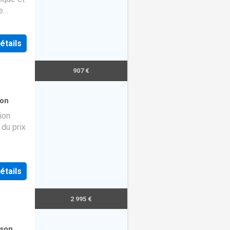
e
étails
907 €
on
ion
 du prix
étails
2 995 €
son