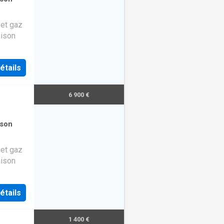
et gaz
aison
étails
6 900 €
son
et gaz
aison
étails
1 400 €