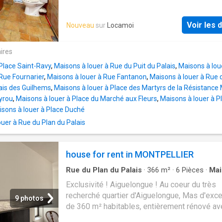
maison dispose également de six salles d'ea
de cette maison
toilettes et de deux places de stationnement
serez séduit par cet environnement bucolique
Voir les d
Nouveau
sur
Locamoi
calme de la campagne s'allie parfaitement à l
proximité immédiate des commodités urbain
ires
Conviendrait à une profession libérale. Réfé
l'annonce: 255L114M
Place Saint-Ravy
,
Maisons à louer à Rue du Puit du Palais
,
Maisons à loue
Rue Fournarier
,
Maisons à louer à Rue Fantanon
,
Maisons à louer à Rue 
ais des Guilhems
,
Maisons à louer à Place des Martyrs de la Résistance 
yrou
,
Maisons à louer à Place du Marché aux Fleurs
,
Maisons à louer à 
sons à louer à Place Duché
uer à Rue du Plan du Palais
house for rent in MONTPELLIER
Rue du Plan du Palais
·
366
m²
·
6
Pièces
·
Mai
Jardin
·
Cuisine équipée
·
Climatisation
·
Piscine
Exclusivité ! Aiguelongue ! Au coeur du très
recherché quartier d'Aiguelongue, Mas d'exc
9 photos
de 360 m² habitables, entièrement rénové a
prestations haut de gamme sur un terrain pa