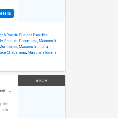
u, six
. Vous
, où le
étails
a
es.
rence de
r à Rue du Puit des Esquilles
,
de lÉcole de Pharmacie
,
Maisons à
Montpellier
,
Maisons à louer à
Place Chabaneau
,
Maisons à louer à
6 900 €
son
·
eption
vec des
ysagé