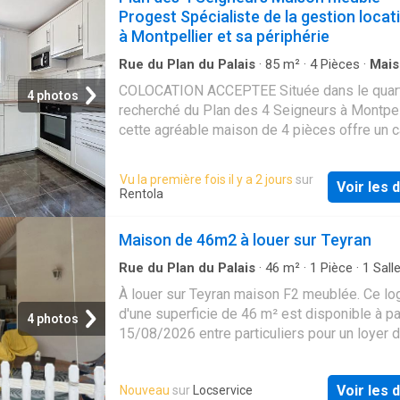
Progest Spécialiste de la gestion locat
à Montpellier et sa périphérie
Rue du Plan du Palais
·
85
m²
·
4
Pièces
·
Mais
Jardin
·
Parking
COLOCATION ACCEPTEE Située dans le quart
4 photos
recherché du Plan des 4 Seigneurs à Montpell
cette agréable maison de 4 pièces offre un 
vie calme et verdoyant, idéal pour une famille
couple en quête de confort et de tranquillité.
Vu la première fois il y a 2 jours
sur
Voir les d
superficie généreuse, elle se compose d’un 
Rentola
lumineux ouvrant sur l’extérieur, d’une cuisine
fonctionnelle, de trois chambres, d’une salle
Maison de 46m2 à louer sur Teyran
bains. Les espaces sont bien agencés et off
une belle luminosité tout au long de la journé
Rue du Plan du Palais
·
46
m²
·
1
Pièce
·
1
Salle
·
Maison
l’extérieur, vous profiterez d’un jardin privatif,
À louer sur Teyran maison F2 meublée. Ce l
pour les moments de détente ou les repas en
d'une superficie de 46 m² est disponible à par
4 photos
air. La maison dispose également de places
15/08/2026 entre particuliers pour un loyer 
stationnement. Le secteur du Plan des 4 Sei
est particulièrement apprécié pour sa proxim
les universités, les écoles, les commerces e
Voir les d
Nouveau
sur
Locservice