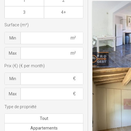
1
2
3
4+
Surface (m²)
Min
Max
Prix (€) (€ per month)
Min
Max
Type de propriété
Tout
Appartements