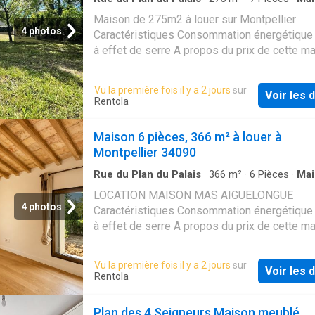
Maison de 275m2 à louer sur Montpellier
4 photos
Caractéristiques Consommation énergétique 
à effet de serre A propos du prix de cette m
Vu la première fois il y a 2 jours
sur
Voir les d
Rentola
Maison 6 pièces, 366 m² à louer à
Montpellier 34090
Rue du Plan du Palais
·
366
m²
·
6
Pièces
·
Mai
LOCATION MAISON MAS AIGUELONGUE
4 photos
Caractéristiques Consommation énergétique 
à effet de serre A propos du prix de cette m
Vu la première fois il y a 2 jours
sur
Voir les d
Rentola
Plan des 4 Seigneurs Maison meublé