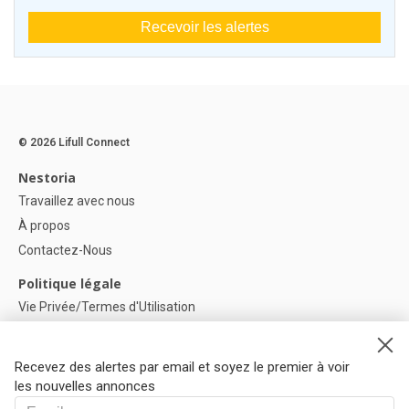
Recevoir les alertes
© 2026 Lifull Connect
Nestoria
Travaillez avec nous
À propos
Contactez-Nous
Politique légale
Vie Privée/Termes d'Utilisation
Politique de confidentialité
Politique de Cookies
Recevez des alertes par email et soyez le premier à voir
Paramètres des cookies
les nouvelles annonces