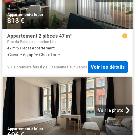
Appartement
·
à louer
813 €
Appartement 2 pièces 47 m²
Rue du Palais de Justice Lille
47
m²
2
Pièces
Appartement
·
Cuisine équipée
·
Chauffage
Voir les détails
Vu la première fois il y a 3 semaines
sur
Bienici
Voir la photo
Appartement
·
à louer
696 €