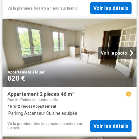
Voir les détails
Vu la première fois il y a 1 jour
sur
Bienici
Voir la photo
Appartement
·
à louer
820 €
Appartement 2 pièces 46 m²
Rue du Palais de Justice Lille
46
m²
2
Pièces
Appartement
·
Parking
·
Ascenseur
·
Cuisine équipée
Vu la première fois la semaine dernière
sur
Voir les détails
Bienici