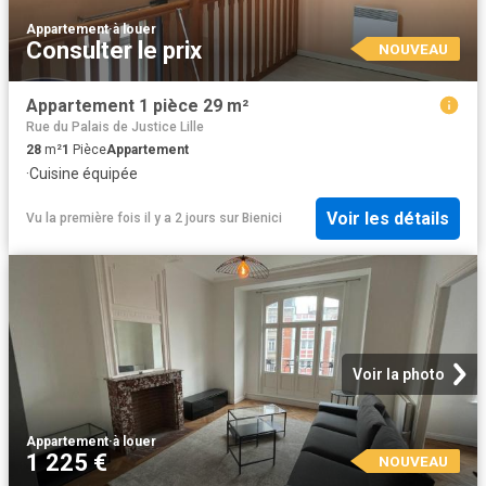
Appartement
·
à louer
Consulter le prix
NOUVEAU
Appartement 1 pièce 29 m²
Rue du Palais de Justice Lille
28
m²
1
Pièce
Appartement
·
Cuisine équipée
Voir les détails
Vu la première fois il y a 2 jours
sur
Bienici
Voir la photo
Appartement
·
à louer
1 225 €
NOUVEAU