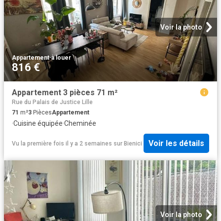
Voir la photo
Appartement
·
à louer
816 €
Appartement 3 pièces 71 m²
Rue du Palais de Justice Lille
71
m²
3
Pièces
Appartement
·
Cuisine équipée
·
Cheminée
Voir les détails
Vu la première fois il y a 2 semaines
sur
Bienici
Voir la photo