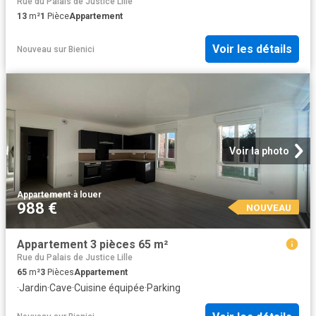
Rue du Palais de Justice Lille
13
m²
1
Pièce
Appartement
Voir les détails
Nouveau
sur
Bienici
Voir la photo
Appartement
·
à louer
988 €
NOUVEAU
Appartement 3 pièces 65 m²
Rue du Palais de Justice Lille
65
m²
3
Pièces
Appartement
·
Jardin
·
Cave
·
Cuisine équipée
·
Parking