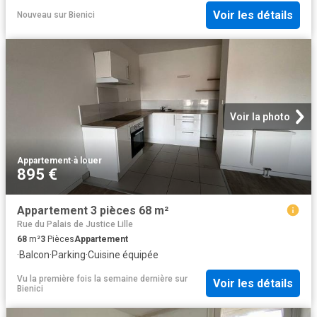
Voir les détails
Nouveau
sur
Bienici
Voir la photo
Appartement
·
à louer
895 €
Appartement 3 pièces 68 m²
Rue du Palais de Justice Lille
68
m²
3
Pièces
Appartement
·
Balcon
·
Parking
·
Cuisine équipée
Vu la première fois la semaine dernière
sur
Voir les détails
Bienici