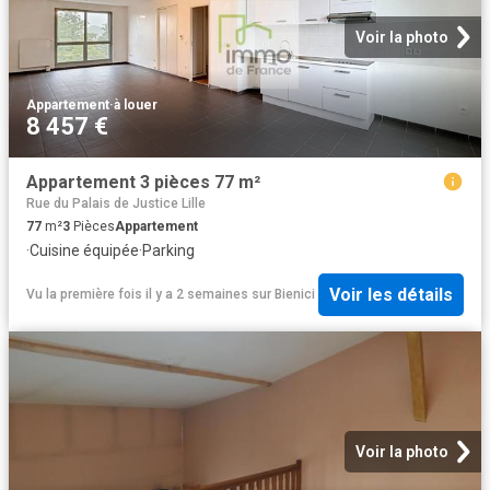
Voir la photo
Appartement
·
à louer
8 457 €
Appartement 3 pièces 77 m²
Rue du Palais de Justice Lille
77
m²
3
Pièces
Appartement
·
Cuisine équipée
·
Parking
Voir les détails
Vu la première fois il y a 2 semaines
sur
Bienici
Voir la photo