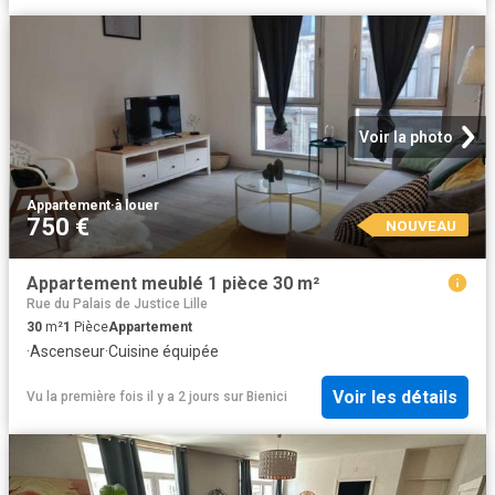
Voir la photo
Appartement
·
à louer
750 €
NOUVEAU
Appartement meublé 1 pièce 30 m²
Rue du Palais de Justice Lille
30
m²
1
Pièce
Appartement
·
Ascenseur
·
Cuisine équipée
Voir les détails
Vu la première fois il y a 2 jours
sur
Bienici