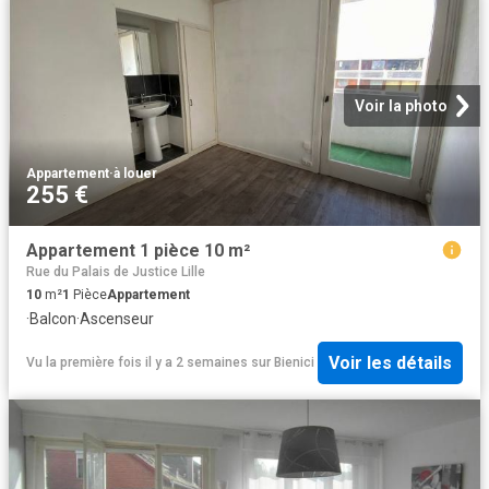
Voir la photo
Appartement
·
à louer
255 €
Appartement 1 pièce 10 m²
Rue du Palais de Justice Lille
10
m²
1
Pièce
Appartement
·
Balcon
·
Ascenseur
Voir les détails
Vu la première fois il y a 2 semaines
sur
Bienici