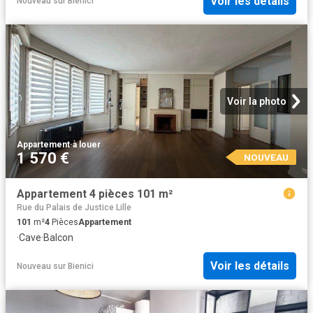
Voir les détails
Nouveau
sur
Bienici
Voir la photo
Appartement
·
à louer
1 570 €
NOUVEAU
Appartement 4 pièces 101 m²
Rue du Palais de Justice Lille
101
m²
4
Pièces
Appartement
·
Cave
·
Balcon
Voir les détails
Nouveau
sur
Bienici