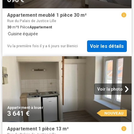
Appartement meublé 1 pièce 30 m²
Rue du Palais de Justice Lille
30
m²
1
Pièce
Appartement
·
Cuisine équipée
Voir les détails
Vu la première fois il y a 6 jours
sur
Bienici
Voir la photo
Appartement
·
à louer
3 641 €
NOUVEAU
Appartement 1 pièce 13 m²