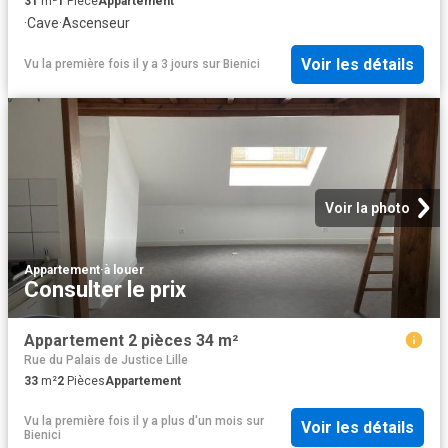
31
m²
1
Pièce
Appartement
·
Cave
·
Ascenseur
Voir les détails
Vu la première fois il y a 3 jours
sur
Bienici
Voir la photo
Appartement
·
à louer
Consulter le prix
Appartement 2 pièces 34 m²
Rue du Palais de Justice Lille
33
m²
2
Pièces
Appartement
Vu la première fois il y a plus d'un mois
sur
Voir les détails
Bienici