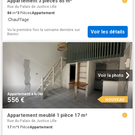
Appartement 3 pièces 85 m²
Rue du Palais de Justice Lille
84
m²
3
Pièces
Appartement
·
Chauffage
Vu la première fois la semaine dernière
sur
Voir les détails
Bienici
Voir la photo
Appartement
·
à louer
556 €
NOUVEAU
Appartement meublé 1 pièce 17 m²
Rue du Palais de Justice Lille
17
m²
1
Pièce
Appartement