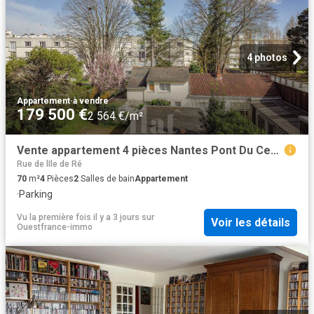
4 photos
Appartement
·
à vendre
179 500 €
2 564 €/m²
Vente appartement 4 pièces Nantes Pont Du Cens Petit Port 44
Rue de lIle de Ré
70
m²
4
Pièces
2
Salles de bain
Appartement
·
Parking
Vu la première fois il y a 3 jours
sur
Voir les détails
Ouestfrance-immo