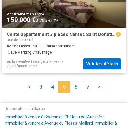
Appartement
·
à vendre
159 000 €
3 785 €/m²
Vente appartement 3 pièces Nantes Saint Donatien 44
Rue de lIle de Ré
42
m²
3
Pièces
1
Salle de bain
Appartement
·
Cave
·
Parking
·
Chauffage
Vu la première fois il y a 3 jours
sur
Voir les détails
Ouestfrance-immo
<
3
4
5
6
7
>
Recherches similaires
Immobilier à vendre à Chemin du Château de lAubinière
,
Immobilier à vendre à Avenue du Plessis-Maillard
,
Immobilier à