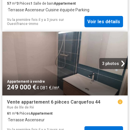
57
m²
3
Pièces
1
Salle de bain
Appartement
·
Terrasse
·
Ascenseur
·
Cuisine équipée
·
Parking
Vu la première fois il y a 3 jours
sur
Voir les détails
Ouestfrance-immo
3 photos
Appartement
·
à vendre
249 000 €
4 081 €/m²
Vente appartement 6 pièces Carquefou 44
Rue de lIle de Ré
61
m²
6
Pièces
Appartement
·
Terrasse
·
Ascenseur
Vu la première fois il y a 3 jours
sur