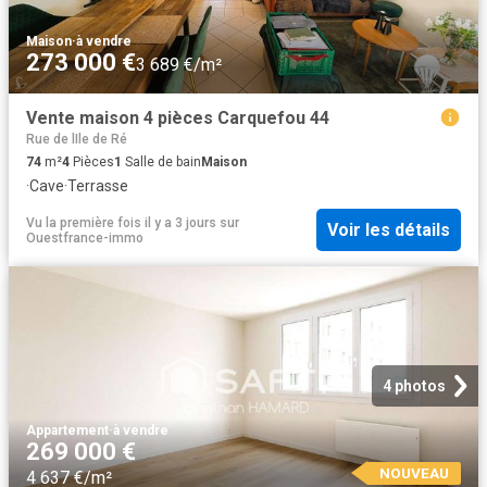
Maison
·
à vendre
273 000 €
3 689 €/m²
Vente maison 4 pièces Carquefou 44
Rue de lIle de Ré
74
m²
4
Pièces
1
Salle de bain
Maison
·
Cave
·
Terrasse
Vu la première fois il y a 3 jours
sur
Voir les détails
Ouestfrance-immo
4 photos
Appartement
·
à vendre
269 000 €
NOUVEAU
4 637 €/m²