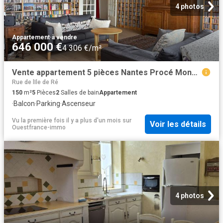
4 photos
Appartement
·
à vendre
646 000 €
4 306 €/m²
Vente appartement 5 pièces Nantes Procé Monselet 44
Rue de lIle de Ré
150
m²
5
Pièces
2
Salles de bain
Appartement
·
Balcon
·
Parking
·
Ascenseur
Vu la première fois il y a plus d'un mois
sur
Voir les détails
Ouestfrance-immo
4 photos