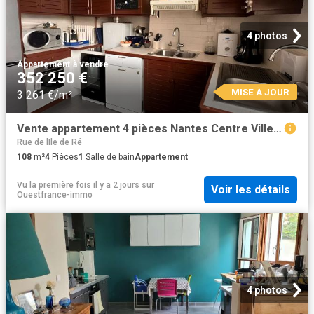
4 photos
Appartement
·
à vendre
352 250 €
MISE À JOUR
3 261 €/m²
Vente appartement 4 pièces Nantes Centre Ville 44
Rue de lIle de Ré
108
m²
4
Pièces
1
Salle de bain
Appartement
Vu la première fois il y a 2 jours
sur
Voir les détails
Ouestfrance-immo
4 photos