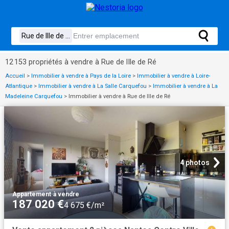
12 153 propriétés à vendre à Rue de lIle de Ré
Accueil
>
Immobilier à vendre à Pays de la Loire
>
Immobilier à vendre à Loire-
Atlantique
>
Immobilier à vendre à La Salle Carquefou
>
Immobilier à vendre à La
Madeleine Carquefou
>
Immobilier à vendre à Rue de lIle de Ré
4 photos
Appartement
·
à vendre
187 020 €
4 675 €/m²