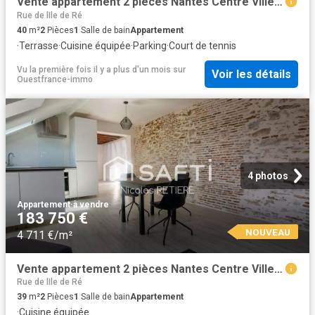
Vente appartement 2 pièces Nantes Centre Ville 44
Rue de lIle de Ré
40
m²
2
Pièces
1
Salle de bain
Appartement
·
Terrasse
·
Cuisine équipée
·
Parking
·
Court de tennis
Vu la première fois il y a plus d'un mois
sur
Voir les détails
Ouestfrance-immo
4 photos
Appartement
·
à vendre
183 750 €
NOUVEAU
4 711 €/m²
Vente appartement 2 pièces Nantes Centre Ville 44
Rue de lIle de Ré
39
m²
2
Pièces
1
Salle de bain
Appartement
·
Cuisine équipée