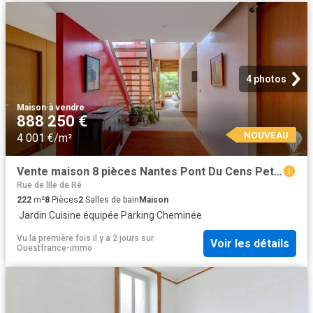
4 photos
Maison
·
à vendre
888 250 €
NOUVEAU
4 001 €/m²
Vente maison 8 pièces Nantes Pont Du Cens Petit Port 44
Rue de lIle de Ré
222
m²
8
Pièces
2
Salles de bain
Maison
·
Jardin
·
Cuisine équipée
·
Parking
·
Cheminée
Vu la première fois il y a 2 jours
sur
Voir les détails
Ouestfrance-immo