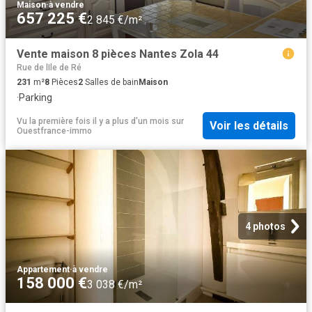
Maison
·
à vendre
657 225 €
2 845 €/m²
Vente maison 8 pièces Nantes Zola 44
Rue de lIle de Ré
231
m²
8
Pièces
2
Salles de bain
Maison
·
Parking
Vu la première fois il y a plus d'un mois
sur
Voir les détails
Ouestfrance-immo
4 photos
Appartement
·
à vendre
158 000 €
3 038 €/m²