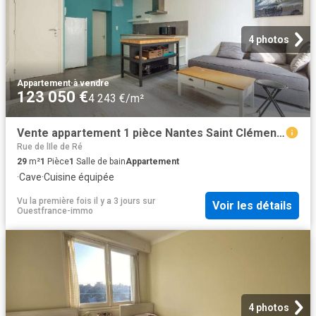
4 photos
Appartement
·
à vendre
123 050 €
4 243 €/m²
Vente appartement 1 pièce Nantes Saint Clément Jardin des plantes 44
Rue de lIle de Ré
29
m²
1
Pièce
1
Salle de bain
Appartement
·
Cave
·
Cuisine équipée
Vu la première fois il y a 3 jours
sur
Voir les détails
Ouestfrance-immo
4 photos