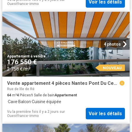
Voir les détails
Ouestfrance-immo
4 photos
Appartement
·
à vendre
176 550 €
NOUVEAU
2 758 €/m²
Vente appartement 4 pièces Nantes Pont Du Cens Petit Port 44
Rue de lIle de Ré
64
m²
4
Pièces
1
Salle de bain
Appartement
·
Cave
·
Balcon
·
Cuisine équipée
Vu la première fois il y a 2 jours
sur
Voir les détails
Ouestfrance-immo