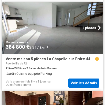
4 photos
Maison
·
à vendre
384 800 €
3 317 €/m²
Vente maison 5 pièces La Chapelle sur Erdre 44
Rue de lIle de Ré
116
m²
5
Pièces
2
Salles de bain
Maison
·
Jardin
·
Cuisine équipée
·
Parking
Vu la première fois il y a 3 jours
sur
Voir les détails
Ouestfrance-immo