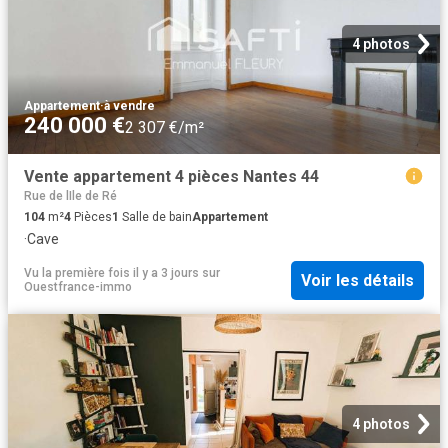
4 photos
Appartement
·
à vendre
240 000 €
2 307 €/m²
Vente appartement 4 pièces Nantes 44
Rue de lIle de Ré
104
m²
4
Pièces
1
Salle de bain
Appartement
·
Cave
Vu la première fois il y a 3 jours
sur
Voir les détails
Ouestfrance-immo
4 photos