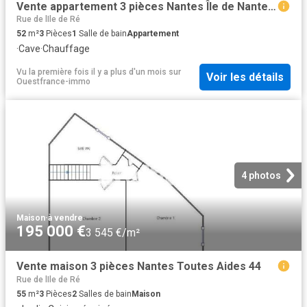
Vente appartement 3 pièces Nantes Île de Nantes 44
Rue de lIle de Ré
52
m²
3
Pièces
1
Salle de bain
Appartement
·
Cave
·
Chauffage
Vu la première fois il y a plus d'un mois
sur
Voir les détails
Ouestfrance-immo
4 photos
Maison
·
à vendre
195 000 €
3 545 €/m²
Vente maison 3 pièces Nantes Toutes Aides 44
Rue de lIle de Ré
55
m²
3
Pièces
2
Salles de bain
Maison