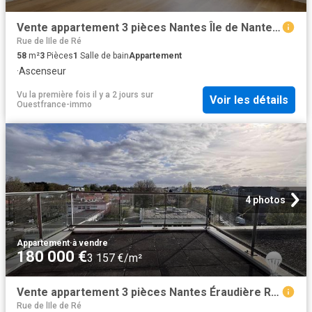
Vente appartement 3 pièces Nantes Île de Nantes 44
Rue de lIle de Ré
58
m²
3
Pièces
1
Salle de bain
Appartement
·
Ascenseur
Vu la première fois il y a 2 jours
sur
Voir les détails
Ouestfrance-immo
4 photos
Appartement
·
à vendre
180 000 €
3 157 €/m²
Vente appartement 3 pièces Nantes Éraudière Renaudière 44
Rue de lIle de Ré