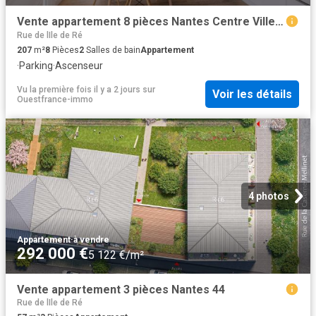
Vente appartement 8 pièces Nantes Centre Ville 44
Rue de lIle de Ré
207
m²
8
Pièces
2
Salles de bain
Appartement
·
Parking
·
Ascenseur
Vu la première fois il y a 2 jours
sur
Voir les détails
Ouestfrance-immo
4 photos
Appartement
·
à vendre
292 000 €
5 122 €/m²
Vente appartement 3 pièces Nantes 44
Rue de lIle de Ré