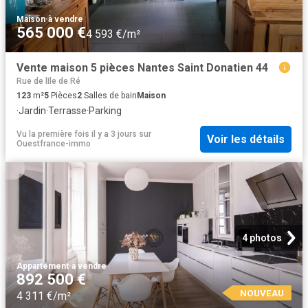
Maison
·
à vendre
565 000 €
4 593 €/m²
Vente maison 5 pièces Nantes Saint Donatien 44
Rue de lIle de Ré
123
m²
5
Pièces
2
Salles de bain
Maison
·
Jardin
·
Terrasse
·
Parking
Vu la première fois il y a 3 jours
sur
Voir les détails
Ouestfrance-immo
4 photos
Appartement
·
à vendre
892 500 €
NOUVEAU
4 311 €/m²