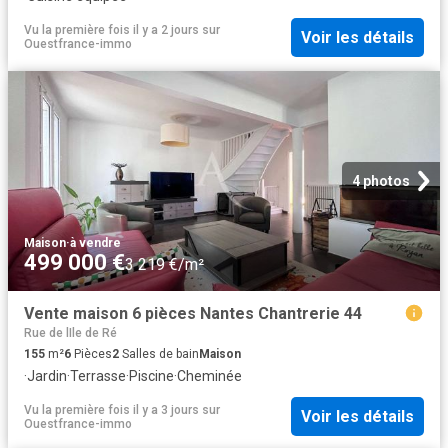
Vu la première fois il y a 2 jours
sur
Voir les détails
Ouestfrance-immo
4 photos
Maison
·
à vendre
499 000 €
3 219 €/m²
Vente maison 6 pièces Nantes Chantrerie 44
Rue de lIle de Ré
155
m²
6
Pièces
2
Salles de bain
Maison
·
Jardin
·
Terrasse
·
Piscine
·
Cheminée
Vu la première fois il y a 3 jours
sur
Voir les détails
Ouestfrance-immo