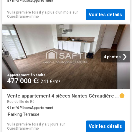
57
m²
3
Pièces
Appartement
Vu la première fois il y a plus d'un mois
sur
Voir les détails
Ouestfrance-immo
4 photos
Appartement
·
à vendre
477 000 €
5 241 €/m²
Vente appartement 4 pièces Nantes Géraudière Boissière 44
Rue de lIle de Ré
91
m²
4
Pièces
Appartement
·
Parking
·
Terrasse
Vu la première fois il y a 3 jours
sur
Voir les détails
Ouestfrance-immo