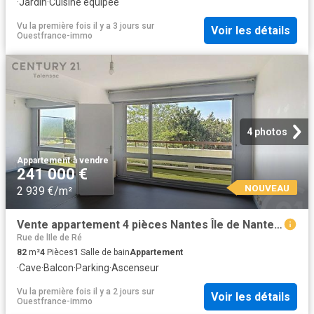
·
Jardin
·
Cuisine équipée
Vu la première fois il y a 3 jours
sur
Voir les détails
Ouestfrance-immo
4 photos
Appartement
·
à vendre
241 000 €
NOUVEAU
2 939 €/m²
Vente appartement 4 pièces Nantes Île de Nantes 44
Rue de lIle de Ré
82
m²
4
Pièces
1
Salle de bain
Appartement
·
Cave
·
Balcon
·
Parking
·
Ascenseur
Vu la première fois il y a 2 jours
sur
Voir les détails
Ouestfrance-immo