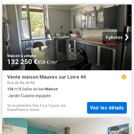
4 photos
Maison
·
à vendre
132 250 €
858 €/m²
Vente maison Mauves sur Loire 44
Rue de lIle de Ré
154
m²
2
Salles de bain
Maison
·
Jardin
·
Cuisine équipée
Vu la première fois il y a 3 jours
sur
Voir les détails
Ouestfrance-immo