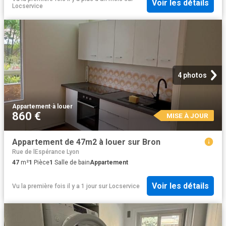
Voir les détails
Locservice
4 photos
Appartement
·
à louer
860 €
MISE À JOUR
Appartement de 47m2 à louer sur Bron
Rue de lEspérance Lyon
47
m²
1
Pièce
1
Salle de bain
Appartement
Voir les détails
Vu la première fois il y a 1 jour
sur
Locservice