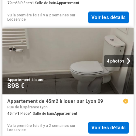
79
m²
3
Pièces
1
Salle de bain
Appartement
Vu la première fois il y a 2 semaines
sur
Voir les détails
Locservice
4 photos
Appartement
·
à louer
898 €
Appartement de 45m2 à louer sur Lyon 09
Rue de lEspérance Lyon
45
m²
1
Pièce
1
Salle de bain
Appartement
Vu la première fois il y a 2 semaines
sur
Voir les détails
Locservice