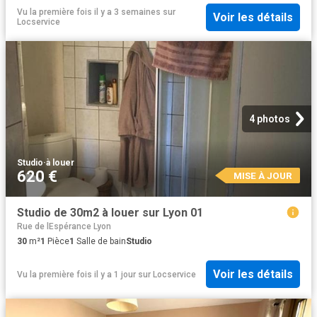
Vu la première fois il y a 3 semaines
sur
Voir les détails
Locservice
4 photos
Studio
·
à louer
620 €
MISE À JOUR
Studio de 30m2 à louer sur Lyon 01
Rue de lEspérance Lyon
30
m²
1
Pièce
1
Salle de bain
Studio
Voir les détails
Vu la première fois il y a 1 jour
sur
Locservice