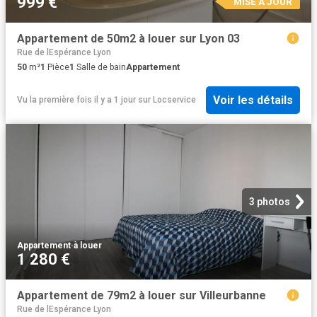
999 €
MISE À JOUR
Appartement de 50m2 à louer sur Lyon 03
Rue de lEspérance Lyon
50
m²
1
Pièce
1
Salle de bain
Appartement
Voir les détails
Vu la première fois il y a 1 jour
sur
Locservice
3 photos
Appartement
·
à louer
1 280 €
Appartement de 79m2 à louer sur Villeurbanne
Rue de lEspérance Lyon