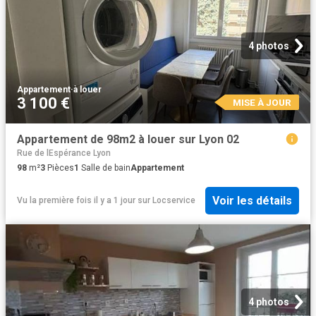
4 photos
Appartement
·
à louer
3 100 €
MISE À JOUR
Appartement de 98m2 à louer sur Lyon 02
Rue de lEspérance Lyon
98
m²
3
Pièces
1
Salle de bain
Appartement
Voir les détails
Vu la première fois il y a 1 jour
sur
Locservice
4 photos