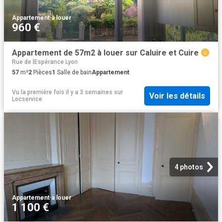
Appartement
·
à louer
960 €
Appartement de 57m2 à louer sur Caluire et Cuire
Rue de lEspérance Lyon
57
m²
2
Pièces
1
Salle de bain
Appartement
Vu la première fois il y a 3 semaines
sur
Voir les détails
Locservice
4 photos
Appartement
·
à louer
1 100 €