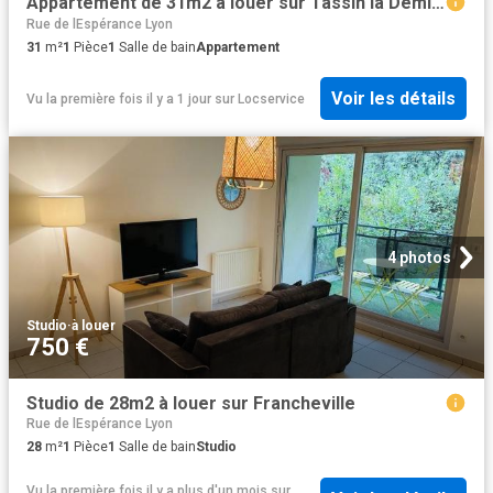
Appartement de 31m2 à louer sur Tassin la Demi Lune
Rue de lEspérance Lyon
31
m²
1
Pièce
1
Salle de bain
Appartement
Voir les détails
Vu la première fois il y a 1 jour
sur
Locservice
4 photos
Studio
·
à louer
750 €
Studio de 28m2 à louer sur Francheville
Rue de lEspérance Lyon
28
m²
1
Pièce
1
Salle de bain
Studio
Vu la première fois il y a plus d'un mois
sur