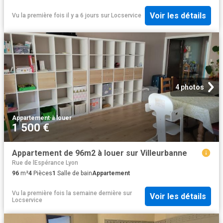
Voir les détails
Vu la première fois il y a 6 jours
sur
Locservice
4 photos
Appartement
·
à louer
1 500 €
Appartement de 96m2 à louer sur Villeurbanne
Rue de lEspérance Lyon
96
m²
4
Pièces
1
Salle de bain
Appartement
Vu la première fois la semaine dernière
sur
Voir les détails
Locservice