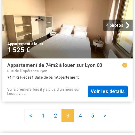
4 photos
Appartement
·
à louer
1 525 €
Appartement de 74m2 à louer sur Lyon 03
Rue de lEspérance Lyon
74
m²
2
Pièces
1
Salle de bain
Appartement
Vu la première fois il y a plus d'un mois
sur
Voir les détails
Locservice
<
1
2
3
4
5
>