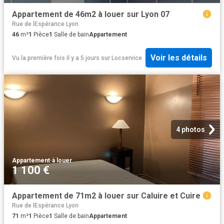
Appartement de 46m2 à louer sur Lyon 07
Rue de lEspérance Lyon
46
m²
1
Pièce
1
Salle de bain
Appartement
Voir les détails
Vu la première fois il y a 5 jours
sur
Locservice
4 photos
Appartement
·
à louer
1 100 €
Appartement de 71m2 à louer sur Caluire et Cuire
Rue de lEspérance Lyon
71
m²
1
Pièce
1
Salle de bain
Appartement