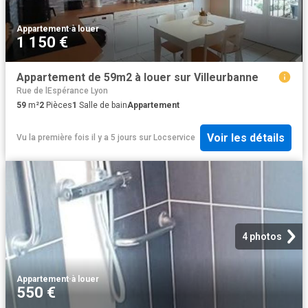
Appartement
·
à louer
1 150 €
Appartement de 59m2 à louer sur Villeurbanne
Rue de lEspérance Lyon
59
m²
2
Pièces
1
Salle de bain
Appartement
Voir les détails
Vu la première fois il y a 5 jours
sur
Locservice
4 photos
Appartement
·
à louer
550 €