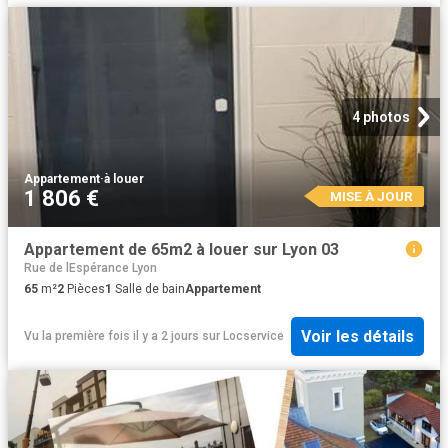
4 photos
Appartement
·
à louer
1 806 €
MISE À JOUR
Appartement de 65m2 à louer sur Lyon 03
Rue de lEspérance Lyon
65
m²
2
Pièces
1
Salle de bain
Appartement
Voir les détails
Vu la première fois il y a 2 jours
sur
Locservice