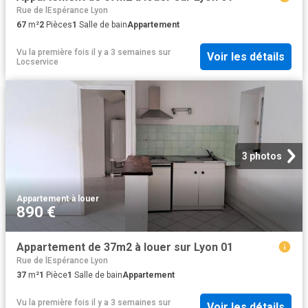
Rue de lEspérance Lyon
67
m²
2
Pièces
1
Salle de bain
Appartement
Vu la première fois il y a 3 semaines
sur
Voir les détails
Locservice
3 photos
Appartement
·
à louer
890 €
Appartement de 37m2 à louer sur Lyon 01
Rue de lEspérance Lyon
37
m²
1
Pièce
1
Salle de bain
Appartement
Vu la première fois il y a 3 semaines
sur
Voir les détails