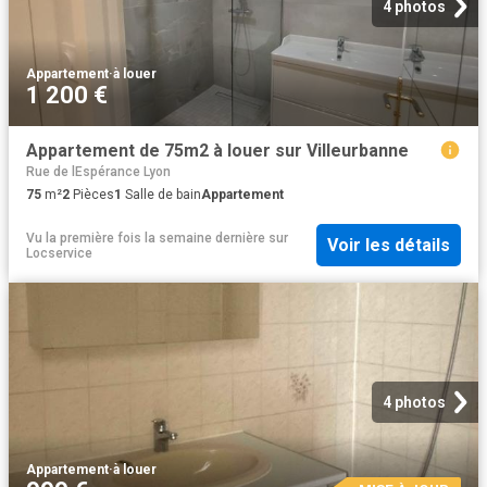
4 photos
Appartement
·
à louer
1 200 €
Appartement de 75m2 à louer sur Villeurbanne
Rue de lEspérance Lyon
75
m²
2
Pièces
1
Salle de bain
Appartement
Vu la première fois la semaine dernière
sur
Voir les détails
Locservice
4 photos
Appartement
·
à louer