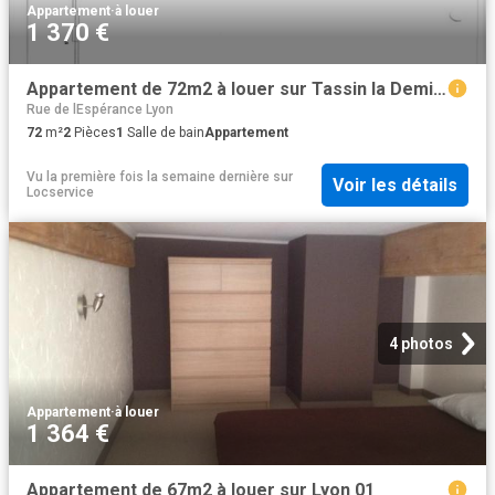
Appartement
·
à louer
1 370 €
Appartement de 72m2 à louer sur Tassin la Demi Lune
Rue de lEspérance Lyon
72
m²
2
Pièces
1
Salle de bain
Appartement
Vu la première fois la semaine dernière
sur
Voir les détails
Locservice
4 photos
Appartement
·
à louer
1 364 €
Appartement de 67m2 à louer sur Lyon 01