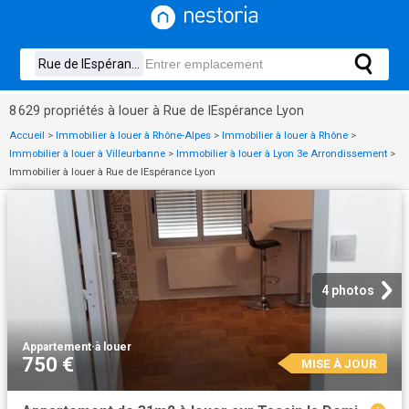
8 629 propriétés à louer à Rue de lEspérance Lyon
Accueil
>
Immobilier à louer à Rhône-Alpes
>
Immobilier à louer à Rhône
>
Immobilier à louer à Villeurbanne
>
Immobilier à louer à Lyon 3e Arrondissement
>
Immobilier à louer à Rue de lEspérance Lyon
4 photos
Appartement
·
à louer
750 €
MISE À JOUR