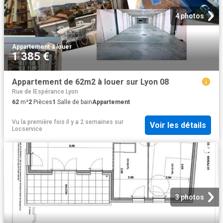
4 photos
Appartement
·
à louer
1 385 €
Appartement de 62m2 à louer sur Lyon 08
Rue de lEspérance Lyon
62
m²
2
Pièces
1
Salle de bain
Appartement
Vu la première fois il y a 2 semaines
sur
Voir les détails
Locservice
3 photos