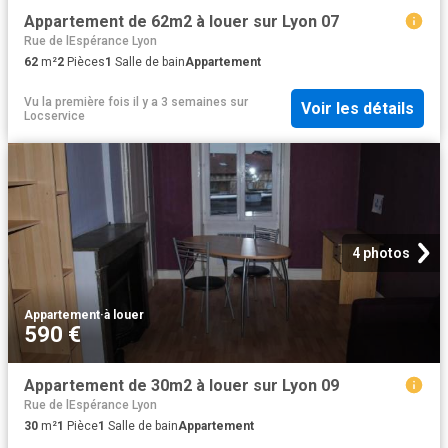
Appartement de 62m2 à louer sur Lyon 07
Rue de lEspérance Lyon
62
m²
2
Pièces
1
Salle de bain
Appartement
Vu la première fois il y a 3 semaines
sur
Voir les détails
Locservice
4 photos
Appartement
·
à louer
590 €
Appartement de 30m2 à louer sur Lyon 09
Rue de lEspérance Lyon
30
m²
1
Pièce
1
Salle de bain
Appartement