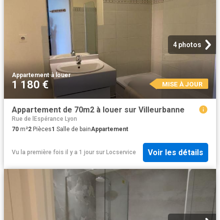
4 photos
Appartement
·
à louer
1 180 €
MISE À JOUR
Appartement de 70m2 à louer sur Villeurbanne
Rue de lEspérance Lyon
70
m²
2
Pièces
1
Salle de bain
Appartement
Voir les détails
Vu la première fois il y a 1 jour
sur
Locservice