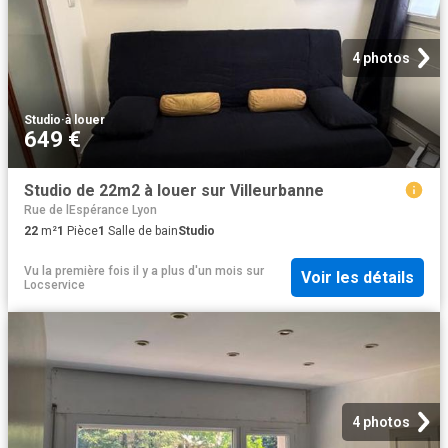
4 photos
Studio
·
à louer
649 €
Studio de 22m2 à louer sur Villeurbanne
Rue de lEspérance Lyon
22
m²
1
Pièce
1
Salle de bain
Studio
Vu la première fois il y a plus d'un mois
sur
Voir les détails
Locservice
4 photos