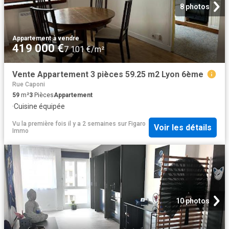
8 photos
Appartement
·
à vendre
419 000 €
7 101 €/m²
Vente Appartement 3 pièces 59.25 m2 Lyon 6ème
Rue Caponi
59
m²
3
Pièces
Appartement
·
Cuisine équipée
Vu la première fois il y a 2 semaines
sur
Figaro
Voir les détails
Immo
10 photos