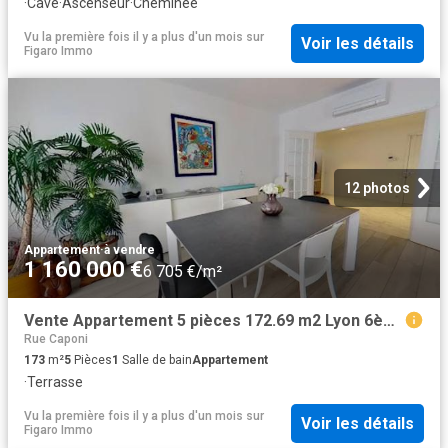
·
Cave
·
Ascenseur
·
Cheminée
Vu la première fois il y a plus d'un mois
sur
Voir les détails
Figaro Immo
12 photos
Appartement
·
à vendre
1 160 000 €
6 705 €/m²
Vente Appartement 5 pièces 172.69 m2 Lyon 6ème
Rue Caponi
173
m²
5
Pièces
1
Salle de bain
Appartement
·
Terrasse
Vu la première fois il y a plus d'un mois
sur
Voir les détails
Figaro Immo