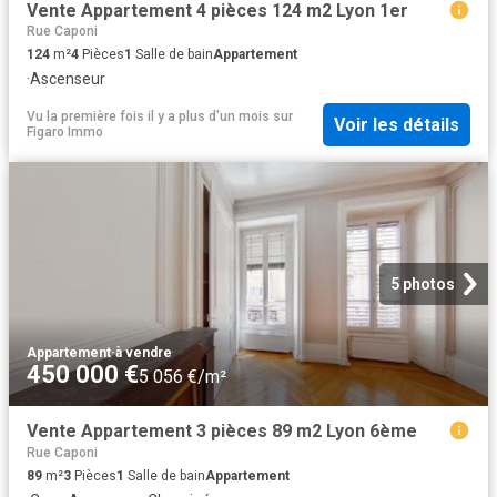
Vente Appartement 4 pièces 124 m2 Lyon 1er
Rue Caponi
124
m²
4
Pièces
1
Salle de bain
Appartement
·
Ascenseur
Vu la première fois il y a plus d'un mois
sur
Voir les détails
Figaro Immo
5 photos
Appartement
·
à vendre
450 000 €
5 056 €/m²
Vente Appartement 3 pièces 89 m2 Lyon 6ème
Rue Caponi
89
m²
3
Pièces
1
Salle de bain
Appartement