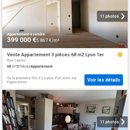
11 photos
Appartement
·
à vendre
399 000 €
5 867 €/m²
Vente Appartement 3 pièces 68 m2 Lyon 1er
Rue Caponi
68
m²
3
Pièces
Appartement
Vu la première fois il y a plus d'un mois
sur
Voir les détails
Figaro Immo
11 photos