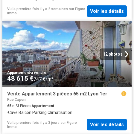
Vu la première fois il y a 2 semaines
sur
Figaro
Voir les détails
Immo
12 photos
Appartement
·
à vendre
48 615 €
747 €/m²
Vente Appartement 3 pièces 65 m2 Lyon 1er
Rue Caponi
65
m²
3
Pièces
Appartement
·
Cave
·
Balcon
·
Parking
·
Climatisation
Vu la première fois il y a 3 jours
sur
Figaro
Voir les détails
Immo