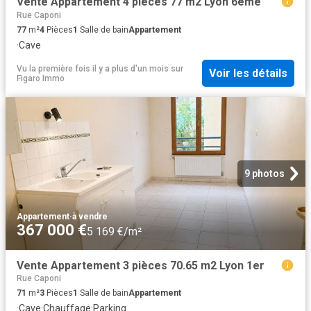
Vente Appartement 4 pièces 77 m2 Lyon 6ème
Rue Caponi
77
m²
4
Pièces
1
Salle de bain
Appartement
·
Cave
Vu la première fois il y a plus d'un mois
sur
Voir les détails
Figaro Immo
9 photos
Appartement
·
à vendre
367 000 €
5 169 €/m²
Vente Appartement 3 pièces 70.65 m2 Lyon 1er
Rue Caponi
71
m²
3
Pièces
1
Salle de bain
Appartement
·
Cave
·
Chauffage
·
Parking