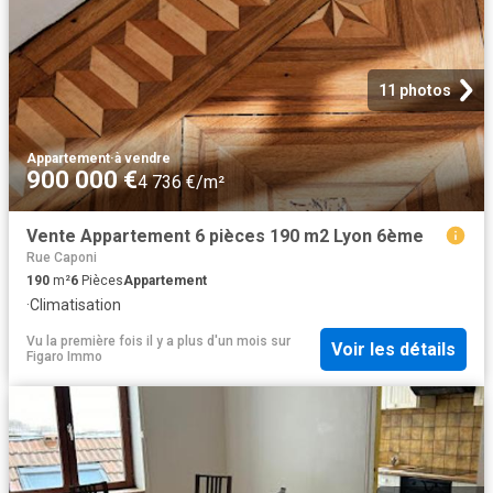
11 photos
Appartement
·
à vendre
900 000 €
4 736 €/m²
Vente Appartement 6 pièces 190 m2 Lyon 6ème
Rue Caponi
190
m²
6
Pièces
Appartement
·
Climatisation
Vu la première fois il y a plus d'un mois
sur
Voir les détails
Figaro Immo