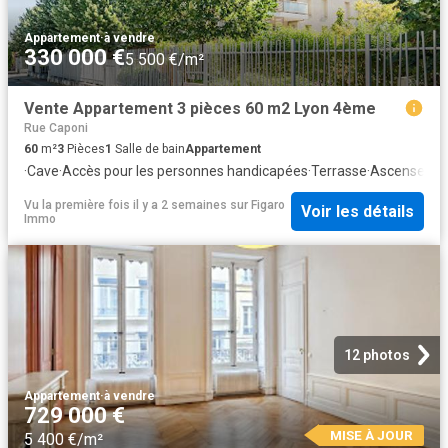
Appartement
·
à vendre
330 000 €
5 500 €/m²
Vente Appartement 3 pièces 60 m2 Lyon 4ème
Rue Caponi
60
m²
3
Pièces
1
Salle de bain
Appartement
·
Cave
·
Accès pour les personnes handicapées
·
Terrasse
·
Ascenseur
·
C
Vu la première fois il y a 2 semaines
sur
Figaro
Voir les détails
Immo
12 photos
Appartement
·
à vendre
729 000 €
MISE À JOUR
5 400 €/m²