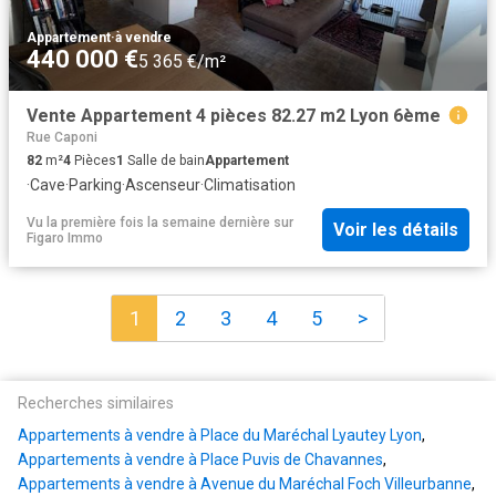
Appartement
·
à vendre
440 000 €
5 365 €/m²
Vente Appartement 4 pièces 82.27 m2 Lyon 6ème
Rue Caponi
82
m²
4
Pièces
1
Salle de bain
Appartement
·
Cave
·
Parking
·
Ascenseur
·
Climatisation
Vu la première fois la semaine dernière
sur
Voir les détails
Figaro Immo
1
2
3
4
5
>
Recherches similaires
Appartements à vendre à Place du Maréchal Lyautey Lyon
,
Appartements à vendre à Place Puvis de Chavannes
,
Appartements à vendre à Avenue du Maréchal Foch Villeurbanne
,