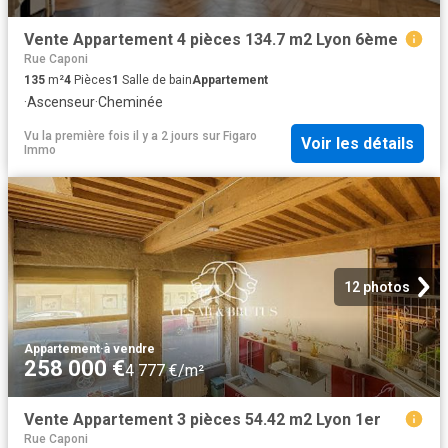
Vente Appartement 4 pièces 134.7 m2 Lyon 6ème
Rue Caponi
135
m²
4
Pièces
1
Salle de bain
Appartement
·
Ascenseur
·
Cheminée
Vu la première fois il y a 2 jours
sur
Figaro
Voir les détails
Immo
12 photos
Appartement
·
à vendre
258 000 €
4 777 €/m²
Vente Appartement 3 pièces 54.42 m2 Lyon 1er
Rue Caponi