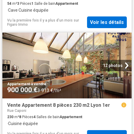
54
m²
3
Pièces
1
Salle de bain
Appartement
·
Cave
·
Cuisine équipée
Vu la première fois il y a plus d'un mois
sur
Voir les détails
Figaro Immo
12 photos
Appartement
·
à vendre
900 000 €
3 913 €/m²
Vente Appartement 8 pièces 230 m2 Lyon 1er
Rue Caponi
230
m²
8
Pièces
4
Salles de bain
Appartement
·
Cuisine équipée
Vu la première fois il y a plus d'un mois
sur