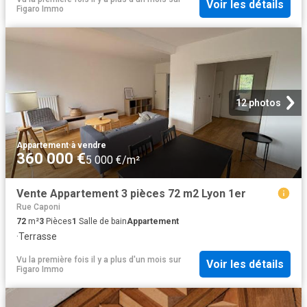
Voir les détails
Figaro Immo
12 photos
Appartement
·
à vendre
360 000 €
5 000 €/m²
Vente Appartement 3 pièces 72 m2 Lyon 1er
Rue Caponi
72
m²
3
Pièces
1
Salle de bain
Appartement
·
Terrasse
Vu la première fois il y a plus d'un mois
sur
Voir les détails
Figaro Immo