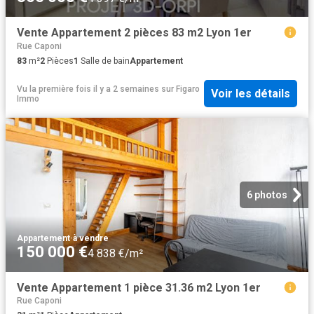
Vente Appartement 2 pièces 83 m2 Lyon 1er
Rue Caponi
83
m²
2
Pièces
1
Salle de bain
Appartement
Vu la première fois il y a 2 semaines
sur
Figaro
Voir les détails
Immo
6 photos
Appartement
·
à vendre
150 000 €
4 838 €/m²
Vente Appartement 1 pièce 31.36 m2 Lyon 1er
Rue Caponi