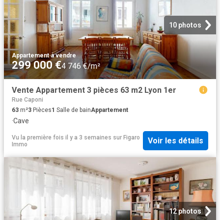
10 photos
Appartement
·
à vendre
299 000 €
4 746 €/m²
Vente Appartement 3 pièces 63 m2 Lyon 1er
Rue Caponi
63
m²
3
Pièces
1
Salle de bain
Appartement
·
Cave
Vu la première fois il y a 3 semaines
sur
Figaro
Voir les détails
Immo
12 photos