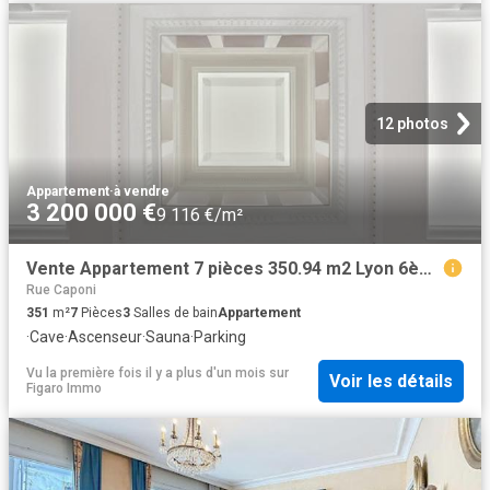
12 photos
Appartement
·
à vendre
3 200 000 €
9 116 €/m²
Vente Appartement 7 pièces 350.94 m2 Lyon 6ème
Rue Caponi
351
m²
7
Pièces
3
Salles de bain
Appartement
·
Cave
·
Ascenseur
·
Sauna
·
Parking
Vu la première fois il y a plus d'un mois
sur
Voir les détails
Figaro Immo