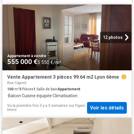
12 photos
Appartement
·
à vendre
555 000 €
5 550 €/m²
Vente Appartement 3 pièces 99.64 m2 Lyon 6ème
Rue Caponi
100
m²
3
Pièces
1
Salle de bain
Appartement
·
Balcon
·
Cuisine équipée
·
Climatisation
Vu la première fois il y a 3 semaines
sur
Figaro
Voir les détails
Immo