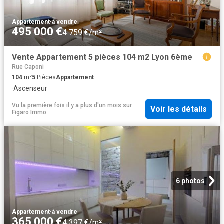
Appartement
·
à vendre
495 000 €
4 759 €/m²
Vente Appartement 5 pièces 104 m2 Lyon 6ème
Rue Caponi
104
m²
5
Pièces
Appartement
·
Ascenseur
Vu la première fois il y a plus d'un mois
sur
Voir les détails
Figaro Immo
6 photos
Appartement
·
à vendre
365 000 €
4 397 €/m²