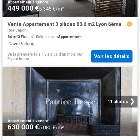
Appartement
·
à vendre
449 000 €
5 345 €/m²
Vente Appartement 3 pièces 83.6 m2 Lyon 6ème
Rue Caponi
84
m²
3
Pièces
1
Salle de bain
Appartement
·
Cave
·
Parking
Vu la première fois il y a plus d'un mois
sur
Voir les détails
Figaro Immo
11 photos
Appartement
·
à vendre
630 000 €
5 080 €/m²