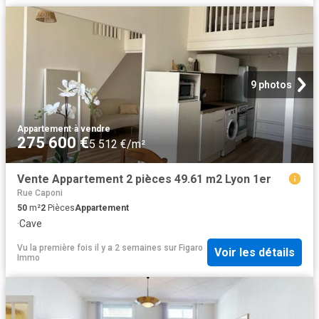
9 photos
Appartement
·
à vendre
275 600 €
5 512 €/m²
Vente Appartement 2 pièces 49.61 m2 Lyon 1er
Rue Caponi
50
m²
2
Pièces
Appartement
·
Cave
Vu la première fois il y a 2 semaines
sur
Figaro
Voir les détails
Immo