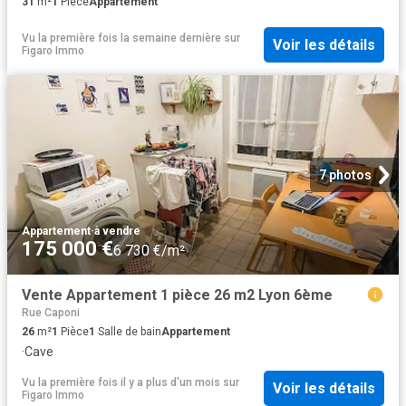
31
m²
1
Pièce
Appartement
Vu la première fois la semaine dernière
sur
Voir les détails
Figaro Immo
7 photos
Appartement
·
à vendre
175 000 €
6 730 €/m²
Vente Appartement 1 pièce 26 m2 Lyon 6ème
Rue Caponi
26
m²
1
Pièce
1
Salle de bain
Appartement
·
Cave
Vu la première fois il y a plus d'un mois
sur
Voir les détails
Figaro Immo