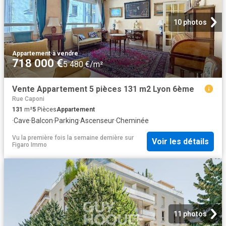
10 photos
Appartement
·
à vendre
718 000 €
5 480 €/m²
Vente Appartement 5 pièces 131 m2 Lyon 6ème
Rue Caponi
131
m²
5
Pièces
Appartement
·
Cave
·
Balcon
·
Parking
·
Ascenseur
·
Cheminée
Vu la première fois la semaine dernière
sur
Voir les détails
Figaro Immo
11 photos