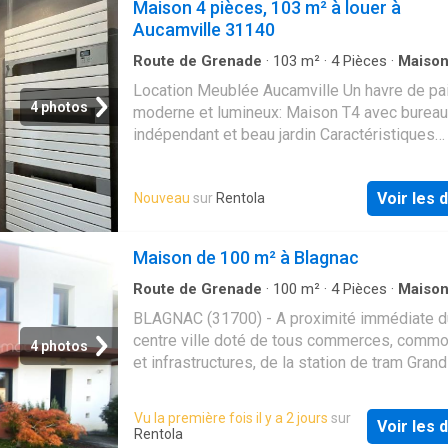
Maison 4 pièces, 103 m² à louer à
Aucamville 31140
Route de Grenade
·
103
m²
·
4
Pièces
·
Maiso
Location Meublée Aucamville Un havre de pa
4 photos
moderne et lumineux: Maison T4 avec bureau
indépendant et beau jardin Caractéristiques
Consommation énergétique et gaz à effet de
A propos du prix de cette maison
Voir les d
Nouveau
sur
Rentola
Maison de 100 m² à Blagnac
Route de Grenade
·
100
m²
·
4
Pièces
·
Maiso
Terrasse
·
Piscine
·
Parking
BLAGNAC (31700) - A proximité immédiate d
centre ville doté de tous commerces, commo
4 photos
et infrastructures, de la station de tram Gran
des zones aéroporturaires, dans une impass
composée de maisons d'habitation construct
Vu la première fois il y a 2 jours
sur
Voir les d
2012, sur un terrain clôturé/arboré de 331 m²
Rentola