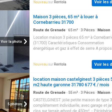
Voir les d
Nouveau
sur
Rentola
Maison 3 pièces, 65 m² à louer à
Cornebarrieu 31700
Route de Grenade
·
65
m²
·
3
Pièces
·
Maison
Location maison 3 pièces 65 m² à Cornebarr
Voir la photo
(31700) Caractéristiques Consommation
énergétique et gaz à effet de serre A propos
de cette maison
Voir les d
Nouveau
sur
Rentola
location maison castelginest 3 pièces 
m2 haute garonne 31780 677 € / mois
Route de Grenade
·
55
m²
·
3
Pièces
·
Maison
Parking
CASTELGINEST: jolie petite maison de type 
5 photos
complétement individuelle, avec garage et jar
clos sur terrain arboré de 450m². - Périphéri