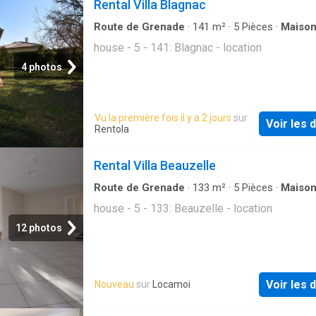
Rental Villa Blagnac
Route de Grenade
·
141
m²
·
5
Pièces
·
Maiso
house - 5 - 141: Blagnac - location
4 photos
Vu la première fois il y a 2 jours
sur
Voir les d
Rentola
Rental Villa Beauzelle
Route de Grenade
·
133
m²
·
5
Pièces
·
Maiso
house - 5 - 133: Beauzelle - location
12 photos
Voir les d
Nouveau
sur
Locamoi