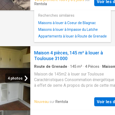
Voir les d
une salle de bains et un wc. Parking aérien. A
Rentola
du métro
La Vache
et des commodités
Recherches similaires
Maisons à louer à Coeur de Blagnac
Maisons à louer à Impasse du Latche
Appartements à louer à Route de Grenade
Maison 4 pièces, 145 m² à louer à
Toulouse 31000
Route de Grenade
·
145
m²
·
4
Pièces
·
Maiso
Maison de 145m2 à louer sur Toulouse
4 photos
Caractéristiques Consommation énergétique 
à effet de serre A propos du prix de cette m
Voir les d
Nouveau
sur
Rentola