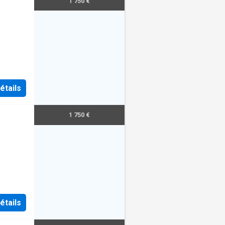
1 750 €
n
étails
1 750 €
n
étails