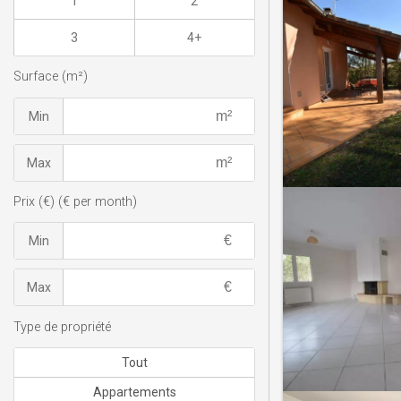
1
2
3
4+
Surface (m²)
Min
Max
Prix (€) (€ per month)
Min
Max
Type de propriété
Tout
Appartements