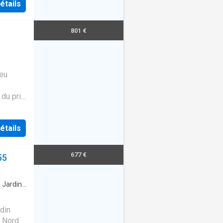
étails
801 €
ieu
 du prix
étails
677 €
55
·
Jardin
·
3
din
e Nord -