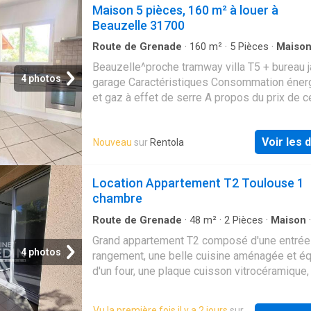
Maison 5 pièces, 160 m² à louer à
Beauzelle 31700
Route de Grenade
·
160
m²
·
5
Pièces
·
Maiso
·
Parking
Beauzelle^proche tramway villa T5 + bureau j
4 photos
garage Caractéristiques Consommation éner
et gaz à effet de serre A propos du prix de c
maison
Voir les d
Nouveau
sur
Rentola
Location Appartement T2 Toulouse 1
chambre
Route de Grenade
·
48
m²
·
2
Pièces
·
Maison
Parking
·
Cuisine équipée
Grand appartement T2 composé d'une entrée
4 photos
rangement, une belle cuisine aménagée et é
d'un four, une plaque cuisson vitrocéramique,
hotte, un lave-vaisselle, un séjour donnant sur
privatif sans vis-à-vis, une chambre avec pla
Vu la première fois il y a 2 jours
sur