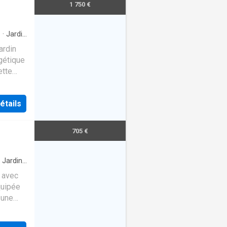
1 750 €
n
·
Jardin
ardin
gétique
ette
étails
705 €
·
Jardin
·
 avec
quipée
 une
 jardin
card,