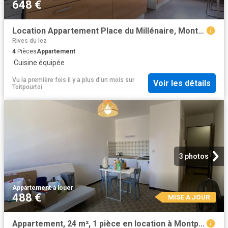
648 €
Location Appartement Place du Millénaire, Montpellier
Rives du lez
4
Pièces
Appartement
·
Cuisine équipée
Vu la première fois il y a plus d'un mois
sur
Voir les détails
Toitpourtoi
3 photos
Appartement
·
à louer
488 €
MISE À JOUR
Appartement, 24 m², 1 pièce en location à Montpellier 488 € par mois