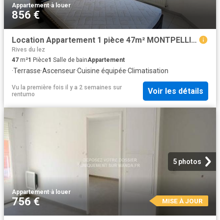
Appartement
·
à louer
856 €
Location Appartement 1 pièce 47m² MONTPELLIER 34000
Rives du lez
47
m²
1
Pièce
1
Salle de bain
Appartement
·
Terrasse
·
Ascenseur
·
Cuisine équipée
·
Climatisation
Vu la première fois il y a 2 semaines
sur
Voir les détails
rentumo
5 photos
Appartement
·
à louer
756 €
MISE À JOUR