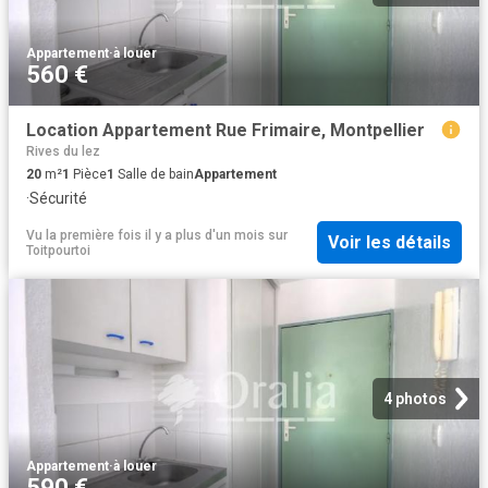
Appartement
·
à louer
560 €
Location Appartement Rue Frimaire, Montpellier
Rives du lez
20
m²
1
Pièce
1
Salle de bain
Appartement
·
Sécurité
Vu la première fois il y a plus d'un mois
sur
Voir les détails
Toitpourtoi
4 photos
Appartement
·
à louer
590 €