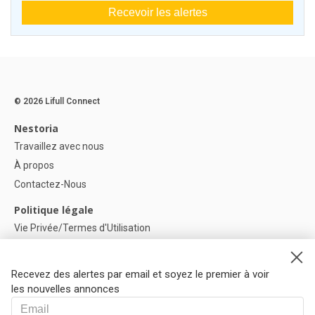
Recevoir les alertes
© 2026 Lifull Connect
Nestoria
Travaillez avec nous
À propos
Contactez-Nous
Politique légale
Vie Privée/Termes d'Utilisation
Politique de confidentialité
Politique de Cookies
Recevez des alertes par email et soyez le premier à voir
Paramètres des cookies
les nouvelles annonces
Aide