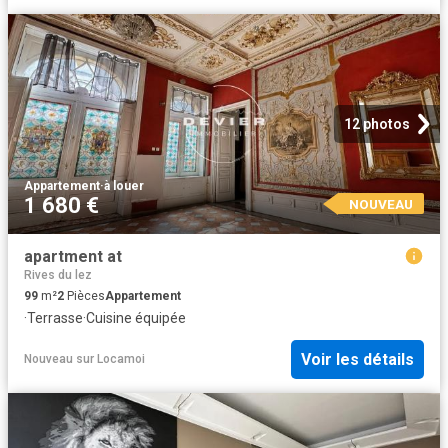
12 photos
Appartement
·
à louer
1 680 €
NOUVEAU
apartment at
Rives du lez
99
m²
2
Pièces
Appartement
·
Terrasse
·
Cuisine équipée
Voir les détails
Nouveau
sur
Locamoi