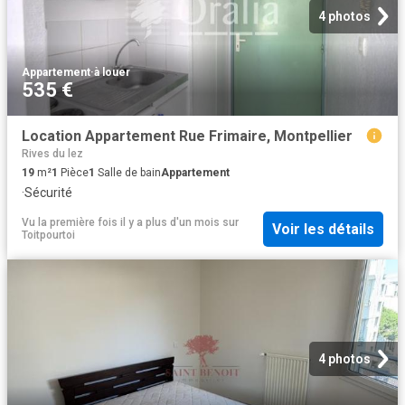
4 photos
Appartement
·
à louer
535 €
Location Appartement Rue Frimaire, Montpellier
Rives du lez
19
m²
1
Pièce
1
Salle de bain
Appartement
·
Sécurité
Vu la première fois il y a plus d'un mois
sur
Voir les détails
Toitpourtoi
4 photos