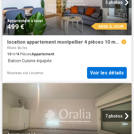
5 photos
Appartement
·
à louer
499 €
MISE À JOUR
location appartement montpellier 4 pièces 10 m2 herault 34070 499 € / mois
Rives du lez
10
m²
4
Pièces
Appartement
·
Balcon
·
Cuisine équipée
Voir les détails
Nouveau
sur
Locamoi
7 photos