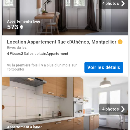
4 photos
Appartement
·
à louer
573 €
Location Appartement Rue d'Athènes, Montpellier
Rives du lez
4
Pièces
2
Salles de bain
Appartement
Vu la première fois il y a plus d'un mois
sur
Voir les détails
Toitpourtoi
4 photos
Appartement
·
à louer