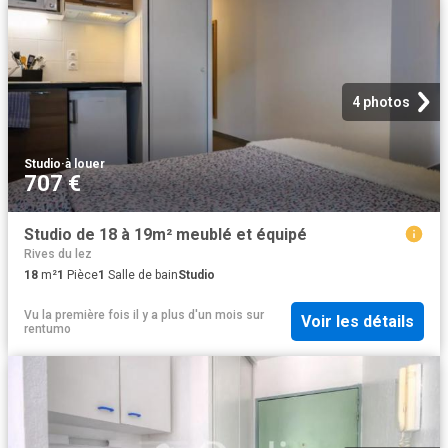
4 photos
Studio
·
à louer
707 €
Studio de 18 à 19m² meublé et équipé
Rives du lez
18
m²
1
Pièce
1
Salle de bain
Studio
Vu la première fois il y a plus d'un mois
sur
Voir les détails
rentumo