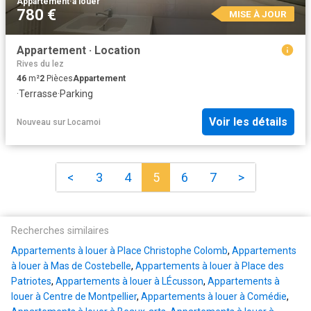
Appartement
·
à louer
780 €
MISE À JOUR
Appartement · Location
Rives du lez
46
m²
2
Pièces
Appartement
·
Terrasse
·
Parking
Voir les détails
Nouveau
sur
Locamoi
<
3
4
5
6
7
>
Recherches similaires
Appartements à louer à Place Christophe Colomb
,
Appartements
à louer à Mas de Costebelle
,
Appartements à louer à Place des
Patriotes
,
Appartements à louer à LÉcusson
,
Appartements à
louer à Centre de Montpellier
,
Appartements à louer à Comédie
,