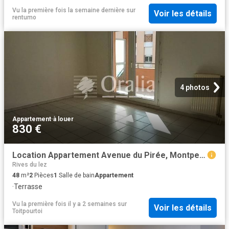
Vu la première fois la semaine dernière
sur
Voir les détails
rentumo
4 photos
Appartement
·
à louer
830 €
Location Appartement Avenue du Pirée, Montpellier
Rives du lez
48
m²
2
Pièces
1
Salle de bain
Appartement
·
Terrasse
Vu la première fois il y a 2 semaines
sur
Voir les détails
Toitpourtoi