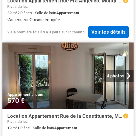
Location Appartement Rue Fra Angelico, Montpellier
Rives du lez
39
m²
2
Pièces
1
Salle de bain
Appartement
·
Ascenseur
·
Cuisine équipée
Voir les détails
Vu la première fois il y a 3 jours
sur
Toitpourtoi
4 photos
Appartement
·
à louer
570 €
Location Appartement Rue de la Constituante, Montpellier
Rives du lez
19
m²
1
Pièce
1
Salle de bain
Appartement