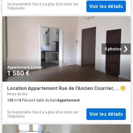
Vu la première fois il y a plus d'un mois
sur
Voir les détails
Toitpourtoi
4 photos
Appartement
·
à louer
1 580 €
Location Appartement Rue de l'Ancien Courrier, Montpellier
Rives du lez
130
m²
4
Pièces
1
Salle de bain
Appartement
Vu la première fois il y a plus d'un mois
sur
Voir les détails
Toitpourtoi