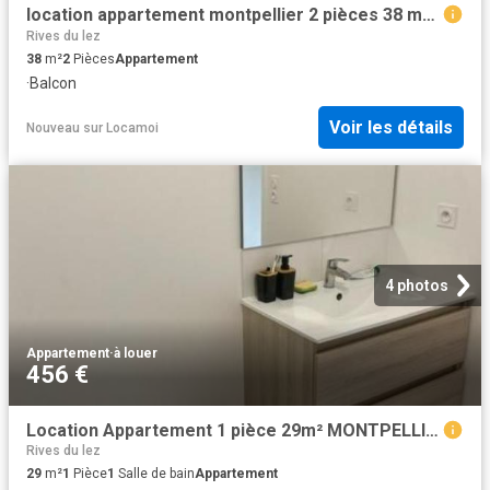
location appartement montpellier 2 pièces 38 m2 herault 34090 756 € / mois
Rives du lez
38
m²
2
Pièces
Appartement
·
Balcon
Voir les détails
Nouveau
sur
Locamoi
4 photos
Appartement
·
à louer
456 €
Location Appartement 1 pièce 29m² MONTPELLIER 34000
Rives du lez
29
m²
1
Pièce
1
Salle de bain
Appartement