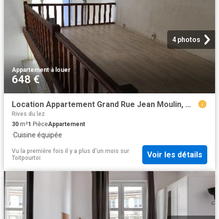
4 photos
Appartement
·
à louer
648 €
Location Appartement Grand Rue Jean Moulin, Montpellier
Rives du lez
30
m²
1
Pièce
Appartement
·
Cuisine équipée
Vu la première fois il y a plus d'un mois
sur
Voir les détails
Toitpourtoi