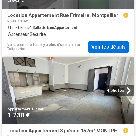
Location Appartement Rue Frimaire, Montpellier
Rives du lez
21
m²
1
Pièce
1
Salle de bain
Appartement
·
Ascenseur
·
Sécurité
Vu la première fois il y a plus d'un mois
sur
Voir les détails
Toitpourtoi
4 photos
Appartement
·
à louer
1 730 €
Location Appartement 3 pièces 152m² MONTPELLIER 34000