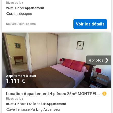
Rives du lez
24
m²
1
Pièce
Appartement
·
Cuisine équipée
Voir les détails
Nouveau
sur
Locamoi
4 photos
Appartement
·
à louer
1 111 €
Location Appartement 4 pièces 85m² MONTPELLIER 34000
Rives du lez
85
m²
4
Pièces
1
Salle de bain
Appartement
·
Cave
·
Terrasse
·
Parking
·
Ascenseur