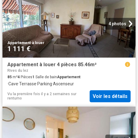
4 photos
Appartement
·
à louer
1 111 €
Appartement à louer 4 pièces 85.46m²
Rives du lez
85
m²
4
Pièces
1
Salle de bain
Appartement
·
Cave
·
Terrasse
·
Parking
·
Ascenseur
Vu la première fois il y a 2 semaines
sur
Voir les détails
rentumo