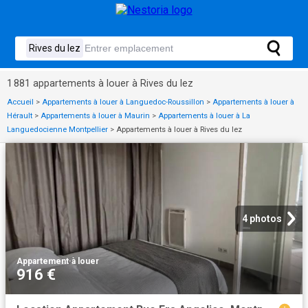
1 881 appartements à louer à Rives du lez
Accueil
>
Appartements à louer à Languedoc-Roussillon
>
Appartements à louer à
Hérault
>
Appartements à louer à Maurin
>
Appartements à louer à La
Languedocienne Montpellier
>
Appartements à louer à Rives du lez
4 photos
Appartement
·
à louer
916 €