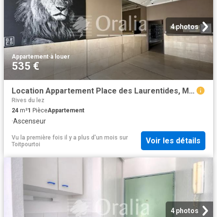
4 photos
Appartement
·
à louer
535 €
Location Appartement Place des Laurentides, Montpellier
Rives du lez
24
m²
1
Pièce
Appartement
·
Ascenseur
Vu la première fois il y a plus d'un mois
sur
Voir les détails
Toitpourtoi
4 photos