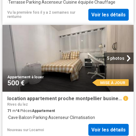
·
Terrasse
·
Parking
·
Ascenseur
·
Cuisine équipée
·
Chauffage
Vu la première fois il y a 2 semaines
sur
Voir les détails
rentumo
5 photos
Appartement
·
à louer
500 €
MISE À JOUR
location appartement proche montpellier busine 4 pièces 71 m2 herault 34070 500 €
Rives du lez
71
m²
4
Pièces
Appartement
·
Cave
·
Balcon
·
Parking
·
Ascenseur
·
Climatisation
Voir les détails
Nouveau
sur
Locamoi