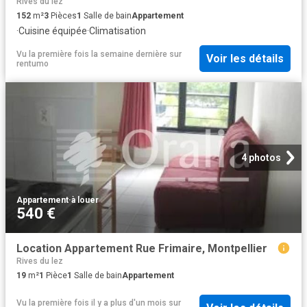
Rives du lez
152
m²
3
Pièces
1
Salle de bain
Appartement
·
Cuisine équipée
·
Climatisation
Vu la première fois la semaine dernière
sur
Voir les détails
rentumo
4 photos
Appartement
·
à louer
540 €
Location Appartement Rue Frimaire, Montpellier
Rives du lez
19
m²
1
Pièce
1
Salle de bain
Appartement
Vu la première fois il y a plus d'un mois
sur