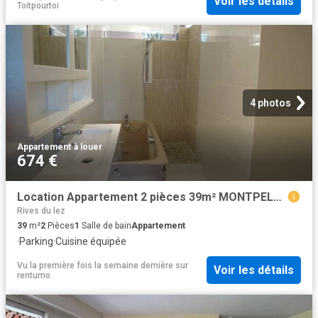
Voir les détails
Toitpourtoi
4 photos
Appartement
·
à louer
674 €
Location Appartement 2 pièces 39m² MONTPELLIER 34000
Rives du lez
39
m²
2
Pièces
1
Salle de bain
Appartement
·
Parking
·
Cuisine équipée
Vu la première fois la semaine dernière
sur
Voir les détails
rentumo