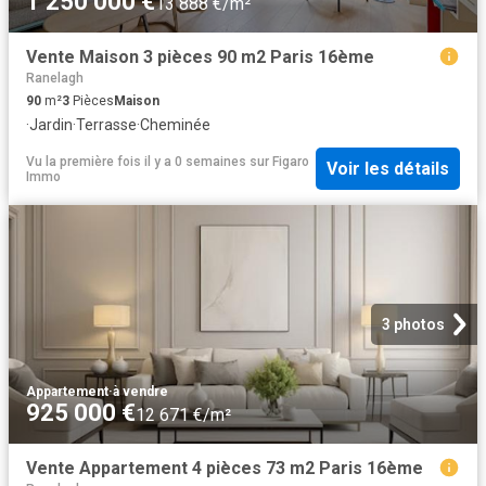
1 250 000 €
13 888 €/m²
Vente Maison 3 pièces 90 m2 Paris 16ème
Ranelagh
90
m²
3
Pièces
Maison
·
Jardin
·
Terrasse
·
Cheminée
Vu la première fois il y a 0 semaines
sur
Figaro
Voir les détails
Immo
3 photos
Appartement
·
à vendre
925 000 €
12 671 €/m²
Vente Appartement 4 pièces 73 m2 Paris 16ème