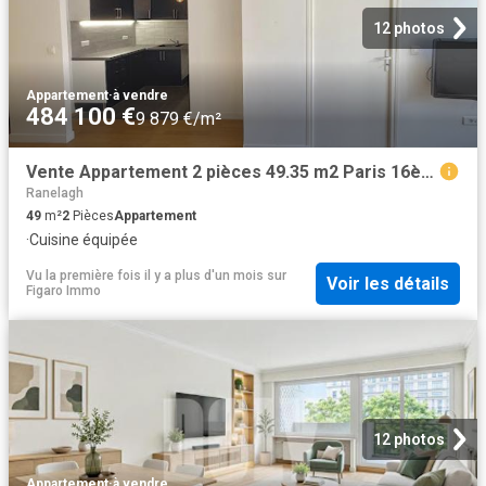
12 photos
Appartement
·
à vendre
484 100 €
9 879 €/m²
Vente Appartement 2 pièces 49.35 m2 Paris 16ème
Ranelagh
49
m²
2
Pièces
Appartement
·
Cuisine équipée
Vu la première fois il y a plus d'un mois
sur
Voir les détails
Figaro Immo
12 photos
Appartement
·
à vendre