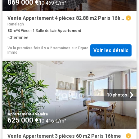
869 000 €
10 469 €/m²
Vente Appartement 4 pièces 82.88 m2 Paris 16ème
Ranelagh
83
m²
4
Pièces
1
Salle de bain
Appartement
·
Cheminée
Vu la première fois il y a 2 semaines
sur
Figaro
Voir les détails
Immo
10 photos
Appartement
·
à vendre
625 000 €
10 416 €/m²
Vente Appartement 3 pièces 60 m2 Paris 16ème