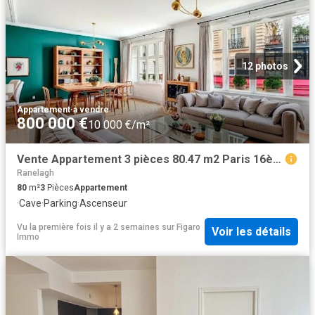
12 photos
Appartement
·
à vendre
800 000 €
10 000 €/m²
Vente Appartement 3 pièces 80.47 m2 Paris 16ème
Ranelagh
80
m²
3
Pièces
Appartement
·
Cave
·
Parking
·
Ascenseur
Vu la première fois il y a 2 semaines
sur
Figaro
Voir les détails
Immo