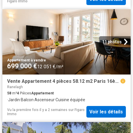
Figaro Immo
11 photos
Appartement
·
à vendre
699 000 €
12 051 €/m²
Vente Appartement 4 pièces 58.12 m2 Paris 16ème
Ranelagh
58
m²
4
Pièces
Appartement
·
Jardin
·
Balcon
·
Ascenseur
·
Cuisine équipée
Vu la première fois il y a 2 semaines
sur
Figaro
Voir les détails
Immo