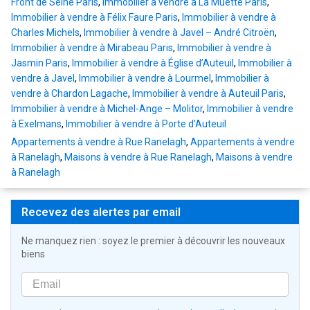
Front de Seine Paris
,
Immobilier à vendre à La Muette Paris
,
Immobilier à vendre à Félix Faure Paris
,
Immobilier à vendre à
Charles Michels
,
Immobilier à vendre à Javel – André Citroën
,
Immobilier à vendre à Mirabeau Paris
,
Immobilier à vendre à
Jasmin Paris
,
Immobilier à vendre à Église d’Auteuil
,
Immobilier à
vendre à Javel
,
Immobilier à vendre à Lourmel
,
Immobilier à
vendre à Chardon Lagache
,
Immobilier à vendre à Auteuil Paris
,
Immobilier à vendre à Michel-Ange – Molitor
,
Immobilier à vendre
à Exelmans
,
Immobilier à vendre à Porte d'Auteuil
Appartements à vendre à Rue Ranelagh
,
Appartements à vendre
à Ranelagh
,
Maisons à vendre à Rue Ranelagh
,
Maisons à vendre
à Ranelagh
Recevez des alertes par email
Ne manquez rien : soyez le premier à découvrir les nouveaux
biens