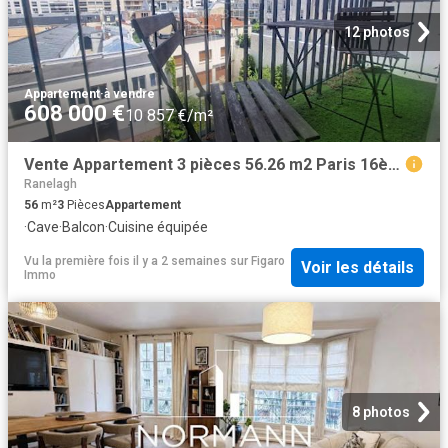
12 photos
Appartement
·
à vendre
608 000 €
10 857 €/m²
Vente Appartement 3 pièces 56.26 m2 Paris 16ème
Ranelagh
56
m²
3
Pièces
Appartement
·
Cave
·
Balcon
·
Cuisine équipée
Vu la première fois il y a 2 semaines
sur
Figaro
Voir les détails
Immo
8 photos