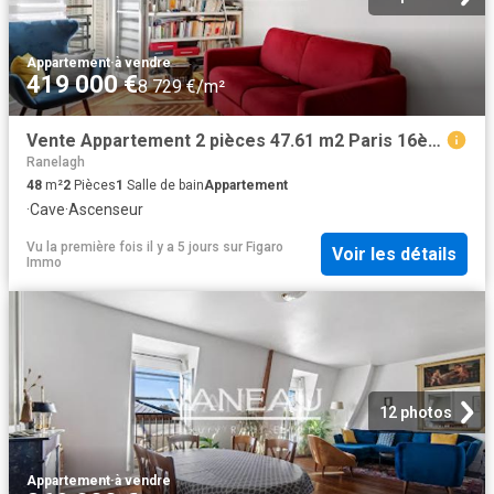
Appartement
·
à vendre
419 000 €
8 729 €/m²
Vente Appartement 2 pièces 47.61 m2 Paris 16ème
Ranelagh
48
m²
2
Pièces
1
Salle de bain
Appartement
·
Cave
·
Ascenseur
Vu la première fois il y a 5 jours
sur
Figaro
Voir les détails
Immo
12 photos
Appartement
·
à vendre