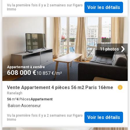
Vu la première fois il y a 2 semaines
sur
Figaro
Voir les détails
Immo
11 photos
Appartement
·
à vendre
608 000 €
10 857 €/m²
Vente Appartement 4 pièces 56 m2 Paris 16ème
Ranelagh
56
m²
4
Pièces
Appartement
·
Balcon
·
Ascenseur
Vu la première fois il y a 2 semaines
sur
Figaro
Voir les détails
Immo