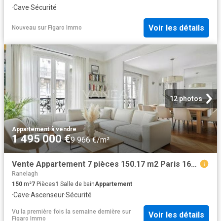
·
Cave
·
Sécurité
Voir les détails
Nouveau
sur
Figaro Immo
12 photos
Appartement
·
à vendre
1 495 000 €
9 966 €/m²
Vente Appartement 7 pièces 150.17 m2 Paris 16ème
Ranelagh
150
m²
7
Pièces
1
Salle de bain
Appartement
·
Cave
·
Ascenseur
·
Sécurité
Vu la première fois la semaine dernière
sur
Voir les détails
Figaro Immo