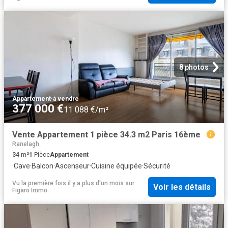
8 photos
Appartement
·
à vendre
377 000 €
11 088 €/m²
Vente Appartement 1 pièce 34.3 m2 Paris 16ème
Ranelagh
34
m²
1
Pièce
Appartement
·
Cave
·
Balcon
·
Ascenseur
·
Cuisine équipée
·
Sécurité
Vu la première fois il y a plus d'un mois
sur
Voir les détails
Figaro Immo