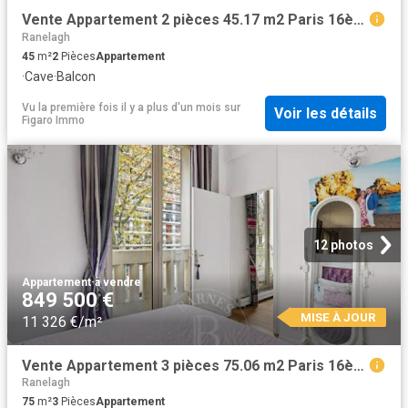
Vente Appartement 2 pièces 45.17 m2 Paris 16ème
Ranelagh
45
m²
2
Pièces
Appartement
·
Cave
·
Balcon
Vu la première fois il y a plus d'un mois
sur
Voir les détails
Figaro Immo
12 photos
Appartement
·
à vendre
849 500 €
MISE À JOUR
11 326 €/m²
Vente Appartement 3 pièces 75.06 m2 Paris 16ème
Ranelagh
75
m²
3
Pièces
Appartement