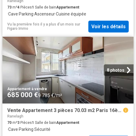
Ranelagh
73
m²
4
Pièces
1
Salle de bain
Appartement
·
Cave
·
Parking
·
Ascenseur
·
Cuisine équipée
Vu la première fois il y a plus d'un mois
sur
Voir les détails
Figaro Immo
8 photos
Appartement
·
à vendre
685 000 €
9 785 €/m²
Vente Appartement 3 pièces 70.03 m2 Paris 16ème
Ranelagh
70
m²
3
Pièces
1
Salle de bain
Appartement
·
Cave
·
Parking
·
Sécurité