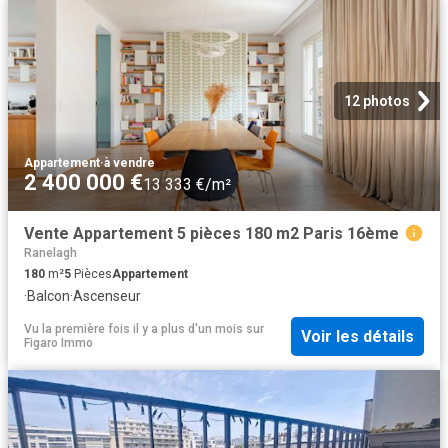
12 photos
Appartement
·
à vendre
2 400 000 €
13 333 €/m²
Vente Appartement 5 pièces 180 m2 Paris 16ème
Ranelagh
180
m²
5
Pièces
Appartement
·
Balcon
·
Ascenseur
Vu la première fois il y a plus d'un mois
sur
Voir les détails
Figaro Immo