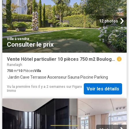
12 photos
Villa
·
à vendre
Consulter le prix
Vente Hôtel particulier 10 pièces 750 m2 Boulogne Billancourt
Ranelagh
750
m²
10
Pièces
Villa
·
Jardin
·
Cave
·
Terrasse
·
Ascenseur
·
Sauna
·
Piscine
·
Parking
Vu la première fois il y a 2 semaines
sur
Figaro
Voir les détails
Immo