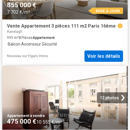
855 000 €
MISE À JOUR
7 702 €/m²
Vente Appartement 3 pièces 111 m2 Paris 16ème
Ranelagh
111
m²
3
Pièces
Appartement
·
Balcon
·
Ascenseur
·
Sécurité
Voir les détails
Nouveau
sur
Figaro Immo
12 photos
Appartement
·
à vendre
475 000 €
10 555 €/m²