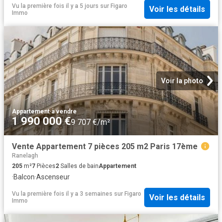
Vu la première fois il y a 5 jours
sur
Figaro
Voir les détails
Immo
Voir la photo
Appartement
·
à vendre
1 990 000 €
9 707 €/m²
Vente Appartement 7 pièces 205 m2 Paris 17ème
Ranelagh
205
m²
7
Pièces
2
Salles de bain
Appartement
·
Balcon
·
Ascenseur
Vu la première fois il y a 3 semaines
sur
Figaro
Voir les détails
Immo