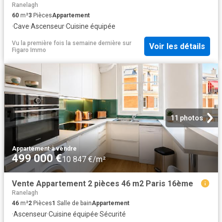
Ranelagh
60
m²
3
Pièces
Appartement
·
Cave
·
Ascenseur
·
Cuisine équipée
Vu la première fois la semaine dernière
sur
Voir les détails
Figaro Immo
11 photos
Appartement
·
à vendre
499 000 €
10 847 €/m²
Vente Appartement 2 pièces 46 m2 Paris 16ème
Ranelagh
46
m²
2
Pièces
1
Salle de bain
Appartement
·
Ascenseur
·
Cuisine équipée
·
Sécurité