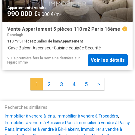
Appartement
·
à vendre
990 000 €
9 000 €/m²
Vente Appartement 5 pièces 110 m2 Paris 16ème
Ranelagh
110
m²
5
Pièces
2
Salles de bain
Appartement
·
Cave
·
Balcon
·
Ascenseur
·
Cuisine équipée
·
Sécurité
Vu la première fois la semaine dernière
sur
Voir les détails
Figaro Immo
1
2
3
4
5
>
Recherches similaires
Immobilier à vendre à Iéna
,
Immobilier à vendre à Trocadéro
,
Immobilier à vendre à Boissière Paris
,
Immobilier à vendre à Passy
Paris
,
Immobilier à vendre à Bir-Hakeim
,
Immobilier à vendre à