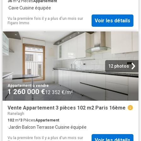
36
m²
2
Pièces
Appartement
·
Cave
·
Cuisine équipée
Vu la première fois il y a plus d'un mois
sur
Voir les détails
Figaro Immo
12 photos
Appartement
·
à vendre
1 260 000 €
12 352 €/m²
Vente Appartement 3 pièces 102 m2 Paris 16ème
Ranelagh
102
m²
3
Pièces
Appartement
·
Jardin
·
Balcon
·
Terrasse
·
Cuisine équipée
Vu la première fois il y a plus d'un mois
sur
Voir les détails