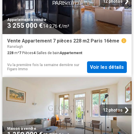
12 photos
Appartement
·
à vendre
3 255 000 €
14 276 €/m²
Vente Appartement 7 pièces 228 m2 Paris 16ème
Ranelagh
228
m²
7
Pièces
4
Salles de bain
Appartement
Vu la première fois la semaine dernière
sur
Voir les détails
Figaro Immo
12 photos
Maison
·
à vendre