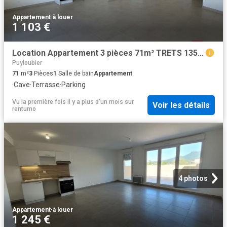
Appartement
·
à louer
1 103 €
Location Appartement 3 pièces 71m² TRETS 13530
Puyloubier
71
m²
3
Pièces
1
Salle de bain
Appartement
·
Cave
·
Terrasse
·
Parking
Vu la première fois il y a plus d'un mois
sur
Voir les détails
rentumo
4 photos
Appartement
·
à louer
1 245 €