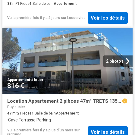
33
m²
1
Pièce
1
Salle de bain
Appartement
Voir les détails
Vu la première fois il y a 4 jours
sur
Locservice
2 photos
Appartement
·
à louer
816 €
Location Appartement 2 pièces 47m² TRETS 13530
Puyloubier
47
m²
2
Pièces
1
Salle de bain
Appartement
·
Cave
·
Terrasse
·
Parking
Vu la première fois il y a plus d'un mois
sur
Voir les détails
rentumo