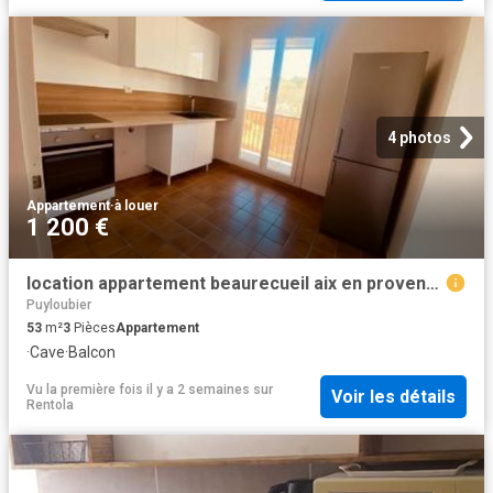
4 photos
Appartement
·
à louer
1 200 €
location appartement beaurecueil aix en provence 3 pièces 53 m2 bouches du rhone 13100 1200 € / mois
Puyloubier
53
m²
3
Pièces
Appartement
·
Cave
·
Balcon
Vu la première fois il y a 2 semaines
sur
Voir les détails
Rentola