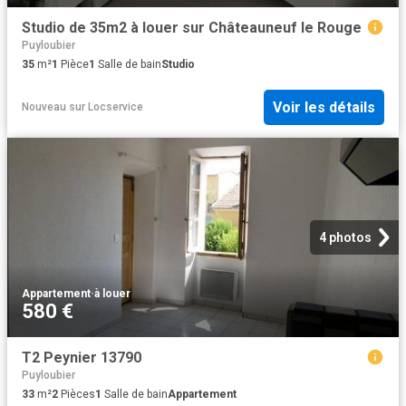
Studio de 35m2 à louer sur Châteauneuf le Rouge
Puyloubier
35
m²
1
Pièce
1
Salle de bain
Studio
Voir les détails
Nouveau
sur
Locservice
4 photos
Appartement
·
à louer
580 €
T2 Peynier 13790
Puyloubier
33
m²
2
Pièces
1
Salle de bain
Appartement