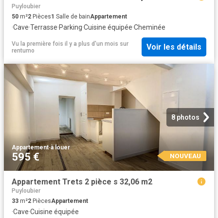
Puyloubier
50
m²
2
Pièces
1
Salle de bain
Appartement
·
Cave
·
Terrasse
·
Parking
·
Cuisine équipée
·
Cheminée
Vu la première fois il y a plus d'un mois
sur
Voir les détails
rentumo
8 photos
Appartement
·
à louer
595 €
NOUVEAU
Appartement Trets 2 pièce s 32,06 m2
Puyloubier
33
m²
2
Pièces
Appartement
·
Cave
·
Cuisine équipée