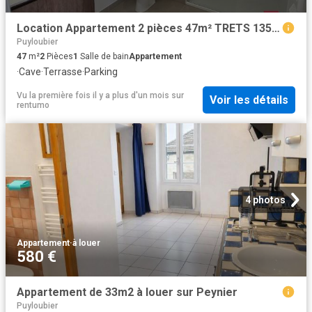
Location Appartement 2 pièces 47m² TRETS 13530
Puyloubier
47
m²
2
Pièces
1
Salle de bain
Appartement
·
Cave
·
Terrasse
·
Parking
Vu la première fois il y a plus d'un mois
sur
Voir les détails
rentumo
4 photos
Appartement
·
à louer
580 €
Appartement de 33m2 à louer sur Peynier
Puyloubier