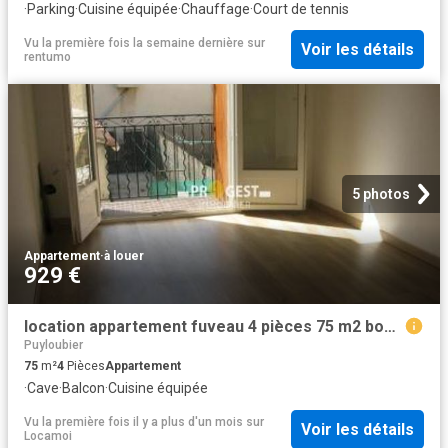
·
Parking
·
Cuisine équipée
·
Chauffage
·
Court de tennis
Vu la première fois la semaine dernière
sur
Voir les détails
rentumo
5 photos
Appartement
·
à louer
929 €
location appartement fuveau 4 pièces 75 m2 bouches du rhone 13710 929 € / mois
Puyloubier
75
m²
4
Pièces
Appartement
·
Cave
·
Balcon
·
Cuisine équipée
Vu la première fois il y a plus d'un mois
sur
Voir les détails
Locamoi