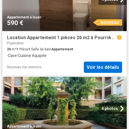
Appartement
·
à louer
590 €
NOUVEAU
Location Appartement 1 pièces 26 m2 à Pourrières
Puyloubier
26
m²
1
Pièce
1
Salle de bain
Appartement
·
Cave
·
Cuisine équipée
Voir les détails
Nouveau
sur
rentumo
4 photos
Appartement
·
à louer