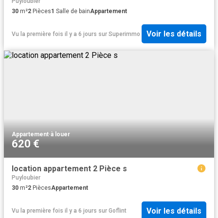
Puyloubier
30
m²
2
Pièces
1
Salle de bain
Appartement
Voir les détails
Vu la première fois il y a 6 jours
sur
Superimmo
Appartement
·
à louer
620 €
location appartement 2 Pièce s
Puyloubier
30
m²
2
Pièces
Appartement
Voir les détails
Vu la première fois il y a 6 jours
sur
Goflint