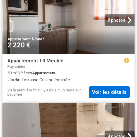
9 photos
Appartement
·
à louer
2 220 €
Appartement T4 Meublé
Puyloubier
80
m²
3
Pièces
Appartement
·
Jardin
·
Terrasse
·
Cuisine équipée
Vu la première fois il y a plus d'un mois
sur
Voir les détails
Locamoi
4 photos