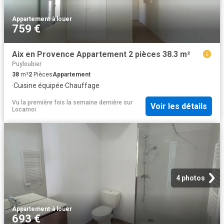
Appartement
·
à louer
759 €
Aix en Provence Appartement 2 pièces 38.3 m²
Puyloubier
38
m²
2
Pièces
Appartement
·
Cuisine équipée
·
Chauffage
Vu la première fois la semaine dernière
sur
Voir les détails
Locamoi
4 photos
Appartement
·
à louer
693 €