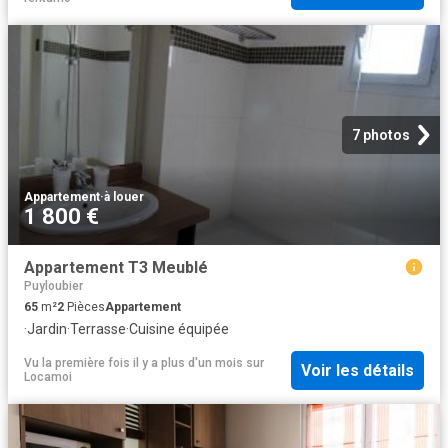
7 photos
Appartement
·
à louer
1 800 €
Appartement T3 Meublé
Puyloubier
65
m²
2
Pièces
Appartement
·
Jardin
·
Terrasse
·
Cuisine équipée
Vu la première fois il y a plus d'un mois
sur
Voir les détails
Locamoi