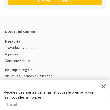
Recevoir les alertes
© 2026 Lifull Connect
Nestoria
Travaillez avec nous
À propos
Contactez-Nous
Politique légale
Vie Privée/Termes d'Utilisation
Politique de confidentialité
Politique de Cookies
Recevez des alertes par email et soyez le premier à voir
Paramètres des cookies
les nouvelles annonces
Aide