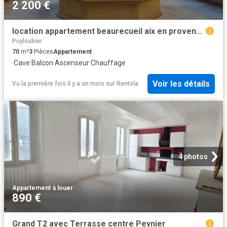
2 200 €
location appartement beaurecueil aix en provence 3 pièces 70 m2 bouches du rhone 13100 2200 € / mois
Puyloubier
70
m²
3
Pièces
Appartement
·
Cave
·
Balcon
·
Ascenseur
·
Chauffage
Voir les détails
Vu la première fois il y a un mois
sur
Rentola
4 photos
Appartement
·
à louer
890 €
Grand T2 avec Terrasse centre Peynier