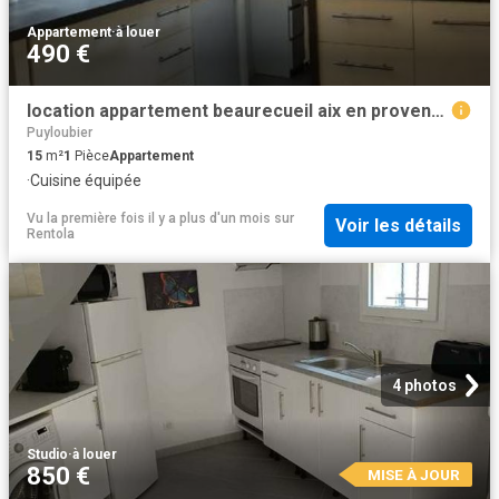
Appartement
·
à louer
490 €
location appartement beaurecueil aix en provence 1 pièce 15 m2 bouches du rhone 13100 490 € / mois
Puyloubier
15
m²
1
Pièce
Appartement
·
Cuisine équipée
Vu la première fois il y a plus d'un mois
sur
Voir les détails
Rentola
4 photos
Studio
·
à louer
850 €
MISE À JOUR