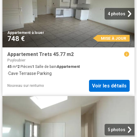
4 photos
Appartement
·
à louer
748 €
MISE À JOUR
Appartement Trets 45.77 m2
Puyloubier
45
m²
2
Pièces
1
Salle de bain
Appartement
·
Cave
·
Terrasse
·
Parking
Voir les détails
Nouveau
sur
rentumo
5 photos