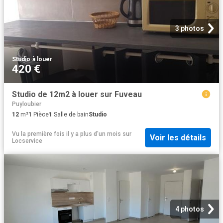
3 photos
Studio
·
à louer
420 €
Studio de 12m2 à louer sur Fuveau
Puyloubier
12
m²
1
Pièce
1
Salle de bain
Studio
Vu la première fois il y a plus d'un mois
sur
Voir les détails
Locservice
4 photos