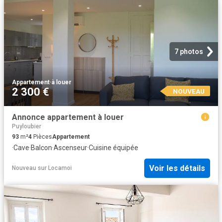
7 photos
Appartement
·
à louer
2 300 €
NOUVEAU
Annonce appartement à louer
Puyloubier
93
m²
4
Pièces
Appartement
·
Cave
·
Balcon
·
Ascenseur
·
Cuisine équipée
Voir les détails
Nouveau
sur
Locamoi