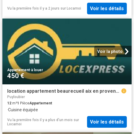
Voir les détails
Vu la première fois il y a 2 jours
sur
Locamoi
Voir la photo
Appartement
·
à louer
450 €
location appartement beaurecueil aix en provence 1 pièce 12 m2 bouches du rhone 13100 450 € / mois
Puyloubier
12
m²
1
Pièce
Appartement
·
Cuisine équipée
Vu la première fois il y a plus d'un mois
sur
Voir les détails
Locamoi