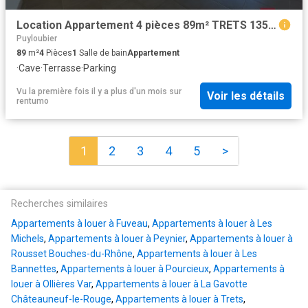
Location Appartement 4 pièces 89m² TRETS 13530
Puyloubier
89
m²
4
Pièces
1
Salle de bain
Appartement
·
Cave
·
Terrasse
·
Parking
Vu la première fois il y a plus d'un mois
sur
Voir les détails
rentumo
1
2
3
4
5
>
Recherches similaires
Appartements à louer à Fuveau
,
Appartements à louer à Les
Michels
,
Appartements à louer à Peynier
,
Appartements à louer à
Rousset Bouches-du-Rhône
,
Appartements à louer à Les
Bannettes
,
Appartements à louer à Pourcieux
,
Appartements à
louer à Ollières Var
,
Appartements à louer à La Gavotte
Châteauneuf-le-Rouge
,
Appartements à louer à Trets
,