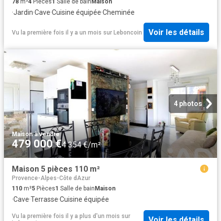
78
m²
4
Pièces
1
Salle de bain
Maison
·
Jardin
·
Cave
·
Cuisine équipée
·
Cheminée
Voir les détails
Vu la première fois il y a un mois
sur
Leboncoin
4 photos
Maison
·
à vendre
479 000 €
4 354 €/m²
Maison 5 pièces 110 m²
Provence-Alpes-Côte dAzur
110
m²
5
Pièces
1
Salle de bain
Maison
·
Cave
·
Terrasse
·
Cuisine équipée
Vu la première fois il y a plus d'un mois
sur
Voir les détails