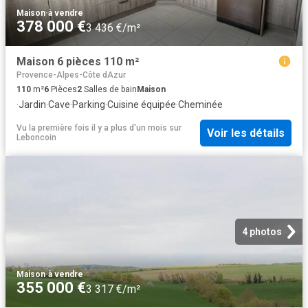
Maison
·
à vendre
378 000 €
3 436 €/m²
Maison 6 pièces 110 m²
Provence-Alpes-Côte dAzur
110
m²
6
Pièces
2
Salles de bain
Maison
·
Jardin
·
Cave
·
Parking
·
Cuisine équipée
·
Cheminée
Vu la première fois il y a plus d'un mois
sur
Voir les détails
Leboncoin
4 photos
Maison
·
à vendre
355 000 €
3 317 €/m²