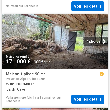
Voir les détails
Nouveau
sur
Leboncoin
4 photos
Maison
·
à vendre
171 000 €
1 900 €/m²
Maison 1 pièce 90 m²
Provence-Alpes-Côte dAzur
90
m²
1
Pièce
Maison
·
Jardin
·
Cave
Vu la première fois il y a 3 semaines
sur
Voir les détails
Leboncoin