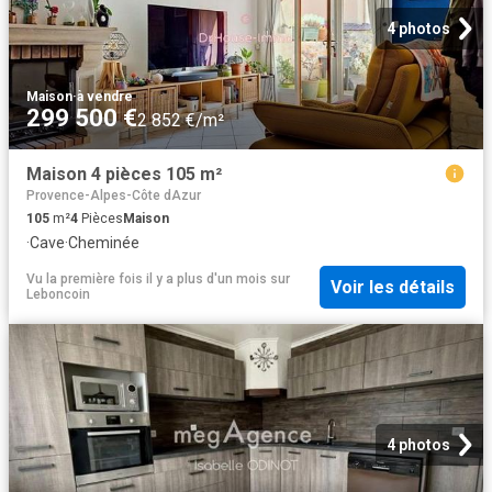
4 photos
Maison
·
à vendre
299 500 €
2 852 €/m²
Maison 4 pièces 105 m²
Provence-Alpes-Côte dAzur
105
m²
4
Pièces
Maison
·
Cave
·
Cheminée
Vu la première fois il y a plus d'un mois
sur
Voir les détails
Leboncoin
4 photos