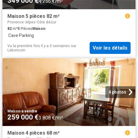
349 000 €
4 256 €/m²
Maison 5 pièces 82 m²
Provence-Alpes-Côte dAzur
82
m²
5
Pièces
Maison
·
Cave
·
Parking
Vu la première fois il y a 3 semaines
sur
Voir les détails
Leboncoin
4 photos
Maison
·
à vendre
259 000 €
3 808 €/m²
Maison 4 pièces 68 m²