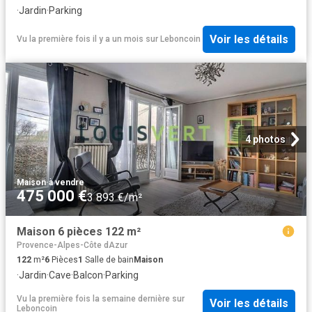
·
Jardin
·
Parking
Voir les détails
Vu la première fois il y a un mois
sur
Leboncoin
4 photos
Maison
·
à vendre
475 000 €
3 893 €/m²
Maison 6 pièces 122 m²
Provence-Alpes-Côte dAzur
122
m²
6
Pièces
1
Salle de bain
Maison
·
Jardin
·
Cave
·
Balcon
·
Parking
Vu la première fois la semaine dernière
sur
Voir les détails
Leboncoin