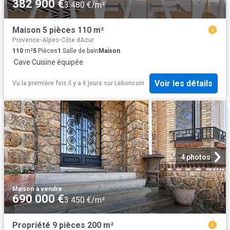
382 900 €
3 480 €/m²
Maison 5 pièces 110 m²
Provence-Alpes-Côte dAzur
110
m²
5
Pièces
1
Salle de bain
Maison
·
Cave
·
Cuisine équipée
Voir les détails
Vu la première fois il y a 6 jours
sur
Leboncoin
4 photos
Maison
·
à vendre
690 000 €
3 450 €/m²
Propriété 9 pièces 200 m²