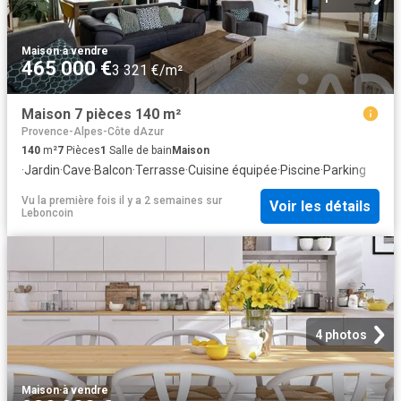
Maison
·
à vendre
465 000 €
3 321 €/m²
Maison 7 pièces 140 m²
Provence-Alpes-Côte dAzur
140
m²
7
Pièces
1
Salle de bain
Maison
·
Jardin
·
Cave
·
Balcon
·
Terrasse
·
Cuisine équipée
·
Piscine
·
Parking
Vu la première fois il y a 2 semaines
sur
Voir les détails
Leboncoin
4 photos
Maison
·
à vendre