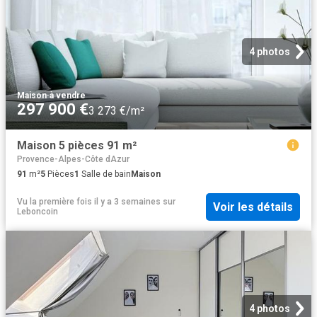
4 photos
Maison
·
à vendre
297 900 €
3 273 €/m²
Maison 5 pièces 91 m²
Provence-Alpes-Côte dAzur
91
m²
5
Pièces
1
Salle de bain
Maison
Vu la première fois il y a 3 semaines
sur
Voir les détails
Leboncoin
4 photos