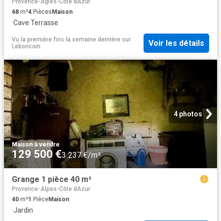
Provence-Alpes-Côte dAzur
68
m²
4
Pièces
Maison
·
Cave
·
Terrasse
Vu la première fois la semaine dernière
sur
Voir les détails
Leboncoin
4 photos
Maison
·
à vendre
129 500 €
3 237 €/m²
Grange 1 pièce 40 m²
Provence-Alpes-Côte dAzur
40
m²
1
Pièce
Maison
·
Jardin