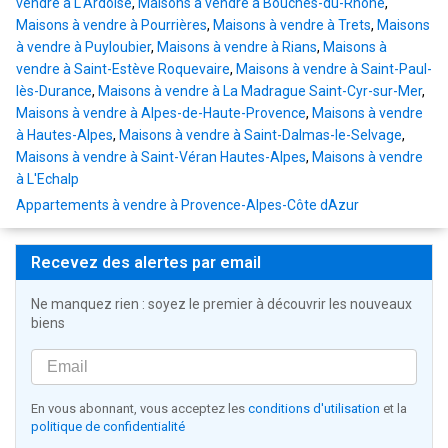
vendre à L'Ardoise
,
Maisons à vendre à Bouches-du-Rhône
,
Maisons à vendre à Pourrières
,
Maisons à vendre à Trets
,
Maisons
à vendre à Puyloubier
,
Maisons à vendre à Rians
,
Maisons à
vendre à Saint-Estève Roquevaire
,
Maisons à vendre à Saint-Paul-
lès-Durance
,
Maisons à vendre à La Madrague Saint-Cyr-sur-Mer
,
Maisons à vendre à Alpes-de-Haute-Provence
,
Maisons à vendre
à Hautes-Alpes
,
Maisons à vendre à Saint-Dalmas-le-Selvage
,
Maisons à vendre à Saint-Véran Hautes-Alpes
,
Maisons à vendre
à L'Echalp
Appartements à vendre à Provence-Alpes-Côte dAzur
Recevez des alertes par email
Ne manquez rien : soyez le premier à découvrir les nouveaux
biens
En vous abonnant, vous acceptez les
conditions d'utilisation
et la
politique de confidentialité