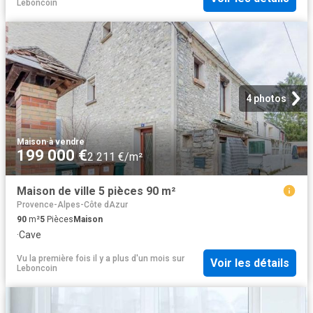
Leboncoin
4 photos
Maison
·
à vendre
199 000 €
2 211 €/m²
Maison de ville 5 pièces 90 m²
Provence-Alpes-Côte dAzur
90
m²
5
Pièces
Maison
·
Cave
Vu la première fois il y a plus d'un mois
sur
Voir les détails
Leboncoin