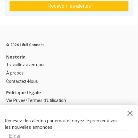
Recevoir les alertes
© 2026 Lifull Connect
Nestoria
Travaillez avec nous
À propos
Contactez-Nous
Politique légale
Vie Privée/Termes d'Utilisation
Politique de confidentialité
Politique de Cookies
Recevez des alertes par email et soyez le premier à voir
Paramètres des cookies
les nouvelles annonces
Aide