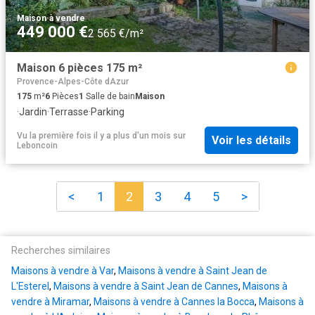
Maison
·
à vendre
449 000 €
2 565 €/m²
Maison 6 pièces 175 m²
Provence-Alpes-Côte dAzur
175
m²
6
Pièces
1
Salle de bain
Maison
·
Jardin
·
Terrasse
·
Parking
Vu la première fois il y a plus d'un mois
sur
Voir les détails
Leboncoin
<
1
2
3
4
5
>
Recherches similaires
Maisons à vendre à Var
,
Maisons à vendre à Saint Jean de
L'Esterel
,
Maisons à vendre à Saint Jean de Cannes
,
Maisons à
vendre à Miramar
,
Maisons à vendre à Cannes la Bocca
,
Maisons à