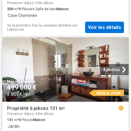
Provence-Alpes-Côte dAzur
200
m²
9
Pièces
1
Salle de bain
Maison
·
Cave
·
Cheminée
Vu la première fois la semaine dernière
sur
Voir les détails
Leboncoin
4 photos
Maison
·
à vendre
499 000 €
MISE À JOUR
3 809 €/m²
Propriété 6 pièces 131 m²
Provence-Alpes-Côte dAzur
131
m²
6
Pièces
Maison
·
Jardin