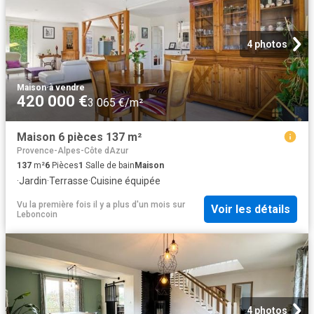
4 photos
Maison
·
à vendre
420 000 €
3 065 €/m²
Maison 6 pièces 137 m²
Provence-Alpes-Côte dAzur
137
m²
6
Pièces
1
Salle de bain
Maison
·
Jardin
·
Terrasse
·
Cuisine équipée
Vu la première fois il y a plus d'un mois
sur
Voir les détails
Leboncoin
4 photos