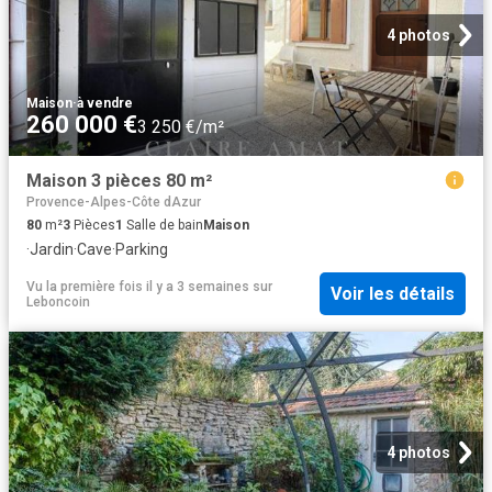
4 photos
Maison
·
à vendre
260 000 €
3 250 €/m²
Maison 3 pièces 80 m²
Provence-Alpes-Côte dAzur
80
m²
3
Pièces
1
Salle de bain
Maison
·
Jardin
·
Cave
·
Parking
Vu la première fois il y a 3 semaines
sur
Voir les détails
Leboncoin
4 photos