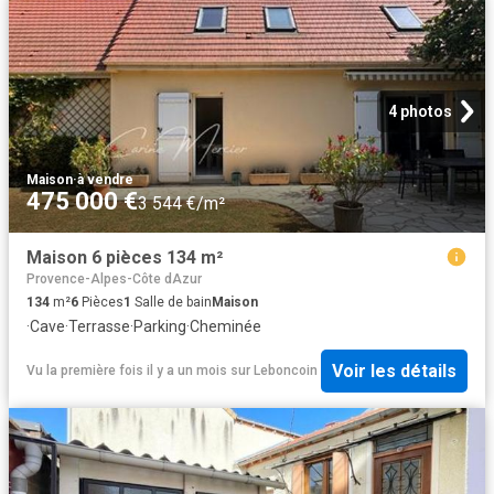
4 photos
Maison
·
à vendre
475 000 €
3 544 €/m²
Maison 6 pièces 134 m²
Provence-Alpes-Côte dAzur
134
m²
6
Pièces
1
Salle de bain
Maison
·
Cave
·
Terrasse
·
Parking
·
Cheminée
Voir les détails
Vu la première fois il y a un mois
sur
Leboncoin