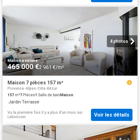
4 photos
Maison
·
à vendre
465 000 €
2 961 €/m²
Maison 7 pièces 157 m²
Provence-Alpes-Côte dAzur
157
m²
7
Pièces
1
Salle de bain
Maison
·
Jardin
·
Terrasse
Vu la première fois il y a plus d'un mois
sur
Voir les détails
Leboncoin