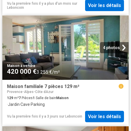
Vu la première fois il y a plus d'un mois
sur
Voir les détails
Leboncoin
4 photos
Maison
·
à vendre
420 000 €
3 255 €/m²
Maison familiale 7 pièces 129 m²
Provence-Alpes-Côte dAzur
129
m²
7
Pièces
1
Salle de bain
Maison
·
Jardin
·
Cave
·
Parking
Voir les détails
Vu la première fois il y a 3 jours
sur
Leboncoin