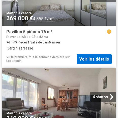
Maison
·
à vendre
369 000 €
4 855 €/m²
Pavillon 5 pièces 76 m²
Provence-Alpes-Côte dAzur
76
m²
5
Pièces
1
Salle de bain
Maison
·
Jardin
·
Terrasse
Vu la première fois la semaine dernière
sur
Voir les détails
Leboncoin
4 photos
Maison
·
à vendre