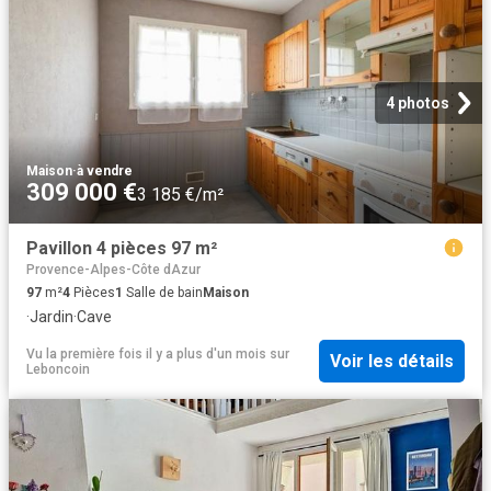
4 photos
Maison
·
à vendre
309 000 €
3 185 €/m²
Pavillon 4 pièces 97 m²
Provence-Alpes-Côte dAzur
97
m²
4
Pièces
1
Salle de bain
Maison
·
Jardin
·
Cave
Vu la première fois il y a plus d'un mois
sur
Voir les détails
Leboncoin