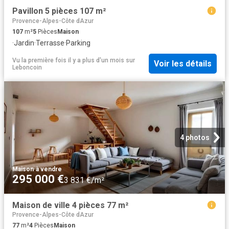
Pavillon 5 pièces 107 m²
Provence-Alpes-Côte dAzur
107
m²
5
Pièces
Maison
·
Jardin
·
Terrasse
·
Parking
Vu la première fois il y a plus d'un mois
sur
Voir les détails
Leboncoin
4 photos
Maison
·
à vendre
295 000 €
3 831 €/m²
Maison de ville 4 pièces 77 m²
Provence-Alpes-Côte dAzur
77
m²
4
Pièces
Maison