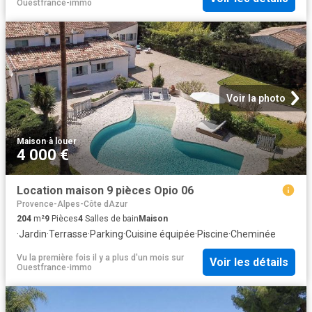
Ouestfrance-immo
Voir la photo
Maison
·
à louer
4 000 €
Location maison 9 pièces Opio 06
Provence-Alpes-Côte dAzur
204
m²
9
Pièces
4
Salles de bain
Maison
·
Jardin
·
Terrasse
·
Parking
·
Cuisine équipée
·
Piscine
·
Cheminée
Vu la première fois il y a plus d'un mois
sur
Voir les détails
Ouestfrance-immo