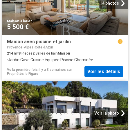
4 photos
Maison
·
à louer
5 500 €
Maison avec piscine et jardin
Provence-Alpes-Côte dAzur
214
m²
8
Pièces
2
Salles de bain
Maison
·
Jardin
·
Cave
·
Cuisine équipée
·
Piscine
·
Cheminée
Vu la première fois il y a 3 semaines
sur
Voir les détails
Propriétés le Figaro
Voir la photo