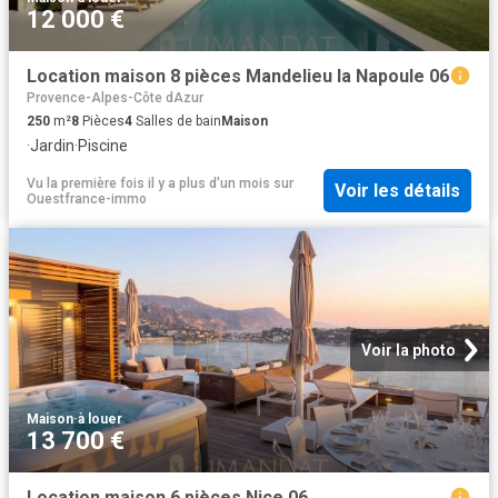
12 000 €
Location maison 8 pièces Mandelieu la Napoule 06
Provence-Alpes-Côte dAzur
250
m²
8
Pièces
4
Salles de bain
Maison
·
Jardin
·
Piscine
Vu la première fois il y a plus d'un mois
sur
Voir les détails
Ouestfrance-immo
Voir la photo
Maison
·
à louer
13 700 €
Location maison 6 pièces Nice 06