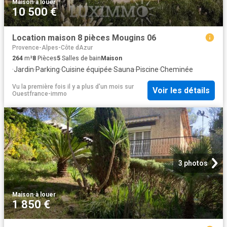
Maison
·
à louer
10 500 €
Location maison 8 pièces Mougins 06
Provence-Alpes-Côte dAzur
264
m²
8
Pièces
5
Salles de bain
Maison
·
Jardin
·
Parking
·
Cuisine équipée
·
Sauna
·
Piscine
·
Cheminée
Vu la première fois il y a plus d'un mois
sur
Voir les détails
Ouestfrance-immo
3 photos
Maison
·
à louer
1 850 €