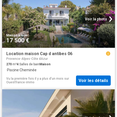
Voir la photo
Maison
·
à louer
17 500 €
Location maison Cap d antibes 06
Provence-Alpes-Côte dAzur
270
m²
4
Salles de bain
Maison
·
Piscine
·
Cheminée
Vu la première fois il y a plus d'un mois
sur
Voir les détails
Ouestfrance-immo