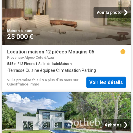
Voir la photo
Maison
·
à louer
25 000 €
Location maison 12 pièces Mougins 06
Provence-Alpes-Côte dAzur
545
m²
12
Pièces
1
Salle de bain
Maison
·
Terrasse
·
Cuisine équipée
·
Climatisation
·
Parking
Vu la première fois il y a plus d'un mois
sur
Voir les détails
Ouestfrance-immo
4 photos