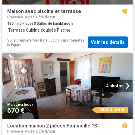
Maison avec piscine et terrasse
Provence-Alpes-Côte dAzur
180
m²
5
Pièces
3
Salles de bain
Maison
·
Terrasse
·
Cuisine équipée
·
Piscine
Vu la première fois il y a 3 jours
sur
Propriétés
Voir les détails
le Figaro
4 photos
Maison
·
à louer
670 €
MISE À JOUR
Location maison 2 pièces Fontvieille 13
Provence-Alpes-Côte dAzur