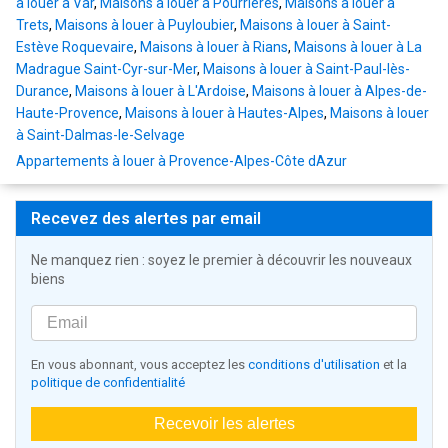
à louer à Var
,
Maisons à louer à Pourrières
,
Maisons à louer à
Trets
,
Maisons à louer à Puyloubier
,
Maisons à louer à Saint-
Estève Roquevaire
,
Maisons à louer à Rians
,
Maisons à louer à La
Madrague Saint-Cyr-sur-Mer
,
Maisons à louer à Saint-Paul-lès-
Durance
,
Maisons à louer à L'Ardoise
,
Maisons à louer à Alpes-de-
Haute-Provence
,
Maisons à louer à Hautes-Alpes
,
Maisons à louer
à Saint-Dalmas-le-Selvage
Appartements à louer à Provence-Alpes-Côte dAzur
Recevez des alertes par email
Ne manquez rien : soyez le premier à découvrir les nouveaux
biens
En vous abonnant, vous acceptez les
conditions d'utilisation
et la
politique de confidentialité
Recevoir les alertes