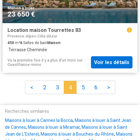
Maison
·
à louer
23 650 €
Location maison Tourrettes 83
Provence-Alpes-Côte dAzur
450
m²
6
Salles de bain
Maison
·
Terrasse
·
Cheminée
Vu la première fois il y a plus d'un mois
sur
Voir les détails
Ouestfrance-immo
<
2
3
4
5
6
>
Recherches similaires
Maisons à louer à Cannes la Bocca
,
Maisons à louer à Saint Jean
de Cannes
,
Maisons à louer à Miramar
,
Maisons à louer à Saint
Jean de L'Esterel
,
Maisons à louer à Bouches-du-Rhône
,
Maisons