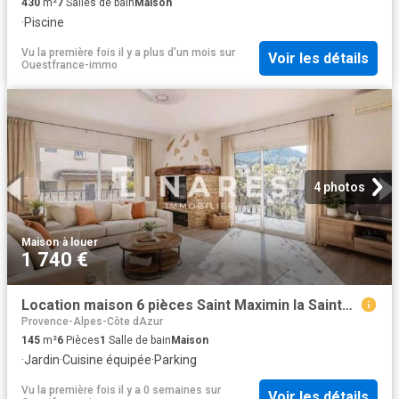
430
m²
7
Salles de bain
Maison
·
Piscine
Vu la première fois il y a plus d'un mois
sur
Voir les détails
Ouestfrance-immo
4 photos
Maison
·
à louer
1 740 €
Location maison 6 pièces Saint Maximin la Sainte Baume 83
Provence-Alpes-Côte dAzur
145
m²
6
Pièces
1
Salle de bain
Maison
·
Jardin
·
Cuisine équipée
·
Parking
Vu la première fois il y a 0 semaines
sur
Voir les détails