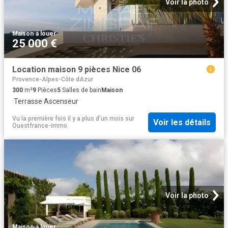
Voir la photo
Maison
·
à louer
25 000 €
Location maison 9 pièces Nice 06
Provence-Alpes-Côte dAzur
300
m²
9
Pièces
5
Salles de bain
Maison
·
Terrasse
·
Ascenseur
Vu la première fois il y a plus d'un mois
sur
Voir les détails
Ouestfrance-immo
Voir la photo
Maison
·
à louer