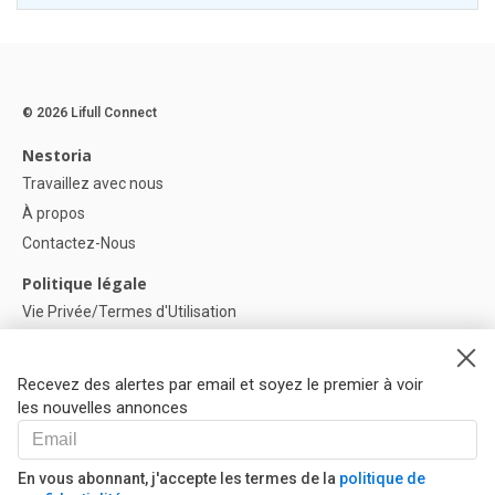
© 2026 Lifull Connect
Nestoria
Travaillez avec nous
À propos
Contactez-Nous
Politique légale
Vie Privée/Termes d'Utilisation
Politique de confidentialité
Politique de Cookies
Recevez des alertes par email et soyez le premier à voir
Paramètres des cookies
les nouvelles annonces
Aide
FAQ
En vous abonnant, j'accepte les termes de la
politique de