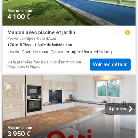
Maison
·
à louer
4 100 €
Maison avec piscine et jardin
Provence-Alpes-Côte dAzur
174
m²
5
Pièces
1
Salle de bain
Maison
·
Jardin
·
Cave
·
Terrasse
·
Cuisine équipée
·
Piscine
·
Parking
Vu la première fois il y a plus d'un mois
sur
Voir les détails
Propriétés le Figaro
4 photos
Maison
·
à louer
3 950 €