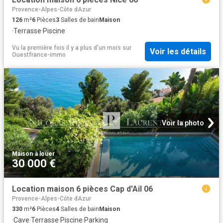
Provence-Alpes-Côte dAzur
126
m²
6
Pièces
3
Salles de bain
Maison
·
Terrasse
·
Piscine
Vu la première fois il y a plus d'un mois
sur
Voir les détails
Ouestfrance-immo
Voir la photo
Maison
·
à louer
30 000 €
Location maison 6 pièces Cap d'Ail 06
Provence-Alpes-Côte dAzur
330
m²
6
Pièces
4
Salles de bain
Maison
·
Cave
·
Terrasse
·
Piscine
·
Parking