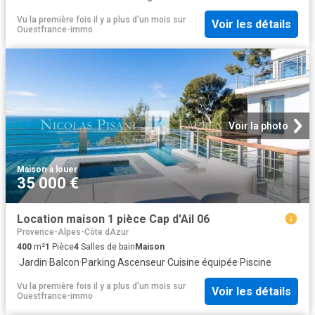
Vu la première fois il y a plus d'un mois
sur
Voir les détails
Ouestfrance-immo
Voir la photo
Maison
·
à louer
35 000 €
Location maison 1 pièce Cap d'Ail 06
Provence-Alpes-Côte dAzur
400
m²
1
Pièce
4
Salles de bain
Maison
·
Jardin
·
Balcon
·
Parking
·
Ascenseur
·
Cuisine équipée
·
Piscine
Vu la première fois il y a plus d'un mois
sur
Voir les détails
Ouestfrance-immo