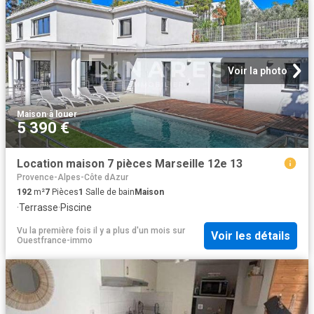
Voir la photo
Maison
·
à louer
5 390 €
Location maison 7 pièces Marseille 12e 13
Provence-Alpes-Côte dAzur
192
m²
7
Pièces
1
Salle de bain
Maison
·
Terrasse
·
Piscine
Vu la première fois il y a plus d'un mois
sur
Voir les détails
Ouestfrance-immo