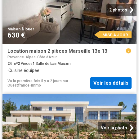
2 photos
Maison
·
à louer
630 €
MISE À JOUR
Location maison 2 pièces Marseille 13e 13
Provence-Alpes-Côte dAzur
24
m²
2
Pièces
1
Salle de bain
Maison
·
Cuisine équipée
Vu la première fois il y a 2 jours
sur
Voir les détails
Ouestfrance-immo
Voir la photo