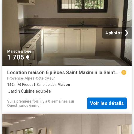
4 photos
Maison
·
à louer
1 705 €
Location maison 6 pièces Saint Maximin la Sainte Baume 83
Provence-Alpes-Côte dAzur
142
m²
6
Pièces
1
Salle de bain
Maison
·
Jardin
·
Cuisine équipée
Vu la première fois il y a 0 semaines
sur
Voir les détails
Ouestfrance-immo