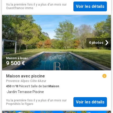
Vu la première fois il y a plus d'un mois
sur
Voir les détails
Ouestfrance-immo
4 photos
Maison
·
à louer
9 500 €
Maison avec piscine
Provence-Alpes-Côte dAzur
450
m²
8
Pièces
1
Salle de bain
Maison
·
Jardin
·
Terrasse
·
Piscine
Vu la première fois il y a plus d'un mois
sur
Voir les détails
Propriétés le Figaro