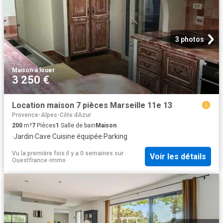
3 photos
Maison
·
à louer
3 250 €
Location maison 7 pièces Marseille 11e 13
Provence-Alpes-Côte dAzur
200
m²
7
Pièces
1
Salle de bain
Maison
·
Jardin
·
Cave
·
Cuisine équipée
·
Parking
Vu la première fois il y a 0 semaines
sur
Voir les détails
Ouestfrance-immo