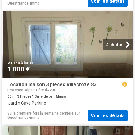
Voir les détails
Ouestfrance-immo
4 photos
Maison
·
à louer
1 000 €
Location maison 3 pièces Villecroze 83
Provence-Alpes-Côte dAzur
65
m²
3
Pièces
1
Salle de bain
Maison
·
Jardin
·
Cave
·
Parking
Vu la première fois la semaine dernière
sur
Voir les détails
Ouestfrance-immo