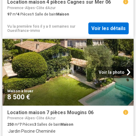
Location maison 4 pièces Cagnes sur Mer 06
Provence-Alpes-Côte dAzur
97
m²
4
Pièces
1
Salle de bain
Maison
Vu la première fois il y a 0 semaines
sur
Voir les détails
Ouestfrance-immo
Voir la photo
Maison
·
à louer
8 500 €
Location maison 7 pièces Mougins 06
Provence-Alpes-Côte dAzur
250
m²
7
Pièces
3
Salles de bain
Maison
·
Jardin
·
Piscine
·
Cheminée