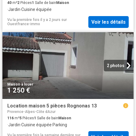
40
m²
2
Pièces
1
Salle de bain
Maison
·
Jardin
·
Cuisine équipée
Vu la première fois il y a 2 jours
sur
Voir les détails
Ouestfrance-immo
2 photos
Maison
·
à louer
1 250 €
Location maison 5 pièces Rognonas 13
Provence-Alpes-Côte dAzur
116
m²
5
Pièces
1
Salle de bain
Maison
·
Jardin
·
Cuisine équipée
·
Parking
Vu la première fois la semaine dernière
sur