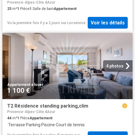
Provence-Alpes-Côte dAzur
25
m²
1
Pièce
1
Salle de bain
Appartement
Voir les détails
Vu la première fois il y a 2 jours
sur
Locservice
4 photos
Appartement
·
à louer
1 100 €
T2 Résidence standing parking,clim
Provence-Alpes-Côte dAzur
44
m²
1
Pièce
Appartement
·
Terrasse
·
Parking
·
Piscine
·
Court de tennis