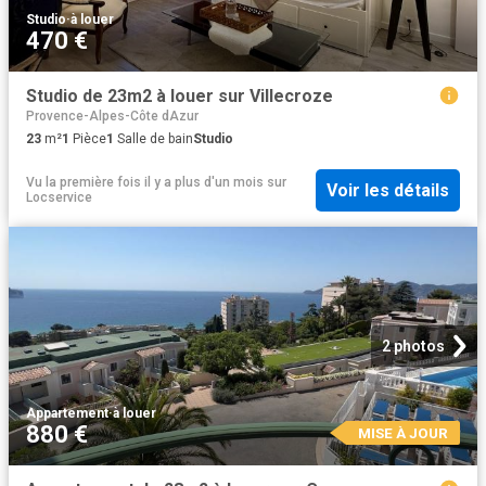
Studio
·
à louer
470 €
Studio de 23m2 à louer sur Villecroze
Provence-Alpes-Côte dAzur
23
m²
1
Pièce
1
Salle de bain
Studio
Vu la première fois il y a plus d'un mois
sur
Voir les détails
Locservice
2 photos
Appartement
·
à louer
880 €
MISE À JOUR