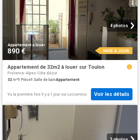
4 photos
Appartement
·
à louer
890 €
MISE À JOUR
Appartement de 32m2 à louer sur Toulon
Provence-Alpes-Côte dAzur
32
m²
1
Pièce
1
Salle de bain
Appartement
Voir les détails
Vu la première fois il y a 1 jour
sur
Locservice
3 photos