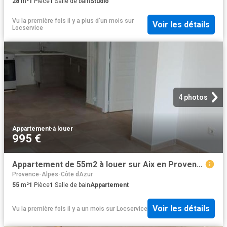
28
m²
1
Pièce
1
Salle de bain
Studio
Vu la première fois il y a plus d'un mois
sur
Voir les détails
Locservice
4 photos
Appartement
·
à louer
995 €
Appartement de 55m2 à louer sur Aix en Provence
Provence-Alpes-Côte dAzur
55
m²
1
Pièce
1
Salle de bain
Appartement
Voir les détails
Vu la première fois il y a un mois
sur
Locservice