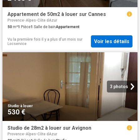
Appartement de 50m2 à louer sur Cannes
Provence-Alpes-Côte dAzur
50
m²
1
Pièce
1
Salle de bain
Appartement
Vu la première fois il y a plus d'un mois
sur
Voir les détails
Locservice
3 photos
Studio
·
à louer
530 €
Studio de 28m2 à louer sur Avignon
Provence-Alpes-Côte dAzur