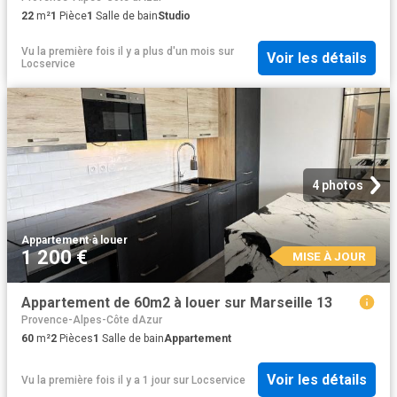
22
m²
1
Pièce
1
Salle de bain
Studio
Vu la première fois il y a plus d'un mois
sur
Voir les détails
Locservice
4 photos
Appartement
·
à louer
1 200 €
MISE À JOUR
Appartement de 60m2 à louer sur Marseille 13
Provence-Alpes-Côte dAzur
60
m²
2
Pièces
1
Salle de bain
Appartement
Voir les détails
Vu la première fois il y a 1 jour
sur
Locservice