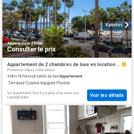
4 photos
Appartement
·
à louer
Consulter le prix
Appartement de 2 chambres de luxe en location à Cannes, Provence Alpes Côte d'Azur
Provence-Alpes-Côte dAzur
110
m²
3
Pièces
2
Salles de bain
Appartement
·
Terrasse
·
Cuisine équipée
·
Piscine
Vu la première fois il y a plus d'un mois
sur
Voir les détails
LuxuryEstate