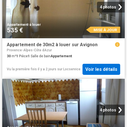
4 photos
Appartement
·
à louer
535 €
MISE À JOUR
Appartement de 30m2 à louer sur Avignon
Provence-Alpes-Côte dAzur
30
m²
1
Pièce
1
Salle de bain
Appartement
Voir les détails
Vu la première fois il y a 2 jours
sur
Locservice
4 photos