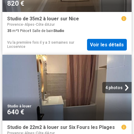
820 €
Studio de 35m2 à louer sur Nice
Provence-Alpes-Côte dAzur
35
m²
1
Pièce
1
Salle de bain
Studio
Vu la première fois il y a 3 semaines
sur
Voir les détails
Locservice
4 photos
Studio
·
à louer
640 €
Studio de 22m2 à louer sur Six Fours les Plages
Provence-Alpes-Côte dAzur