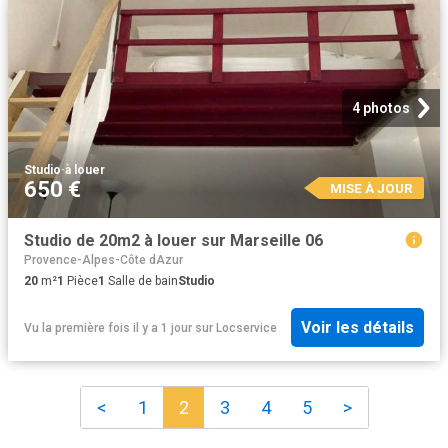
4 photos
Studio
·
à louer
650 €
MISE À JOUR
Studio de 20m2 à louer sur Marseille 06
Provence-Alpes-Côte dAzur
20
m²
1
Pièce
1
Salle de bain
Studio
Voir les détails
Vu la première fois il y a 1 jour
sur
Locservice
<
1
2
3
4
5
>