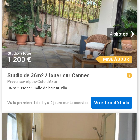
4 photos
Studio
·
à louer
1 200 €
MISE À JOUR
Studio de 36m2 à louer sur Cannes
Provence-Alpes-Côte dAzur
36
m²
1
Pièce
1
Salle de bain
Studio
Voir les détails
Vu la première fois il y a 2 jours
sur
Locservice