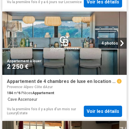
Voir les détails
Vu la première fois il y a 6 jours
sur
Locservice
4 photos
Appartement
·
à louer
2 250 €
Appartement de 4 chambres de luxe en location à Le Lavandou, France
Provence-Alpes-Côte dAzur
184
m²
6
Pièces
Appartement
·
Cave
·
Ascenseur
Vu la première fois il y a plus d'un mois
sur
Voir les détails
LuxuryEstate