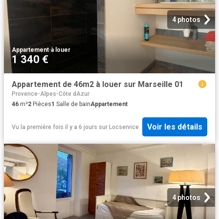
4 photos
Appartement
·
à louer
1 340 €
Appartement de 46m2 à louer sur Marseille 01
Provence-Alpes-Côte dAzur
46
m²
2
Pièces
1
Salle de bain
Appartement
Voir les détails
Vu la première fois il y a 6 jours
sur
Locservice
4 photos