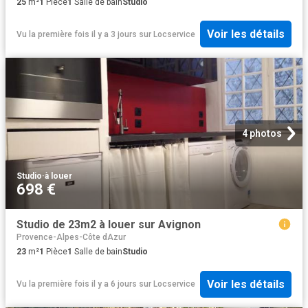
25
m²
1
Pièce
1
Salle de bain
Studio
Voir les détails
Vu la première fois il y a 3 jours
sur
Locservice
4 photos
Studio
·
à louer
698 €
Studio de 23m2 à louer sur Avignon
Provence-Alpes-Côte dAzur
23
m²
1
Pièce
1
Salle de bain
Studio
Voir les détails
Vu la première fois il y a 6 jours
sur
Locservice