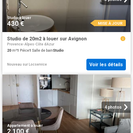
Studio
·
à louer
430 €
MISE À JOUR
Studio de 20m2 à louer sur Avignon
Provence-Alpes-Côte dAzur
20
m²
1
Pièce
1
Salle de bain
Studio
Voir les détails
Nouveau
sur
Locservice
4 photos
Appartement
·
à louer
2 100 €