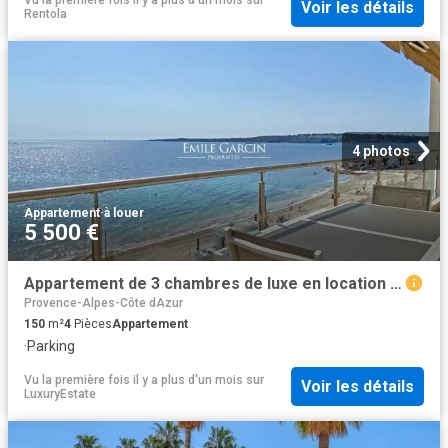
Vu la première fois il y a plus d'un mois
sur
Voir les détails
Rentola
4 photos
Appartement
·
à louer
5 500 €
Appartement de 3 chambres de luxe en location à Cannes, France
Provence-Alpes-Côte dAzur
150
m²
4
Pièces
Appartement
·
Parking
Vu la première fois il y a plus d'un mois
sur
Voir les détails
LuxuryEstate