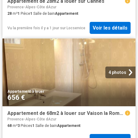
Appartement de 28m2 à louer sur Cannes
Provence-Alpes-Côte dAzur
28
m²
1
Pièce
1
Salle de bain
Appartement
Voir les détails
Vu la première fois il y a 1 jour
sur
Locservice
4 photos
Appartement
·
à louer
656 €
Appartement de 68m2 à louer sur Vaison la Romaine
Provence-Alpes-Côte dAzur
68
m²
3
Pièces
1
Salle de bain
Appartement