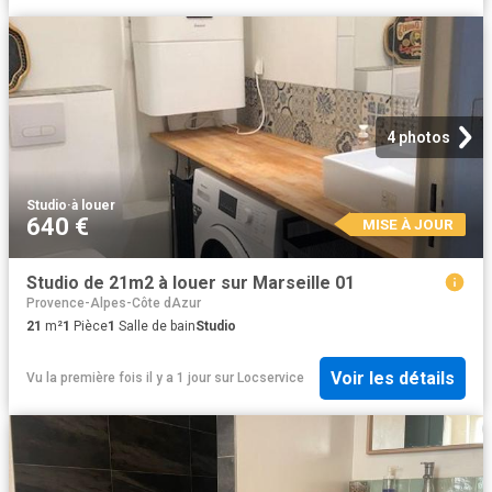
4 photos
Studio
·
à louer
640 €
MISE À JOUR
Studio de 21m2 à louer sur Marseille 01
Provence-Alpes-Côte dAzur
21
m²
1
Pièce
1
Salle de bain
Studio
Voir les détails
Vu la première fois il y a 1 jour
sur
Locservice