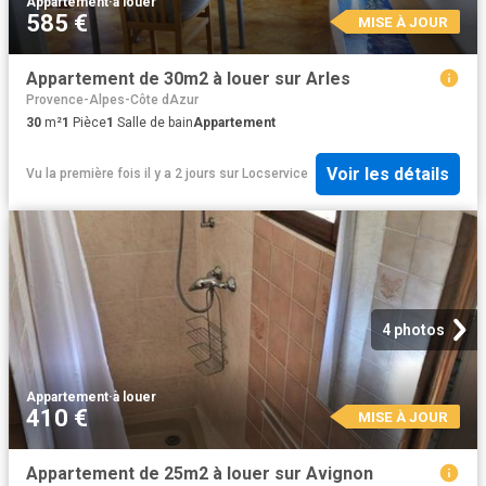
Appartement
·
à louer
585 €
MISE À JOUR
Appartement de 30m2 à louer sur Arles
Provence-Alpes-Côte dAzur
30
m²
1
Pièce
1
Salle de bain
Appartement
Voir les détails
Vu la première fois il y a 2 jours
sur
Locservice
4 photos
Appartement
·
à louer
410 €
MISE À JOUR
Appartement de 25m2 à louer sur Avignon