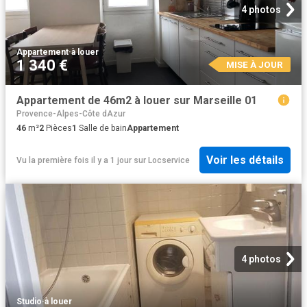
4 photos
Appartement
·
à louer
1 340 €
MISE À JOUR
Appartement de 46m2 à louer sur Marseille 01
Provence-Alpes-Côte dAzur
46
m²
2
Pièces
1
Salle de bain
Appartement
Voir les détails
Vu la première fois il y a 1 jour
sur
Locservice
4 photos
Studio
·
à louer