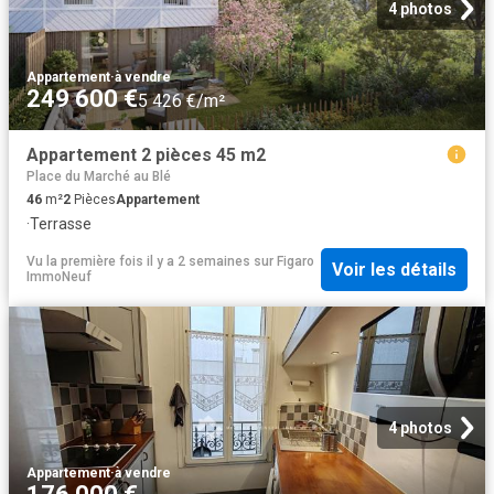
4 photos
Appartement
·
à vendre
249 600 €
5 426 €/m²
Appartement 2 pièces 45 m2
Place du Marché au Blé
46
m²
2
Pièces
Appartement
·
Terrasse
Vu la première fois il y a 2 semaines
sur
Figaro
Voir les détails
ImmoNeuf
4 photos
Appartement
·
à vendre