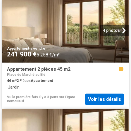
4 photos
Appartement
·
à vendre
241 900 €
5 258 €/m²
Appartement 2 pièces 45 m2
Place du Marché au Blé
46
m²
2
Pièces
Appartement
·
Jardin
Vu la première fois il y a 3 jours
sur
Figaro
Voir les détails
ImmoNeuf