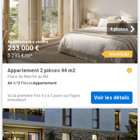
4 photos
Appartement
·
à vendre
233 000 €
NOUVEAU
5 295 €/m²
Appartement 2 pièces 44 m2
Place du Marché au Blé
44
m²
2
Pièces
Appartement
Vu la première fois il y a 2 jours
sur
Figaro
Voir les détails
ImmoNeuf