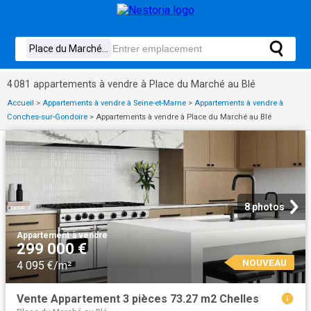
4 081 appartements à vendre à Place du Marché au Blé
Accueil
>
Appartements à vendre à Seine-et-Marne
>
Appartements à vendre à
Conches-sur-Gondoire
>
Appartements à vendre à Place du Marché au Blé
8 photos
Appartement
·
à vendre
299 000 €
NOUVEAU
4 095 €/m²
Vente Appartement 3 pièces 73.27 m2 Chelles