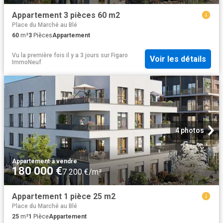
Appartement 3 pièces 60 m2
Place du Marché au Blé
60
m²
3
Pièces
Appartement
Vu la première fois il y a 3 jours
sur
Figaro
Voir les détails
ImmoNeuf
4 photos
Appartement
·
à vendre
180 000 €
7 200 €/m²
Appartement 1 pièce 25 m2
Place du Marché au Blé
25
m²
1
Pièce
Appartement