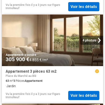
Vu la première fois il y a 3 jours
sur
Figaro
Voir les détails
ImmoNeuf
4 photos
Appartement
·
à vendre
305 900 €
4 855 €/m²
Appartement 3 pièces 63 m2
Place du Marché au Blé
63
m²
3
Pièces
Appartement
·
Jardin
Vu la première fois il y a 3 jours
sur
Figaro
Voir les détails
ImmoNeuf