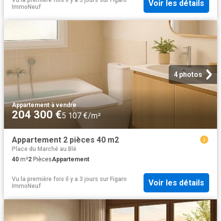
Voir les détails
ImmoNeuf
4 photos
Appartement
·
à vendre
204 300 €
5 107 €/m²
Appartement 2 pièces 40 m2
Place du Marché au Blé
40
m²
2
Pièces
Appartement
Vu la première fois il y a 3 jours
sur
Figaro
Voir les détails
ImmoNeuf