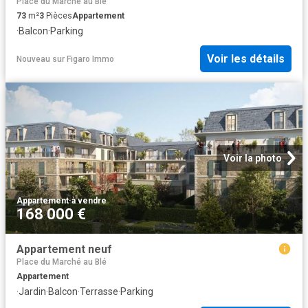
Place du Marché au Blé
73
m²
3
Pièces
Appartement
·
Balcon
·
Parking
Voir les détails
Nouveau
sur
Figaro Immo
Voir la photo
Appartement
·
à vendre
168 000 €
Appartement neuf
Place du Marché au Blé
Appartement
·
Jardin
·
Balcon
·
Terrasse
·
Parking