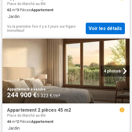
Place du Marché au Blé
62
m²
3
Pièces
Appartement
·
Jardin
Vu la première fois il y a 3 jours
sur
Figaro
Voir les détails
ImmoNeuf
4 photos
Appartement
·
à vendre
244 900 €
5 323 €/m²
Appartement 2 pièces 45 m2
Place du Marché au Blé
46
m²
2
Pièces
Appartement
·
Jardin