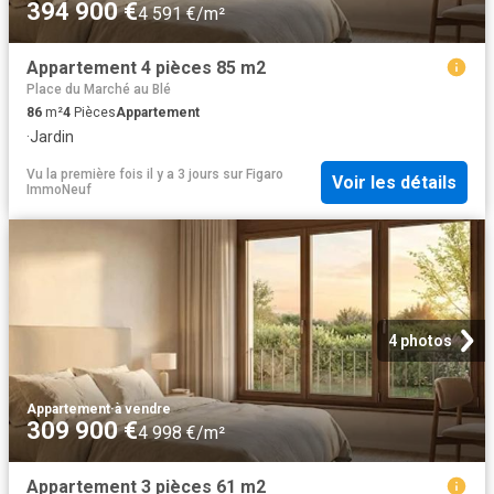
394 900 €
4 591 €/m²
Appartement 4 pièces 85 m2
Place du Marché au Blé
86
m²
4
Pièces
Appartement
·
Jardin
Vu la première fois il y a 3 jours
sur
Figaro
Voir les détails
ImmoNeuf
4 photos
Appartement
·
à vendre
309 900 €
4 998 €/m²
Appartement 3 pièces 61 m2