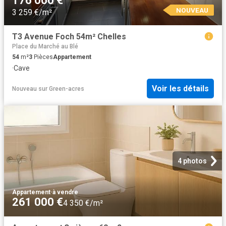
176 000 €
NOUVEAU
3 259 €/m²
T3 Avenue Foch 54m² Chelles
Place du Marché au Blé
54
m²
3
Pièces
Appartement
·
Cave
Voir les détails
Nouveau
sur
Green-acres
4 photos
Appartement
·
à vendre
261 000 €
4 350 €/m²