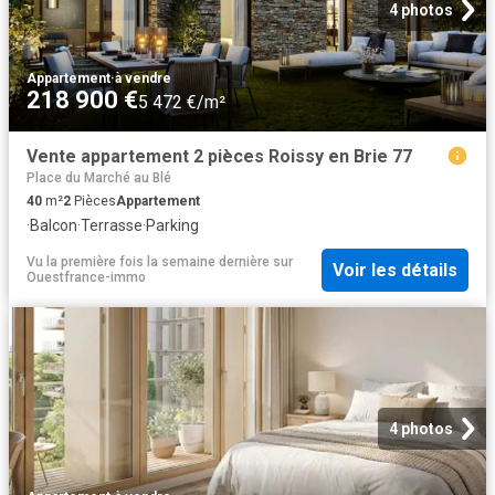
4 photos
Appartement
·
à vendre
218 900 €
5 472 €/m²
Vente appartement 2 pièces Roissy en Brie 77
Place du Marché au Blé
40
m²
2
Pièces
Appartement
·
Balcon
·
Terrasse
·
Parking
Vu la première fois la semaine dernière
sur
Voir les détails
Ouestfrance-immo
4 photos