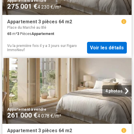
Appartement
·
à vendre
275 001 €
4 230 €/m²
Appartement 3 pièces 64 m2
Place du Marché au Blé
65
m²
3
Pièces
Appartement
Vu la première fois il y a 3 jours
sur
Figaro
Voir les détails
ImmoNeuf
4 photos
Appartement
·
à vendre
261 000 €
4 078 €/m²
Appartement 3 pièces 64 m2