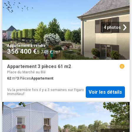
4 photos
Appartement
·
à vendre
356 400 €
5 748 €/m²
Appartement 3 pièces 61 m2
Place du Marché au Blé
62
m²
3
Pièces
Appartement
Vu la première fois il y a 3 semaines
sur
Figaro
Voir les détails
ImmoNeuf