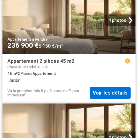
4 photos
Appartement
·
à vendre
236 900 €
5 150 €/m²
Appartement 2 pièces 45 m2
Place du Marché au Blé
46
m²
2
Pièces
Appartement
·
Jardin
Vu la première fois il y a 3 jours
sur
Figaro
Voir les détails
ImmoNeuf
4 photos