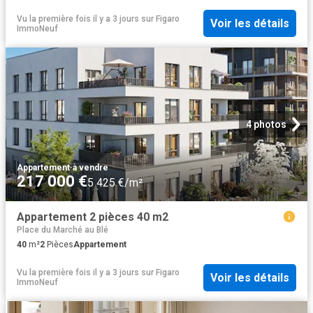
Vu la première fois il y a 3 jours
sur
Figaro
Voir les détails
ImmoNeuf
4 photos
Appartement
·
à vendre
217 000 €
5 425 €/m²
Appartement 2 pièces 40 m2
Place du Marché au Blé
40
m²
2
Pièces
Appartement
Vu la première fois il y a 3 jours
sur
Figaro
Voir les détails
ImmoNeuf