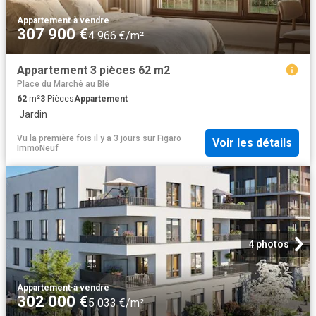
Appartement
·
à vendre
307 900 €
4 966 €/m²
Appartement 3 pièces 62 m2
Place du Marché au Blé
62
m²
3
Pièces
Appartement
·
Jardin
Vu la première fois il y a 3 jours
sur
Figaro
Voir les détails
ImmoNeuf
4 photos
Appartement
·
à vendre
302 000 €
5 033 €/m²