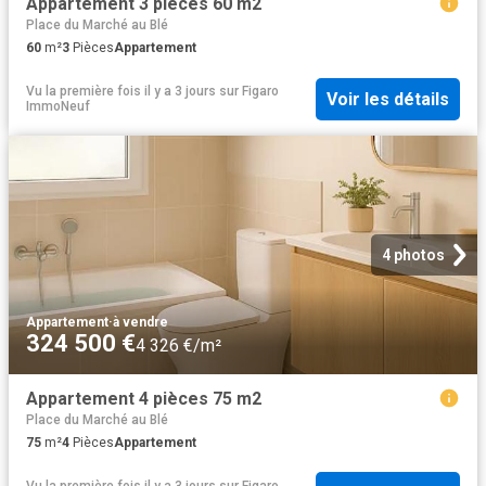
Appartement 3 pièces 60 m2
Place du Marché au Blé
60
m²
3
Pièces
Appartement
Vu la première fois il y a 3 jours
sur
Figaro
Voir les détails
ImmoNeuf
4 photos
Appartement
·
à vendre
324 500 €
4 326 €/m²
Appartement 4 pièces 75 m2
Place du Marché au Blé
75
m²
4
Pièces
Appartement
Vu la première fois il y a 3 jours
sur
Figaro