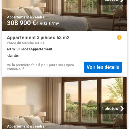
Appartement
·
à vendre
308 900 €
4 903 €/m²
Appartement 3 pièces 63 m2
Place du Marché au Blé
63
m²
3
Pièces
Appartement
·
Jardin
Vu la première fois il y a 3 jours
sur
Figaro
Voir les détails
ImmoNeuf
4 photos
Appartement
·
à vendre