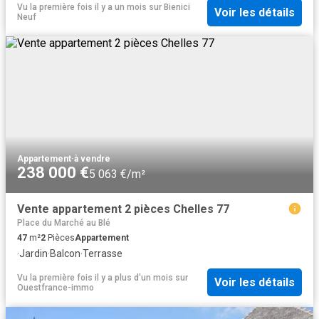
Vu la première fois il y a un mois
sur
Bienici
Voir les détails
Neuf
Appartement
·
à vendre
238 000 €
5 063 €/m²
Vente appartement 2 pièces Chelles 77
Place du Marché au Blé
47
m²
2
Pièces
Appartement
·
Jardin
·
Balcon
·
Terrasse
Vu la première fois il y a plus d'un mois
sur
Voir les détails
Ouestfrance-immo