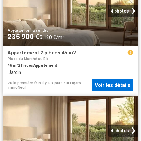
4 photos
Appartement
·
à vendre
235 900 €
5 128 €/m²
Appartement 2 pièces 45 m2
Place du Marché au Blé
46
m²
2
Pièces
Appartement
·
Jardin
Vu la première fois il y a 3 jours
sur
Figaro
Voir les détails
ImmoNeuf
4 photos