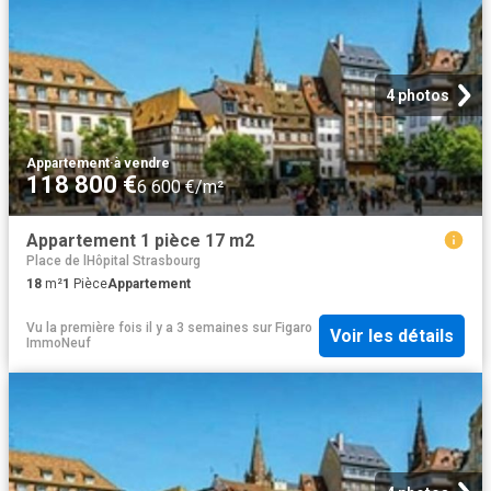
4 photos
Appartement
·
à vendre
118 800 €
6 600 €/m²
Appartement 1 pièce 17 m2
Place de lHôpital Strasbourg
18
m²
1
Pièce
Appartement
Vu la première fois il y a 3 semaines
sur
Figaro
Voir les détails
ImmoNeuf