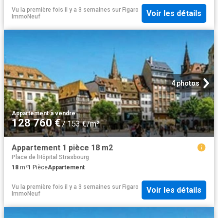
Vu la première fois il y a 3 semaines
sur
Figaro
Voir les détails
ImmoNeuf
4 photos
Appartement
·
à vendre
128 760 €
7 153 €/m²
Appartement 1 pièce 18 m2
Place de lHôpital Strasbourg
18
m²
1
Pièce
Appartement
Vu la première fois il y a 3 semaines
sur
Figaro
Voir les détails
ImmoNeuf