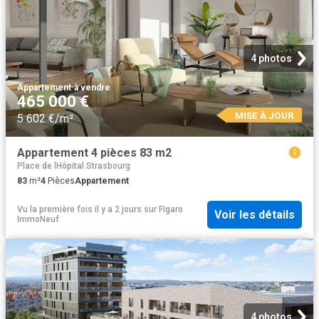
4 photos
Appartement
·
à vendre
465 000 €
MISE À JOUR
5 602 €/m²
Appartement 4 pièces 83 m2
Place de lHôpital Strasbourg
83
m²
4
Pièces
Appartement
Vu la première fois il y a 2 jours
sur
Figaro
Voir les détails
ImmoNeuf
4 photos