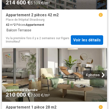
214 600 €
5 109 €/m²
Appartement 2 pièces 42 m2
Place de lHôpital Strasbourg
42
m²
2
Pièces
Appartement
·
Balcon
·
Terrasse
Vu la première fois il y a 2 semaines
sur
Figaro
Voir les détails
ImmoNeuf
4 photos
Appartement
·
à vendre
210 000 €
7 500 €/m²
Appartement 1 pièce 28 m2