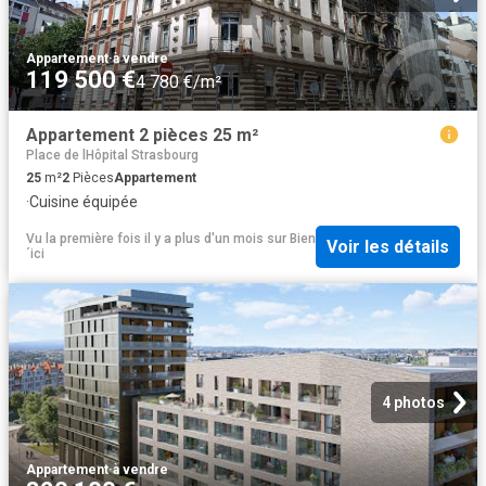
Appartement
·
à vendre
119 500 €
4 780 €/m²
Appartement 2 pièces 25 m²
Place de lHôpital Strasbourg
25
m²
2
Pièces
Appartement
·
Cuisine équipée
Vu la première fois il y a plus d'un mois
sur
Bien
Voir les détails
´ici
4 photos
Appartement
·
à vendre