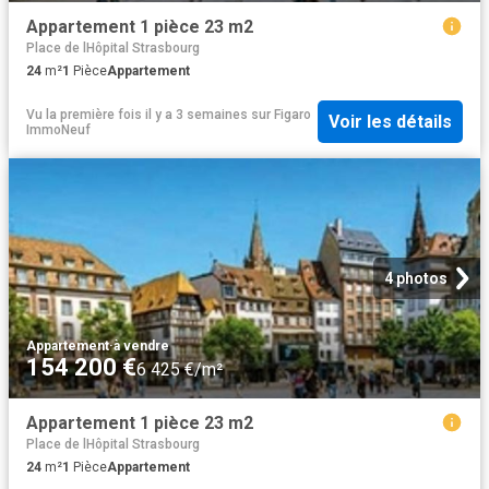
Appartement 1 pièce 23 m2
Place de lHôpital Strasbourg
24
m²
1
Pièce
Appartement
Vu la première fois il y a 3 semaines
sur
Figaro
Voir les détails
ImmoNeuf
4 photos
Appartement
·
à vendre
154 200 €
6 425 €/m²
Appartement 1 pièce 23 m2
Place de lHôpital Strasbourg
24
m²
1
Pièce
Appartement