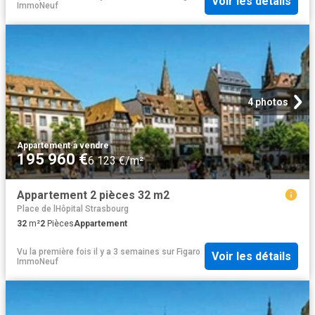
Voir les détails
ImmoNeuf
4 photos
Appartement
·
à vendre
195 960 €
6 123 €/m²
Appartement 2 pièces 32 m2
Place de lHôpital Strasbourg
32
m²
2
Pièces
Appartement
Vu la première fois il y a 3 semaines
sur
Figaro
Voir les détails
ImmoNeuf