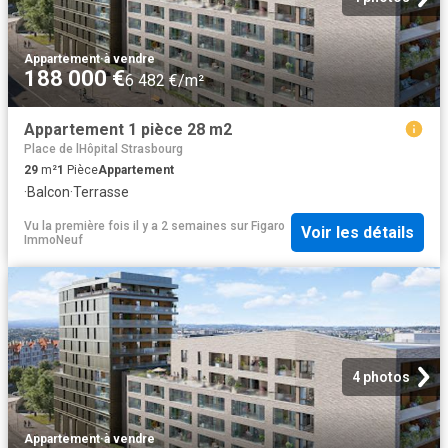
Appartement
·
à vendre
188 000 €
6 482 €/m²
Appartement 1 pièce 28 m2
Place de lHôpital Strasbourg
29
m²
1
Pièce
Appartement
·
Balcon
·
Terrasse
Vu la première fois il y a 2 semaines
sur
Figaro
Voir les détails
ImmoNeuf
4 photos
Appartement
·
à vendre