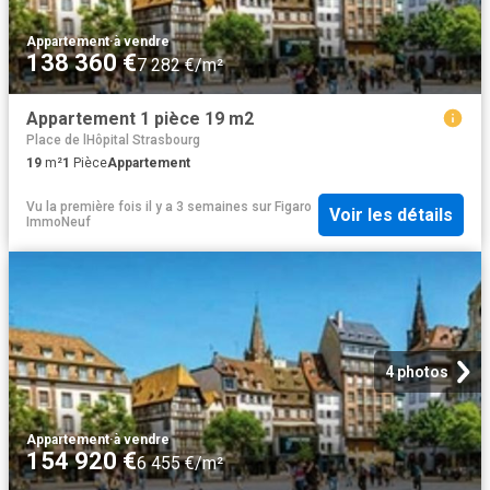
Appartement
·
à vendre
138 360 €
7 282 €/m²
Appartement 1 pièce 19 m2
Place de lHôpital Strasbourg
19
m²
1
Pièce
Appartement
Vu la première fois il y a 3 semaines
sur
Figaro
Voir les détails
ImmoNeuf
4 photos
Appartement
·
à vendre
154 920 €
6 455 €/m²