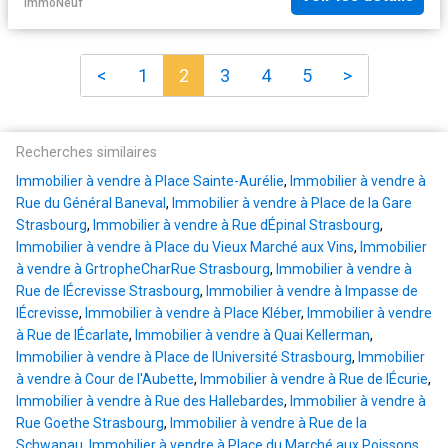
ImmoNeuf
<
1
2
3
4
5
>
Recherches similaires
Immobilier à vendre à Place Sainte-Aurélie
,
Immobilier à vendre à
Rue du Général Baneval
,
Immobilier à vendre à Place de la Gare
Strasbourg
,
Immobilier à vendre à Rue dÉpinal Strasbourg
,
Immobilier à vendre à Place du Vieux Marché aux Vins
,
Immobilier
à vendre à GrtropheCharRue Strasbourg
,
Immobilier à vendre à
Rue de lÉcrevisse Strasbourg
,
Immobilier à vendre à Impasse de
lÉcrevisse
,
Immobilier à vendre à Place Kléber
,
Immobilier à vendre
à Rue de lÉcarlate
,
Immobilier à vendre à Quai Kellerman
,
Immobilier à vendre à Place de lUniversité Strasbourg
,
Immobilier
à vendre à Cour de l'Aubette
,
Immobilier à vendre à Rue de lÉcurie
,
Immobilier à vendre à Rue des Hallebardes
,
Immobilier à vendre à
Rue Goethe Strasbourg
,
Immobilier à vendre à Rue de la
Schwanau
,
Immobilier à vendre à Place du Marché aux Poissons
,