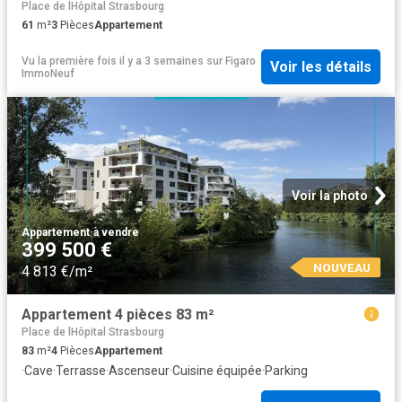
Place de lHôpital Strasbourg
61
m²
3
Pièces
Appartement
Vu la première fois il y a 3 semaines
sur
Figaro
Voir les détails
ImmoNeuf
Voir la photo
Appartement
·
à vendre
399 500 €
NOUVEAU
4 813 €/m²
Appartement 4 pièces 83 m²
Place de lHôpital Strasbourg
83
m²
4
Pièces
Appartement
·
Cave
·
Terrasse
·
Ascenseur
·
Cuisine équipée
·
Parking