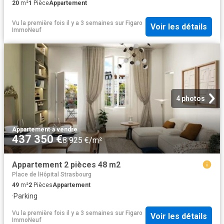
20
m²
1
Pièce
Appartement
Vu la première fois il y a 3 semaines
sur
Figaro
Voir les détails
ImmoNeuf
4 photos
Appartement
·
à vendre
437 350 €
8 925 €/m²
Appartement 2 pièces 48 m2
Place de lHôpital Strasbourg
49
m²
2
Pièces
Appartement
·
Parking
Vu la première fois il y a 3 semaines
sur
Figaro
Voir les détails
ImmoNeuf