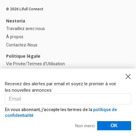
© 2026 Lifull Connect
Nestoria
Travaillez avec nous
À propos
Contactez-Nous
Politique légale
Vie Privée/Termes d'Utilisation
Politique de confidentialité
Politique de Cookies
Recevez des alertes par email et soyez le premier à voir
Paramètres des cookies
les nouvelles annonces
Aide
FAQ
En vous abonnant, j'accepte les termes de la
politique de
confidentialité
Nos Partenaires
Filtres
OK
Non merci