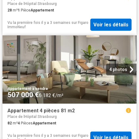
Place de lHôpital Strasbourg
28
m²
1
Pièce
Appartement
Vu la première fois il y a 3 semaines
sur
Figaro
Voir les détails
ImmoNeuf
4 photos
Appartement
·
à vendre
507 000 €
6 182 €/m²
Appartement 4 pièces 81 m2
Place de lHôpital Strasbourg
82
m²
4
Pièces
Appartement
Vu la première fois il y a 3 semaines
sur
Figaro
Voir les détails