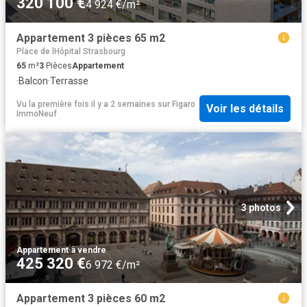
320 100 €
4 924 €/m²
Appartement 3 pièces 65 m2
Place de lHôpital Strasbourg
65
m²
3
Pièces
Appartement
·
Balcon
·
Terrasse
Vu la première fois il y a 2 semaines
sur
Figaro
Voir les détails
ImmoNeuf
3 photos
Appartement
·
à vendre
425 320 €
6 972 €/m²
Appartement 3 pièces 60 m2