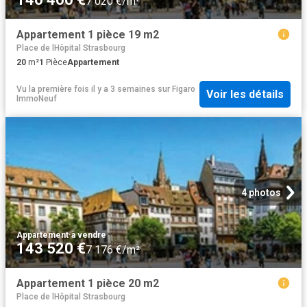
7 020 €/m²
Appartement 1 pièce 19 m2
Place de lHôpital Strasbourg
20
m²
1
Pièce
Appartement
Vu la première fois il y a 3 semaines
sur
Figaro
Voir les détails
ImmoNeuf
4 photos
Appartement
·
à vendre
143 520 €
7 176 €/m²
Appartement 1 pièce 20 m2
Place de lHôpital Strasbourg