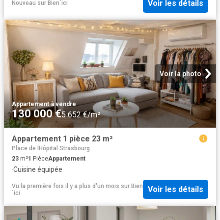
Voir les détails
Nouveau
sur
Bien´ici
Voir la photo
Appartement
·
à vendre
130 000 €
5 652 €/m²
Appartement 1 pièce 23 m²
Place de lHôpital Strasbourg
23
m²
1
Pièce
Appartement
·
Cuisine équipée
Vu la première fois il y a plus d'un mois
sur
Bien
Voir les détails
´ici