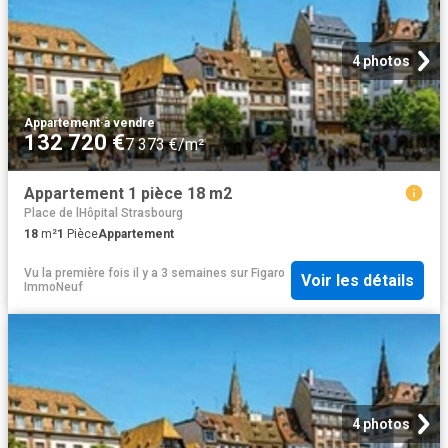
4 photos
Appartement
·
à vendre
132 720 €
7 373 €/m²
Appartement 1 pièce 18 m2
Place de lHôpital Strasbourg
18
m²
1
Pièce
Appartement
Vu la première fois il y a 3 semaines
sur
Figaro
Voir les détails
ImmoNeuf
4 photos