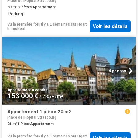
Place de lHôpital Strasbourg
80
m²
3
Pièces
Appartement
·
Parking
Vu la première fois il y a 2 semaines
sur
Figaro
Voir les détails
ImmoNeuf
4 photos
Appartement
·
à vendre
153 000 €
7 285 €/m²
Appartement 1 pièce 20 m2
Place de lHôpital Strasbourg
21
m²
1
Pièce
Appartement
Vu la première fois il y a 3 semaines
sur
Figaro