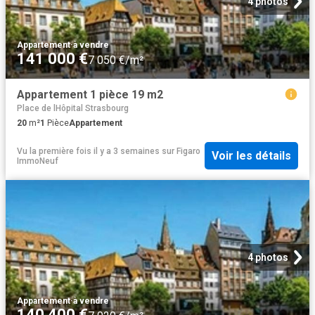
4 photos
Appartement
·
à vendre
141 000 €
7 050 €/m²
Appartement 1 pièce 19 m2
Place de lHôpital Strasbourg
20
m²
1
Pièce
Appartement
Vu la première fois il y a 3 semaines
sur
Figaro
Voir les détails
ImmoNeuf
4 photos
Appartement
·
à vendre
140 400 €