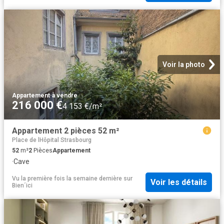
Voir la photo
Appartement
·
à vendre
216 000 €
4 153 €/m²
Appartement 2 pièces 52 m²
Place de lHôpital Strasbourg
52
m²
2
Pièces
Appartement
·
Cave
Vu la première fois la semaine dernière
sur
Voir les détails
Bien´ici