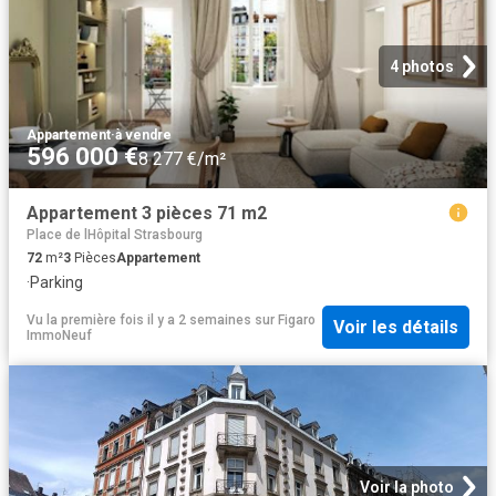
4 photos
Appartement
·
à vendre
596 000 €
8 277 €/m²
Appartement 3 pièces 71 m2
Place de lHôpital Strasbourg
72
m²
3
Pièces
Appartement
·
Parking
Vu la première fois il y a 2 semaines
sur
Figaro
Voir les détails
ImmoNeuf
Voir la photo