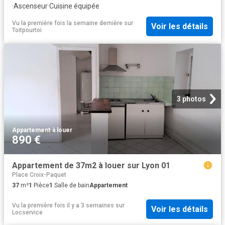
·
Ascenseur
·
Cuisine équipée
Vu la première fois la semaine dernière
sur
Voir les détails
Toitpourtoi
3 photos
Appartement
·
à louer
890 €
Appartement de 37m2 à louer sur Lyon 01
Place Croix-Paquet
37
m²
1
Pièce
1
Salle de bain
Appartement
Vu la première fois il y a 3 semaines
sur
Voir les détails
Locservice