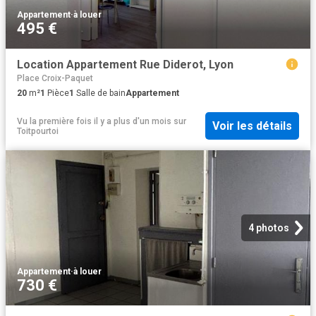
Appartement
·
à louer
495 €
Location Appartement Rue Diderot, Lyon
Place Croix-Paquet
20
m²
1
Pièce
1
Salle de bain
Appartement
Vu la première fois il y a plus d'un mois
sur
Voir les détails
Toitpourtoi
4 photos
Appartement
·
à louer
730 €