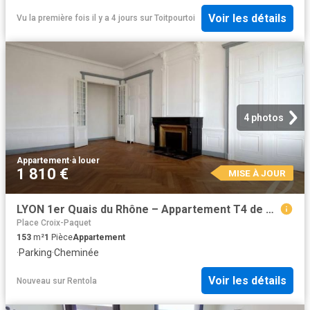
Voir les détails
Vu la première fois il y a 4 jours
sur
Toitpourtoi
4 photos
Appartement
·
à louer
1 810 €
MISE À JOUR
LYON 1er Quais du Rhône – Appartement T4 de 153 m² sans vis à vis avec garage
Place Croix-Paquet
153
m²
1
Pièce
Appartement
·
Parking
·
Cheminée
Voir les détails
Nouveau
sur
Rentola