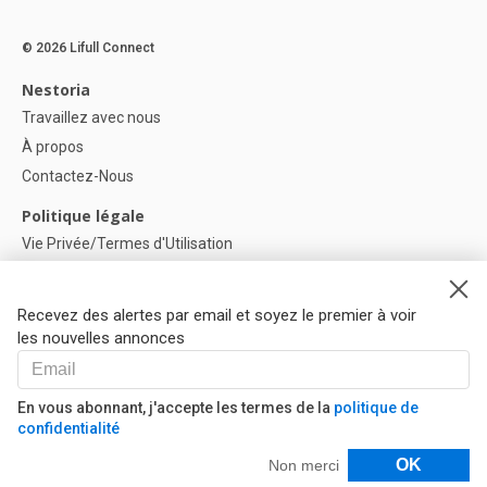
© 2026 Lifull Connect
Nestoria
Travaillez avec nous
À propos
Contactez-Nous
Politique légale
Vie Privée/Termes d'Utilisation
Politique de confidentialité
Politique de Cookies
Recevez des alertes par email et soyez le premier à voir
Paramètres des cookies
les nouvelles annonces
Aide
FAQ
En vous abonnant, j'accepte les termes de la
politique de
confidentialité
Nos Partenaires
Filtres
OK
Non merci