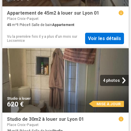
Appartement de 45m2 à louer sur Lyon 01
Place Croix-Paquet
45
m²
1
Pièce
1
Salle de bain
Appartement
Vu la première fois il y a plus d'un mois
sur
Voir les détails
Locservice
4 photos
Studio
·
à louer
620 €
MISE À JOUR
Studio de 30m2 à louer sur Lyon 01
Place Croix-Paquet