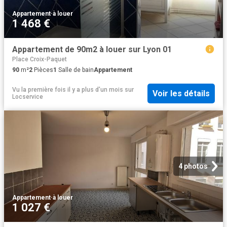
Appartement
·
à louer
1 468 €
Appartement de 90m2 à louer sur Lyon 01
Place Croix-Paquet
90
m²
2
Pièces
1
Salle de bain
Appartement
Vu la première fois il y a plus d'un mois
sur
Voir les détails
Locservice
4 photos
Appartement
·
à louer
1 027 €