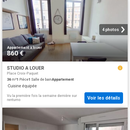
4 photos
Appartement
·
à louer
860 €
STUDIO A LOUER
Place Croix-Paquet
36
m²
1
Pièce
1
Salle de bain
Appartement
·
Cuisine équipée
Vu la première fois la semaine dernière
sur
Voir les détails
rentumo