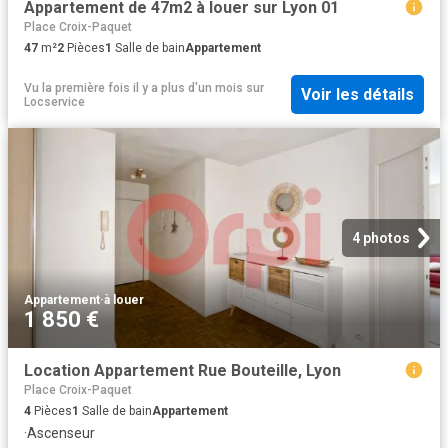
Appartement de 47m2 à louer sur Lyon 01
Place Croix-Paquet
47
m²
2
Pièces
1
Salle de bain
Appartement
Vu la première fois il y a plus d'un mois
sur
Voir les détails
Locservice
4 photos
Appartement
·
à louer
1 850 €
Location Appartement Rue Bouteille, Lyon
Place Croix-Paquet
4
Pièces
1
Salle de bain
Appartement
·
Ascenseur