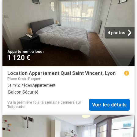
4 photos
Appartement
·
à louer
1 120 €
Location Appartement Quai Saint Vincent, Lyon
Place Croix-Paquet
51
m²
2
Pièces
Appartement
·
Balcon
·
Sécurité
Vu la première fois la semaine dernière
sur
Voir les détails
Toitpourtoi