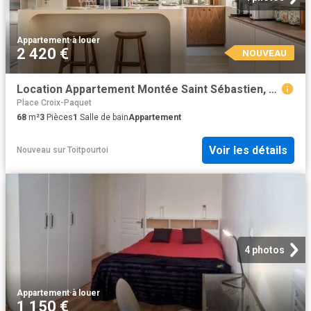
Appartement
·
à louer
2 420 €
NOUVEAU
Location Appartement Montée Saint Sébastien, Lyon
Place Croix-Paquet
68
m²
3
Pièces
1
Salle de bain
Appartement
Voir les détails
Nouveau
sur
Toitpourtoi
4 photos
Appartement
·
à louer
1 150 €