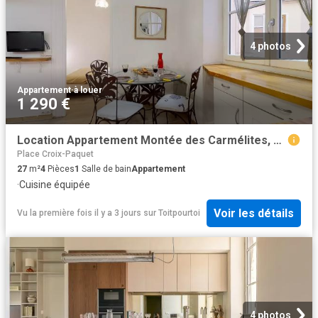
4 photos
Appartement
·
à louer
1 290 €
Location Appartement Montée des Carmélites, Lyon
Place Croix-Paquet
27
m²
4
Pièces
1
Salle de bain
Appartement
·
Cuisine équipée
Voir les détails
Vu la première fois il y a 3 jours
sur
Toitpourtoi
4 photos