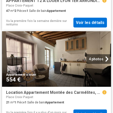
APPARTEMENT T2 A LOUER LYON 1ER ARRONDISSEMENT Trois Gaules
Place Croix-Paquet
47
m²
2
Pièces
1
Salle de bain
Appartement
Vu la première fois la semaine dernière
sur
Voir les détails
rentumo
4 photos
Appartement
·
à louer
554 €
Location Appartement Montée des Carmélites, Lyon
Place Croix-Paquet
21
m²
1
Pièce
1
Salle de bain
Appartement
Vu la première fois il y a plus d'un mois
sur