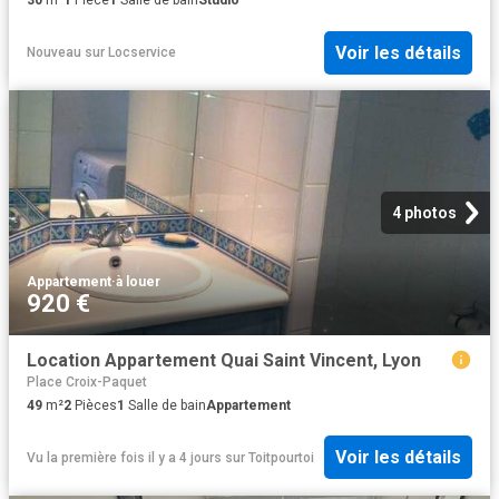
30
m²
1
Pièce
1
Salle de bain
Studio
Voir les détails
Nouveau
sur
Locservice
4 photos
Appartement
·
à louer
920 €
Location Appartement Quai Saint Vincent, Lyon
Place Croix-Paquet
49
m²
2
Pièces
1
Salle de bain
Appartement
Voir les détails
Vu la première fois il y a 4 jours
sur
Toitpourtoi