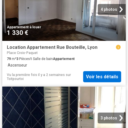
4 photos
Appartement
·
à louer
1 330 €
Location Appartement Rue Bouteille, Lyon
Place Croix-Paquet
79
m²
3
Pièces
1
Salle de bain
Appartement
·
Ascenseur
Vu la première fois il y a 2 semaines
sur
Voir les détails
Toitpourtoi
3 photos