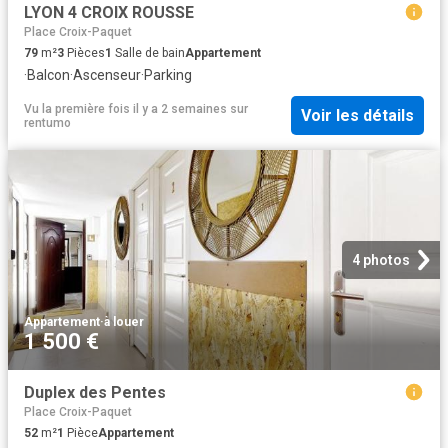
LYON 4 CROIX ROUSSE
Place Croix-Paquet
79
m²
3
Pièces
1
Salle de bain
Appartement
·
Balcon
·
Ascenseur
·
Parking
Vu la première fois il y a 2 semaines
sur
Voir les détails
rentumo
4 photos
Appartement
·
à louer
1 500 €
Duplex des Pentes
Place Croix-Paquet
52
m²
1
Pièce
Appartement