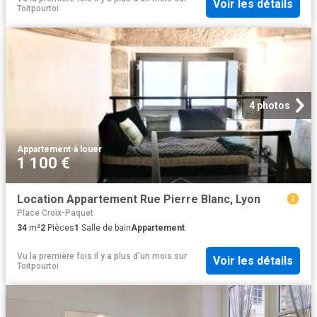
Voir les détails
Toitpourtoi
4 photos
Appartement
·
à louer
1 100 €
Location Appartement Rue Pierre Blanc, Lyon
Place Croix-Paquet
34
m²
2
Pièces
1
Salle de bain
Appartement
Vu la première fois il y a plus d'un mois
sur
Voir les détails
Toitpourtoi