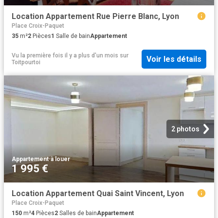
Location Appartement Rue Pierre Blanc, Lyon
Place Croix-Paquet
35
m²
2
Pièces
1
Salle de bain
Appartement
Vu la première fois il y a plus d'un mois
sur
Voir les détails
Toitpourtoi
2 photos
Appartement
·
à louer
1 995 €
Location Appartement Quai Saint Vincent, Lyon
Place Croix-Paquet
150
m²
4
Pièces
2
Salles de bain
Appartement