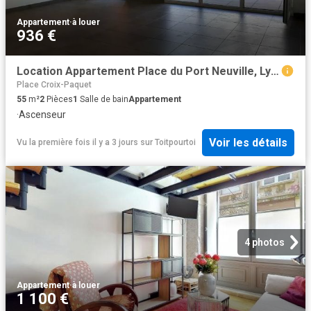
Appartement
·
à louer
936 €
Location Appartement Place du Port Neuville, Lyon
Place Croix-Paquet
55
m²
2
Pièces
1
Salle de bain
Appartement
·
Ascenseur
Voir les détails
Vu la première fois il y a 3 jours
sur
Toitpourtoi
4 photos
Appartement
·
à louer
1 100 €