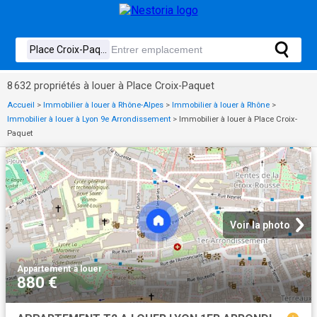
8 632 propriétés à louer à Place Croix-Paquet
Accueil
>
Immobilier à louer à Rhône-Alpes
>
Immobilier à louer à Rhône
>
Immobilier à louer à Lyon 9e Arrondissement
>
Immobilier à louer à Place Croix-
Paquet
Voir la photo
Appartement
·
à louer
880 €