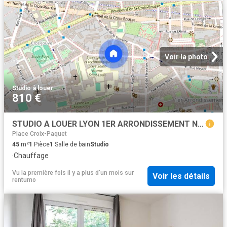
Voir la photo
Studio
·
à louer
810 €
STUDIO A LOUER LYON 1ER ARRONDISSEMENT Normale Chartreux
Place Croix-Paquet
45
m²
1
Pièce
1
Salle de bain
Studio
·
Chauffage
Vu la première fois il y a plus d'un mois
sur
Voir les détails
rentumo