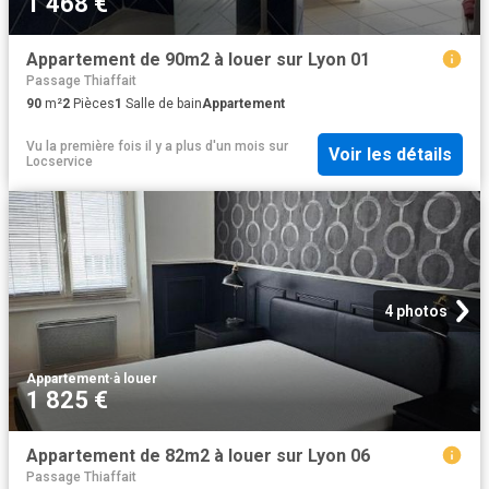
1 468 €
Appartement de 90m2 à louer sur Lyon 01
Passage Thiaffait
90
m²
2
Pièces
1
Salle de bain
Appartement
Vu la première fois il y a plus d'un mois
sur
Voir les détails
Locservice
4 photos
Appartement
·
à louer
1 825 €
Appartement de 82m2 à louer sur Lyon 06
Passage Thiaffait