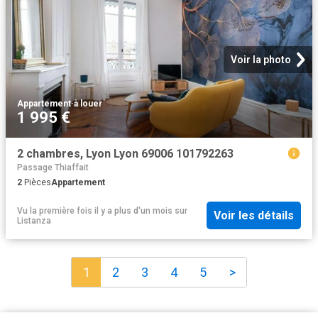
Voir la photo
Appartement
·
à louer
1 995 €
2 chambres, Lyon Lyon 69006 101792263
Passage Thiaffait
2
Pièces
Appartement
Vu la première fois il y a plus d'un mois
sur
Voir les détails
Listanza
1
2
3
4
5
>