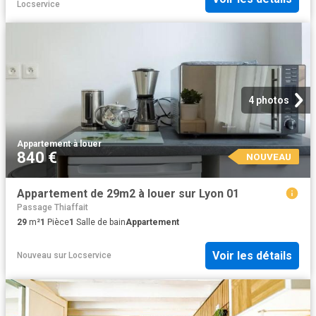
Locservice
4 photos
Appartement
·
à louer
840 €
NOUVEAU
Appartement de 29m2 à louer sur Lyon 01
Passage Thiaffait
29
m²
1
Pièce
1
Salle de bain
Appartement
Voir les détails
Nouveau
sur
Locservice