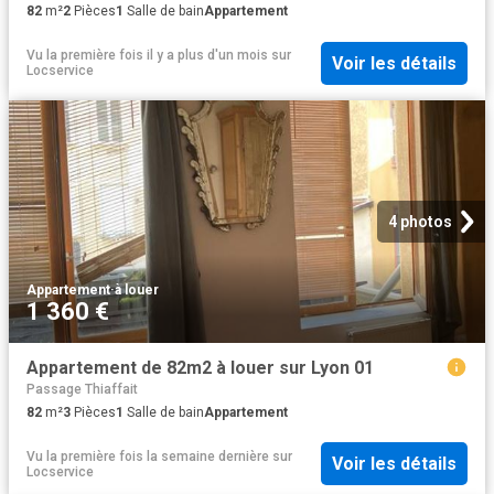
82
m²
2
Pièces
1
Salle de bain
Appartement
Vu la première fois il y a plus d'un mois
sur
Voir les détails
Locservice
4 photos
Appartement
·
à louer
1 360 €
Appartement de 82m2 à louer sur Lyon 01
Passage Thiaffait
82
m²
3
Pièces
1
Salle de bain
Appartement
Vu la première fois la semaine dernière
sur
Voir les détails
Locservice