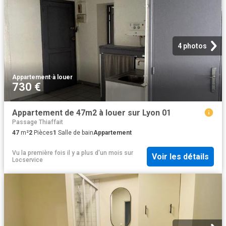
4 photos
Appartement
·
à louer
730 €
Appartement de 47m2 à louer sur Lyon 01
Passage Thiaffait
47
m²
2
Pièces
1
Salle de bain
Appartement
Vu la première fois il y a plus d'un mois
sur
Voir les détails
Locservice