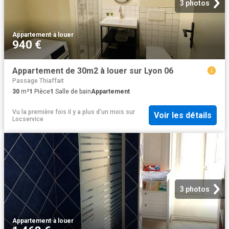
3 photos
Appartement
·
à louer
940 €
Appartement de 30m2 à louer sur Lyon 06
Passage Thiaffait
30
m²
1
Pièce
1
Salle de bain
Appartement
Vu la première fois il y a plus d'un mois
sur
Voir les détails
Locservice
3 photos
Appartement
·
à louer