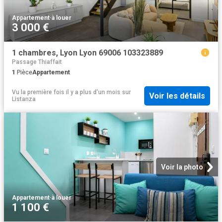
Appartement
·
à louer
3 000 €
1 chambres, Lyon Lyon 69006 103323889
Passage Thiaffait
1
Pièce
Appartement
Vu la première fois il y a plus d'un mois
sur
Voir les détails
Listanza
Voir la photo
Appartement
·
à louer
1 100 €