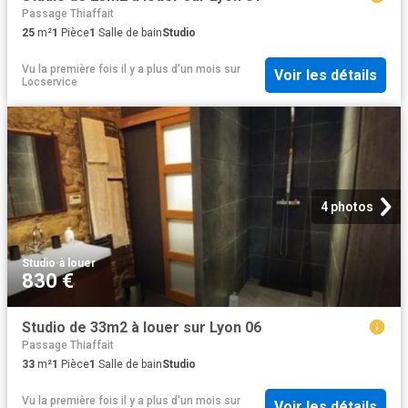
Passage Thiaffait
25
m²
1
Pièce
1
Salle de bain
Studio
Vu la première fois il y a plus d'un mois
sur
Voir les détails
Locservice
4 photos
Studio
·
à louer
830 €
Studio de 33m2 à louer sur Lyon 06
Passage Thiaffait
33
m²
1
Pièce
1
Salle de bain
Studio
Vu la première fois il y a plus d'un mois
sur
Voir les détails