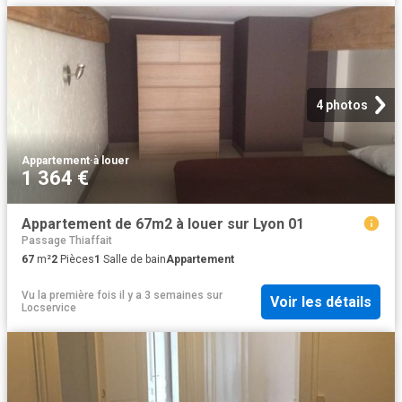
4 photos
Appartement
·
à louer
1 364 €
Appartement de 67m2 à louer sur Lyon 01
Passage Thiaffait
67
m²
2
Pièces
1
Salle de bain
Appartement
Vu la première fois il y a 3 semaines
sur
Voir les détails
Locservice