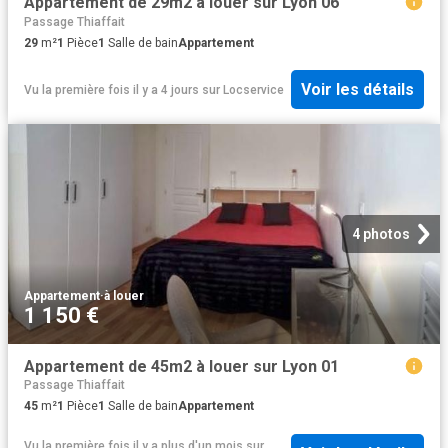
Appartement de 29m2 à louer sur Lyon 06
Passage Thiaffait
29
m²
1
Pièce
1
Salle de bain
Appartement
Voir les détails
Vu la première fois il y a 4 jours
sur
Locservice
4 photos
Appartement
·
à louer
1 150 €
Appartement de 45m2 à louer sur Lyon 01
Passage Thiaffait
45
m²
1
Pièce
1
Salle de bain
Appartement
Vu la première fois il y a plus d'un mois
sur