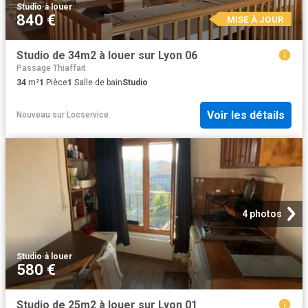
Studio
·
à louer
840 €
MISE À JOUR
Studio de 34m2 à louer sur Lyon 06
Passage Thiaffait
34
m²
1
Pièce
1
Salle de bain
Studio
Voir les détails
Nouveau
sur
Locservice
4 photos
Studio
·
à louer
580 €
Studio de 25m2 à louer sur Lyon 01