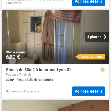
Voir les détails
Locservice
4 photos
Studio
·
à louer
620 €
MISE À JOUR
Studio de 30m2 à louer sur Lyon 01
Passage Thiaffait
30
m²
1
Pièce
1
Salle de bain
Studio
Voir les détails
Nouveau
sur
Locservice