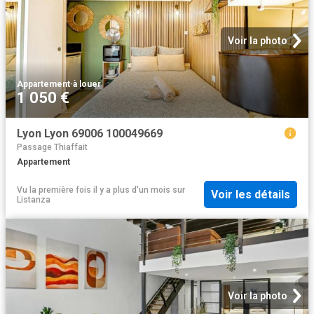
Voir la photo
Appartement
·
à louer
1 050 €
Lyon Lyon 69006 100049669
Passage Thiaffait
Appartement
Vu la première fois il y a plus d'un mois
sur
Voir les détails
Listanza
Voir la photo