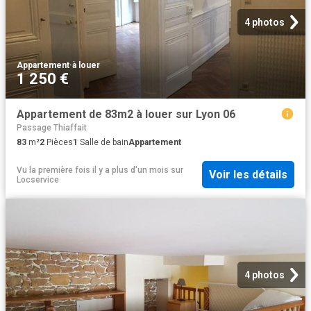
4 photos
Appartement
·
à louer
1 250 €
Appartement de 83m2 à louer sur Lyon 06
Passage Thiaffait
83
m²
2
Pièces
1
Salle de bain
Appartement
Vu la première fois il y a plus d'un mois
sur
Voir les détails
Locservice
4 photos