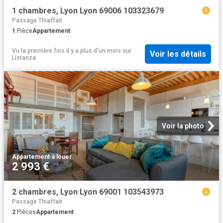
1 chambres, Lyon Lyon 69006 103323679
Passage Thiaffait
1
Pièce
Appartement
Vu la première fois il y a plus d'un mois
sur
Voir les détails
Listanza
Voir la photo
Appartement
·
à louer
2 993 €
2 chambres, Lyon Lyon 69001 103543973
Passage Thiaffait
2
Pièces
Appartement