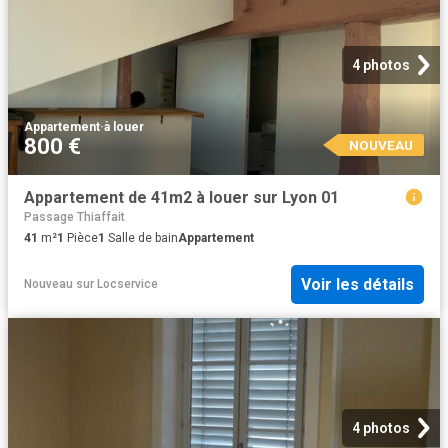
4 photos
Appartement
·
à louer
800 €
NOUVEAU
Appartement de 41m2 à louer sur Lyon 01
Passage Thiaffait
41
m²
1
Pièce
1
Salle de bain
Appartement
Voir les détails
Nouveau
sur
Locservice
4 photos