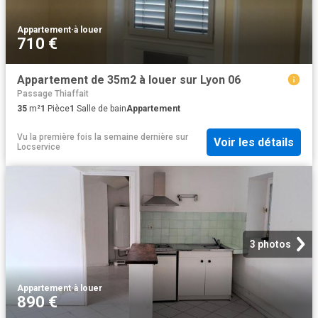
Appartement
·
à louer
710 €
Appartement de 35m2 à louer sur Lyon 06
Passage Thiaffait
35
m²
1
Pièce
1
Salle de bain
Appartement
Vu la première fois la semaine dernière
sur
Voir les détails
Locservice
3 photos
Appartement
·
à louer
890 €