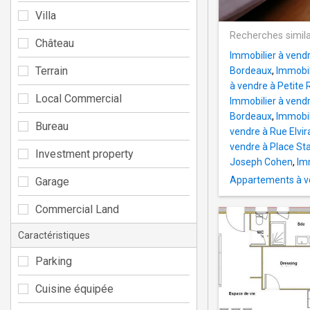
Villa
Recherches simila
Château
Immobilier à vend
Terrain
Bordeaux
,
Immobil
à vendre à Petite 
Local Commercial
Immobilier à vend
Bordeaux
,
Immobil
Bureau
vendre à Rue Elvir
vendre à Place St
Investment property
Joseph Cohen
,
Im
Appartements à v
Garage
Commercial Land
Caractéristiques
Parking
Cuisine équipée