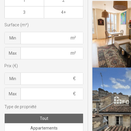
1
2
3
4+
Surface (m²)
Min
Max
Prix (€)
Min
Max
Type de propriété
Tout
Appartements