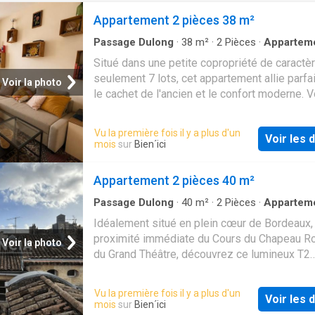
Appartement 2 pièces 38 m²
Passage Dulong
·
38
m²
·
2
Pièces
·
Appartem
Situé dans une petite copropriété de caractè
seulement 7 lots, cet appartement allie parf
Voir la photo
le cachet de l'ancien et le confort moderne. 
serez séduit par ses belles pierres apparent
beaux volumes et son agencement particuli
Vu la première fois il y a plus d'un
Voir les d
fonctionnel, offrant de nombreux rangements
mois
sur
Bien´ici
lumineux grâce à ses grandes fenêtres et à s
exposition Est, il bénéficie d'une agréable lu
Appartement 2 pièces 40 m²
naturelle tout au long de la journée. Entièrem
rénové il y a 9 ans, il ne nécessite aucun trav
Passage Dulong
·
40
m²
·
2
Pièces
·
Appartem
deux pas des transports, commerces, écoles
Idéalement situé en plein cœur de Bordeaux,
toutes les commodités du quartier des Capuc
proximité immédiate du Cours du Chapeau R
Voir la photo
bien rare sur le secteur est idéal pour un pre
du Grand Théâtre, découvrez ce lumineux T2
achat, un pied-à-terre bordelais ou un
traversant de 40 m² niché au 3ème et dernier
investissement de qualité. À visiter sans tard
d'un immeuble en pierre typiquement bordela
Vu la première fois il y a plus d'un
DPE: C & GES: A Nombre de lots: 15 dont 7 à
Voir les d
Traversant, il bénéficie d'une belle luminosité
mois
sur
Bien´ici
d'habitation Charges annuelles de copropriété