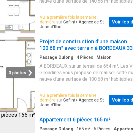
neuve d'une surface de 140.56 m² habitables
chambres. Les Villas Girondines vous propo
prestations suivantes: - Plan sur-mesure et
Vu la première fois la semaine
personnalisé de 2 à 6 chambres - Mode de
Voir les d
dernière
sur
Goflint
> Agence de St
chauffage au choix - Grands choix d'équipem
Jean-d'Illac
de prestations - Matériaux de qualité selon l
normes en vigueur - Accompagnement dans l
Projet de construction d'une maison
et l’acquisition du terrain - Construction conf
100.68 m² avec terrain à BORDEAUX 33
la nouvelle RE 2020 Informations du terrain: T
Passage Dulong
·
4
Pièces
·
Maison
Bordeaux. Idéalement située au calme et à p
A BORDEAUX sur un terrain de 654 m², Les Vi
des commodités, quartier nansouty, Demand
Girondines vous propose de réaliser cette m
étude gratuite et personnalisée de votre proj
3 photos
neuve d'une surface de 100.68 m² habitables
construction !
chambres. Les Villas Girondines vous propo
prestations suivantes: - Plan sur-mesure et
Vu la première fois la semaine
personnalisé de 2 à 6 chambres - Mode de
Voir les d
dernière
sur
Goflint
> Agence de St
chauffage au choix - Grands choix d'équipem
Jean-d'Illac
de prestations - Matériaux de qualité selon l
normes en vigueur - Accompagnement dans l
Appartement 6 pièces 165 m²
et l’acquisition du terrain - Construction conf
Passage Dulong
·
165
m²
·
6
Pièces
·
Apparte
la nouvelle RE 2020 Informations du terrain: T