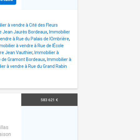
le.
 bon
harge de
ier à vendre à Cité des Fleurs
 lots
ce Jean Jaurès Bordeaux
,
Immobilier
rges
vendre à Rue du Palais de lOmbrière
,
mobilier à vendre à Rue de lÉcole
re Jean Vauthier
,
Immobilier à
ue de Gramont Bordeaux
,
Immobilier à
ier à vendre à Rue du Grand Rabin
583 621 €
llas
aison