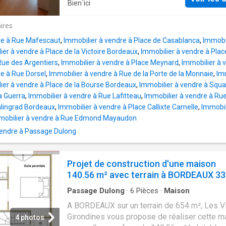
Bien´ici
deux roues à l'intérieur de la cour de l'immeub
Copropriété sécurisée et à taille humaine, en
ires
état général. (3.77 % d'honoraires TTC à la c
re à Rue Mafescaut
,
Immobilier à vendre à Place de Casablanca
,
Immobil
l'acquéreur.) Copropriété de 39 lots - dont 14
ier à vendre à Place de la Victoire Bordeaux
,
Immobilier à vendre à Pla
habitation. (Pas de procédure en cours). Cha
Rue des Argentiers
,
Immobilier à vendre à Place Meynard
,
Immobilier à 
annuelles: 459.60 euros
re à Rue Dorsel
,
Immobilier à vendre à Rue de la Porte de la Monnaie
,
Im
ier à vendre à Place de la Bourse Bordeaux
,
Immobilier à vendre à Squa
a Guerra
,
Immobilier à vendre à Rue Lafitteau
,
Immobilier à vendre à R
alingrad Bordeaux
,
Immobilier à vendre à Place Callixte Camelle
,
Immobil
mobilier à vendre à Rue Edmond Mayaudon
endre à Passage Dulong
Projet de construction d'une maison
140.56 m² avec terrain à BORDEAUX 33
Passage Dulong
·
6
Pièces
·
Maison
A BORDEAUX sur un terrain de 654 m², Les Vi
Girondines vous propose de réaliser cette m
4 photos