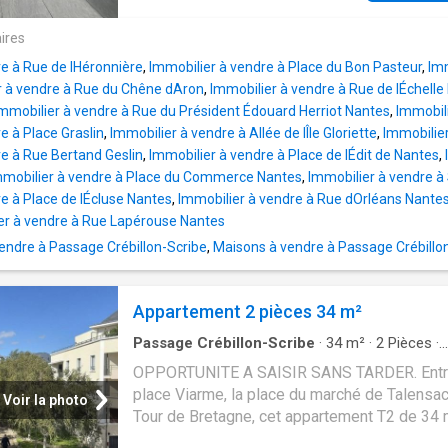
d'aménagement 3D non contractuelle). Copro
ville, en bord d'Erdre. Vous serez séduit par 
de 40 lots, dont 24 à usage d'habitation Char
terrasse plein ciel de 46 m2 et ses vues dé
ires
annuelles: 585 € Procédure en cours À visite
sur les toits nantais, l'île de Versailles et la 
tarder avec votre agence Guy Hoquet Nantes 
re à Rue de lHéronnière
,
Immobilier à vendre à Place du Bon Pasteur
,
Imm
environnante. L'intérieur se compose d'une b
Donatien ! Honoraires à la charge du vendeu
r à vendre à Rue du Chêne dAron
,
Immobilier à vendre à Rue de lÉchelle
pièce de vie lumineuse de près de 47 m2 av
mmobilier à vendre à Rue du Président Édouard Herriot Nantes
,
Immobil
cuisine ouverte, d'une suite parentale avec sa
e à Place Graslin
,
Immobilier à vendre à Allée de lÎle Gloriette
,
Immobilie
d'eau privative, de deux chambres avec rang
re à Rue Bertand Geslin
,
Immobilier à vendre à Place de lÉdit de Nantes
,
d'une seconde salle d'eau, d'un cellier, de WC
mmobilier à vendre à Place du Commerce Nantes
,
Immobilier à vendre à
séparés et de nombreux placards. Prestation
e à Place de lÉcluse Nantes
,
Immobilier à vendre à Rue dOrléans Nante
de gamme: grandes baies vitrées, matériaux
er à vendre à Rue Lapérouse Nantes
qualité, isolation renforcée, chauffage individ
ndre à Passage Crébillon-Scribe
,
Maisons à vendre à Passage Crébillo
stationnement sécurisé en sous-sol, ascense
local à vélos. Résidence élégante, livrée, sit
dans un environnement calme, verdoyant et
Appartement 2 pièces 34 m²
parfaitement dess
Passage Crébillon-Scribe
·
34
m²
·
2
Pièces
·
Appartement
·
Cave
·
Balcon
·
Parking
·
Chauff
OPPORTUNITE A SAISIR SANS TARDER. Entr
place Viarme, la place du marché de Talensac 
Voir la photo
Tour de Bretagne, cet appartement T2 de 34
situé dans une résidence calme (en second r