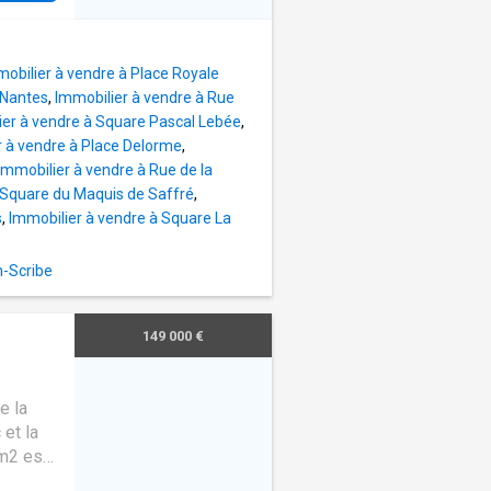
priété
sa
ges
gagées
r sans
nature
Saint-
obilier à vendre à Place Royale
elle
 Nantes
,
Immobilier à vendre à Rue
ec
ier à vendre à Square Pascal Lebée
,
lle
r à vendre à Place Delorme
,
ements,
Immobilier à vendre à Rue de la
 Square du Maquis de Saffré
,
s haut
s
,
Immobilier à vendre à Square La
 de
uel,
n-Scribe
ur et
uée
149 000 €
age
e la
et la
 m2 est
ideau) à