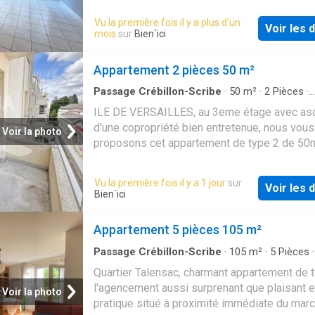
euros
l'ensemble s'ouvrant sur un balcon, une cham
Vu la première fois il y a plus d'un
Voir les d
également sur le balcon, une salle de bains, 
mois
sur
Bien´ici
séparés. Chauffage au sol individuel électriq
cave et une place de stationnement sécurisé
Appartement 2 pièces 50 m²
complètent ce bien. DPE: D -191 - GES: B - 7
Estimation des coûts annuels d'énergie du l
Passage Crébillon-Scribe
·
50
m²
·
2
Pièces
·
Appartement
·
Balcon
·
Parking
·
Ascenseur
entre 840 € et 1200€ par an, suivant prix mo
ILE DE VERSAILLES, au 3eme étage avec as
des énergies indexés sur les années 2021, 
d'une copropriété bien entretenue, nous vous
Voir la photo
2023 (abonnements compris). Les informatio
proposons cet appartement de type 2 de 50
les risques auxquels ce bien est exposé son
comprenant une entrée avec placard, une sall
disponibles sur le site Géorisques:
avec WC, une chambre avec placard, une bell
Vu la première fois il y a 1 jour
sur
www.georisques.gouv.fr (7.55 % d'honoraires
Voir les d
de vie avec balcon. Un parking sécurisé vient
Bien´ici
la charge de l'acquéreur.) Copropriété de 59 l
compléter ce bien coup de coeur idéalement 
dont 24 lots habitation. (Procédure en cours).
deux pas des bords de l'erdre, du tram et de
Appartement 5 pièces 105 m²
Charges annuelles: 790.00 euros
commerces copropriété de 71 lots sans pro
en cours Les informations concernant les ri
Passage Crébillon-Scribe
·
105
m²
·
5
Pièces
·
Appartement
·
Parking
auxquels ce bien est exposé, sont disponibl
Quartier Talensac, charmant appartement de t
le site
l'agencement aussi surprenant que plaisant e
Voir la photo
pratique situé à proximité immédiate du mar