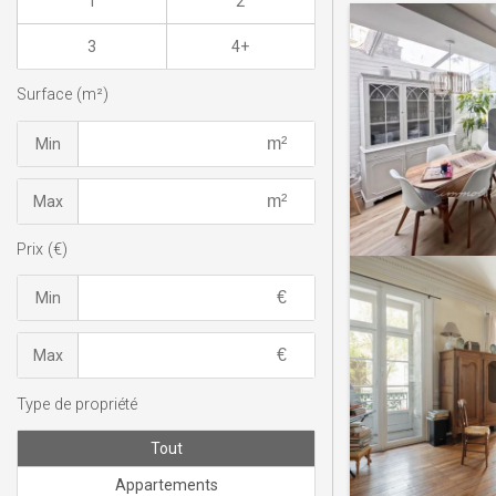
1
2
3
4+
Surface (m²)
Min
Max
Prix (€)
Min
Max
Type de propriété
Tout
Appartements