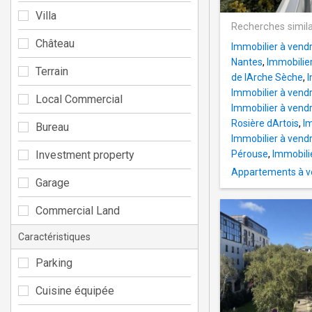
Villa
Recherches simila
Château
Immobilier à vend
Nantes
,
Immobilie
Terrain
de lArche Sèche
,
I
Immobilier à vendr
Local Commercial
Immobilier à vend
Rosière dArtois
,
I
Bureau
Immobilier à vendr
Investment property
Pérouse
,
Immobili
Appartements à ve
Garage
Commercial Land
Caractéristiques
Parking
Cuisine équipée