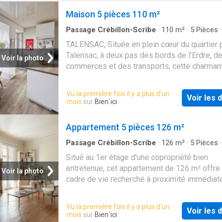
Maison 5 pièces 110 m²
Passage Crébillon-Scribe
·
110
m²
·
5
Pièces
·
Maison
·
Terrasse
·
Cuisine équipée
·
Cheminée
TALENSAC, Située en plein cœur du quartier 
Talensac, à deux pas des bords de l’Erdre, d
Voir la photo
commerces et des transports, cette charman
maison de ville de 123,43 m² au sol (110 m²
habitables) allie confort et emplacement idéa
Vu la première fois il y a plus d'un
Voir les d
Agencement: RDC: •Belle pièce de vie avec
mois
sur
Bien´ici
cheminée fonctionnelle •Cuisine aménagée e
équipée ouverte sur le salon •WC séparés a
Appartement 5 pièces 126 m²
lave-linge •Petit patio/terrasse, parfait pour p
de l’extérieur en toute intimité Étage 1: •Palie
Passage Crébillon-Scribe
·
126
m²
·
5
Pièces
·
Appartement
·
Cave
·
Parking
desservant 2 chambres •Salle de bains avec
Situé au 1er étage d'une copropriété bien
•WC indépendant Dernier étage: •Chambre
entretenue, cet appartement de 126 m² offre
Voir la photo
spacieuse •Bureau •Dressing •Salle d’eau a
cadre de vie recherché à proximité immédiat
Cette maison offre un cadre de vie agréable, a
marché de Talensac. Il se compose d'une ent
cachet et modernité, dans un quartier recherc
d'un w.c indépendant, d'un salon et d'une sall
Vu la première fois il y a plus d'un
Proche des commerces, des transports et d
Voir les d
manger offrant de beaux volumes de récepti
mois
sur
Bien´ici
promenades au bord de l’Erdre, elle séduira l